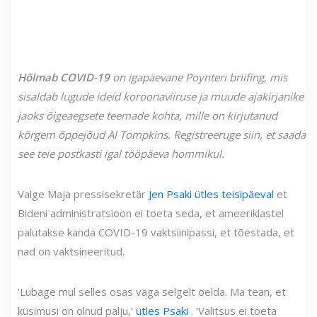
Hõlmab COVID-19
on igapäevane Poynteri briifing, mis
sisaldab lugude ideid koroonaviiruse ja muude ajakirjanike
jaoks õigeaegsete teemade kohta, mille on kirjutanud
kõrgem õppejõud Al Tompkins. Registreeruge siin, et saada
see teie postkasti igal tööpäeva hommikul.
Valge Maja pressisekretär
Jen Psaki ütles teisipäeval
et
Bideni administratsioon ei toeta seda, et ameeriklastel
palutakse kanda COVID-19 vaktsiinipassi, et tõestada, et
nad on vaktsineeritud.
'Lubage mul selles osas väga selgelt öelda. Ma tean, et
küsimusi on olnud palju,'
ütles Psaki
. 'Valitsus ei toeta