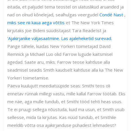
eitada, et paljudel tema teostel on ulatuslikud aruanded ja
nad on olnud kõnelejad, sealhulgas veergudel
Condé Nast
,
miks see nii kaua aega võttis
et The New York Times
kirjutaks Joe Bideni süüdistajast Tara Reade'ist ja
'Ajakirjanike väljasaatmine. Las ajaleheketid surevad.
Pange tähele, kuidas New Yorkeri toimetajad David
Remnick ja Michael Luo olid Farrow lugude kaitsmisel
ägedad. Saate aru, miks. Farrow teose kahtluse alla
seadmisel seadis Smith kaudselt kahtluse alla ka The New
Yorkeri toimetamise.
Päeva kuulujutt meediatüüpide seas: Smithi teos oli
ennetav rünnak millegi vastu, mille kallal Farrow töötab. Eks
me näe, aga mulle tundub, et Smithi tööd tehti heas usus.
Te ei pruugi sellega nõustuda, kuid ma usun, et Smith usub
sellesse, mida ta kirjutas. Kas nüüd tundub, et Smithile
meeldib võtta osa ajakirjanduse pühadest lehmadest?