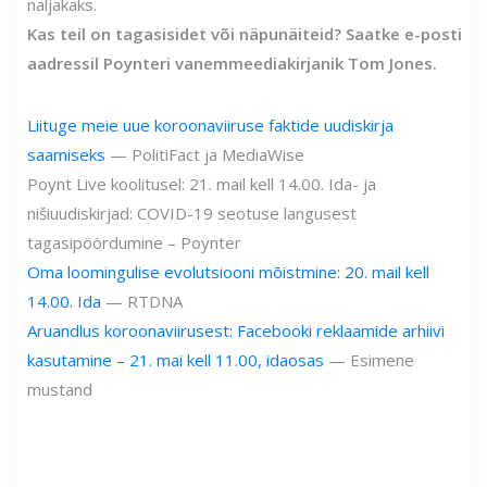
naljakaks.
Kas teil on tagasisidet või näpunäiteid? Saatke e-posti
aadressil Poynteri vanemmeediakirjanik Tom Jones.
Liituge meie uue koroonaviiruse faktide uudiskirja
saamiseks
— PolitiFact ja MediaWise
Poynt Live koolitusel: 21. mail kell 14.00. Ida- ja
nišiuudiskirjad: COVID-19 seotuse langusest
tagasipöördumine – Poynter
Oma loomingulise evolutsiooni mõistmine: 20. mail kell
14.00. Ida
— RTDNA
Aruandlus koroonaviirusest: Facebooki reklaamide arhiivi
kasutamine – 21. mai kell 11.00, idaosas
— Esimene
mustand