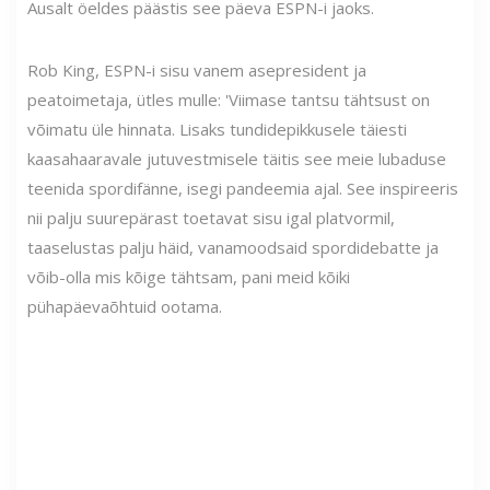
Ausalt öeldes päästis see päeva ESPN-i jaoks.
Rob King, ESPN-i sisu vanem asepresident ja
peatoimetaja, ütles mulle: 'Viimase tantsu tähtsust on
võimatu üle hinnata. Lisaks tundidepikkusele täiesti
kaasahaaravale jutuvestmisele täitis see meie lubaduse
teenida spordifänne, isegi pandeemia ajal. See inspireeris
nii palju suurepärast toetavat sisu igal platvormil,
taaselustas palju häid, vanamoodsaid spordidebatte ja
võib-olla mis kõige tähtsam, pani meid kõiki
pühapäevaõhtuid ootama.