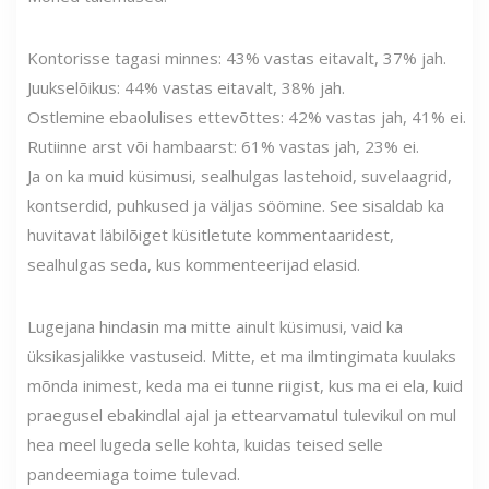
Kontorisse tagasi minnes: 43% vastas eitavalt, 37% jah.
Juukselõikus: 44% vastas eitavalt, 38% jah.
Ostlemine ebaolulises ettevõttes: 42% vastas jah, 41% ei.
Rutiinne arst või hambaarst: 61% vastas jah, 23% ei.
Ja on ka muid küsimusi, sealhulgas lastehoid, suvelaagrid,
kontserdid, puhkused ja väljas söömine. See sisaldab ka
huvitavat läbilõiget küsitletute kommentaaridest,
sealhulgas seda, kus kommenteerijad elasid.
Lugejana hindasin ma mitte ainult küsimusi, vaid ka
üksikasjalikke vastuseid. Mitte, et ma ilmtingimata kuulaks
mõnda inimest, keda ma ei tunne riigist, kus ma ei ela, kuid
praegusel ebakindlal ajal ja ettearvamatul tulevikul on mul
hea meel lugeda selle kohta, kuidas teised selle
pandeemiaga toime tulevad.