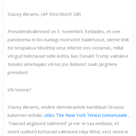
Stacey Abrams. (AP foto/Butch Dill)
Presidendivalimised on 3. novembril. Eeldades, et see
pandeemia ei löö kuidagi mutrivõtit hääletusse, oleme kõik
tol teisipäeva hilisõhtul oma telerite ees ootamas, millal
võrgud helistavad selle kohta, kas Donald Trump valitakse
teiseks ametiajaks või kui Joe Bidenist saab järgmine
president.
Või teeme?
Stacey Abrams, endine demokraatide kandidaat Gruusia
kuberneri kohale,
ütles The New York Timesi toimetusele
,
'Tulevad aeglased valimised' ja me 'ei saa eeldada, et
öised uudised kutsuvad valimised välja õhtul, sest need ei