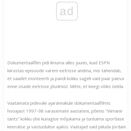
ad
Dokumentaalfilm pidi ilmuma alles juunis, kuid ESPN
kiirustas episoode varem eetrisse andma, mis tähendab,
et saadet monteeriti ja pandi kokku sageli vaid paar päeva
enne osade eetrisse jõudmist. Mitte, et keegi võiks öelda.
Vaatamata pidevale ajarännakule dokumentaalfilmis
hooajast 1997-98 varasemate aastateni, põimis “Viimane
tants” kokku ühe kunagise mõjukama ja tuntuima sportlase
keerulise ja vastuolulise ajaloo. Vaatajad said piiluda Jordani