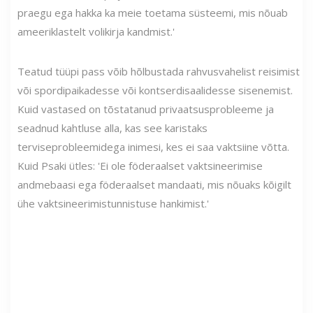
praegu ega hakka ka meie toetama süsteemi, mis nõuab
ameeriklastelt volikirja kandmist.'
Teatud tüüpi pass võib hõlbustada rahvusvahelist reisimist
või spordipaikadesse või kontserdisaalidesse sisenemist.
Kuid vastased on tõstatanud privaatsusprobleeme ja
seadnud kahtluse alla, kas see karistaks
terviseprobleemidega inimesi, kes ei saa vaktsiine võtta.
Kuid Psaki ütles: 'Ei ole föderaalset vaktsineerimise
andmebaasi ega föderaalset mandaati, mis nõuaks kõigilt
ühe vaktsineerimistunnistuse hankimist.'