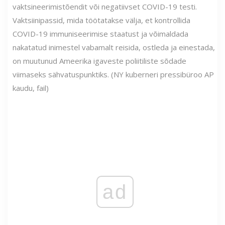
vaktsineerimistõendit või negatiivset COVID-19 testi.
Vaktsiinipassid, mida töötatakse välja, et kontrollida
COVID-19 immuniseerimise staatust ja võimaldada
nakatatud inimestel vabamalt reisida, ostleda ja einestada,
on muutunud Ameerika igaveste poliitiliste sõdade
viimaseks sähvatuspunktiks. (NY kuberneri pressibüroo AP
kaudu, fail)
ad