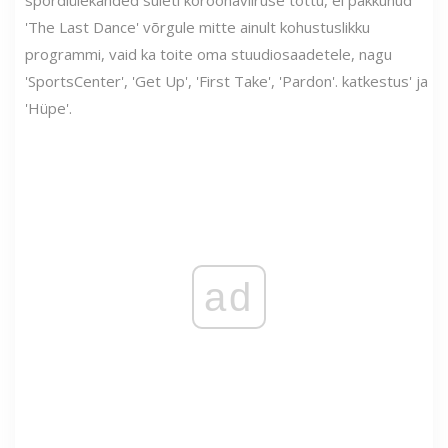
spordiülekanded suleti koroonaviiruse tõttu, ei pakkunud
'The Last Dance' võrgule mitte ainult kohustuslikku
programmi, vaid ka toite oma stuudiosaadetele, nagu
'SportsCenter', 'Get Up', 'First Take', 'Pardon'. katkestus' ja
'Hüpe'.
ad