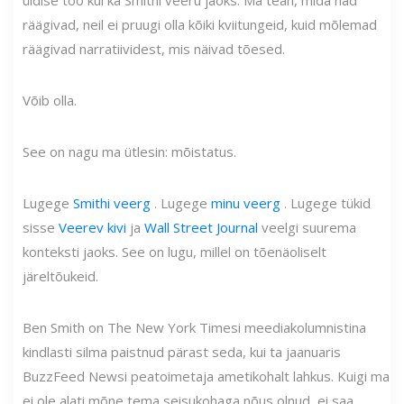
räägivad, neil ei pruugi olla kõiki kviitungeid, kuid mõlemad
räägivad narratiividest, mis näivad tõesed.
Võib olla.
See on nagu ma ütlesin: mõistatus.
Lugege
Smithi veerg
. Lugege
minu veerg
. Lugege tükid
sisse
Veerev kivi
ja
Wall Street Journal
veelgi suurema
konteksti jaoks. See on lugu, millel on tõenäoliselt
järeltõukeid.
Ben Smith on The New York Timesi meediakolumnistina
kindlasti silma paistnud pärast seda, kui ta jaanuaris
BuzzFeed Newsi peatoimetaja ametikohalt lahkus. Kuigi ma
ei ole alati mõne tema seisukohaga nõus olnud, ei saa