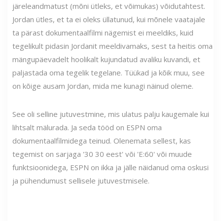
järeleandmatust (mõni ütleks, et võimukas) võidutahtest.
Jordan ütles, et ta ei oleks üllatunud, kui mõnele vaatajale
ta pärast dokumentaalfilmi nägemist ei meeldiks, kuid
tegelikult pidasin Jordanit meeldivamaks, sest ta heitis oma
mängupäevadelt hoolikalt kujundatud avaliku kuvandi, et
paljastada oma tegelik tegelane. Tüükad ja kõik muu, see
on kõige ausam Jordan, mida me kunagi näinud oleme.
See oli selline jutuvestmine, mis ulatus palju kaugemale kui
lihtsalt mälurada. Ja seda tööd on ESPN oma
dokumentaalfilmidega teinud. Olenemata sellest, kas
tegemist on sarjaga '30 30 eest' või 'E:60' või muude
funktsioonidega, ESPN on ikka ja jälle näidanud oma oskusi
ja pühendumust sellisele jutuvestmisele.