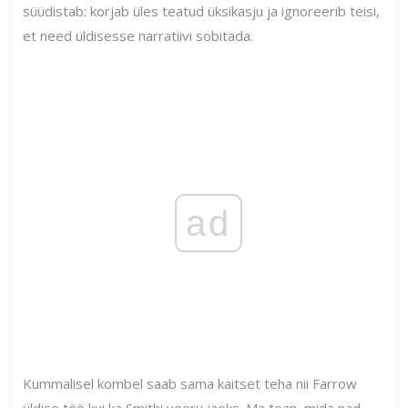
süüdistab: korjab üles teatud üksikasju ja ignoreerib teisi,
et need üldisesse narratiivi sobitada.
ad
Kummalisel kombel saab sama kaitset teha nii Farrow
üldise töö kui ka Smithi veeru jaoks. Ma tean, mida nad