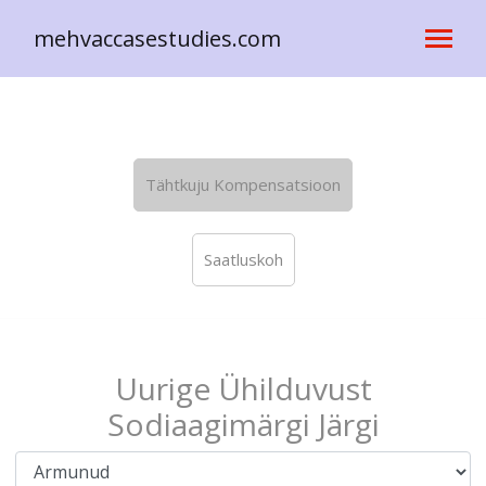
mehvaccasestudies.com
Tähtkuju Kompensatsioon
Saatluskoh
Uurige Ühilduvust
Sodiaagimärgi Järgi