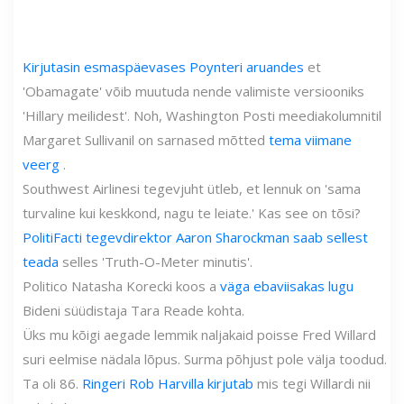
Kirjutasin esmaspäevases Poynteri aruandes
et
'Obamagate' võib muutuda nende valimiste versiooniks
'Hillary meilidest'. Noh, Washington Posti meediakolumnitil
Margaret Sullivanil on sarnased mõtted
tema viimane
veerg
.
Southwest Airlinesi tegevjuht ütleb, et lennuk on 'sama
turvaline kui keskkond, nagu te leiate.' Kas see on tõsi?
PolitiFacti tegevdirektor Aaron Sharockman saab sellest
teada
selles 'Truth-O-Meter minutis'.
Politico Natasha Korecki koos a
väga ebaviisakas lugu
Bideni süüdistaja Tara Reade kohta.
Üks mu kõigi aegade lemmik naljakaid poisse Fred Willard
suri eelmise nädala lõpus. Surma põhjust pole välja toodud.
Ta oli 86.
Ringeri Rob Harvilla kirjutab
mis tegi Willardi nii