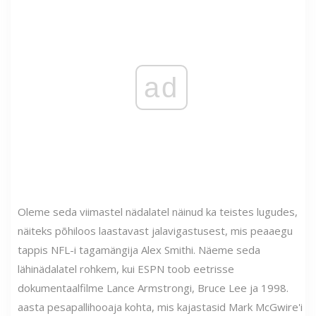
ad
Oleme seda viimastel nädalatel näinud ka teistes lugudes,
näiteks põhiloos laastavast jalavigastusest, mis peaaegu
tappis NFL-i tagamängija Alex Smithi. Näeme seda
lähinädalatel rohkem, kui ESPN toob eetrisse
dokumentaalfilme Lance Armstrongi, Bruce Lee ja 1998.
aasta pesapallihooaja kohta, mis kajastasid Mark McGwire'i