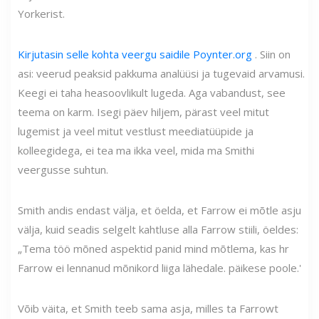
Yorkerist.
Kirjutasin selle kohta veergu saidile Poynter.org
. Siin on
asi: veerud peaksid pakkuma analüüsi ja tugevaid arvamusi.
Keegi ei taha heasoovlikult lugeda. Aga vabandust, see
teema on karm. Isegi päev hiljem, pärast veel mitut
lugemist ja veel mitut vestlust meediatüüpide ja
kolleegidega, ei tea ma ikka veel, mida ma Smithi
veergusse suhtun.
Smith andis endast välja, et öelda, et Farrow ei mõtle asju
välja, kuid seadis selgelt kahtluse alla Farrow stiili, öeldes:
„Tema töö mõned aspektid panid mind mõtlema, kas hr
Farrow ei lennanud mõnikord liiga lähedale. päikese poole.'
Võib väita, et Smith teeb sama asja, milles ta Farrowt