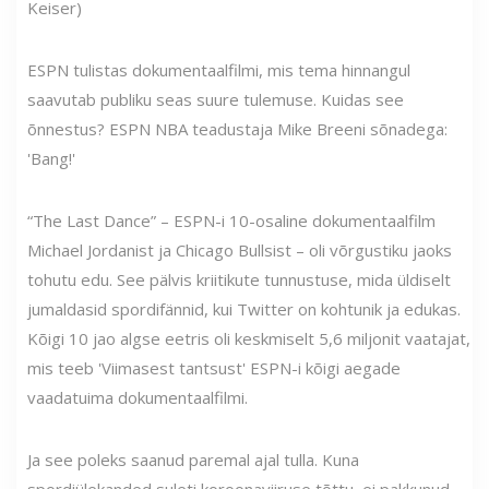
Keiser)
ESPN tulistas dokumentaalfilmi, mis tema hinnangul
saavutab publiku seas suure tulemuse. Kuidas see
õnnestus? ESPN NBA teadustaja Mike Breeni sõnadega:
'Bang!'
“The Last Dance” – ESPN-i 10-osaline dokumentaalfilm
Michael Jordanist ja Chicago Bullsist – oli võrgustiku jaoks
tohutu edu. See pälvis kriitikute tunnustuse, mida üldiselt
jumaldasid spordifännid, kui Twitter on kohtunik ja edukas.
Kõigi 10 jao algse eetris oli keskmiselt 5,6 miljonit vaatajat,
mis teeb 'Viimasest tantsust' ESPN-i kõigi aegade
vaadatuima dokumentaalfilmi.
Ja see poleks saanud paremal ajal tulla. Kuna