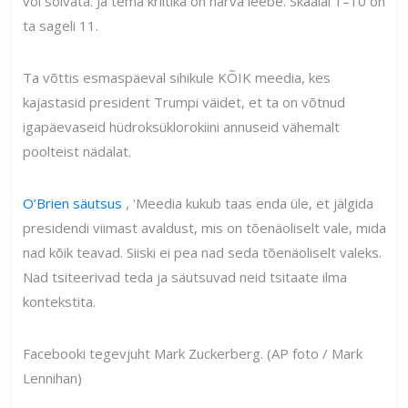
või solvata. Ja tema kriitika on harva leebe. Skaalal 1–10 on
ta sageli 11.
Ta võttis esmaspäeval sihikule KÕIK meedia, kes
kajastasid president Trumpi väidet, et ta on võtnud
igapäevaseid hüdroksüklorokiini annuseid vähemalt
poolteist nädalat.
O’Brien säutsus
, 'Meedia kukub taas enda üle, et jälgida
presidendi viimast avaldust, mis on tõenäoliselt vale, mida
nad kõik teavad. Siiski ei pea nad seda tõenäoliselt valeks.
Nad tsiteerivad teda ja säutsuvad neid tsitaate ilma
kontekstita.
Facebooki tegevjuht Mark Zuckerberg. (AP foto / Mark
Lennihan)