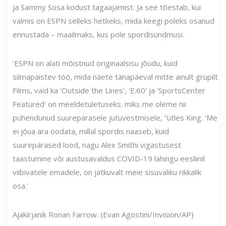
ja Sammy Sosa kodust tagaajamist. Ja see tõestab, kui
valmis on ESPN selleks hetkeks, mida keegi poleks osanud
ennustada – maailmaks, kus pole spordisündmusi.
'ESPN on alati mõistnud originaalsisu jõudu, kuid
silmapaistev töö, mida näete tänapäeval mitte ainult grupilt
Films, vaid ka 'Outside the Lines', 'E:60' ja 'SportsCenter
Featured' on meeldetuletuseks. miks me oleme nii
pühendunud suurepärasele jutuvestmisele, ”ütles King. 'Me
ei jõua ära oodata, millal spordis naaseb, kuid
suurepärased lood, nagu Alex Smithi vigastusest
taastumine või austusavaldus COVID-19 lahingu eesliinil
viibivatele emadele, on jätkuvalt meie sisuvaliku rikkalik
osa.'
Ajakirjanik Ronan Farrow. (Evan Agostini/Invision/AP)