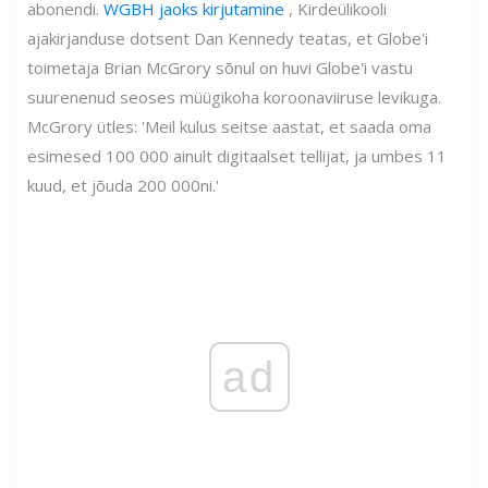
abonendi.
WGBH jaoks kirjutamine
, Kirdeülikooli
ajakirjanduse dotsent Dan Kennedy teatas, et Globe'i
toimetaja Brian McGrory sõnul on huvi Globe'i vastu
suurenenud seoses müügikoha koroonaviiruse levikuga.
McGrory ütles: 'Meil kulus seitse aastat, et saada oma
esimesed 100 000 ainult digitaalset tellijat, ja umbes 11
kuud, et jõuda 200 000ni.'
ad