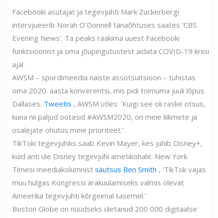
Facebooki asutajat ja tegevjuhti Mark Zuckerbergi
intervjueerib Norah O’Donnell tänaõhtuses saates 'CBS
Evening News'. Ta peaks rääkima uuest Facebooki
funktsioonist ja oma jõupingutustest aidata COVID-19 kriisi
ajal.
AWSM – spordimeedia naiste assotsiatsioon – tühistas
oma 2020. aasta konverentsi, mis pidi toimuma juuli lõpus
Dallases.
Tweetis
, AWSM ütles: 'Kuigi see oli raske otsus,
kuna nii paljud ootasid #AWSM2020, on meie liikmete ja
osalejate ohutus meie prioriteet.'
TikToki tegevjuhiks saab Kevin Mayer, kes juhib Disney+,
kuid anti üle Disney tegevjuhi ametikohale. New York
Timesi meediakolumnist
säutsus Ben Smith
, 'TikTok vajas
muu hulgas Kongressi ärakuulamiseks valmis olevat
Ameerika tegevjuhti kõrgeimal tasemel.'
Boston Globe on nüüdseks ületanud 200 000 digitaalse