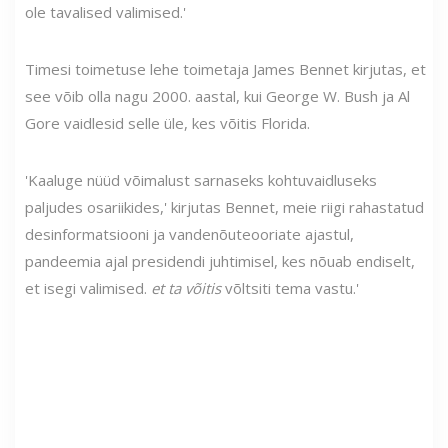
ole tavalised valimised.'
Timesi toimetuse lehe toimetaja James Bennet kirjutas, et
see võib olla nagu 2000. aastal, kui George W. Bush ja Al
Gore vaidlesid selle üle, kes võitis Florida.
'Kaaluge nüüd võimalust sarnaseks kohtuvaidluseks
paljudes osariikides,' kirjutas Bennet, meie riigi rahastatud
desinformatsiooni ja vandenõuteooriate ajastul,
pandeemia ajal presidendi juhtimisel, kes nõuab endiselt,
et isegi valimised.
et ta võitis
võltsiti tema vastu.'