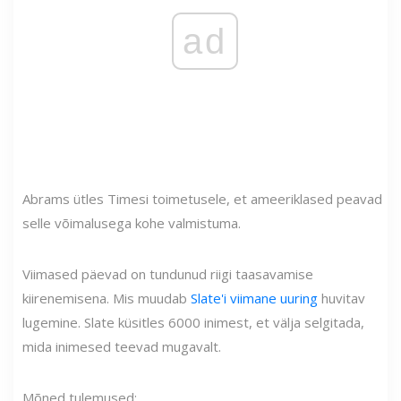
ad
Abrams ütles Timesi toimetusele, et ameeriklased peavad
selle võimalusega kohe valmistuma.
Viimased päevad on tundunud riigi taasavamise
kiirenemisena. Mis muudab
Slate'i viimane uuring
huvitav
lugemine. Slate küsitles 6000 inimest, et välja selgitada,
mida inimesed teevad mugavalt.
Mõned tulemused: