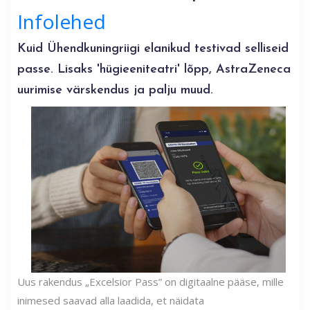
Infolehed
Kuid Ühendkuningriigi elanikud testivad selliseid
passe. Lisaks 'hügieeniteatri' lõpp, AstraZeneca
uurimise värskendus ja palju muud.
Uus rakendus „Excelsior Pass” on digitaalne pääse, mille
inimesed saavad alla laadida, et näidata