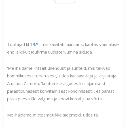
Töötajad kl
19.*
, mis käivitati jaanuaris, kaotas võimaluse
end isiklikult idufirma uudisteruumina siduda.
'Me ihaldame lihtsalt ühendust ja suhteid, mis tekivad
hommikusest tervitusest,' ütles kaasasutaja ja kirjastaja
Amanda Zamora, 'kohtumise alguses lolli ajamisest,
pärastlõunasest kohvitamisest kõndimisest. , et pärast
pikka päeva üle valguda ja soovi korral juua võtta.
Me ihaldame mitteametlikke sidemeid, ütles ta.