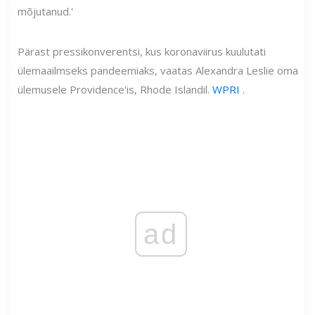
mõjutanud.'
Pärast pressikonverentsi, kus koronaviirus kuulutati
ülemaailmseks pandeemiaks, vaatas Alexandra Leslie oma
ülemusele Providence'is, Rhode Islandil.
WPRI
.
ad