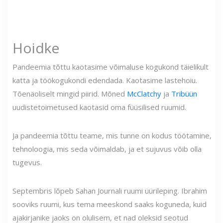
Hoidke
Pandeemia tõttu kaotasime võimaluse kogukond täielikult
katta ja töökogukondi edendada. Kaotasime lastehoiu.
Tõenäoliselt mingid piirid. Mõned
McClatchy
ja
Tribüün
uudistetoimetused kaotasid oma füüsilised ruumid.
Ja pandeemia tõttu teame, mis tunne on kodus töötamine,
tehnoloogia, mis seda võimaldab, ja et sujuvus võib olla
tugevus.
Septembris lõpeb Sahan Journali ruumi üürileping. Ibrahim
sooviks ruumi, kus tema meeskond saaks koguneda, kuid
ajakirjanike jaoks on olulisem, et nad oleksid seotud