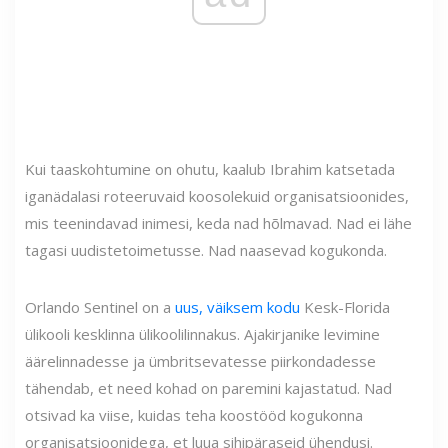
Kui taaskohtumine on ohutu, kaalub Ibrahim katsetada
iganädalasi roteeruvaid koosolekuid organisatsioonides,
mis teenindavad inimesi, keda nad hõlmavad. Nad ei lähe
tagasi uudistetoimetusse. Nad naasevad kogukonda.
Orlando Sentinel on a
uus, väiksem kodu
Kesk-Florida
ülikooli kesklinna ülikoolilinnakus. Ajakirjanike levimine
äärelinnadesse ja ümbritsevatesse piirkondadesse
tähendab, et need kohad on paremini kajastatud. Nad
otsivad ka viise, kuidas teha koostööd kogukonna
organisatsioonidega, et luua sihipäraseid ühendusi.