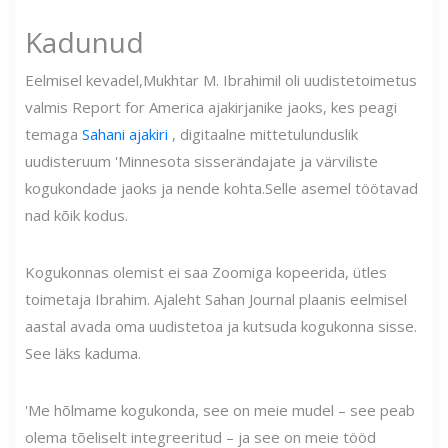
Kadunud
Eelmisel kevadel,
Mukhtar M. Ibrahimil oli uudistetoimetus
valmis Report for America ajakirjanike jaoks, kes peagi
temaga
Sahani ajakiri
, digitaalne mittetulunduslik
uudisteruum '
Minnesota sisserändajate ja värviliste
kogukondade jaoks ja nende kohta.
Selle asemel töötavad
nad kõik kodus.
Kogukonnas olemist ei saa Zoomiga kopeerida, ütles
toimetaja Ibrahim. Ajaleht Sahan Journal plaanis eelmisel
aastal avada oma uudistetoa ja kutsuda kogukonna sisse.
See läks kaduma.
'Me hõlmame kogukonda, see on meie mudel – see peab
olema tõeliselt integreeritud – ja see on meie tööd