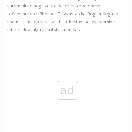
varem olnud aega vestelda, olles terve päeva
tööülesannete täitmisel. Ta avastas ka löögi, millega ta
kodust silma paistis – vaktsiini levitamise kajastamine
mitme ekraaniga ja sotsiaalmeedias.
ad