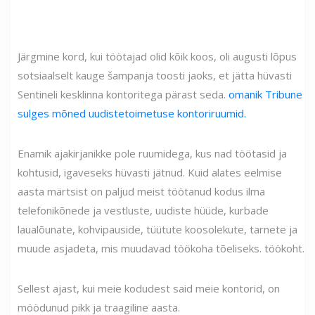
Järgmine kord, kui töötajad olid kõik koos, oli augusti lõpus
sotsiaalselt kauge šampanja toosti jaoks, et jätta hüvasti
Sentineli kesklinna kontoritega pärast seda.
omanik Tribune
sulges mõned uudistetoimetuse kontoriruumid.
Enamik ajakirjanikke pole ruumidega, kus nad töötasid ja
kohtusid, igaveseks hüvasti jätnud. Kuid alates eelmise
aasta märtsist on paljud meist töötanud kodus ilma
telefonikõnede ja vestluste, uudiste hüüde, kurbade
laualõunate, kohvipauside, tüütute koosolekute, tarnete ja
muude asjadeta, mis muudavad töökoha tõeliseks. töökoht.
Sellest ajast, kui meie kodudest said meie kontorid, on
möödunud pikk ja traagiline aasta.