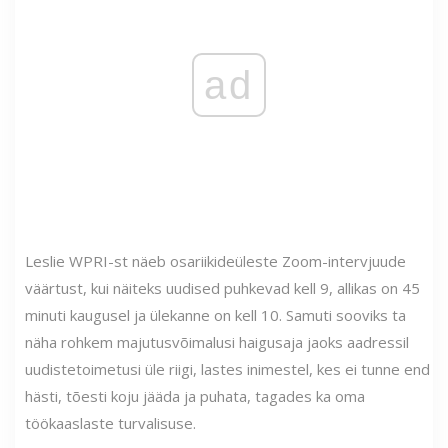
ad
Leslie WPRI-st näeb osariikideüleste Zoom-intervjuude
väärtust, kui näiteks uudised puhkevad kell 9, allikas on 45
minuti kaugusel ja ülekanne on kell 10. Samuti sooviks ta
näha rohkem majutusvõimalusi haigusaja jaoks aadressil
uudistetoimetusi üle riigi, lastes inimestel, kes ei tunne end
hästi, tõesti koju jääda ja puhata, tagades ka oma
töökaaslaste turvalisuse.