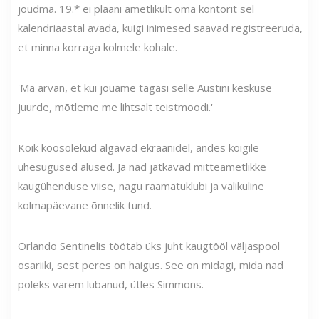
jõudma. 19.* ei plaani ametlikult oma kontorit sel
kalendriaastal avada, kuigi inimesed saavad registreeruda,
et minna korraga kolmele kohale.
'Ma arvan, et kui jõuame tagasi selle Austini keskuse
juurde, mõtleme me lihtsalt teistmoodi.'
Kõik koosolekud algavad ekraanidel, andes kõigile
ühesugused alused. Ja nad jätkavad mitteametlikke
kaugühenduse viise, nagu raamatuklubi ja valikuline
kolmapäevane õnnelik tund.
Orlando Sentinelis töötab üks juht kaugtööl väljaspool
osariiki, sest peres on haigus. See on midagi, mida nad
poleks varem lubanud, ütles Simmons.