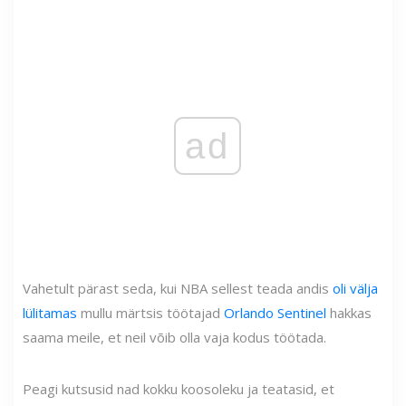
ad
Vahetult pärast seda, kui NBA sellest teada andis
oli välja
lülitamas
mullu märtsis töötajad
Orlando Sentinel
hakkas
saama meile, et neil võib olla vaja kodus töötada.
Peagi kutsusid nad kokku koosoleku ja teatasid, et