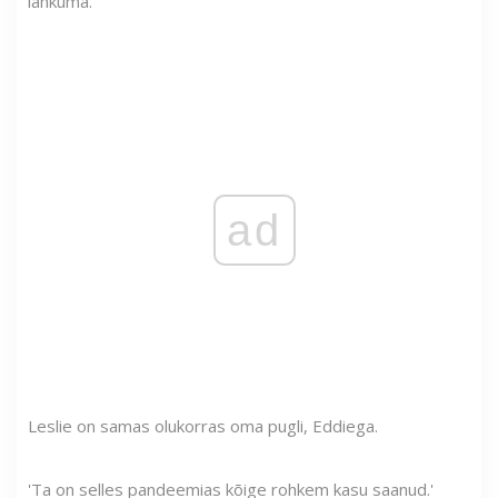
lahkuma.'
ad
Leslie on samas olukorras oma pugli, Eddiega.
'Ta on selles pandeemias kõige rohkem kasu saanud.'