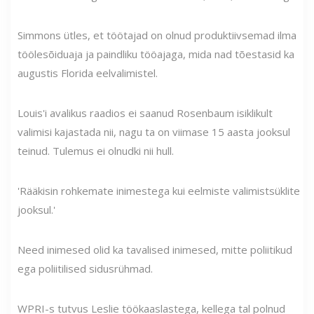
Simmons ütles, et töötajad on olnud produktiivsemad ilma
töölesõiduaja ja paindliku tööajaga, mida nad tõestasid ka
augustis Florida eelvalimistel.
Louis'i avalikus raadios ei saanud Rosenbaum isiklikult
valimisi kajastada nii, nagu ta on viimase 15 aasta jooksul
teinud. Tulemus ei olnudki nii hull.
'Rääkisin rohkemate inimestega kui eelmiste valimistsüklite
jooksul.'
Need inimesed olid ka tavalised inimesed, mitte poliitikud
ega poliitilised sidusrühmad.
WPRI-s tutvus Leslie töökaaslastega, kellega tal polnud