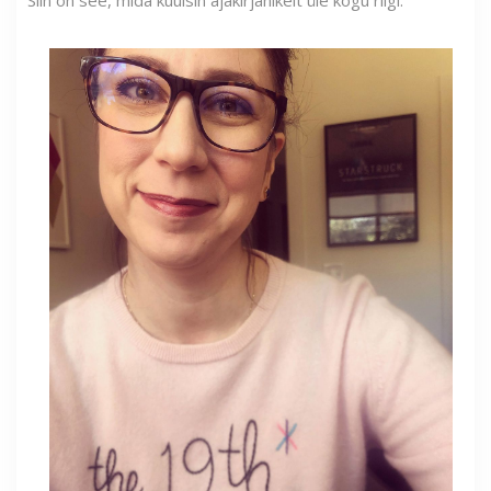
Siin on see, mida kuulsin ajakirjanikelt üle kogu riigi.