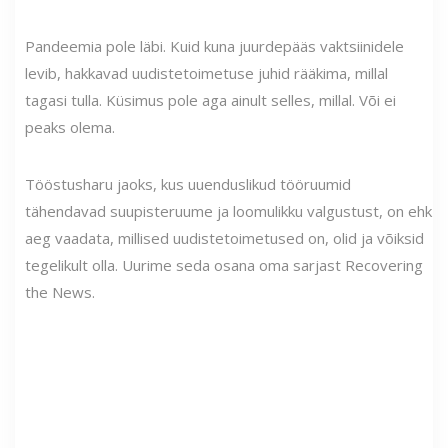
Pandeemia pole läbi. Kuid kuna juurdepääs vaktsiinidele
levib, hakkavad uudistetoimetuse juhid rääkima, millal
tagasi tulla. Küsimus pole aga ainult selles, millal. Või ei
peaks olema.
Tööstusharu jaoks, kus uuenduslikud tööruumid
tähendavad suupisteruume ja loomulikku valgustust, on ehk
aeg vaadata, millised uudistetoimetused on, olid ja võiksid
tegelikult olla. Uurime seda osana oma sarjast Recovering
the News.