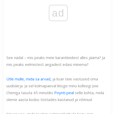
ad
See nädal – mis peaks meie karantiinidest alles jääma? Ja
mis peaks eelmistest aegadest edasi minema?
Ütle mulle, mida sa arvad,
ja lisan teie vastused oma
uudiskirja. Ja sel kolmapäeval liituge minu kolleegi Joie
Cheniga tasuta 45 minutiks
Poynti peal
selle kohta, mida
oleme aasta kodus töötades kaotanud ja võitnud.