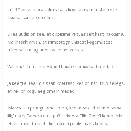
Ja 19.* on Zamora valmis taas kogukonnaürituste teele
asuma, kui see on ohutu.
„Hea uudis on see, et õppisime virtuaalselt hästi hakkama.
Ma lihtsalt arvan, et inimestega ühisest kogemusest
tulenevat maagiat ei saa enam korrata.
Vähemalt tema meeskond hoiab suumivabad reeded.
Ja keegi ei tea, mis saab koertest, kes on harjunud sellega,
et neil on kogu aeg oma inimesed.
'Ma vaatan praegu oma koera, kes arvab, et oleme sama
liik,' ütles Zamora oma päästekoera Ellie Rose'i kohta. 'Ma
ei tea, mida ta teeb, kui hakkan pikaks ajaks kodust