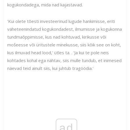
kogukondadega, mida nad kajastavad.
'Kui olete tõesti investeerinud lugude hankimisse, eriti
väheteenindatud kogukondadest, ilmumisse ja kogukonna
tundmaõppimisse, kus nad kohtuvad, kirikusse või
mošeesse või üritustele minekusse, siis kõik see on koht,
kus ilmuvad head lood,' ütles ta. . 'Ja kui te pole neis
kohtades kohal ega nähtav, siis mulle tundub, et inimesed
näevad teid ainult siis, kui juhtub tragöödia.'
ad