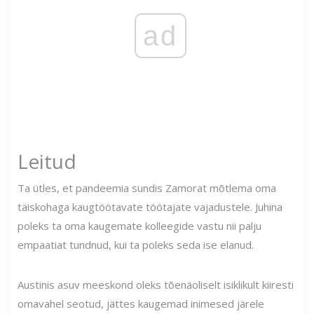
ad
Leitud
Ta ütles, et pandeemia sundis Zamorat mõtlema oma
täiskohaga kaugtöötavate töötajate vajadustele. Juhina
poleks ta oma kaugemate kolleegide vastu nii palju
empaatiat tundnud, kui ta poleks seda ise elanud.
Austinis asuv meeskond oleks tõenäoliselt isiklikult kiiresti
omavahel seotud, jättes kaugemad inimesed järele