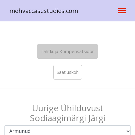
mehvaccasestudies.com
Tähtkuju Kompensatsioon
Saatluskoh
Uurige Ühilduvust
Sodiaagimärgi Järgi