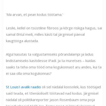
'Ma arvan, et pean kodus töötama.'
Leslie, kellel on tsüstiline fibroos ja kõrge riskiga haigus, sai
samal õhtul meili, milles kästi tal järgmisel päeval
kaugtööga alustada.
Algul kasutas ta valgustamiseks põrandalampi ja ladus
lindistamiseks kastidesse iPadi. Ja ta muretses – kuidas
saaks ta teha oma tööd oma kogukonnast aru andes, kui ta
ei saa olla oma kogukonnas?
St Louis'i avalik raadio
oli sel nädalal koosolek, kus töötajad
said teada, et tõenäoliselt töötavad nad kodus. Järgmisel
nädalal oli poliitikareporter Jason Rosenbaum oma poja
kevadvaheajal töölt ära. Tema poeg ei läinud ülejäänud