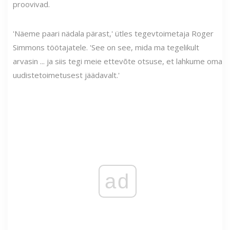
proovivad.
'Näeme paari nädala pärast,' ütles tegevtoimetaja Roger
Simmons töötajatele. 'See on see, mida ma tegelikult
arvasin ... ja siis tegi meie ettevõte otsuse, et lahkume oma
uudistetoimetusest jäädavalt.'
ad