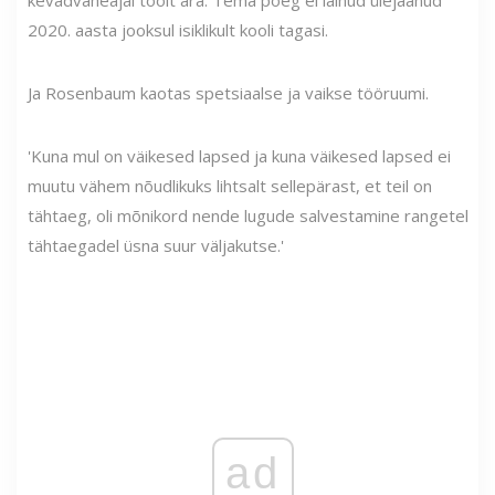
2020. aasta jooksul isiklikult kooli tagasi.
Ja Rosenbaum kaotas spetsiaalse ja vaikse tööruumi.
'Kuna mul on väikesed lapsed ja kuna väikesed lapsed ei
muutu vähem nõudlikuks lihtsalt sellepärast, et teil on
tähtaeg, oli mõnikord nende lugude salvestamine rangetel
tähtaegadel üsna suur väljakutse.'
ad