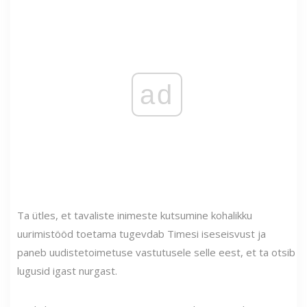
ad
Ta ütles, et tavaliste inimeste kutsumine kohalikku
uurimistööd toetama tugevdab Timesi iseseisvust ja
paneb uudistetoimetuse vastutusele selle eest, et ta otsib
lugusid igast nurgast.