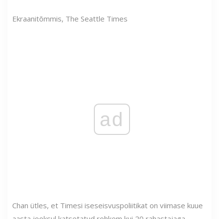
Ekraanitõmmis, The Seattle Times
ad
Chan ütles, et Timesi iseseisvuspoliitikat on viimase kuue
aasta jooksul katsetatud rohkem kui 20 rahastajaga.