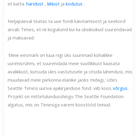
et katta.
haridust
,
liiklust
ja
kodutus
.
Neljapäeval teatas ta uue fondi käivitamisest ja seekord
arvab Times, et nii kogukond kui ka üksikisikud suurendavad
ja maksavad.
'Meie eesmärk on luua riigi üks suurimaid kohalikke
uurimisrühmi, et suurendada meie suutlikkust kaasata
avalikkust, kutsuda üles vastutusele ja otsida lahendusi, mis
muudavad meie piirkonna elanike jaoks midagi,' ütles
Seattle Timesi uuriva ajakirjanduse fond. viib koos
võrgus
.
Projekt on mittetulundusühingu The Seattle Foundation
algatus, mis on Timesiga varem koostööd teinud.