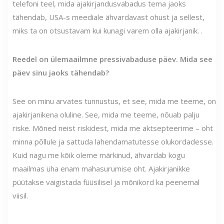
telefoni teel, mida ajakirjandusvabadus tema jaoks
tähendab, USA-s meediale ähvardavast ohust ja sellest,
miks ta on otsustavam kui kunagi varem olla ajakirjanik. .
Reedel on ülemaailmne pressivabaduse päev. Mida see
päev sinu jaoks tähendab?
See on minu arvates tunnustus, et see, mida me teeme, on
ajakirjanikena oluline. See, mida me teeme, nõuab palju
riske. Mõned neist riskidest, mida me aktsepteerime – oht
minna põllule ja sattuda lahendamatutesse olukordadesse.
Kuid nagu me kõik oleme märkinud, ähvardab kogu
maailmas üha enam mahasurumise oht. Ajakirjanikke
püütakse vaigistada füüsilisel ja mõnikord ka peenemal
viisil.