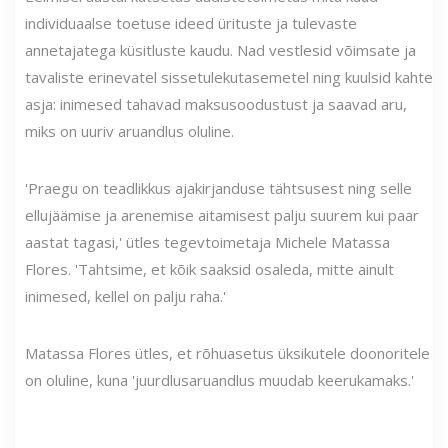
individuaalse toetuse ideed ürituste ja tulevaste
annetajatega küsitluste kaudu. Nad vestlesid võimsate ja
tavaliste erinevatel sissetulekutasemetel ning kuulsid kahte
asja: inimesed tahavad maksusoodustust ja saavad aru,
miks on uuriv aruandlus oluline.
'Praegu on teadlikkus ajakirjanduse tähtsusest ning selle
ellujäämise ja arenemise aitamisest palju suurem kui paar
aastat tagasi,' ütles tegevtoimetaja Michele Matassa
Flores. 'Tahtsime, et kõik saaksid osaleda, mitte ainult
inimesed, kellel on palju raha.'
Matassa Flores ütles, et rõhuasetus üksikutele doonoritele
on oluline, kuna 'juurdlusaruandlus muudab keerukamaks.'