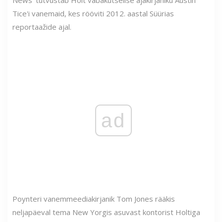
News' tutvustab Holt vabakutselise ajakirjaniku Austin
Tice'i vanemaid, kes rööviti 2012. aastal Süürias
reportaažide ajal.
ad
Poynteri vanemmeediakirjanik Tom Jones rääkis
neljapäeval tema New Yorgis asuvast kontorist Holtiga