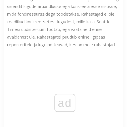
sisendit lugude aruandlusse ega konkreetsesse sisusse,
mida fondiressurssidega toodetakse. Rahastajad ei ole
teadlikud konkreetsetest lugudest, mille kallal Seattle
Timesi uudisteruum töötab, ega vaata neid enne
avaldamist üle. Rahastajatel puudub eriline ligipääs
reporteritele ja lugejad teavad, kes on meie rahastajad.
ad