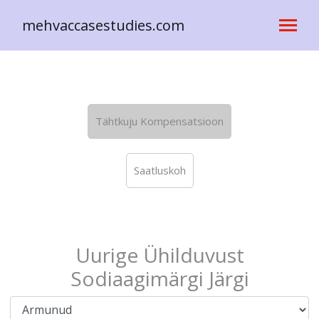
mehvaccasestudies.com
Tähtkuju Kompensatsioon
Saatluskoh
Uurige Ühilduvust
Sodiaagimärgi Järgi