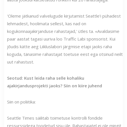
'Oleme jätkanud valvelugude kirjutamist Seattle'i pühadest
lehmadest, hoolimata sellest, kas nad on
kogukonnaajakirjanduse rahastajad,' ütles ta. «Avaldasime
paar aastat tagasi uuriva loo Traffic Labi sponsorist. Kui
jõudis kätte aeg Liikluslabori järgmise etapi jaoks raha
koguda, tänasime rahastajat toetuse eest ega otsinud neilt
uut rahastust.
Seotud: Kust leida raha selle kohaliku
ajakirjandusprojekti jaoks? Siin on kiire juhend
Siin on poliitika:
Seattle Times säilitab toimetuse kontrolli fondide
ressurssidega toodetud sisu üle. Rahastajatel ei ole mingit