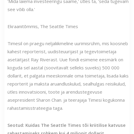
'Mida laiema investeeringu saame,' ütles ta, 'seda tugevam
see võib olla.'
Ekraanitõmmis, The Seattle Times
Timesil on praegu neljaliikmeline uurimisrühm, mis koosneb
kahest reporterist, uudisteuurijast ja tegevtoimetaja
asetäitjast Ray Riverast. Uue fondi esimene eesmärk on
koguda sel aastal (soovitavalt selleks suveks) 500 000
dollarit, et palgata meeskonnale oma toimetaja, lisada kaks
reporterit ja maksta aruandluskulud, sealhulgas reisikulud,
ütles innovatsiooni, toote ja arendustegevuse
asepresident Sharon Chan. ja teerajaja Timesi kogukonna
rahastamisstrateegia taga.
Seotud: Kuidas The Seattle Times tõi kriitilise katvuse
rahastamiseks rohkem kui 4 miljonit dollarit