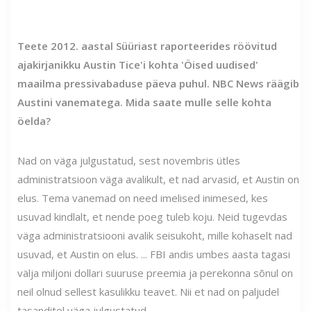
Teete 2012. aastal Süüriast raporteerides röövitud
ajakirjanikku Austin Tice'i kohta 'Öised uudised'
maailma pressivabaduse päeva puhul. NBC News räägib
Austini vanematega. Mida saate mulle selle kohta
öelda?
Nad on väga julgustatud, sest novembris ütles
administratsioon väga avalikult, et nad arvasid, et Austin on
elus. Tema vanemad on need imelised inimesed, kes
usuvad kindlalt, et nende poeg tuleb koju. Neid tugevdas
väga administratsiooni avalik seisukoht, mille kohaselt nad
usuvad, et Austin on elus. ... FBI andis umbes aasta tagasi
välja miljoni dollari suuruse preemia ja perekonna sõnul on
neil olnud sellest kasulikku teavet. Nii et nad on paljudel
tasanditel väga julgustatud.