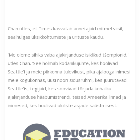
Chan ütles, et Times kasvatab annetajaid mitmel viisil,
sealhulgas üksikkohtumiste ja ürituste kaudu.
'Me oleme sihiks vaba ajakirjanduse isiklikud tšempionid,'
ütles Chan. 'See hõlmab kodanikujuhte, kes hoolivad
Seattle'i ja meie piirkonna tulevikust, pika ajalooga inimesi
meie kogukonnas, uusi noori sidusrühmi, kes juurutavad
Seattle'is, tegijaid, kes soovivad tõrjuda kohaliku
ajakirjanduse hääbumistrendi. teised Ameerika linnad ja
inimesed, kes hoolivad oluliste asjade säästmisest.