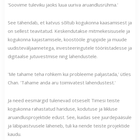
'Soovime tuleviku jaoks luua uuriva aruandlusrühma.'
See tähendab, et katvus sõltub kogukonna kaasamisest ja
on sellest teavitatud. Keskendutakse mitmekesisusele ja
kogukonna kajastamisele, koostööle gruppide ja muude
uudisteväljaannetega, investeeringutele tööriistadesse ja
digitaalse jutuvestmise ning lahendustele.
'Me tahame teha rohkem kui probleeme paljastada,' ütles
Chan. 'Tahame anda aru toimivatest lahendustest.'
Ja need eesmärgid tulenevad otseselt Timesi teiste
kogukonna rahastatud hariduse, kodutuse ja liikluse
aruandlusprojektide edust. See, kuidas see juurdepääsule
ja läbipaistvusele läheneb, tuli ka nende teiste projektide
kaudu.