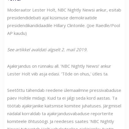
Moderaator Lester Holt, NBC Nightly Newsi ankur, esitab
presidendidebati ajal küsimuse demokraatide
presidendikandidaadile Hillary Clintonile. (Joe Raedle/Pool
AP kaudu)
See artikkel avaldati algselt 2. mail 2019.
Ajakirjandus on rünnaku all. 'NBC Nightly Newsi' ankur
Lester Holt viib asja edasi. 'Tõde on ohus,' ütles ta.
Seetõttu tähendab reedene ülemaailmne pressivabaduse
päev Holtile midagi. Kuid ta ei jälgi seda kord aastas. Ta
töötab ajakirjanike kaitsmise komitee juhatuses. Järgmisel
nädalal korraldab ta ajakirjandusvabaduse reporterite
komiteele õhtusöögi. Ja reedeses saates 'NBC Nightly