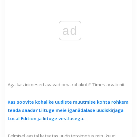
ad
Aga kas inimesed avavad oma rahakoti? Times arvab nii.
Kas soovite kohalike uudiste muutmise kohta rohkem
teada saada? Liituge meie iganädalase uudiskirjaga
Local Edition ja liituge vestlusega.
Eelmisel aastal katsetas uudistetoimetus mitu kuud