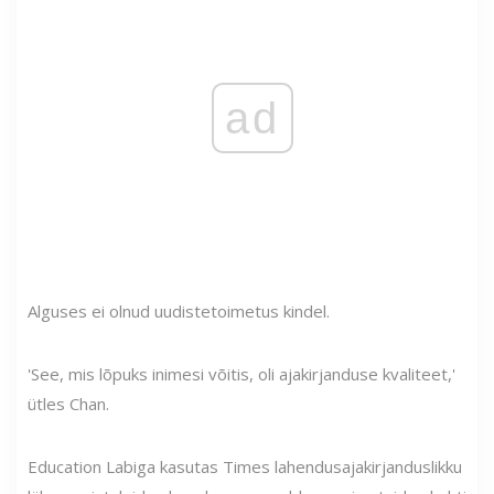
ad
Alguses ei olnud uudistetoimetus kindel.
'See, mis lõpuks inimesi võitis, oli ajakirjanduse kvaliteet,'
ütles Chan.
Education Labiga kasutas Times lahendusajakirjanduslikku