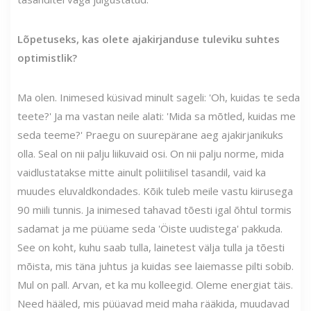
Lõpetuseks, kas olete ajakirjanduse tuleviku suhtes
optimistlik?
Ma olen. Inimesed küsivad minult sageli: 'Oh, kuidas te seda
teete?' Ja ma vastan neile alati: 'Mida sa mõtled, kuidas me
seda teeme?' Praegu on suurepärane aeg ajakirjanikuks
olla. Seal on nii palju liikuvaid osi. On nii palju norme, mida
vaidlustatakse mitte ainult poliitilisel tasandil, vaid ka
muudes eluvaldkondades. Kõik tuleb meile vastu kiirusega
90 miili tunnis. Ja inimesed tahavad tõesti igal õhtul tormis
sadamat ja me püüame seda 'Öiste uudistega' pakkuda.
See on koht, kuhu saab tulla, lainetest välja tulla ja tõesti
mõista, mis täna juhtus ja kuidas see laiemasse pilti sobib.
Mul on pall. Arvan, et ka mu kolleegid. Oleme energiat täis.
Need hääled, mis püüavad meid maha rääkida, muudavad