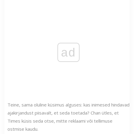
ad
Teine, sama oluline küsimus alguses: kas inimesed hindavad
ajakirjandust piisavalt, et seda toetada? Chan ütles, et
Times küsis seda otse, mitte reklaami või tellimuse
ostmise kaudu.