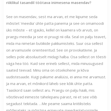
riiklikul tasandil töötava inimesena masendav?
See on masendav, sest ma arvan, et me kipume seda
mõistet 'meedia' ühte patta panema ja see on omamoodi
üks mõiste – et igaüks, kellel on kaamera või arvuti, on
praegu meedia ja see ei pruugi nii olla. Seal on palju teavet,
mida ma nimetan butiikide pakkumisteks. Suur osa sellest
on arvamusele orienteeritud. See on provokatiivne. Ja
selles pole absoluutselt midagi halba. Osa sellest on tõesti
väga hea töö. Kuid see erineb sellest, mida minusugused
saated teevad. Minu oma on otsekohene ja kõva
uudistesaade. Kuigi pakume analüüsi, ei anna me arvamust.
Ja ma arvan, et mõnikord läheb see kõik ühte patta.
Taaskord saan sellest aru. Praegu on palju hääli, mis
võistlevad inimeste tähelepanu pärast, nii et see võib
segadust tekitada. …Me peame saama kriitilisteks
mõtlejateks ja mõistma erinevate meediaplatvormide