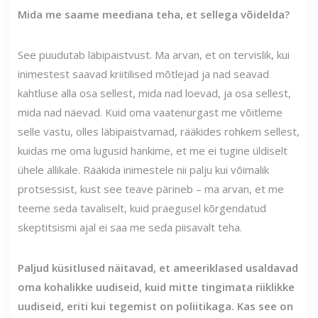
Mida me saame meediana teha, et sellega võidelda?
See puudutab läbipaistvust. Ma arvan, et on tervislik, kui
inimestest saavad kriitilised mõtlejad ja nad seavad
kahtluse alla osa sellest, mida nad loevad, ja osa sellest,
mida nad näevad. Kuid oma vaatenurgast me võitleme
selle vastu, olles läbipaistvamad, rääkides rohkem sellest,
kuidas me oma lugusid hankime, et me ei tugine üldiselt
ühele allikale. Rääkida inimestele nii palju kui võimalik
protsessist, kust see teave pärineb – ma arvan, et me
teeme seda tavaliselt, kuid praegusel kõrgendatud
skeptitsismi ajal ei saa me seda piisavalt teha.
Paljud küsitlused näitavad, et ameeriklased usaldavad
oma kohalikke uudiseid, kuid mitte tingimata riiklikke
uudiseid, eriti kui tegemist on poliitikaga. Kas see on