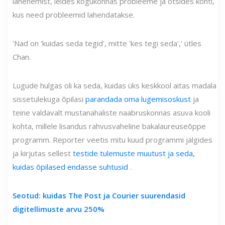
lähenemist, leides kogukonnas probleeme ja otsides kohti,
kus need probleemid lahendatakse.
'Nad on 'kuidas seda tegid', mitte 'kes tegi seda',' ütles
Chan.
Lugude hulgas oli ka seda, kuidas üks keskkool aitas madala
sissetulekuga õpilasi
parandada oma lugemisoskust
ja
teine ​​valdavalt mustanahaliste naabruskonnas asuva kooli
kohta, millele lisandus rahvusvaheline bakalaureuseõppe
programm. Reporter veetis mitu kuud programmi jälgides
ja kirjutas sellest
testide tulemuste muutust ja seda,
kuidas õpilased endasse suhtusid
.
Seotud: kuidas The Post ja Courier suurendasid
digitellimuste arvu 250%