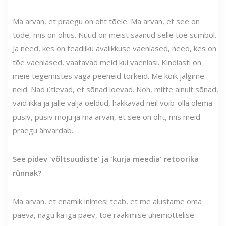
Ma arvan, et praegu on oht tõele. Ma arvan, et see on
tõde, mis on ohus. Nüüd on meist saanud selle tõe sümbol.
Ja need, kes on teadliku avalikkuse vaenlased, need, kes on
tõe vaenlased, vaatavad meid kui vaenlasi. Kindlasti on
meie tegemistes väga peeneid torkeid. Me kõik jälgime
neid. Nad ütlevad, et sõnad loevad. Noh, mitte ainult sõnad,
vaid ikka ja jälle välja öeldud, hakkavad neil võib-olla olema
püsiv, püsiv mõju ja ma arvan, et see on oht, mis meid
praegu ähvardab.
See pidev 'võltsuudiste' ja 'kurja meedia' retoorika
rünnak?
Ma arvan, et enamik inimesi teab, et me alustame oma
päeva, nagu ka iga päev, tõe rääkimise ühemõttelise