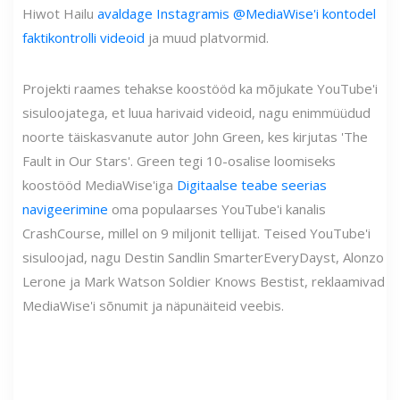
Hiwot Hailu
avaldage Instagramis @MediaWise'i kontodel
faktikontrolli videoid
ja muud platvormid.
Projekti raames tehakse koostööd ka mõjukate YouTube'i
sisuloojatega, et luua harivaid videoid, nagu enimmüüdud
noorte täiskasvanute autor John Green, kes kirjutas 'The
Fault in Our Stars'. Green tegi 10-osalise loomiseks
koostööd MediaWise'iga
Digitaalse teabe seerias
navigeerimine
oma populaarses YouTube'i kanalis
CrashCourse, millel on 9 miljonit tellijat. Teised YouTube'i
sisuloojad, nagu Destin Sandlin SmarterEveryDayst, Alonzo
Lerone ja Mark Watson Soldier Knows Bestist, reklaamivad
MediaWise'i sõnumit ja näpunäiteid veebis.