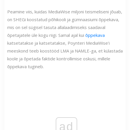
Peamine viis, kuidas MediaWise miljoni teismeliseni jõuab,
on SHEGi koostatud põhikooli ja gümnaasiumi õppekava,
mis on sel sügisel tasuta allalaadimiseks saadaval
õpetajatele üle kogu riigi. Samal ajal kui
õppekava
katsetatakse ja katsetatakse, Poynteri MediaWise'i
meeskond teeb koostööd LMA ja NAMLE-ga, et külastada
koole ja õpetada faktide kontrollimise oskusi, millele
õppekava tugineb.
ad