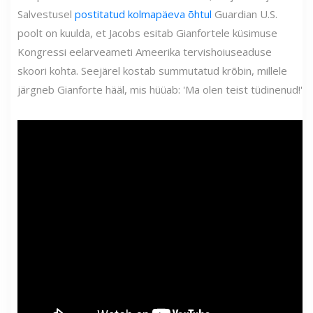
Salvestusel
postitatud kolmapäeva õhtul
Guardian U.S.
poolt on kuulda, et Jacobs esitab Gianfortele küsimuse
Kongressi eelarveameti Ameerika tervishoiuseaduse
skoori kohta. Seejärel kostab summutatud krõbin, millele
järgneb Gianforte hääl, mis hüüab: 'Ma olen teist tüdinenud!'