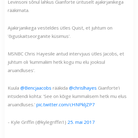
Levinsoni sõnul lahkus Gianforte ürituselt ajakirjanikega
rääkimata.
Ajakirjanikega vesteldes ütles Quist, et juhtum on
'õiguskaitseorganite küsimus'.
MSNBC Chris Hayesile antud intervjuus ütles Jacobs, et
juhtum oli 'kummaliim hetk kogu mu elu jooksul
aruandluses'.
Kuula
@Bencjaacobs
rääkida
@chrislhayes
Gianforte'i
intsidendi kohta: 'See on kõige kummalisem hetk mu elus
aruandluses.'
pic.twitter.com/cHNPkljZP7
- Kyle Griffin (@kylegriffin1)
25. mai 2017