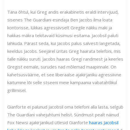
Täna õhtul, kui Greg andis erakabinetis eraldi intervjuud,
sisenes The Guardiani esindaja Ben Jacobs ilma loata
kontorisse, lükkas agressiivselt Gregile näkku maki ja
hakkas mäkra tekitavaid küsimusi esitama. Jacobsil paluti
lahkuda. Pärast seda, kui Jacobs palus salvesti langetada,
keeldus Jacobs. Seejärel üritas Greg haarata telefoni, mis
talle näkku suruti. Jacobs haaras Gregi randmest ja keerles
Gregist eemale, surudes nad mõlemad maapinnale. On
kahetsusväärne, et see liberaalse ajakirjaniku agressiivne
käitumine lõi selle stseeni meie kampaania vabatahtlikul
grillimisel.
Gianforte ei palunud Jacobsil oma telefoni alla lasta, selgub
The Guardiani vahejuhtumi helist. Sündmust pealt näinud
Fox Newsi ajakirjanikud ütlesid Gianforte
haaras Jacobsil