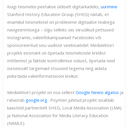
Kuigi teismelisi peetakse üldiselt digitarkadeks,
uurimine
Stanford History Education Group (SHEG) näitab, et
enamikul teismelistel on probleeme digitaalse teabega
navigeerimisega – olgu selleks siis viiruslikud pettused
Instagramis, valeinfokampaaniad Facebookis või
sponsoreeritud sisu uudiste veebisaitidel. MediaWise’i
projekti eesmärk on õpetada teismelistele kriitilist
mõtlemist ja faktide kontrollimise oskust, õpetada neid
iseseisvalt targemaid otsuseid tegema ning aidata
pidurdada valeinformatsiooni levikut.
MediaWise'i projekt on osa sellest
Google Newsi algatus
ja
rahastab
google.org
. Poynteri juhitud projekt sisaldab
kaastöid partneritelt SHEG, Local Media Association (LMA)
ja National Association for Media Literacy Education
(NAMLE).