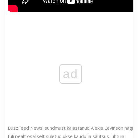
ad
BuzzFeed Newsi sündmust kajastanud Alexis Levinson nägi
tüli pealt osaliselt suletud ukse kaudu ja säutsus juhtunu