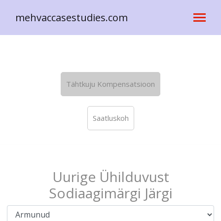
mehvaccasestudies.com
Tähtkuju Kompensatsioon
Saatluskoh
Uurige Ühilduvust
Sodiaagimärgi Järgi