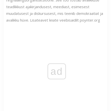
ringhäälinguorganisatsioone. See töö tõstab avalikkuse
teadlikkust ajakirjandusest, meediast, esimesest
muudatusest ja diskursusest, mis teenib demokraatiat ja
avalikku hüve. Lisateavet leiate veebisaidilt poynter.org
ad