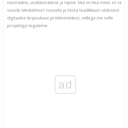
neutraalne, usaldusväärne ja täpne. Mul on hea meel, et ta
soovib MediaWise'i toetada ja tõsta teadlikkust olulistest
digitaalse kirjaoskuse probleemidest, millega me selle
projektiga tegeleme.
ad