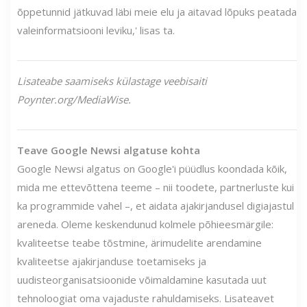
õppetunnid jätkuvad läbi meie elu ja aitavad lõpuks peatada
valeinformatsiooni leviku,' lisas ta.
Lisateabe saamiseks külastage veebisaiti
Poynter.org/MediaWise.
Teave Google Newsi algatuse kohta
Google Newsi algatus on Google'i püüdlus koondada kõik,
mida me ettevõttena teeme – nii toodete, partnerluste kui
ka programmide vahel –, et aidata ajakirjandusel digiajastul
areneda. Oleme keskendunud kolmele põhieesmärgile:
kvaliteetse teabe tõstmine, ärimudelite arendamine
kvaliteetse ajakirjanduse toetamiseks ja
uudisteorganisatsioonide võimaldamine kasutada uut
tehnoloogiat oma vajaduste rahuldamiseks. Lisateavet