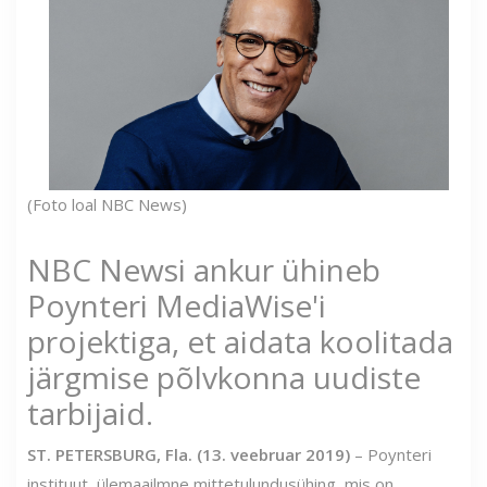
(Foto loal NBC News)
NBC Newsi ankur ühineb
Poynteri MediaWise'i
projektiga, et aidata koolitada
järgmise põlvkonna uudiste
tarbijaid.
ST. PETERSBURG, Fla. (13. veebruar 2019)
– Poynteri
instituut, ülemaailmne mittetulundusühing, mis on