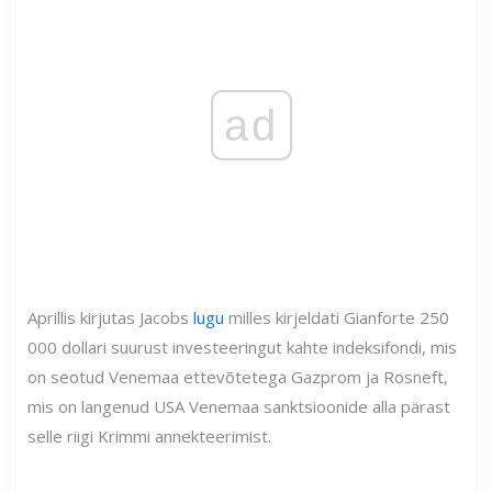
ad
Aprillis kirjutas Jacobs
lugu
milles kirjeldati Gianforte 250
000 dollari suurust investeeringut kahte indeksifondi, mis
on seotud Venemaa ettevõtetega Gazprom ja Rosneft,
mis on langenud USA Venemaa sanktsioonide alla pärast
selle riigi Krimmi annekteerimist.