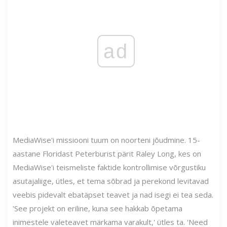
ad
MediaWise'i missiooni tuum on noorteni jõudmine. 15-
aastane Floridast Peterburist pärit Raley Long, kes on
MediaWise'i teismeliste faktide kontrollimise võrgustiku
asutajaliige, ütles, et tema sõbrad ja perekond levitavad
veebis pidevalt ebatäpset teavet ja nad isegi ei tea seda.
'See projekt on eriline, kuna see hakkab õpetama
inimestele valeteavet märkama varakult,' ütles ta. 'Need