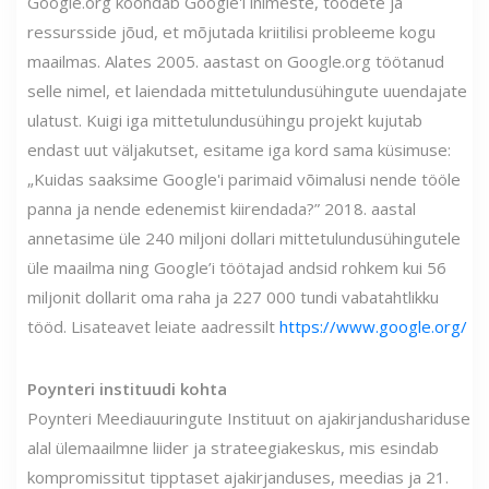
Google.org koondab Google'i inimeste, toodete ja
ressursside jõud, et mõjutada kriitilisi probleeme kogu
maailmas. Alates 2005. aastast on Google.org töötanud
selle nimel, et laiendada mittetulundusühingute uuendajate
ulatust. Kuigi iga mittetulundusühingu projekt kujutab
endast uut väljakutset, esitame iga kord sama küsimuse:
„Kuidas saaksime Google'i parimaid võimalusi nende tööle
panna ja nende edenemist kiirendada?” 2018. aastal
annetasime üle 240 miljoni dollari mittetulundusühingutele
üle maailma ning Google’i töötajad andsid rohkem kui 56
miljonit dollarit oma raha ja 227 000 tundi vabatahtlikku
tööd. Lisateavet leiate aadressilt
https://www.google.org/
Poynteri instituudi kohta
Poynteri Meediauuringute Instituut on ajakirjandushariduse
alal ülemaailmne liider ja strateegiakeskus, mis esindab
kompromissitut tipptaset ajakirjanduses, meedias ja 21.