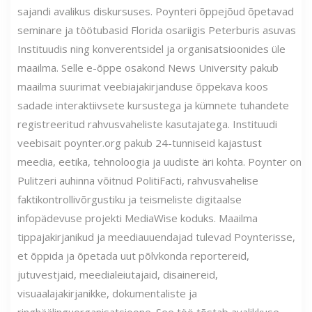
sajandi avalikus diskursuses. Poynteri õppejõud õpetavad
seminare ja töötubasid Florida osariigis Peterburis asuvas
Instituudis ning konverentsidel ja organisatsioonides üle
maailma. Selle e-õppe osakond News University pakub
maailma suurimat veebiajakirjanduse õppekava koos
sadade interaktiivsete kursustega ja kümnete tuhandete
registreeritud rahvusvaheliste kasutajatega. Instituudi
veebisait poynter.org pakub 24-tunniseid kajastust
meedia, eetika, tehnoloogia ja uudiste äri kohta. Poynter on
Pulitzeri auhinna võitnud PolitiFacti, rahvusvahelise
faktikontrollivõrgustiku ja teismeliste digitaalse
infopädevuse projekti MediaWise koduks. Maailma
tippajakirjanikud ja meediauuendajad tulevad Poynterisse,
et õppida ja õpetada uut põlvkonda reportereid,
jutuvestjaid, meedialeiutajaid, disainereid,
visuaalajakirjanikke, dokumentaliste ja