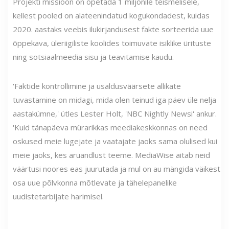
Projekti missioon on õpetada 1 miljonile teismelisele,
kellest pooled on alateenindatud kogukondadest, kuidas
2020. aastaks veebis ilukirjandusest fakte sorteerida uue
õppekava, üleriigiliste koolides toimuvate isiklike ürituste
ning sotsiaalmeedia sisu ja teavitamise kaudu.
'Faktide kontrollimine ja usaldusväärsete allikate
tuvastamine on midagi, mida olen teinud iga päev üle nelja
aastakümne,' ütles Lester Holt, 'NBC Nightly Newsi' ankur.
'Kuid tänapäeva mürarikkas meediakeskkonnas on need
oskused meie lugejate ja vaatajate jaoks sama olulised kui
meie jaoks, kes aruandlust teeme. MediaWise aitab neid
väärtusi noores eas juurutada ja mul on au mängida väikest
osa uue põlvkonna mõtlevate ja tähelepanelike
uudistetarbijate harimisel.