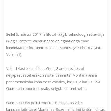
Sellel 6. märtsil 2017 failifotol räägib tehnoloogiaettevõtja
Greg Gianforte vabariiklaste delegaatidega enne
kandidaatide foorumit Helenas Montis. (AP Photo / Matt
Volz, fail)
Vabariiklaste kandidaat Greg Gianforte, kes oli
neljapäevastel erakorralistel valimistel Montana ainsa
parlamendikoha koha eest võistlev, karjus ja karjus USA
Guardiani reporteri peale, selgub juhtumi helist.
Guardiani USA poliitreporter Ben Jacobs viibis
kampaaniaüritusel Montanas Bozemanis, kui juhtum juhtus.