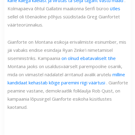
kahe käega kaelast ja virutas ta selja tagant vastu maad
.”
Kolmapäeva õhtul Gallatini maakonna šerifi büroo
ütles
sellel oli tõenäoline põhjus süüdistada Greg Gianfortet
väärteorünnakus.
Gianforte on Montana esikoja erivalimiste esinumber, mis
jäi vabaks endise esindaja Ryan Zinke'i nimetamisel
siseministriks. Kampaania
on olnud ebatavaliselt tihe
Montana jaoks on usaldusväärselt parempoolne osariik,
mida on viimastel nädalatel ärritanud avalik arutelu
milline
kandidaat kehastab kõige paremini riigi väärtusi
. Gianforte
peamine vastane, demokraatlik folklaulja Rob Quist, on
kampaania lõpusirgel Gianforte esikoha küsitlustes
kaotanud.