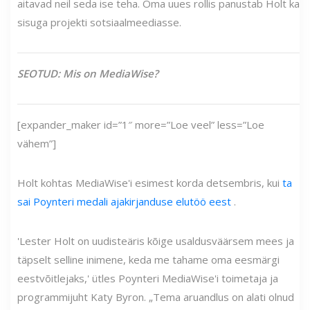
aitavad neil seda ise teha. Oma uues rollis panustab Holt ka
sisuga projekti sotsiaalmeediasse.
SEOTUD: Mis on MediaWise?
[expander_maker id=”1″ more=”Loe veel” less=”Loe
vähem”]
Holt kohtas MediaWise'i esimest korda detsembris, kui
ta
sai Poynteri medali ajakirjanduse elutöö eest
.
'Lester Holt on uudisteäris kõige usaldusväärsem mees ja
täpselt selline inimene, keda me tahame oma eesmärgi
eestvõitlejaks,' ütles Poynteri MediaWise'i toimetaja ja
programmijuht Katy Byron. „Tema aruandlus on alati olnud