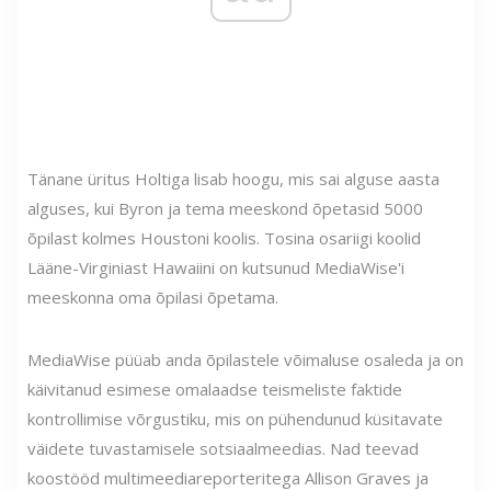
Tänane üritus Holtiga lisab hoogu, mis sai alguse aasta
alguses, kui Byron ja tema meeskond õpetasid 5000
õpilast kolmes Houstoni koolis. Tosina osariigi koolid
Lääne-Virginiast Hawaiini on kutsunud MediaWise'i
meeskonna oma õpilasi õpetama.
MediaWise püüab anda õpilastele võimaluse osaleda ja on
käivitanud esimese omalaadse teismeliste faktide
kontrollimise võrgustiku, mis on pühendunud küsitavate
väidete tuvastamisele sotsiaalmeedias. Nad teevad
koostööd multimeediareporteritega Allison Graves ja