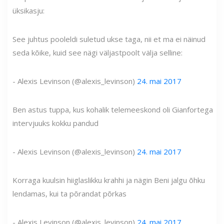
üksikasju:
See juhtus pooleldi suletud ukse taga, nii et ma ei näinud
seda kõike, kuid see nägi väljastpoolt välja selline:
- Alexis Levinson (@alexis_levinson)
24. mai 2017
Ben astus tuppa, kus kohalik telemeeskond oli Gianfortega
intervjuuks kokku pandud
- Alexis Levinson (@alexis_levinson)
24. mai 2017
Korraga kuulsin hiiglaslikku krahhi ja nägin Beni jalgu õhku
lendamas, kui ta põrandat põrkas
- Alexis Levinson (@alexis_levinson)
24. mai 2017