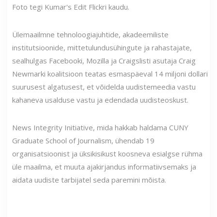
Foto tegi Kumar's Edit Flickri kaudu.
Ülemaailmne tehnoloogiajuhtide, akadeemiliste
institutsioonide, mittetulundusühingute ja rahastajate,
sealhulgas Facebooki, Mozilla ja Craigslisti asutaja Craig
Newmarki koalitsioon teatas esmaspäeval 14 miljoni dollari
suurusest algatusest, et võidelda uudistemeedia vastu
kahaneva usalduse vastu ja edendada uudisteoskust.
News Integrity Initiative, mida hakkab haldama CUNY
Graduate School of Journalism, ühendab 19
organisatsioonist ja üksikisikust koosneva esialgse rühma
üle maailma, et muuta ajakirjandus informatiivsemaks ja
aidata uudiste tarbijatel seda paremini mõista.