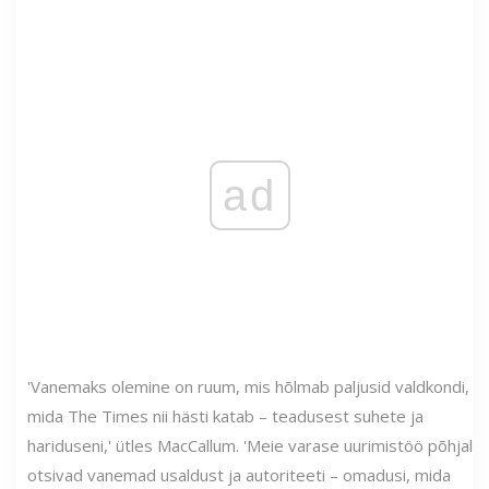
ad
'Vanemaks olemine on ruum, mis hõlmab paljusid valdkondi,
mida The Times nii hästi katab – teadusest suhete ja
hariduseni,' ütles MacCallum. 'Meie varase uurimistöö põhjal
otsivad vanemad usaldust ja autoriteeti – omadusi, mida