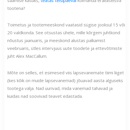
saamise kasuks,
teatas teisipäeval
kolmanda eraldiseisva
tootena?
Toimetus ja tootemeeskond vaatasid sügise jooksul 15 või
20 valdkonda. See otsustas ühele, mille kõrgem juhtkond
nõustus jaanuaris, ja meeskond alustas palkamist
veebruaris, ütles intervjuus uute toodete ja ettevõtmiste
juht Alex MacCallum.
Mõte on selles, et esimesed viis lapsevanemate tiimi liiget
(kes kõik on muide lapsevanemad) jõuavad aasta alguseks
tootega välja. Nad uurivad, mida vanemad tahavad ja
kuidas nad soovivad teavet edastada.