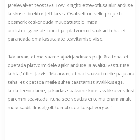
järelevalvet teostava Tow-Knighti ettevõtlusajakirjanduse
keskuse direktor Jeff Jarvis. Osaliselt on selle projekti
eesmärk keskenduda muudatustele, mida
uudisteorganisatsioonid ja -platvormid saaksid teha, et
parandada oma kasutajate teavitamise viise.
'Ma arvan, et me saame ajakirjanduses palju ära teha, et
õpetada platvormidele ajakirjanduse ja avaliku vastutuse
kohta,' ütles Jarvis. 'Ma arvan, et nad saavad meile palju ära
teha, et õpetada meile suhte taastamist avalikkusega,
keda teenindame, ja kuidas saaksime koos avalikku vestlust
paremini teavitada. Kuna see vestlus ei toimu enam ainult
meie saidil. Ilmselgelt toimub see kõikjal võrgus.'