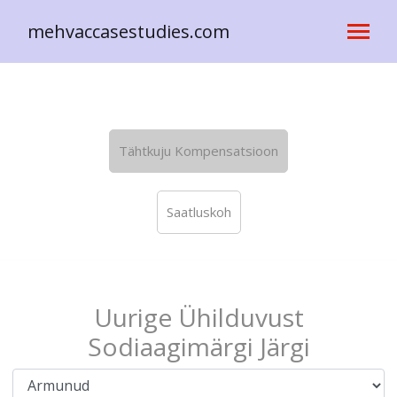
mehvaccasestudies.com
Tähtkuju Kompensatsioon
Saatluskoh
Uurige Ühilduvust
Sodiaagimärgi Järgi