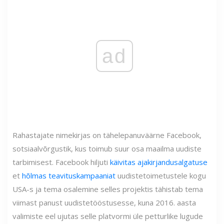
ad
Rahastajate nimekirjas on tähelepanuväärne Facebook,
sotsiaalvõrgustik, kus toimub suur osa maailma uudiste
tarbimisest. Facebook hiljuti
käivitas ajakirjandusalgatuse
et
hõlmas teavituskampaaniat
uudistetoimetustele kogu
USA-s ja tema osalemine selles projektis tähistab tema
viimast panust uudistetööstusesse, kuna 2016. aasta
valimiste eel ujutas selle platvormi üle petturlike lugude