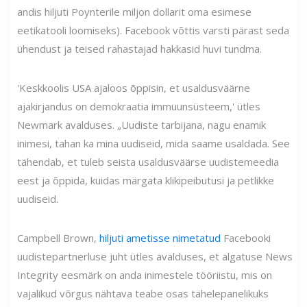
andis hiljuti Poynterile miljon dollarit oma esimese
eetikatooli loomiseks). Facebook võttis varsti pärast seda
ühendust ja teised rahastajad hakkasid huvi tundma.
'Keskkoolis USA ajaloos õppisin, et usaldusväärne
ajakirjandus on demokraatia immuunsüsteem,' ütles
Newmark avalduses. „Uudiste tarbijana, nagu enamik
inimesi, tahan ka mina uudiseid, mida saame usaldada. See
tähendab, et tuleb seista usaldusväärse uudistemeedia
eest ja õppida, kuidas märgata klikipeibutusi ja petlikke
uudiseid.
Campbell Brown,
hiljuti ametisse nimetatud
Facebooki
uudistepartnerluse juht ütles avalduses, et algatuse News
Integrity eesmärk on anda inimestele tööriistu, mis on
vajalikud võrgus nähtava teabe osas tähelepanelikuks