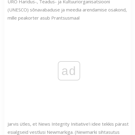
ÜRO Haridus-, Teadus- ja Kultuuriorganisatsiooni
(UNESCO) sõnavabaduse ja meedia arendamise osakond,
mille peakorter asub Prantsusmaal
ad
Jarvis ütles, et News Integrity Initiative'i idee tekkis pärast
esialgseid vestlusi Newmarkiga. (Newmarki sihtasutus