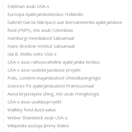
Edelman asub USA-s.
Euroopa Ajakirjanduskeskus Hollandis
Gabriel García Márquezi uue iberoameerika ajakirjanduse
fond (FNPI), mis asub Colombias
Hamburgi meediakool Saksamaal
Hans-Bredow-Institut Saksamaal
Ida B. Wellsi selts USA-s
USA-s asuv rahvusvaheline ajakirjanike keskus
USA-s asuv uudiskirjaoskuse projekt
Polis, Londoni majanduskool Ühendkuningriigis
Sciences Po ajakirjanduskool Prantsusmaal
Aasia kirjastajate ühing, mis asub Hongkongis
USA-s asuv usaldusprojekt
Walkley fond Austraalias
Weber Shandwick asub USA-s.
Wikipedia asutaja Jimmy Wales