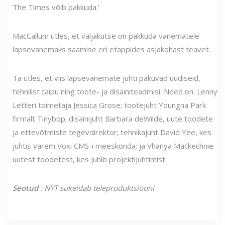
The Times võib pakkuda.'
MacCallum ütles, et väljakutse on pakkuda vanematele
lapsevanemaks saamise eri etappides asjakohast teavet.
Ta ütles, et viis lapsevanemate juhti pakuvad uudiseid,
tehnilist taipu ning toote- ja disainiteadmisi. Need on: Lenny
Letteri toimetaja Jessica Grose; tootejuht Youngna Park
firmalt Tinybop; disainijuht Barbara deWilde, uute toodete
ja ettevõtmiste tegevdirektor; tehnikajuht David Yee, kes
juhtis varem Voxi CMS-i meeskonda; ja Vhanya Mackechnie
uutest toodetest, kes juhib projektijuhtimist.
Seotud
: NYT sukeldab teleproduktsiooni