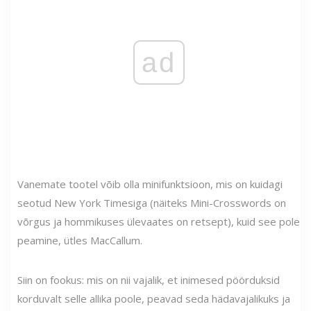
ad
Vanemate tootel võib olla minifunktsioon, mis on kuidagi
seotud New York Timesiga (näiteks Mini-Crosswords on
võrgus ja hommikuses ülevaates on retsept), kuid see pole
peamine, ütles MacCallum.
Siin on fookus: mis on nii vajalik, et inimesed pöörduksid
korduvalt selle allika poole, peavad seda hädavajalikuks ja