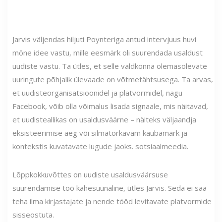
Jarvis väljendas hiljuti Poynteriga antud intervjuus huvi
mõne idee vastu, mille eesmärk oli suurendada usaldust
uudiste vastu. Ta ütles, et selle valdkonna olemasolevate
uuringute põhjalik ülevaade on võtmetähtsusega. Ta arvas,
et uudisteorganisatsioonidel ja platvormidel, nagu
Facebook, võib olla võimalus lisada signaale, mis näitavad,
et uudisteallikas on usaldusväärne – näiteks väljaandja
eksisteerimise aeg või silmatorkavam kaubamärk ja
kontekstis kuvatavate lugude jaoks. sotsiaalmeedia.
Lõppkokkuvõttes on uudiste usaldusväärsuse
suurendamise töö kahesuunaline, ütles Jarvis. Seda ei saa
teha ilma kirjastajate ja nende tööd levitavate platvormide
sisseostuta.