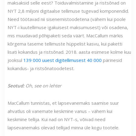
maksaksid selle eest? Toiduvalmistamine ja ristsõnad on
NYT 2,8 miljoni digitaalse tellimuse tugevad komponendid.
Need töötavad nii sisenemistoodetena (vähem kui poole
NYT-i kuutellimuse igakuisest maksumusest) või osadena,
mis muudavad põhipaketi seda väärt. MacCallum märkis
kõrgema taseme tellimuste hüppelist kasvu, kui paketti
lisati kokandus ja ristsõnad. 2018. aasta esimese kolme kuu
jooksul
139 000 uuest digitellimusest 40 000
pärinesid
kokandus- ja ristsõnatoodetest.
Seotud:
Oh, see on lehter
MacCallum tunnistas, et lapsevanemaks saamise suur
ahvatlus oli vanemate keskmine vanus – vähem kui
keskmine tellija. Kui nad on NYT-s, võivad need
lapsevanemaks olevad tellijad minna üle kogu tootele.