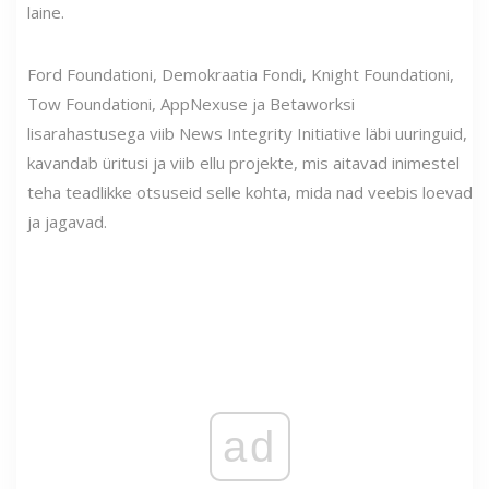
laine.
Ford Foundationi, Demokraatia Fondi, Knight Foundationi,
Tow Foundationi, AppNexuse ja Betaworksi
lisarahastusega viib News Integrity Initiative läbi uuringuid,
kavandab üritusi ja viib ellu projekte, mis aitavad inimestel
teha teadlikke otsuseid selle kohta, mida nad veebis loevad
ja jagavad.
ad