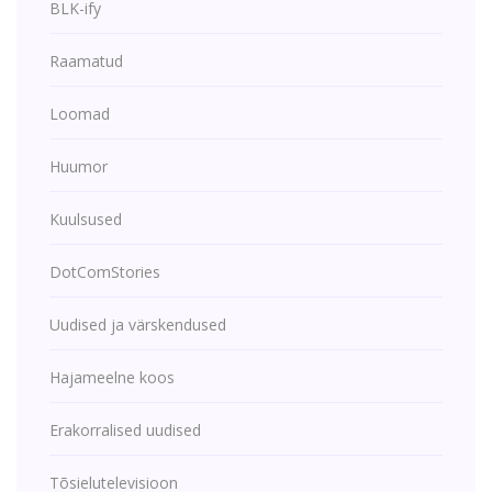
BLK-ify
Raamatud
Loomad
Huumor
Kuulsused
DotComStories
Uudised ja värskendused
Hajameelne koos
Erakorralised uudised
Tõsielutelevisioon