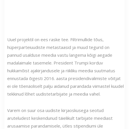
Uuel projektil on ees raske tee. Filtrimullide tõus,
hüperparteiuudiste metastaasid ja muud tegurid on
pannud usalduse meedia vastu langema kõigi aegade
madalaimale tasemele. President Trumpi korduv
hukkamõist ajakirjandusele ja riikliku meedia suutmatus
ennustada õigesti 2016. aasta presidendivalimiste võitjat
ei ole tõenäoliselt palju aidanud parandada viimastel kuudel
tekkinud lõhet uudistetarbijate ja meedia vahel.
Varem on suur osa uudiste kirjaoskusega seotud
aruteludest keskendunud täielikult tarbijate meediast
arusaamise parandamisele, ütles stipendiumi üle