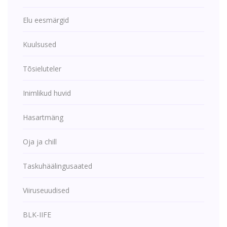
Elu eesmärgid
Kuulsused
Tõsieluteler
Inimlikud huvid
Hasartmäng
Oja ja chill
Taskuhäälingusaated
Viiruseuudised
BLK-IIFE