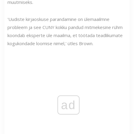
muutmiseks.
'Uudiste kirjaoskuse parandamine on ülemaailmne
probleem ja see CUNY kokku pandud mitmekesine rühm
koondab eksperte üle maailma, et töötada teadlikumate
kogukondade loomise nimel,' ütles Brown.
ad