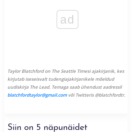
ad
Taylor Blatchford on The Seattle Timesi ajakirjanik, kes
kirjutab iseseisvalt tudengiajakirjanikele mõeldud
uudiskirja The Lead. Temaga saab ühendust aadressil
blatchfordtaylor@gmail.com
või Twitteris @blatchfordtr.
Siin on 5 näpunäidet