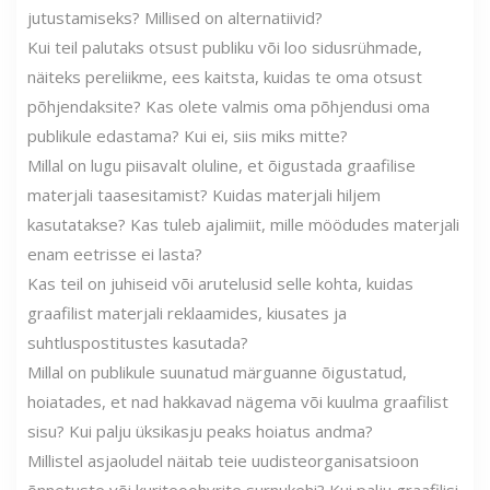
jutustamiseks? Millised on alternatiivid?
Kui teil palutaks otsust publiku või loo sidusrühmade,
näiteks pereliikme, ees kaitsta, kuidas te oma otsust
põhjendaksite? Kas olete valmis oma põhjendusi oma
publikule edastama? Kui ei, siis miks mitte?
Millal on lugu piisavalt oluline, et õigustada graafilise
materjali taasesitamist? Kuidas materjali hiljem
kasutatakse? Kas tuleb ajalimiit, mille möödudes materjali
enam eetrisse ei lasta?
Kas teil on juhiseid või arutelusid selle kohta, kuidas
graafilist materjali reklaamides, kiusates ja
suhtluspostitustes kasutada?
Millal on publikule suunatud märguanne õigustatud,
hoiatades, et nad hakkavad nägema või kuulma graafilist
sisu? Kui palju üksikasju peaks hoiatus andma?
Millistel asjaoludel näitab teie uudisteorganisatsioon