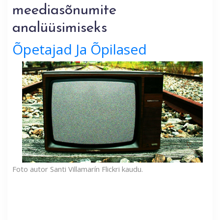
meediasõnumite
analüüsimiseks
Õpetajad Ja Õpilased
Foto autor Santi Villamarín Flickri kaudu.