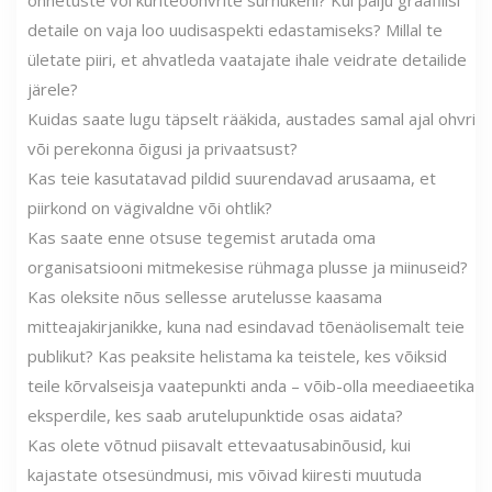
õnnetuste või kuriteoohvrite surnukehi? Kui palju graafilisi
detaile on vaja loo uudisaspekti edastamiseks? Millal te
ületate piiri, et ahvatleda vaatajate ihale veidrate detailide
järele?
Kuidas saate lugu täpselt rääkida, austades samal ajal ohvri
või perekonna õigusi ja privaatsust?
Kas teie kasutatavad pildid suurendavad arusaama, et
piirkond on vägivaldne või ohtlik?
Kas saate enne otsuse tegemist arutada oma
organisatsiooni mitmekesise rühmaga plusse ja miinuseid?
Kas oleksite nõus sellesse arutelusse kaasama
mitteajakirjanikke, kuna nad esindavad tõenäolisemalt teie
publikut? Kas peaksite helistama ka teistele, kes võiksid
teile kõrvalseisja vaatepunkti anda – võib-olla meediaeetika
eksperdile, kes saab arutelupunktide osas aidata?
Kas olete võtnud piisavalt ettevaatusabinõusid, kui
kajastate otsesündmusi, mis võivad kiiresti muutuda