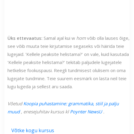
Üks ettevaatus:
Samal ajal kui w
hom
võib olla lauses õige,
see võib muuta teie kirjutamise segaseks või häirida teie
lugejaid. 'Kellele peaksite helistama?' on vale, kuid kasutada
'Kellele peaksite helistama?' tekitab paljudele lugejatele
hetkelise fookuspausi. Reegli tundmisest olulisem on oma
lugejate tundmine. Teie suurem eesmärk on lasta neil teie
lugu lugeda ja sellest aru saada.
Võetud
Koopia puhastamine: grammatika, stiil ja palju
muud
, enesejuhitav kursus kl
Poynter NewsU
.
Võtke kogu kursus