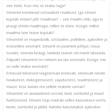
see teeb. Küsi: mis on teabe taga?
Sõnumid esindavad sotsiaalset reaalsust. Iga sõnum
kujutab endast pilti 'maailmast' – see maailm võib, aga ei
pruugi ühtida maailmaga, milles te elate. Küsige: millist
maailma teie teave kujutab?
Sõnumitel on majanduslik, sotsiaalne, poliitiline, ajalooline ja
esteetiline eesmärk. Sõnumil on peamine põhjus: müüa
toodet, veenda kedagi, hankida teavet või meelt lahutada.
Paljudel sõnumitel on rohkem kui üks eesmärk. Küsige: mis
on selle teabe eesmärk?
Erinevad inimesed reageerivad erinevalt, olenevalt nende
hoiakutest, elukogemusest, vajadustest, teadmistest ja
muust. Küsi: kuidas ma sellele teabele vastan?
Sõnumitel on ainulaadsed vormid, keel, sümbolid ja muud
funktsioonid. Sõnumi tüüp määrab selles kasutatava vormi,
keele, sümbolid ja pildid. Näiteks kasutatakse ajaloolise