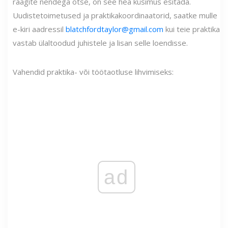
räägite nendega otse, on see hea küsimus esitada.
Uudistetoimetused ja praktikakoordinaatorid, saatke mulle
e-kiri aadressil
blatchfordtaylor@gmail.com
kui teie praktika
vastab ülaltoodud juhistele ja lisan selle loendisse.
Vahendid praktika- või töötaotluse lihvimiseks:
ad