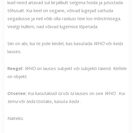
kuid need aitavad sul kirjalikult selgena hoida ja jutustada
tõhusalt. Kui keel on segane, võivad lugejad sattuda
segadusse ja neil võib olla raskusi teie loo mõistmisega.
Veelgi hullem, nad võivad lugemise lõpetada.
Siin on abi, kui te pole kindel, kas kasutada
WHO
või
keda
lauses.
Reegel:
WHO
on lauses subjekt või subjekti täiend.
Kellele
on objekt.
Otsetee:
Kui kasutaksid
ta
või
ta
lauses on see
WHO
. Kui
tema
või
teda
töötaks, kasuta
keda
.
Näiteks: