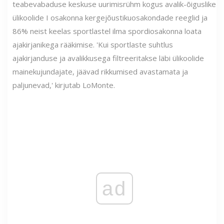
teabevabaduse keskuse uurimisrühm kogus avalik-õiguslike
ülikoolide I osakonna kergejõustikuosakondade reeglid ja
86% neist keelas sportlastel ilma spordiosakonna loata
ajakirjanikega rääkimise. 'Kui sportlaste suhtlus
ajakirjanduse ja avalikkusega filtreeritakse läbi ülikoolide
mainekujundajate, jäävad rikkumised avastamata ja
paljunevad,' kirjutab LoMonte.
ad