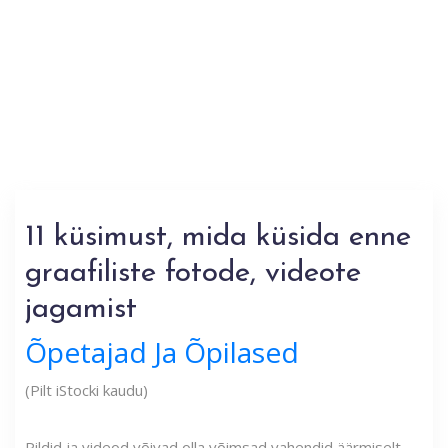
11 küsimust, mida küsida enne
graafiliste fotode, videote
jagamist
Õpetajad Ja Õpilased
(Pilt iStocki kaudu)
Pildid ja videod võivad olla võimsad vahendid äärmiselt