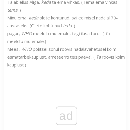
Ta abiellus Aliga,
keda
ta ema vihkas. (Tema ema vihkas
tema
.)
Minu ema,
keda
olete kohtunud, sai eelmisel nädalal 70-
aastaseks. (Olete kohtunud
teda
.)
pagar,
WHO
meeldib mu emale, tegi ilusa tordi. (
Ta
meeldib mu emale.)
Mees,
WHO
politsei sõnul röövis nädalavahetusel kolm
esmatarbekauplust, arreteeriti teisipäeval. (
Ta
röövis kolm
kauplust.)
ad