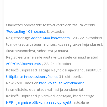
Charlotte'i podcastide festival korraldab tasuta veebis
'Podcasting 101' seanss
8. oktoober
Registreeruge
Adobe MAX konverents
, 20.–22. oktoobrini
toimuv tasuta virtuaalne üritus, kus räägitakse kujundusest,
illustratsioonidest, videotest ja muust.
Registreerumine selle aasta virtuaalsele on nüüd avatud
ACP/CMA konverents
, 22.-24. oktoober.
Kolledži üliõpilased, astuge Reynoldsi ajakirjandusinstituuti
Üliõpilaste innovatsioonivõistlus
31. oktoobriks.
New York Times on
kahe võistluse korraldamine
teismelistele, et arutada valimisi ja pandeemiat.
Kolledži üliõpilased ja värsked lõpetajad, kandideerige
NPR-i järgmise põlvkonna raadioprojekt
, nädalane