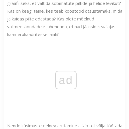
graafiliseks, et vältida sobimatute piltide ja helide levikut?
Kas on keegi teine, kes teeb koostööd otsustamaks, mida
ja kuidas pilte edastada? Kas olete mõelnud
välimeeskondadele juhendada, et nad jääksid reaalajas
kaamerakaadritesse laiali?
ad
Nende küsimuste eelnev arutamine aitab teil välja töötada