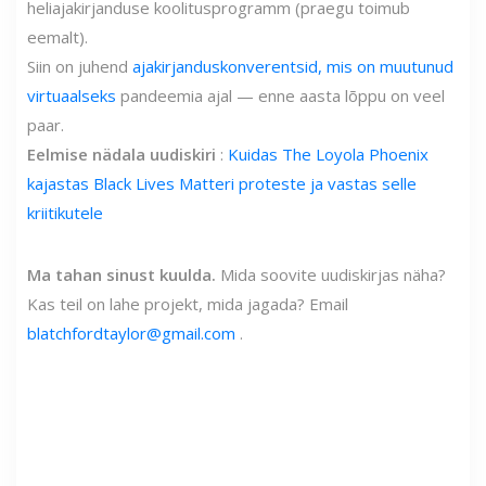
heliajakirjanduse koolitusprogramm (praegu toimub
eemalt).
Siin on juhend
ajakirjanduskonverentsid, mis on muutunud
virtuaalseks
pandeemia ajal — enne aasta lõppu on veel
paar.
Eelmise nädala uudiskiri
:
Kuidas The Loyola Phoenix
kajastas Black Lives Matteri proteste ja vastas selle
kriitikutele
Ma tahan sinust kuulda.
Mida soovite uudiskirjas näha?
Kas teil on lahe projekt, mida jagada? E
mail
blatchfordtaylor@gmail.com
.