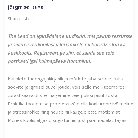
järgmisel suvel
Shutterstock
The Lead on iganädalane uudiskiri, mis pakub ressursse
ja sidemeid üliõpilasajakirjanikele nii kolledžis kui ka
keskkoolis. Registreeruge siin, et saada see teie
postkasti igal kolmapäeva hommikul.
Kui olete tudengajakirjanik ja mõtlete juba sellele, kuhu
soovite järgmisel suvel jõuda, võis selle meili teemareal
„praktikaavalduste” nägemine teie pulssi pisut tõsta.
Praktika taotlemise protsess võib olla konkurentsivõimeline
ja stressirohke ning nõuab nii kaugele ette mõtlemist.
Mõnes koolis algasid sügistunnid just paar nädalat tagasi!