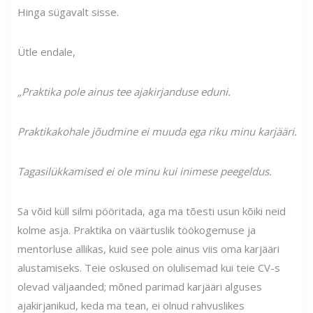
Hinga sügavalt sisse.
Ütle endale,
„Praktika pole ainus tee ajakirjanduse eduni.
Praktikakohale jõudmine ei muuda ega riku minu karjääri.
Tagasilükkamised ei ole minu kui inimese peegeldus.
Sa võid küll silmi pööritada, aga ma tõesti usun kõiki neid
kolme asja. Praktika on väärtuslik töökogemuse ja
mentorluse allikas, kuid see pole ainus viis oma karjääri
alustamiseks. Teie oskused on olulisemad kui teie CV-s
olevad väljaanded; mõned parimad karjääri alguses
ajakirjanikud, keda ma tean, ei olnud rahvuslikes