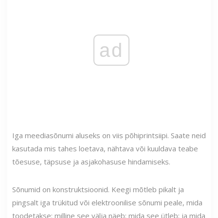
ad
Iga meediasõnumi aluseks on viis põhiprintsiipi. Saate neid
kasutada mis tahes loetava, nähtava või kuuldava teabe
tõesuse, täpsuse ja asjakohasuse hindamiseks.
Sõnumid on konstruktsioonid. Keegi mõtleb pikalt ja
pingsalt iga trükitud või elektroonilise sõnumi peale, mida
toodetakse: milline see välja näeb; mida see ütleb; ja mida