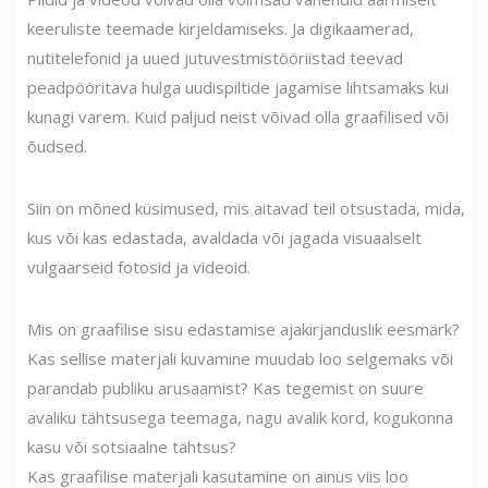
keeruliste teemade kirjeldamiseks. Ja digikaamerad,
nutitelefonid ja uued jutuvestmistööriistad teevad
peadpööritava hulga uudispiltide jagamise lihtsamaks kui
kunagi varem. Kuid paljud neist võivad olla graafilised või
õudsed.
Siin on mõned küsimused, mis aitavad teil otsustada, mida,
kus või kas edastada, avaldada või jagada visuaalselt
vulgaarseid fotosid ja videoid.
Mis on graafilise sisu edastamise ajakirjanduslik eesmärk?
Kas sellise materjali kuvamine muudab loo selgemaks või
parandab publiku arusaamist? Kas tegemist on suure
avaliku tähtsusega teemaga, nagu avalik kord, kogukonna
kasu või sotsiaalne tähtsus?
Kas graafilise materjali kasutamine on ainus viis loo