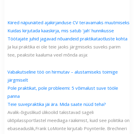
Kiired näpunäited ajakirjanduse CV teravamaks muutmiseks
Kuidas kirjutada kaaskirja, mis satub 'jah' hunnikusse
Töötajate juhid jagavad nõuandeid praktikataotluste kohta
Ja kui praktika ei ole teie jaoks järgmiseks suveks parim
tee, peaksite kaaluma veel mõnda asja:
Vabakutseline töö on hirmutav – alustamiseks toimige
järgmiselt
Pole praktikat, pole probleemi: 5 võimalust suve tööle
panna
Teie suvepraktika jäi ära. Mida saate nüüd teha?
Avalik-õiguslikud ülikoolid takistavad sageli
üliõpilassportlastel meediaga rääkimist, kuid see poliitika on
ebaseaduslik,
Frank LoMonte kirjutab Poynterile
. Brechneri