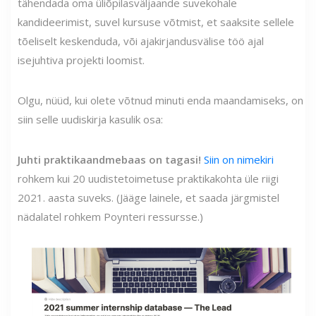
tähendada oma üliõpilasväljaande suvekohale
kandideerimist, suvel kursuse võtmist, et saaksite sellele
tõeliselt keskenduda, või ajakirjandusvälise töö ajal
isejuhtiva projekti loomist.
Olgu, nüüd, kui olete võtnud minuti enda maandamiseks, on
siin selle uudiskirja kasulik osa:
Juhti praktikaandmebaas on tagasi!
Siin on nimekiri
rohkem kui 20 uudistetoimetuse praktikakohta üle riigi
2021. aasta suveks. (Jääge lainele, et saada järgmistel
nädalatel rohkem Poynteri ressursse.)