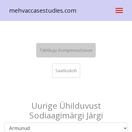
mehvaccasestudies.com
Tähtkuju Kompensatsioon
Saatluskoh
Uurige Ühilduvust
Sodiaagimärgi Järgi