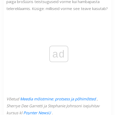
paiga brošüüris teistsuguseid vorme kui hambapasta
telereklaamis. Küsige: milliseid vorme see teave kasutab?
ad
Võetud
Meedia mõistmine: protsess ja põhimõtted
,
Sherrye Dee Garretti ja Stephanie Johnsoni isejuhitav
kursus kl
Poynter NewsU
.