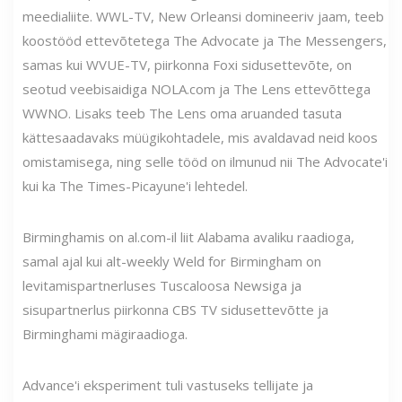
meedialiite. WWL-TV, New Orleansi domineeriv jaam, teeb
koostööd ettevõtetega The Advocate ja The Messengers,
samas kui WVUE-TV, piirkonna Foxi sidusettevõte, on
seotud veebisaidiga NOLA.com ja The Lens ettevõttega
WWNO. Lisaks teeb The Lens oma aruanded tasuta
kättesaadavaks müügikohtadele, mis avaldavad neid koos
omistamisega, ning selle tööd on ilmunud nii The Advocate'i
kui ka The Times-Picayune'i lehtedel.
Birminghamis on al.com-il liit Alabama avaliku raadioga,
samal ajal kui alt-weekly Weld for Birmingham on
levitamispartnerluses Tuscaloosa Newsiga ja
sisupartnerlus piirkonna CBS TV sidusettevõtte ja
Birminghami mägiraadioga.
Advance'i eksperiment tuli vastuseks tellijate ja