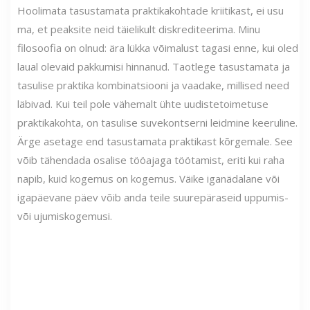
Hoolimata tasustamata praktikakohtade kriitikast, ei usu
ma, et peaksite neid täielikult diskrediteerima. Minu
filosoofia on olnud: ära lükka võimalust tagasi enne, kui oled
laual olevaid pakkumisi hinnanud. Taotlege tasustamata ja
tasulise praktika kombinatsiooni ja vaadake, millised need
läbivad. Kui teil pole vähemalt ühte uudistetoimetuse
praktikakohta, on tasulise suvekontserni leidmine keeruline.
Ärge asetage end tasustamata praktikast kõrgemale. See
võib tähendada osalise tööajaga töötamist, eriti kui raha
napib, kuid kogemus on kogemus. Väike iganädalane või
igapäevane päev võib anda teile suurepäraseid uppumis-
või ujumiskogemusi.