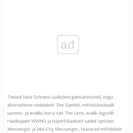
ad
Teised New Orleansi uudisteorganisatsioonid, nagu
alternatiivne nädalaleht The Gambit, mittetulunduslik
uurimis- ja avaliku korra sait The Lens, avalik-õiguslik
raadiojaam WWNO ja hüperlokaalsed saidid Uptown
Messenger ja Mid-City Messenger, teatavad mõõdukalt