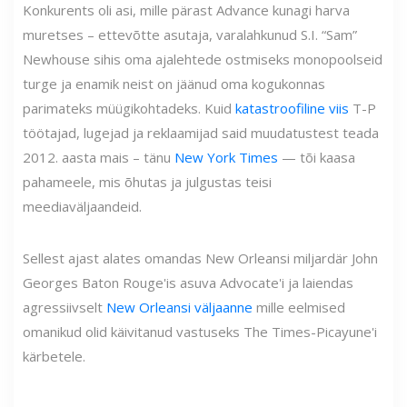
Konkurents oli asi, mille pärast Advance kunagi harva
muretses – ettevõtte asutaja, varalahkunud S.I. “Sam”
Newhouse sihis oma ajalehtede ostmiseks monopoolseid
turge ja enamik neist on jäänud oma kogukonnas
parimateks müügikohtadeks. Kuid
katastroofiline viis
T-P
töötajad, lugejad ja reklaamijad said muudatustest teada
2012. aasta mais – tänu
New York Times
— tõi kaasa
pahameele, mis õhutas ja julgustas teisi
meediaväljaandeid.
Sellest ajast alates omandas New Orleansi miljardär John
Georges Baton Rouge'is asuva Advocate'i ja laiendas
agressiivselt
New Orleansi väljaanne
mille eelmised
omanikud olid käivitanud vastuseks The Times-Picayune'i
kärbetele.