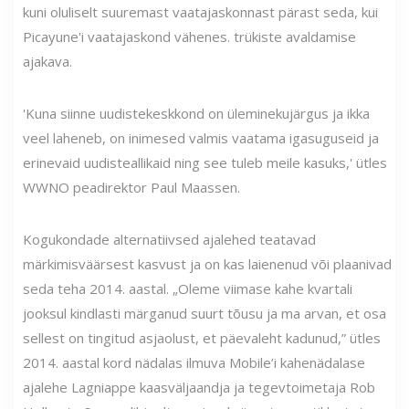
kuni oluliselt suuremast vaatajaskonnast pärast seda, kui
Picayune'i vaatajaskond vähenes. trükiste avaldamise
ajakava.
'Kuna siinne uudistekeskkond on üleminekujärgus ja ikka
veel laheneb, on inimesed valmis vaatama igasuguseid ja
erinevaid uudisteallikaid ning see tuleb meile kasuks,' ütles
WWNO peadirektor Paul Maassen.
Kogukondade alternatiivsed ajalehed teatavad
märkimisväärsest kasvust ja on kas laienenud või plaanivad
seda teha 2014. aastal. „Oleme viimase kahe kvartali
jooksul kindlasti märganud suurt tõusu ja ma arvan, et osa
sellest on tingitud asjaolust, et päevaleht kadunud,” ütles
2014. aastal kord nädalas ilmuva Mobile’i kahenädalase
ajalehe Lagniappe kaasväljaandja ja tegevtoimetaja Rob