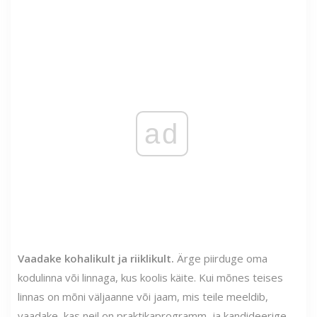
ad
Vaadake kohalikult ja riiklikult.
Ärge piirduge oma
kodulinna või linnaga, kus koolis käite. Kui mõnes teises
linnas on mõni väljaanne või jaam, mis teile meeldib,
vaadake, kas neil on praktikaprogramm, ja kandideerige