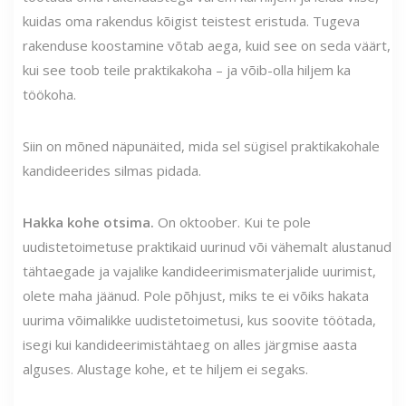
kuidas oma rakendus kõigist teistest eristuda. Tugeva
rakenduse koostamine võtab aega, kuid see on seda väärt,
kui see toob teile praktikakoha – ja võib-olla hiljem ka
töökoha.
Siin on mõned näpunäited, mida sel sügisel praktikakohale
kandideerides silmas pidada.
Hakka kohe otsima.
On oktoober. Kui te pole
uudistetoimetuse praktikaid uurinud või vähemalt alustanud
tähtaegade ja vajalike kandideerimismaterjalide uurimist,
olete maha jäänud. Pole põhjust, miks te ei võiks hakata
uurima võimalikke uudistetoimetusi, kus soovite töötada,
isegi kui kandideerimistähtaeg on alles järgmise aasta
alguses. Alustage kohe, et te hiljem ei segaks.