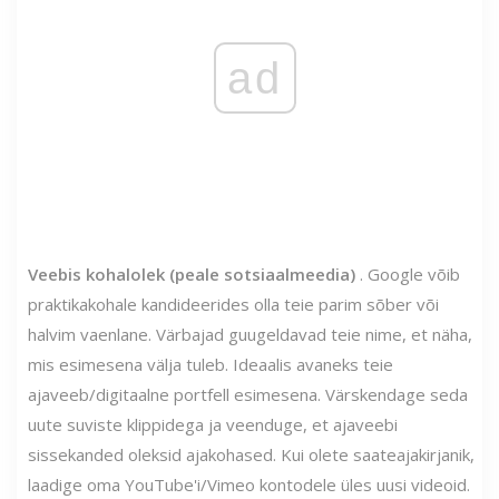
ad
Veebis kohalolek (peale sotsiaalmeedia)
. Google võib
praktikakohale kandideerides olla teie parim sõber või
halvim vaenlane. Värbajad guugeldavad teie nime, et näha,
mis esimesena välja tuleb. Ideaalis avaneks teie
ajaveeb/digitaalne portfell esimesena. Värskendage seda
uute suviste klippidega ja veenduge, et ajaveebi
sissekanded oleksid ajakohased. Kui olete saateajakirjanik,
laadige oma YouTube'i/Vimeo kontodele üles uusi videoid.