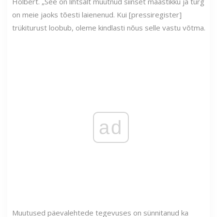
Holbert. „See on lihtsalt muutnud siinset maastikku ja turg
on meie jaoks tõesti laienenud. Kui [pressiregister]
trükiturust loobub, oleme kindlasti nõus selle vastu võtma.
ad
Muutused päevalehtede tegevuses on sünnitanud ka