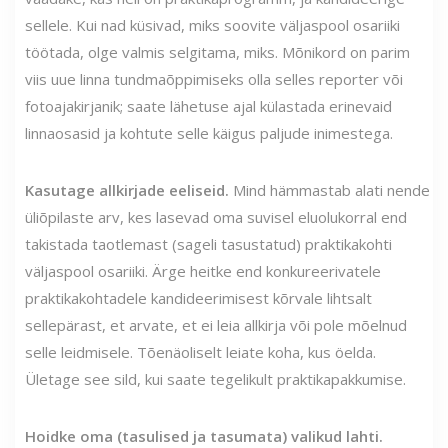
sellele. Kui nad küsivad, miks soovite väljaspool osariiki
töötada, olge valmis selgitama, miks. Mõnikord on parim
viis uue linna tundmaõppimiseks olla selles reporter või
fotoajakirjanik; saate lähetuse ajal külastada erinevaid
linnaosasid ja kohtute selle käigus paljude inimestega.
Kasutage allkirjade eeliseid.
Mind hämmastab alati nende
üliõpilaste arv, kes lasevad oma suvisel eluolukorral end
takistada taotlemast (sageli tasustatud) praktikakohti
väljaspool osariiki. Ärge heitke end konkureerivatele
praktikakohtadele kandideerimisest kõrvale lihtsalt
sellepärast, et arvate, et ei leia allkirja või pole mõelnud
selle leidmisele. Tõenäoliselt leiate koha, kus öelda.
Ületage see sild, kui saate tegelikult praktikapakkumise.
Hoidke oma (tasulised ja tasumata) valikud lahti.