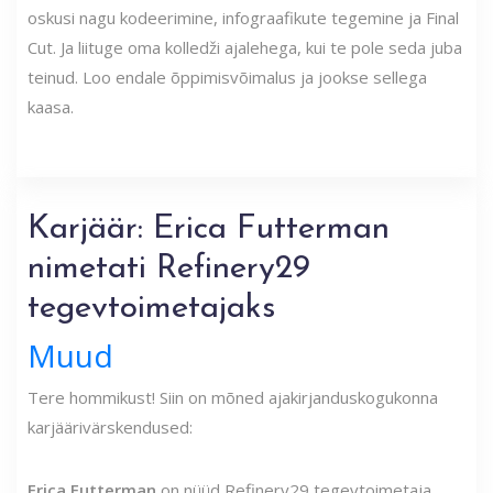
oskusi nagu kodeerimine, infograafikute tegemine ja Final
Cut. Ja liituge oma kolledži ajalehega, kui te pole seda juba
teinud. Loo endale õppimisvõimalus ja jookse sellega
kaasa.
Karjäär: Erica Futterman
nimetati Refinery29
tegevtoimetajaks
Muud
Tere hommikust! Siin on mõned ajakirjanduskogukonna
karjäärivärskendused:
Erica Futterman
on nüüd Refinery29 tegevtoimetaja.