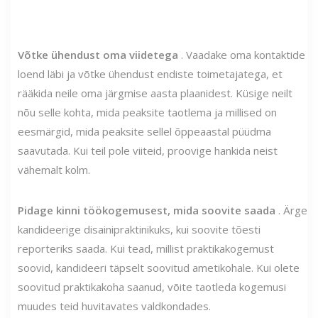
Võtke ühendust oma viidetega
. Vaadake oma kontaktide
loend läbi ja võtke ühendust endiste toimetajatega, et
rääkida neile oma järgmise aasta plaanidest. Küsige neilt
nõu selle kohta, mida peaksite taotlema ja millised on
eesmärgid, mida peaksite sellel õppeaastal püüdma
saavutada. Kui teil pole viiteid, proovige hankida neist
vähemalt kolm.
Pidage kinni töökogemusest, mida soovite saada
. Ärge
kandideerige disainipraktinikuks, kui soovite tõesti
reporteriks saada. Kui tead, millist praktikakogemust
soovid, kandideeri täpselt soovitud ametikohale. Kui olete
soovitud praktikakoha saanud, võite taotleda kogemusi
muudes teid huvitavates valdkondades.