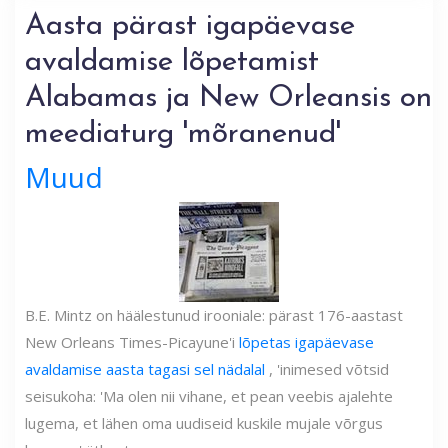
Aasta pärast igapäevase
avaldamise lõpetamist
Alabamas ja New Orleansis on
meediaturg 'mõranenud'
Muud
B.E. Mintz on häälestunud irooniale: pärast 176-aastast
New Orleans Times-Picayune'i
lõpetas igapäevase
avaldamise aasta tagasi sel nädalal
, 'inimesed võtsid
seisukoha: 'Ma olen nii vihane, et pean veebis ajalehte
lugema, et lähen oma uudiseid kuskile mujale võrgus