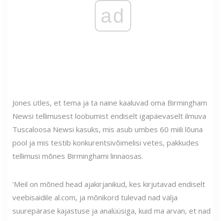
ad
Jones ütles, et tema ja ta naine kaaluvad oma Birmingham
Newsi tellimusest loobumist endiselt igapäevaselt ilmuva
Tuscaloosa Newsi kasuks, mis asub umbes 60 miili lõuna
pool ja mis testib konkurentsivõimelisi vetes, pakkudes
tellimusi mõnes Birminghami linnaosas.
'Meil on mõned head ajakirjanikud, kes kirjutavad endiselt
veebisaidile al.com, ja mõnikord tulevad nad välja
suurepärase kajastuse ja analüüsiga, kuid ma arvan, et nad