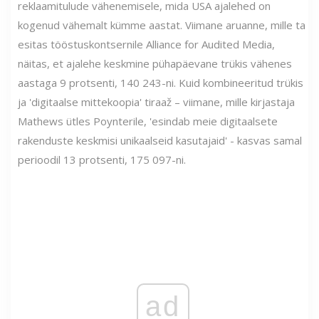
reklaamitulude vähenemisele, mida USA ajalehed on
kogenud vähemalt kümme aastat. Viimane aruanne, mille ta
esitas tööstuskontsernile Alliance for Audited Media,
näitas, et ajalehe keskmine pühapäevane trükis vähenes
aastaga 9 protsenti, 140 243-ni. Kuid kombineeritud trükis
ja 'digitaalse mittekoopia' tiraaž – viimane, mille kirjastaja
Mathews ütles Poynterile, 'esindab meie digitaalsete
rakenduste keskmisi unikaalseid kasutajaid' - kasvas samal
perioodil 13 protsenti, 175 097-ni.
ad