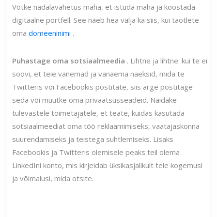
Võtke nädalavahetus maha, et istuda maha ja koostada
digitaalne portfell. See näeb hea välja ka siis, kui taotlete
oma
domeeninimi
.
Puhastage oma sotsiaalmeedia
. Lihtne ja lihtne: kui te ei
soovi, et teie vanemad ja vanaema näeksid, mida te
Twitteris või Facebookis postitate, siis ärge postitage
seda või muutke oma privaatsusseadeid. Näidake
tulevastele toimetajatele, et teate, kuidas kasutada
sotsiaalmeediat oma töö reklaamimiseks, vaatajaskonna
suurendamiseks ja teistega suhtlemiseks. Lisaks
Facebookis ja Twitteris olemisele peaks teil olema
LinkedIni konto, mis kirjeldab üksikasjalikult teie kogemusi
ja võimalusi, mida otsite.