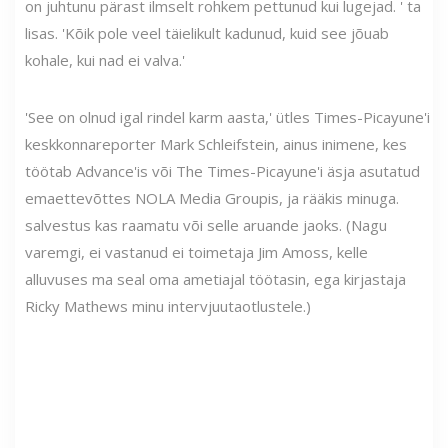
on juhtunu pärast ilmselt rohkem pettunud kui lugejad. ' ta
lisas. 'Kõik pole veel täielikult kadunud, kuid see jõuab
kohale, kui nad ei valva.'
'See on olnud igal rindel karm aasta,' ütles Times-Picayune'i
keskkonnareporter Mark Schleifstein, ainus inimene, kes
töötab Advance'is või The Times-Picayune'i äsja asutatud
emaettevõttes NOLA Media Groupis, ja rääkis minuga.
salvestus kas raamatu või selle aruande jaoks. (Nagu
varemgi, ei vastanud ei toimetaja Jim Amoss, kelle
alluvuses ma seal oma ametiajal töötasin, ega kirjastaja
Ricky Mathews minu intervjuutaotlustele.)