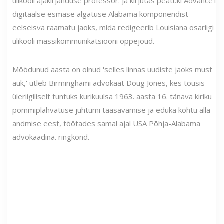
ülikooli ajakirjanduse professor. ja kirjutas peatüki Advance'i
digitaalse esmase algatuse Alabama komponendist
eelseisva raamatu jaoks, mida redigeerib Louisiana osariigi
ülikooli massikommunikatsiooni õppejõud.
Möödunud aasta on olnud 'selles linnas uudiste jaoks must
auk,' ütleb Birminghami advokaat Doug Jones, kes tõusis
üleriigiliselt tuntuks kurikuulsa 1963. aasta 16. tänava kiriku
pommiplahvatuse juhtumi taasavamise ja eduka kohtu alla
andmise eest, töötades samal ajal USA Põhja-Alabama
advokaadina. ringkond.