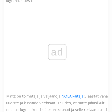
lugema,' ütles ta.
ad
Mintz on toimetaja ja väljaandja
NOLA kaitsja
3 aastat vana
uudiste ja kunstide veebisait. Ta ütles, et mitte juhuslikult
on saidi lugejaskond kahekordistunud ja selle reklaamitulud