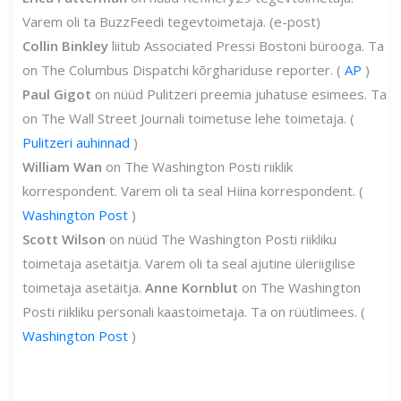
Varem oli ta BuzzFeedi tegevtoimetaja. (e-post)
Collin Binkley
liitub Associated Pressi Bostoni bürooga. Ta
on The Columbus Dispatchi kõrghariduse reporter. (
AP
)
Paul Gigot
on nüüd Pulitzeri preemia juhatuse esimees. Ta
on The Wall Street Journali toimetuse lehe toimetaja. (
Pulitzeri auhinnad
)
William Wan
on The Washington Posti riiklik
korrespondent. Varem oli ta seal Hiina korrespondent. (
Washington Post
)
Scott Wilson
on nüüd The Washington Posti riikliku
toimetaja asetäitja. Varem oli ta seal ajutine üleriigilise
toimetaja asetäitja.
Anne Kornblut
on The Washington
Posti riikliku personali kaastoimetaja. Ta on rüütlimees. (
Washington Post
)