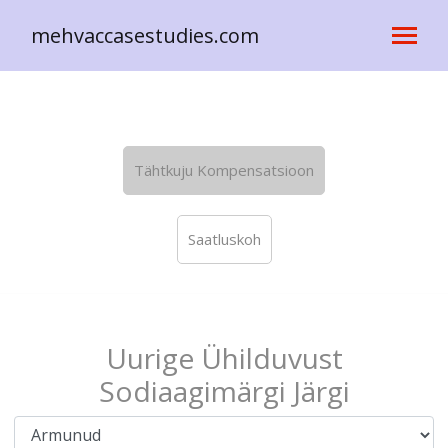
mehvaccasestudies.com
Tähtkuju Kompensatsioon
Saatluskoh
Uurige Ühilduvust
Sodiaagimärgi Järgi