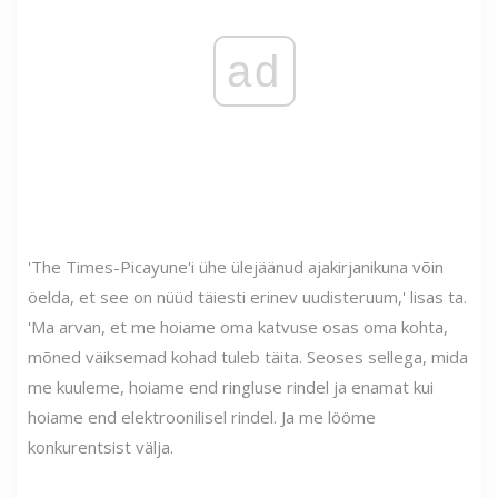
ad
'The Times-Picayune'i ühe ülejäänud ajakirjanikuna võin
öelda, et see on nüüd täiesti erinev uudisteruum,' lisas ta.
'Ma arvan, et me hoiame oma katvuse osas oma kohta,
mõned väiksemad kohad tuleb täita. Seoses sellega, mida
me kuuleme, hoiame end ringluse rindel ja enamat kui
hoiame end elektroonilisel rindel. Ja me lööme
konkurentsist välja.