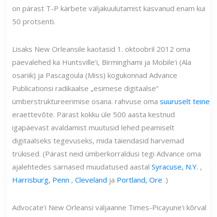
on pärast T-P kärbete väljakuulutamist kasvanud enam kui
50 protsenti.
Lisaks New Orleansile kaotasid 1. oktoobril 2012 oma
päevalehed ka Huntsville'i, Birminghami ja Mobile'i (Ala
osariik) ja Pascagoula (Miss) kogukonnad Advance
Publicationsi radikaalse „esimese digitaalse”
ümberstruktureerimise osana. rahvuse oma
suuruselt teine
eraettevõte. Pärast kokku üle 500 aasta kestnud
igapäevast avaldamist muutusid lehed peamiselt
digitaalseks tegevuseks, mida täiendasid harvemad
trükised. (Pärast neid ümberkorraldusi tegi Advance oma
ajalehtedes sarnased muudatused aastal
Syracuse, N.Y.
,
Harrisburg, Penn
,
Cleveland
ja
Portland, Ore
.)
Advocate'i New Orleansi väljaanne Times-Picayune'i kõrval