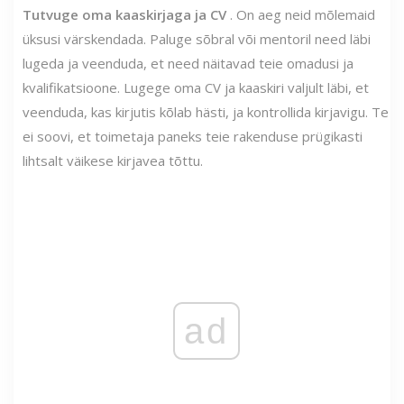
Tutvuge oma kaaskirjaga ja CV
. On aeg neid mõlemaid
üksusi värskendada. Paluge sõbral või mentoril need läbi
lugeda ja veenduda, et need näitavad teie omadusi ja
kvalifikatsioone. Lugege oma CV ja kaaskiri valjult läbi, et
veenduda, kas kirjutis kõlab hästi, ja kontrollida kirjavigu. Te
ei soovi, et toimetaja paneks teie rakenduse prügikasti
lihtsalt väikese kirjavea tõttu.
ad