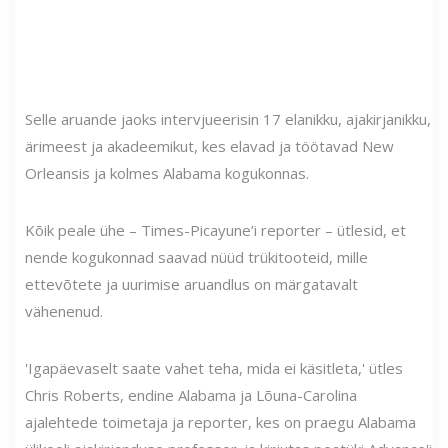
Selle aruande jaoks intervjueerisin 17 elanikku, ajakirjanikku,
ärimeest ja akadeemikut, kes elavad ja töötavad New
Orleansis ja kolmes Alabama kogukonnas.
Kõik peale ühe – Times-Picayune’i reporter – ütlesid, et
nende kogukonnad saavad nüüd trükitooteid, mille
ettevõtete ja uurimise aruandlus on märgatavalt
vähenenud.
'Igapäevaselt saate vahet teha, mida ei käsitleta,' ütles
Chris Roberts, endine Alabama ja Lõuna-Carolina
ajalehtede toimetaja ja reporter, kes on praegu Alabama