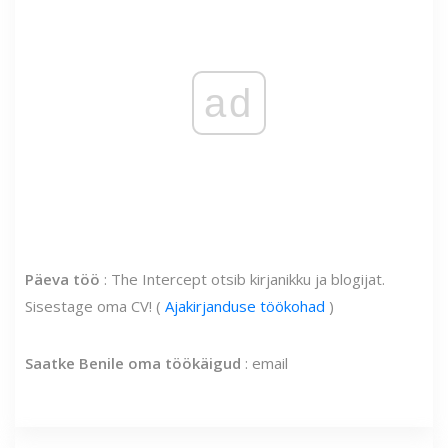
ad
Päeva töö
: The Intercept otsib kirjanikku ja blogijat.
Sisestage oma CV! (
Ajakirjanduse töökohad
)
Saatke Benile oma töökäigud
: email