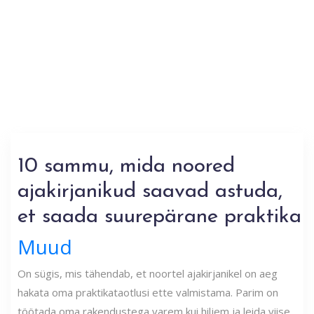
10 sammu, mida noored
ajakirjanikud saavad astuda,
et saada suurepärane praktika
Muud
On sügis, mis tähendab, et noortel ajakirjanikel on aeg
hakata oma praktikataotlusi ette valmistama. Parim on
töötada oma rakendustega varem kui hiljem ja leida viise,