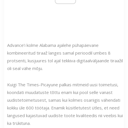
Advance’i kolme Alabama ajalehe pühapäevane
kombineeritud tiraaž langes samal perioodil umbes 8
protsenti, kusjuures tol ajal tekkiva digitaalväljaande tiraažil
oli seal vähe mõju.
Kuigi The Times-Picayune palkas mitmeid uusi toimetusi,
koondati muudatuste tõttu enam kui pool selle vanast
uudistetoimetusest, samas kui kolmes osariigis vähendati
kokku üle 600 töötaja. Enamik küsitletutest ütles, et need
langused kajastuvad uudiste toote kvaliteedis nii veebis kui
ka trükituna.