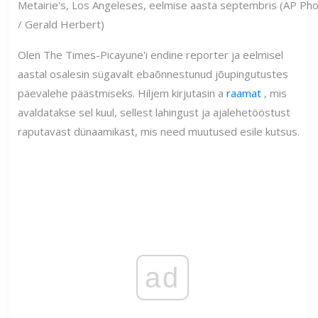
Metairie's, Los Angeleses, eelmise aasta septembris (AP Ph
/ Gerald Herbert)
Olen The Times-Picayune'i endine reporter ja eelmisel
aastal osalesin sügavalt ebaõnnestunud jõupingutustes
päevalehe päästmiseks. Hiljem kirjutasin a
raamat
, mis
avaldatakse sel kuul, sellest lahingust ja ajalehetööstust
raputavast dünaamikast, mis need muutused esile kutsus.
ad