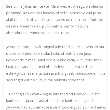
See on naljakas asi, teate. Ma arvan, et praegu on olemas
põlvkond, kes on üles kasvanud sellel Ameerika elul ja on
alati tundnud, et vestlustooni jaoks on ruumi, isegi kui see
oli selle Ameerika elu puhul selline performatiivne,
abstraktne versioon vestlusest. toon.
Ja see on ootus avalik-õiguslikule raadiole. Ma arvan, et kui
ma seda Ameerika elu alustasin, oli eetris see juba
inspireeris inimesi, kuid see ei olnud rada, kuhu teid sisse
lasti. Ja nii arvan, et mul oli nendest asjadest selline
ettekujutus, et ma tahtsin avalik-õiguslik raadiosaade, mida
seal tegelikult polnud, ja ma püüdsin seda teha.
…Peaaegu kõik avalik-õiguslikud raadiod tulevad uudiste
kontekstist ja eriti raskete uudiste kontekstist. Ja nii
jätkavad nad suuremat osa oma toodangust läbi hard news