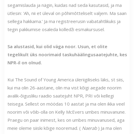
segamislauda ja nägin, kuidas nad seda kasutasid, ja ma
ütlesin: 'Ah, nii et üleval on põhimõtteliselt valjem. Ma saan
sellega hakkama.’ Ja ma registreerusin vabatahtlikuks ja
tegin pakkumise osaleda kolledži esmakursusel.
Sa alustasid, kui olid väga noor. Usun, et olite
tegelikult üks noorimaid taskuhäälingusaatejuhte, kes
NPR-il on olnud.
Kui The Sound of Young America üleriigiliseks läks, st siis,
kui ma olin 26-aastane, olin ma vist kõigi aegade noorim
avalik-õigusliku raadio saatejuht NPR, PRI või kellegi
teisega. Sellest on möödas 10 aastat ja ma olen ikka veel
noorim või võib-olla on Kelly McEvers umbes minuvanune.
Praegu on paar inimest, kes on umbes minuvanused, aga
meie oleme siiski kõige nooremad. (
Naerab
) Ja ma olen