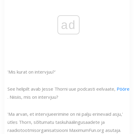
ad
'Mis kurat on intervjuu?'
See helipilt avab Jesse Thorni uue podcasti eelvaate,
Pööre
. Niisiis, mis on intervjuu?
'Ma arvan, et intervjueerimine on nii palju erinevaid asju,'
ütles Thorn, sõltumatu taskuhäälingusaadete ja
raadiotootmisorganisatsiooni MaximumFun.org asutaja.