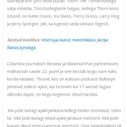
suurepärase: just seda püüab Thorn The Turnaroundiga
välja mõelda. Tööstushiiglaste hulgas, kellega Thorn koos
istusid, on Katie Couric, Ira Glass, Terry Gross, Larry King
ja Jerry Springer. Jah, sa lugesid seda viimast õigesti.
Seotud koolitus:
Intervjuu kunst: meistriklass Jacqui
Banaszynskiga
Columbia Journalism Review ja MaximumFun partnerluses
esilinastub saade 22. juunil ja see kestab kogu suve kaks
korda nädalas. Thornil, kes on kultuuri-podcasti Bullseye
juhtinud sellest ajast, kui ta enam kui 17 aastat tagasi
ülikoolis õppis, on kogu kogemus olnud haridus.
'Ma pole kunagi ajakirjanikuna kellegi heaks töötanud,' ütles
ta. 'Mul pole kunagi olnud ajakirjanduse mentorit. Mul pole
kunagi olnud intervjueerivat mentorit. (See taskuhääling) oli