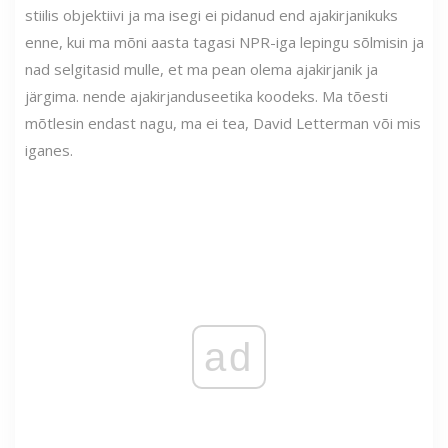
stiilis objektiivi ja ma isegi ei pidanud end ajakirjanikuks
enne, kui ma mõni aasta tagasi NPR-iga lepingu sõlmisin ja
nad selgitasid mulle, et ma pean olema ajakirjanik ja
järgima. nende ajakirjanduseetika koodeks. Ma tõesti
mõtlesin endast nagu, ma ei tea, David Letterman või mis
iganes.
ad