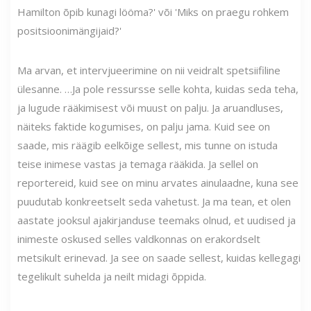
Hamilton õpib kunagi lööma?' või 'Miks on praegu rohkem
positsioonimängijaid?'
Ma arvan, et intervjueerimine on nii veidralt spetsiifiline
ülesanne. …Ja pole ressursse selle kohta, kuidas seda teha,
ja lugude rääkimisest või muust on palju. Ja aruandluses,
näiteks faktide kogumises, on palju jama. Kuid see on
saade, mis räägib eelkõige sellest, mis tunne on istuda
teise inimese vastas ja temaga rääkida. Ja sellel on
reportereid, kuid see on minu arvates ainulaadne, kuna see
puudutab konkreetselt seda vahetust. Ja ma tean, et olen
aastate jooksul ajakirjanduse teemaks olnud, et uudised ja
inimeste oskused selles valdkonnas on erakordselt
metsikult erinevad. Ja see on saade sellest, kuidas kellegagi
tegelikult suhelda ja neilt midagi õppida.