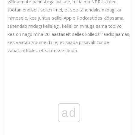
väiksemate panustega kui see, mida ma NPR-is teen,
töötan endiselt selle nimel, et see tähendaks midagi ka
inimesele, kes juhtus sellel Apple Podcastides klõpsama.
tähendab midagi kellelegi, kellel on minuga sama töö või
kes on nagu mina 20-aastaselt selles kolledži raadiojaamas,
kes vaatab albumeid üle, et saada piisavalt tunde
vabatahtlikuks, et saatesse jõuda.
ad