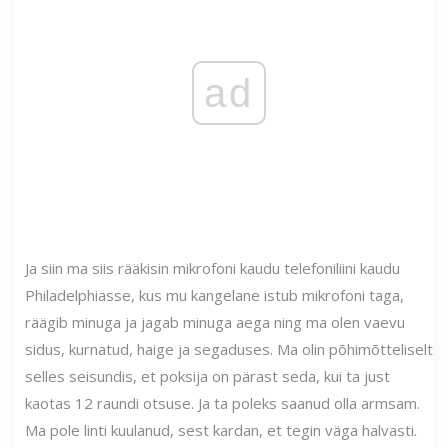
ad
Ja siin ma siis rääkisin mikrofoni kaudu telefoniliini kaudu
Philadelphiasse, kus mu kangelane istub mikrofoni taga,
räägib minuga ja jagab minuga aega ning ma olen vaevu
sidus, kurnatud, haige ja segaduses. Ma olin põhimõtteliselt
selles seisundis, et poksija on pärast seda, kui ta just
kaotas 12 raundi otsuse. Ja ta poleks saanud olla armsam.
Ma pole linti kuulanud, sest kardan, et tegin väga halvasti.