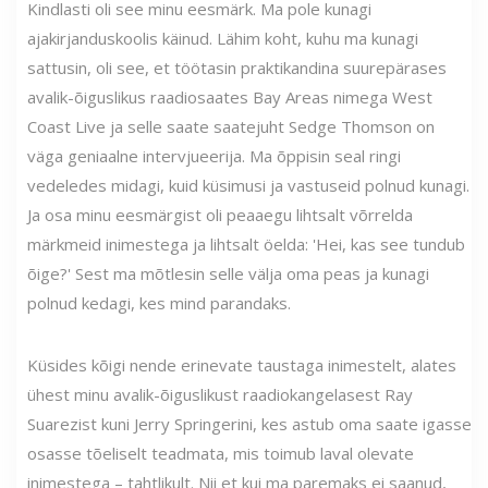
Kindlasti oli see minu eesmärk. Ma pole kunagi
ajakirjanduskoolis käinud. Lähim koht, kuhu ma kunagi
sattusin, oli see, et töötasin praktikandina suurepärases
avalik-õiguslikus raadiosaates Bay Areas nimega West
Coast Live ja selle saate saatejuht Sedge Thomson on
väga geniaalne intervjueerija. Ma õppisin seal ringi
vedeledes midagi, kuid küsimusi ja vastuseid polnud kunagi.
Ja osa minu eesmärgist oli peaaegu lihtsalt võrrelda
märkmeid inimestega ja lihtsalt öelda: 'Hei, kas see tundub
õige?' Sest ma mõtlesin selle välja oma peas ja kunagi
polnud kedagi, kes mind parandaks.
Küsides kõigi nende erinevate taustaga inimestelt, alates
ühest minu avalik-õiguslikust raadiokangelasest Ray
Suarezist kuni Jerry Springerini, kes astub oma saate igasse
osasse tõeliselt teadmata, mis toimub laval olevate
inimestega – tahtlikult. Nii et kui ma paremaks ei saanud,