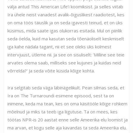
välja antud This American Life’i koomiksist. Ja selles viitab
Ira ühele neist vanadest avalik-õiguslikest raadiotest, kes
on oma töös täiuslik ja on seda igavesti teinud, et on üks
küsimus, mida saate igas olukorras esitada. Mul on piinlik
seda öelda, kuid ma kasutan seda tõenäoliselt keskmiselt
iga kahe nädala tagant, nii et see oleks üks kolmest
intervjuust, ütleme nii. Ja see on sisuliselt: 'Milline see teie
arvates olema saab, milliseks see kujunes ja kuidas neid
võrrelda?' Ja seda võite küsida kõige kohta.
Ira selgitab seda väga läbinägelikult. Pean silmas seda, et
Ira on The Turnaroundi esimene episood, sest ta on
inimene, keda ma tean, kes on oma käsitööle kõige rohkem
mõelnud ja miks ta teeb iga liigutuse. Ta on mees, kes
töötas NPR-is 20 aastat enne selle Ameerika elu loomist ja
ma arvan, et kogu selle aja kavandas ta seda Ameerika elu.