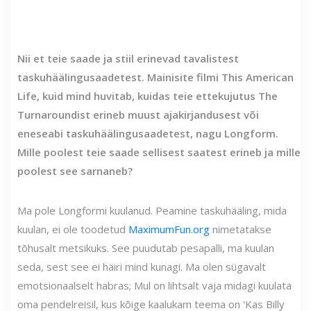
Nii et teie saade ja stiil erinevad tavalistest
taskuhäälingusaadetest. Mainisite filmi This American
Life, kuid mind huvitab, kuidas teie ettekujutus The
Turnaroundist erineb muust ajakirjandusest või
eneseabi taskuhäälingusaadetest, nagu Longform.
Mille poolest teie saade sellisest saatest erineb ja mille
poolest see sarnaneb?
Ma pole Longformi kuulanud. Peamine taskuhääling, mida
kuulan, ei ole toodetud
MaximumFun.org
nimetatakse
tõhusalt metsikuks. See puudutab pesapalli, ma kuulan
seda, sest see ei häiri mind kunagi. Ma olen sügavalt
emotsionaalselt habras; Mul on lihtsalt vaja midagi kuulata
oma pendelreisil, kus kõige kaalukam teema on 'Kas Billy