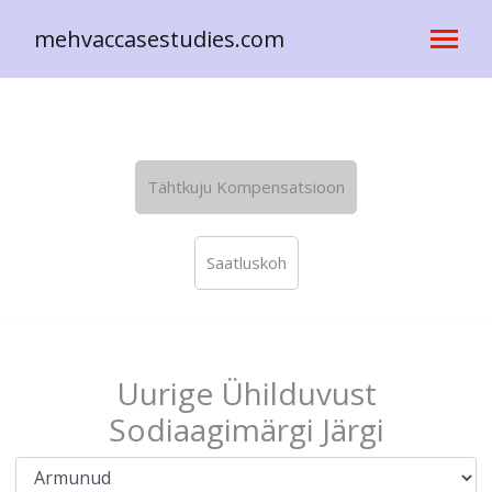
mehvaccasestudies.com
Tähtkuju Kompensatsioon
Saatluskoh
Uurige Ühilduvust
Sodiaagimärgi Järgi