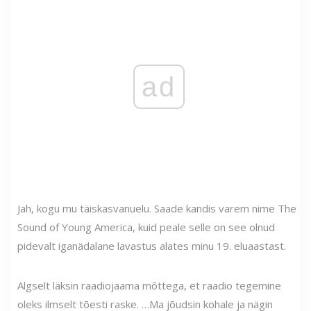
ad
Jah, kogu mu täiskasvanuelu. Saade kandis varem nime The
Sound of Young America, kuid peale selle on see olnud
pidevalt iganädalane lavastus alates minu 19. eluaastast.
Algselt läksin raadiojaama mõttega, et raadio tegemine
oleks ilmselt tõesti raske. …Ma jõudsin kohale ja nägin