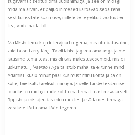
sügavamalt seotud oma uudishimuga. Ja see on midagi,
mida ma arvan, et paljud inimesed kardavad seda teha,
sest kui esitate küsimuse, millele te tegelikult vastust ei
tea, võite näida loll.
Ma läksin tema koju intervjuud tegema, mis oli ebatavaline,
kuid ta on Larry King. Ta oli lahke jagama oma aega ja me
istusime tema toas, mis oli täis mälestusesemeid, mis oli
uskumatu. (
Naerab
) Aga ta istub maha, ta ei tunne mind
Adamist, küsib minult paar küsimust minu kohta ja ta on
kohe, täielikult, täielikult minuga. Ja selle tunde tekitamise
püüdlus on midagi, mille kohta ma temalt märkimisväärselt
õppisin ja mis ajendas minu meeles ja südames temaga
vestluse tõttu oma tööd tegema.