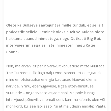
Olete ka Bullseye saatejuht ja mulle tundub, et sellelt
podcastilt sellele üleminek oleks huvitav. Kuidas olete
hakkama saanud inimestega, nagu Outkasti Big Boi,
intervjueerimisega selliste inimesteni nagu Katie
Couric?
Noh, ma arvan, et panin varakult kohustuse mitte kulutada
The Turnaroundile liiga palju emotsionaalset energiat. Sest
minu emotsionaalse energia kulutused kipuvad olema
närvide, hirmu, ebamugavuse, liigse ettevalmistuse,
süütunde – negatiivsete asjade näol. Ma pole kunagi
intervjuust põnevil, vähemalt seni, kuni ma kabiinis olen või
mõnikord, kui see läbi saab. Nii et ma ütlesin endale: 'Vaata,