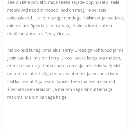
see on lahe projekt, mida teete asjade õppimiseks, teile
meeldivad need inimesed, nad on mingil moel teie
eakaaslased … nii et nautige nendega rääkimist ja vaadake,
mida saate õppida. Ja ma arvan, et ainus kord, kui ma
ebaõnnestusin, oli Terry Gross.
Ma polnud kunagi oma elus Terry Grossiga kohtunud ja ma
juhin saadet, mis on Terry Grossi saate kopp. Ma mõtlen,
et minu saates ja tema saates on asju, mis erinevad; Mul
on tema saatest väga erinev vaatenurk ja mul on erinev
stiil kui temal. Aga teate, lõpuks teen ma tema saatest
alternatiivse versiooni. Ja ma olin väga hirmul temaga
rääkima. Ma olin ka väga haige.