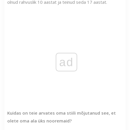
olnud rahvuslik 10 aastat ja teinud seda 17 aastat.
ad
Kuidas on teie arvates oma stiili mõjutanud see, et
olete oma ala üks nooremaid?