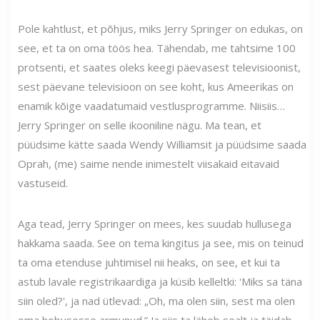
Pole kahtlust, et põhjus, miks Jerry Springer on edukas, on
see, et ta on oma töös hea. Tähendab, me tahtsime 100
protsenti, et saates oleks keegi päevasest televisioonist,
sest päevane televisioon on see koht, kus Ameerikas on
enamik kõige vaadatumaid vestlusprogramme. Niisiis…
Jerry Springer on selle ikooniline nägu. Ma tean, et
püüdsime kätte saada Wendy Williamsit ja püüdsime saada
Oprah, (me) saime nende inimestelt viisakaid eitavaid
vastuseid.
Aga tead, Jerry Springer on mees, kes suudab hullusega
hakkama saada. See on tema kingitus ja see, mis on teinud
ta oma etenduse juhtimisel nii heaks, on see, et kui ta
astub lavale registrikaardiga ja küsib kelleltki: 'Miks sa täna
siin oled?', ja nad ütlevad: „Oh, ma olen siin, sest ma olen