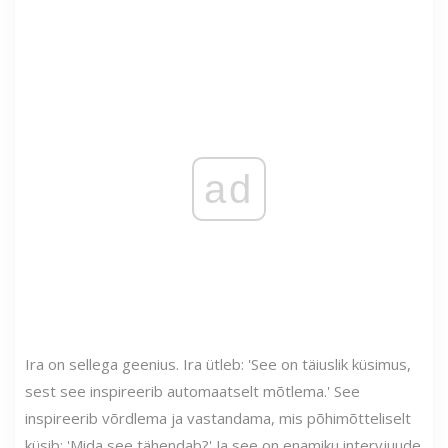
ad
Ira on sellega geenius. Ira ütleb: 'See on täiuslik küsimus,
sest see inspireerib automaatselt mõtlema.' See
inspireerib võrdlema ja vastandama, mis põhimõtteliselt
küsib: 'Mida see tähendab?' Ja see on enamiku intervjuude