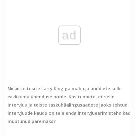
ad
Niisiis, istusite Larry Kingiga maha ja püüdlete selle
isiklikuma ühenduse poole. Kas tunnete, et selle
intervjuu ja teiste taskuhäälingusaadete jaoks tehtud
intervjuude kaudu on teie enda intervjueerimistehnikad
muutunud paremaks?