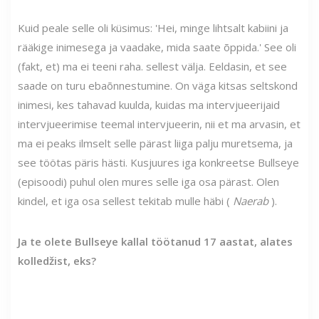
Kuid peale selle oli küsimus: 'Hei, minge lihtsalt kabiini ja
rääkige inimesega ja vaadake, mida saate õppida.' See oli
(fakt, et) ma ei teeni raha. sellest välja. Eeldasin, et see
saade on turu ebaõnnestumine. On väga kitsas seltskond
inimesi, kes tahavad kuulda, kuidas ma intervjueerijaid
intervjueerimise teemal intervjueerin, nii et ma arvasin, et
ma ei peaks ilmselt selle pärast liiga palju muretsema, ja
see töötas päris hästi. Kusjuures iga konkreetse Bullseye
(episoodi) puhul olen mures selle iga osa pärast. Olen
kindel, et iga osa sellest tekitab mulle häbi (
Naerab
).
Ja te olete Bullseye kallal töötanud 17 aastat, alates
kolledžist, eks?