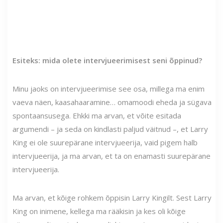
Esiteks: mida olete intervjueerimisest seni õppinud?
Minu jaoks on intervjueerimise see osa, millega ma enim
vaeva näen, kaasahaaramine… omamoodi eheda ja sügava
spontaansusega. Ehkki ma arvan, et võite esitada
argumendi – ja seda on kindlasti paljud väitnud –, et Larry
King ei ole suurepärane intervjueerija, vaid pigem halb
intervjueerija, ja ma arvan, et ta on enamasti suurepärane
intervjueerija.
Ma arvan, et kõige rohkem õppisin Larry Kingilt. Sest Larry
King on inimene, kellega ma rääkisin ja kes oli kõige