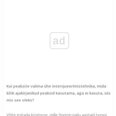
ad
Kui peaksite valima ühe intervjueerimistehnika, mida
kõik ajakirjanikud peaksid kasutama, aga ei kasuta, siis
mis see oleks?
Võite esitada küsimuse, mille õppisin palju aastaid tagasi