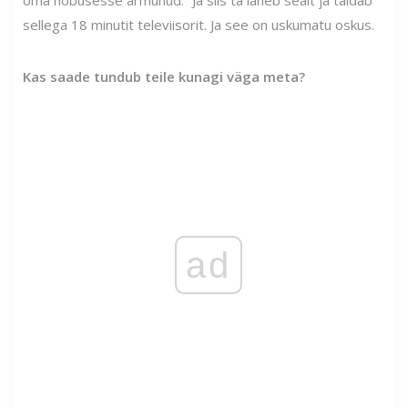
oma hobusesse armunud.” Ja siis ta läheb sealt ja täidab
sellega 18 minutit televiisorit. Ja see on uskumatu oskus.
Kas saade tundub teile kunagi väga meta?
ad