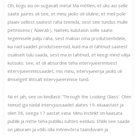
Oh, kogu asi on sügavalt meta! Ma mõtlen, et üks asi selle
saate juures oli see, et minu jaoks oli oluline, et meil pole
plaani sellest saatest raha teenida, sest see tundus mulle
petmisena (
Naerab
). Näiteks kulutasin selle saate
tegemisele palju raha, sest maksin oma produtsentidele,
kui nad saadet produtseerisid, kuid ma ei tahtnud saatest
osaliselt tulu saada, sest ma ei tahtnud, et keegi mind välja
kutsuks. see, et oli absurdne teha intervjueerimisest
intervjueerimissaadet, mis minu, intervjueerija jaoks oli
ilmselgelt lihtsalt intervjueerimise tund.
Nii et jah, see on kindlasti 'Through the Looking Glass'. Olen
teinud iga nädal intervjuusaadet alates 19. eluaastast ja
olen 36, seega 17 aastat vana. Minu instinkt on kaasata
publik ja mitte teha publiku suhtes eeldusi. Ehkki see saade
on jaburam ja võib-olla mõnevõrra taanduvam ja