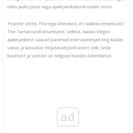
minu jaoks pisut nagu ajakirjanduskooli veider vorm.
Poynter võttis Thorniga ühendust, et rääkida eelseisvast
The Turnaroundi ilmumisest, sellest, kuidas kõigist
ajakirjanikest saavad paremad intervjueerijad ning kuidas
vanus ja kasvatus mõjutavad podcasteri stiili. Seda
küsimust ja vastust on selguse huvides lühendatud.
ad