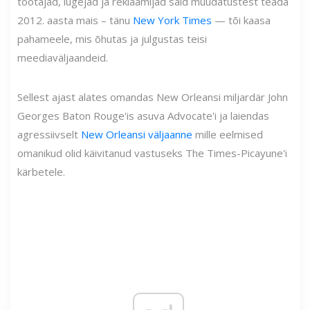
töötajad, lugejad ja reklaamijad said muudatustest teada
2012. aasta mais – tänu
New York Times
— tõi kaasa
pahameele, mis õhutas ja julgustas teisi
meediaväljaandeid.
Sellest ajast alates omandas New Orleansi miljardär John
Georges Baton Rouge'is asuva Advocate'i ja laiendas
agressiivselt
New Orleansi väljaanne
mille eelmised
omanikud olid käivitanud vastuseks The Times-Picayune'i
kärbetele.