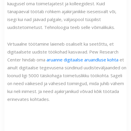
kaugusel oma toimetajatest ja kolleegidest. Kuid
tänapäeval töötab rohkem ajakirjanikke iseseisvalt või,
isegi kui nad jäävad palgale, väljaspool tüüpilist
uudistetoimetust. Tehnoloogia teeb selle võimalikuks.
Virtuaalne töötamine laieneb osaliselt ka seetõttu, et
digitaalsete uudiste töökohad kasvavad. Pew Research
Center hindab oma
aruanne digitaalse aruandluse kohta
et
ainult digitaalse tegevusena sündinud uudisteväljaanded on
loonud ligi 5000 täiskohaga toimetuslikku töökohta. Sageli
on need väikesed ja vähesed toimingud, mida juhib vähem
kui neli inimest. Ja need ajakirjanikud võivad kõik töötada
erinevates kohtades.