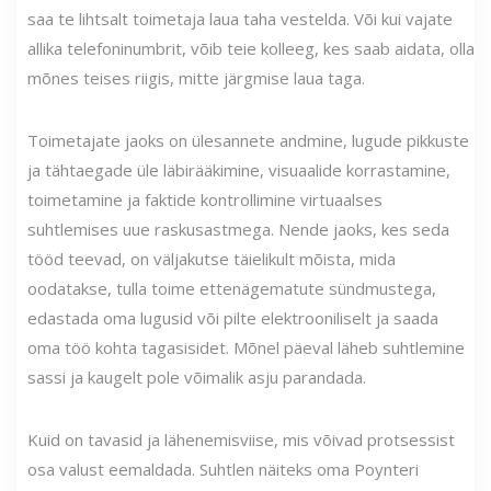
saa te lihtsalt toimetaja laua taha vestelda. Või kui vajate
allika telefoninumbrit, võib teie kolleeg, kes saab aidata, olla
mõnes teises riigis, mitte järgmise laua taga.
Toimetajate jaoks on ülesannete andmine, lugude pikkuste
ja tähtaegade üle läbirääkimine, visuaalide korrastamine,
toimetamine ja faktide kontrollimine virtuaalses
suhtlemises uue raskusastmega. Nende jaoks, kes seda
tööd teevad, on väljakutse täielikult mõista, mida
oodatakse, tulla toime ettenägematute sündmustega,
edastada oma lugusid või pilte elektrooniliselt ja saada
oma töö kohta tagasisidet. Mõnel päeval läheb suhtlemine
sassi ja kaugelt pole võimalik asju parandada.
Kuid on tavasid ja lähenemisviise, mis võivad protsessist
osa valust eemaldada. Suhtlen näiteks oma Poynteri