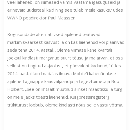
veel laheneb, on inimesed valmis vaatama igasuguseid ja
erinevaid uudisteallikaid ning see tuleb meile kasuks,' ütles
WWNO peadirektor Paul Maassen.
Kogukondade alternatiivsed ajalehed teatavad
märkimisväärsest kasvust ja on kas laienenud või plaanivad
seda teha 2014. aastal. „Oleme viimase kahe kvartali
jooksul kindlasti märganud suurt tõusu ja ma arvan, et osa
sellest on tingitud asjaolust, et päevaleht kadunud,” ütles
2014. aastal kord nädalas ilmuva Mobile’i kahenädalase
ajalehe Lagniappe kaasväljaandja ja tegevtoimetaja Rob
Holbert. „See on lihtsalt muutnud siinset maastikku ja turg
on meie jaoks tõesti laienenud. Kui [pressiregister]
trükiturust loobub, oleme kindlasti nõus selle vastu võtma.