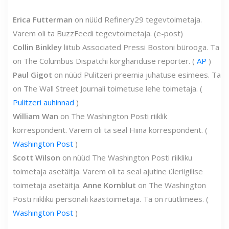
Erica Futterman
on nüüd Refinery29 tegevtoimetaja.
Varem oli ta BuzzFeedi tegevtoimetaja. (e-post)
Collin Binkley
liitub Associated Pressi Bostoni bürooga. Ta
on The Columbus Dispatchi kõrghariduse reporter. (
AP
)
Paul Gigot
on nüüd Pulitzeri preemia juhatuse esimees. Ta
on The Wall Street Journali toimetuse lehe toimetaja. (
Pulitzeri auhinnad
)
William Wan
on The Washington Posti riiklik
korrespondent. Varem oli ta seal Hiina korrespondent. (
Washington Post
)
Scott Wilson
on nüüd The Washington Posti riikliku
toimetaja asetäitja. Varem oli ta seal ajutine üleriigilise
toimetaja asetäitja.
Anne Kornblut
on The Washington
Posti riikliku personali kaastoimetaja. Ta on rüütlimees. (
Washington Post
)