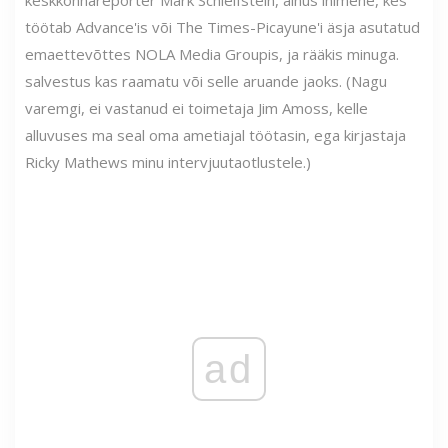
keskkonnareporter Mark Schleifstein, ainus inimene, kes
töötab Advance'is või The Times-Picayune'i äsja asutatud
emaettevõttes NOLA Media Groupis, ja rääkis minuga.
salvestus kas raamatu või selle aruande jaoks. (Nagu
varemgi, ei vastanud ei toimetaja Jim Amoss, kelle
alluvuses ma seal oma ametiajal töötasin, ega kirjastaja
Ricky Mathews minu intervjuutaotlustele.)
ad