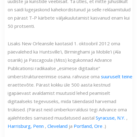
uudiste ja kunstide veebisait. Ta ütles, et mitte juhuslikult
on saidi lugejaskond kahekordistunud ja selle reklaamitulud
on pärast T-P kärbete väljakuulutamist kasvanud enam kui
50 protsenti.
Lisaks New Orleansile kaotasid 1. oktoobril 2012 oma
päevalehed ka Huntsville'i, Birminghami ja Mobile'i (Ala
osariik) ja Pascagoula (Miss) kogukonnad Advance
Publicationsi radikaalse „esimese digitaalse”
ümberstruktureerimise osana. rahvuse oma
suuruselt teine
eraettevõte. Pärast kokku üle 500 aasta kestnud
igapäevast avaldamist muutusid lehed peamiselt
digitaalseks tegevuseks, mida täiendasid harvemad
trükised. (Pärast neid ümberkorraldusi tegi Advance oma
ajalehtedes sarnased muudatused aastal
Syracuse, N.Y.
,
Harrisburg, Penn
,
Cleveland
ja
Portland, Ore
.)