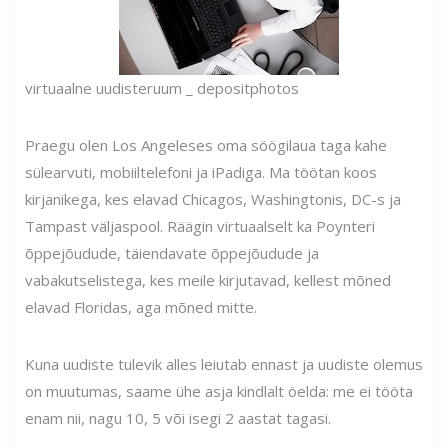
virtuaalne uudisteruum _ depositphotos
Praegu olen Los Angeleses oma söögilaua taga kahe
sülearvuti, mobiiltelefoni ja iPadiga. Ma töötan koos
kirjanikega, kes elavad Chicagos, Washingtonis, DC-s ja
Tampast väljaspool. Räägin virtuaalselt ka Poynteri
õppejõudude, täiendavate õppejõudude ja
vabakutselistega, kes meile kirjutavad, kellest mõned
elavad Floridas, aga mõned mitte.
Kuna uudiste tulevik alles leiutab ennast ja uudiste olemus
on muutumas, saame ühe asja kindlalt öelda: me ei tööta
enam nii, nagu 10, 5 või isegi 2 aastat tagasi.