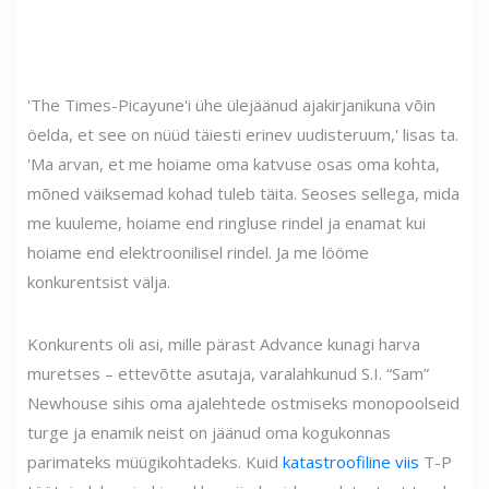
'The Times-Picayune'i ühe ülejäänud ajakirjanikuna võin
öelda, et see on nüüd täiesti erinev uudisteruum,' lisas ta.
'Ma arvan, et me hoiame oma katvuse osas oma kohta,
mõned väiksemad kohad tuleb täita. Seoses sellega, mida
me kuuleme, hoiame end ringluse rindel ja enamat kui
hoiame end elektroonilisel rindel. Ja me lööme
konkurentsist välja.
Konkurents oli asi, mille pärast Advance kunagi harva
muretses – ettevõtte asutaja, varalahkunud S.I. “Sam”
Newhouse sihis oma ajalehtede ostmiseks monopoolseid
turge ja enamik neist on jäänud oma kogukonnas
parimateks müügikohtadeks. Kuid
katastroofiline viis
T-P