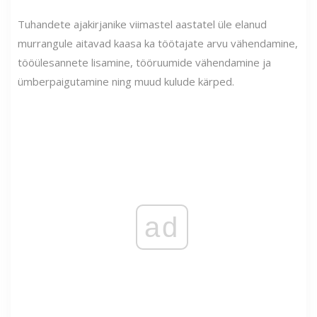
Tuhandete ajakirjanike viimastel aastatel üle elanud
murrangule aitavad kaasa ka töötajate arvu vähendamine,
tööülesannete lisamine, tööruumide vähendamine ja
ümberpaigutamine ning muud kulude kärped.
ad