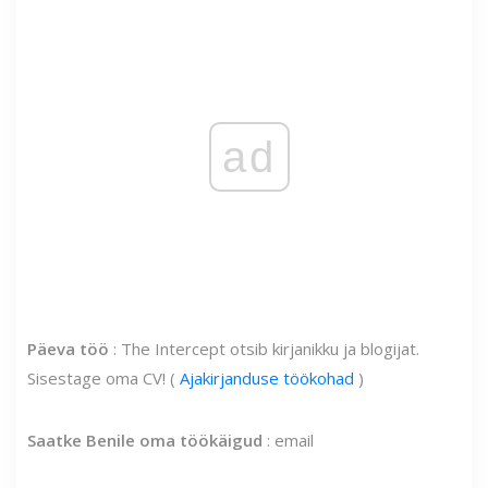
ad
Päeva töö
: The Intercept otsib kirjanikku ja blogijat.
Sisestage oma CV! (
Ajakirjanduse töökohad
)
Saatke Benile oma töökäigud
: email