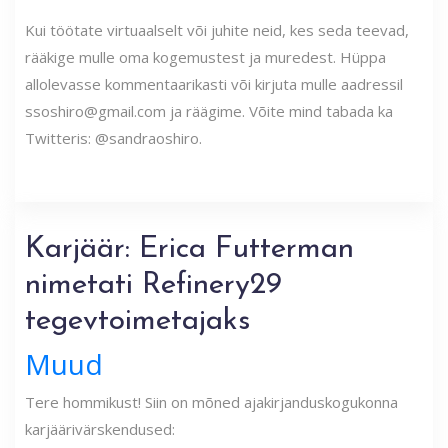
Kui töötate virtuaalselt või juhite neid, kes seda teevad,
rääkige mulle oma kogemustest ja muredest. Hüppa
allolevasse kommentaarikasti või kirjuta mulle aadressil
ssoshiro@gmail.com ja räägime. Võite mind tabada ka
Twitteris: @sandraoshiro.
Karjäär: Erica Futterman
nimetati Refinery29
tegevtoimetajaks
Muud
Tere hommikust! Siin on mõned ajakirjanduskogukonna
karjäärivärskendused: