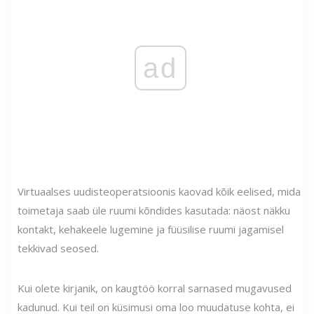
ad
Virtuaalses uudisteoperatsioonis kaovad kõik eelised, mida
toimetaja saab üle ruumi kõndides kasutada: näost näkku
kontakt, kehakeele lugemine ja füüsilise ruumi jagamisel
tekkivad seosed.
Kui olete kirjanik, on kaugtöö korral sarnased mugavused
kadunud. Kui teil on küsimusi oma loo muudatuse kohta, ei