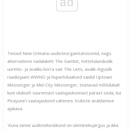
ad
Teised New Orleansi uudisteorganisatsioonid, nagu
alternatiivne nädalaleht The Gambit, mittetulunduslik
uurimis- ja avaliku korra sait The Lens, avalik-õiguslik
raadiojaam WWNO ja hüperlokaalsed saidid Uptown
Messenger ja Mid-City Messenger, teatavad mõõdukalt
kuni oluliselt suuremast vaatajaskonnast pärast seda, kui
Picayune'i vaatajaskond vähenes. trükiste avaldamise
ajakava.
'Kuna siinne uudistekeskkond on üleminekujärgus ja ikka