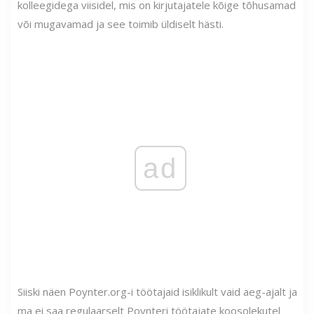
kolleegidega viisidel, mis on kirjutajatele kõige tõhusamad
või mugavamad ja see toimib üldiselt hästi.
ad
Siiski näen Poynter.org-i töötajaid isiklikult vaid aeg-ajalt ja
ma ei saa regulaarselt Poynteri töötajate koosolekutel