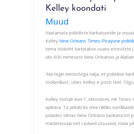
Kelley koondati
Muud
Vaatamata poliitiliste karikatuuride ja vi
Kelley
New Orleans Times-Picayune poliitili
tema töökoht kärbitakse osana ettevõtte ül
üks 600 inimesest New Orleansis ja Alabama
'Ma tegin inimestega nalja, et poliitilise ka
töökindlust,' ütles Kelley e-posti teel. 'Olgu
Kelley töötab kuni 1. oktoobrini, mil Time
ajakava. Ta jätkab ka oma riikliku sündikaad
pidades silmas New Orleansi karikaturisti p
märkimisväärselt raskeid otsuseid, mida j