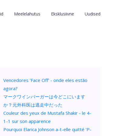
id
Meelelahutus
Eksklusiivne
Uudised
Vencedores 'Face Off' - onde eles estão
agora?
マークワインバーガーは今どこにいます
か？元外科医は逃走中だった
Couleur des yeux de Mustafa Shakir - le 4-
1-1 sur son apparence
Pourquoi Elarica Johnson a-t-elle quitté 'P-