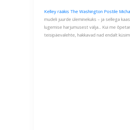
Kelley rääkis The Washington Postile Micha
mudeli juurde üleminekuks – ja sellega kaa
lugemise harjumusest välja... Kui me õpeta
teisipäevalehte, hakkavad nad endalt küsima