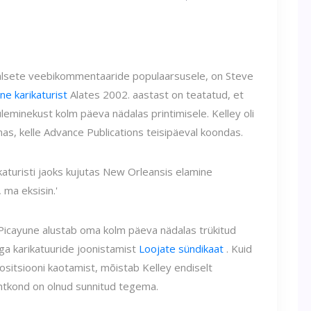
suaalsete veebikommentaaride populaarsusele, on Steve
ne karikaturist
Alates 2002. aastast on teatatud, et
eminekust kolm päeva nädalas printimisele. Kelley oli
s, kelle Advance Publications teisipäeval koondas.
rikaturisti jaoks kujutas New Orleansis elamine
, ma eksisin.'
s-Picayune alustab oma kolm päeva nädalas trükitud
iga karikatuuride joonistamist
Loojate sündikaat
. Kuid
ositsiooni kaotamist, mõistab Kelley endiselt
uhtkond on olnud sunnitud tegema.