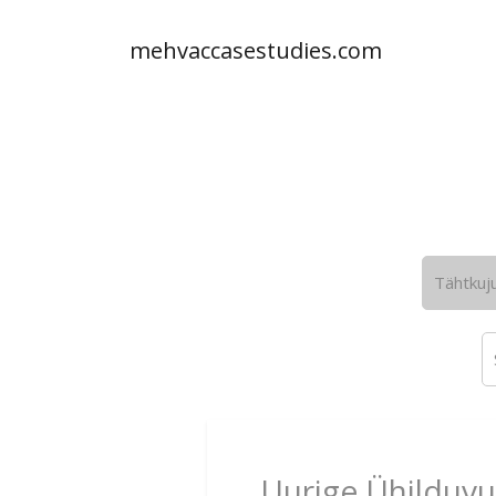
mehvaccasestudies.com
Tähtkuj
Uurige Ühilduvu