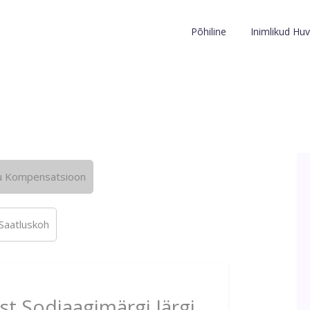
Põhiline
Inimlikud Huv
u Kompensatsioon
Saatluskoh
st Sodiaagimärgi Järgi