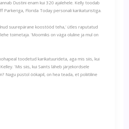
nnab Dustini enam kui 320 ajalehele. Kelly toodab
eff Parkeriga, Florida Today personali karikaturistiga.
olnud suurepärane koostööd teha,' ütles raputatud
lehe toimetaja. 'Moomiks on väga oluline ja mul on
kohapeal toodetud karikatuurideta, aga mis siis, kui
elley. 'Mis siis, kui Saints läheb järjekordsele
an? Nagu püstol öökapil, on hea teada, et poliitiline