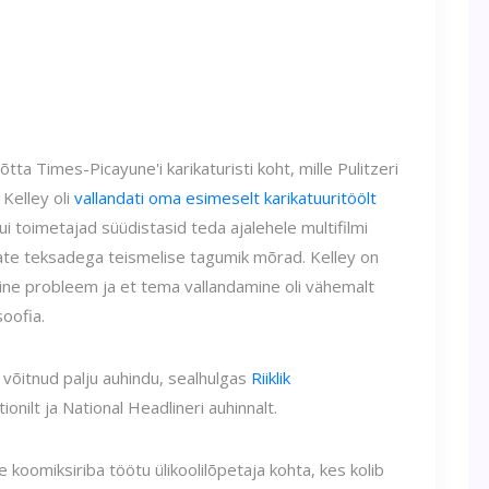
tta Times-Picayune'i karikaturisti koht, mille Pulitzeri
 Kelley oli
vallandati oma esimeselt karikatuuritöölt
ui toimetajad süüdistasid teda ajalehele multifilmi
alate teksadega teismelise tagumik mõrad. Kelley on
line probleem ja et tema vallandamine oli vähemalt
soofia.
l võitnud palju auhindu, sealhulgas
Riiklik
nilt ja National Headlineri auhinnalt.
e koomiksiriba töötu ülikoolilõpetaja kohta, kes kolib