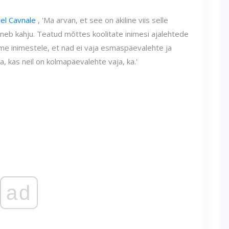
el Cavnale
, 'Ma arvan, et see on äkiline viis selle
sneb kahju. Teatud mõttes koolitate inimesi ajalehtede
me inimestele, et nad ei vaja esmaspäevalehte ja
, kas neil on kolmapäevalehte vaja, ka.'
ad