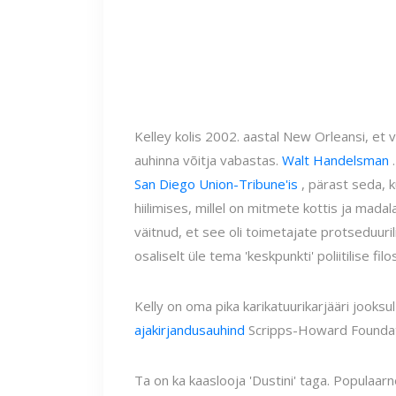
Kelley kolis 2002. aastal New Orleansi, et võ
auhinna võitja vabastas.
Walt Handelsman
.
San Diego Union-Tribune'is
, pärast seda, k
hiilimises, millel on mitmete kottis ja mad
väitnud, et see oli toimetajate protseduuri
osaliselt üle tema 'keskpunkti' poliitilise filo
Kelly on oma pika karikatuurikarjääri jooksu
ajakirjandusauhind
Scripps-Howard Foundatio
Ta on ka kaaslooja 'Dustini' taga. Populaarn