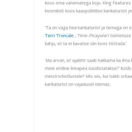
koos oma vanematega koju. King Features a
koomiksit koos kaaspoliitilise karikaturisti J
'Ta on väga hea karikaturist ja temaga on 
Terri Troncale
, Time-Picayune'i toimetuse 
kahju, et ta ei kavatse siin koos töötada.'
'Ma arvan, et ajaleht saab hakkama ka ilma 
meie endine linnapea süüdistatakse?' küsib K
meistrivõistlustele? Mis siis, kui tuleb orka
karikaturist on vajadusel olemas.