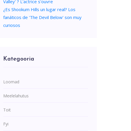
Valley' ? L'actrice s'ouvre
¿Es Shookum Hills un lugar real? Los
fanáticos de 'The Devil Below' son muy
curiosos
Kategooria
Loomad
Meelelahutus
Toit
Fyi