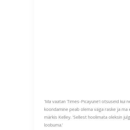
'Ma vaatan Times-Picayune'i otsuseid kui ne
koondamine peab olema väga raske ja ma ei 
märkis Kelley. 'Sellest hoolimata oleksin jul
loobuma.'