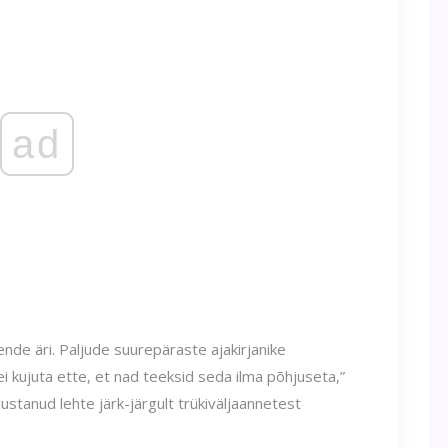
ad
nde äri. Paljude suurepäraste ajakirjanike
kujuta ette, et nad teeksid seda ilma põhjuseta,”
gustanud lehte järk-järgult trükiväljaannetest