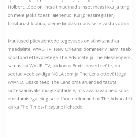
Holbert. „See on lihtsalt muutnud siinset maastikku ja turg
on meie jaoks tõesti laienenud. Kui [pressiregister]
trükiturust loobub, oleme kindlasti nõus selle vastu võtma.
Muutused päevalehtede tegevuses on sünnitanud ka
meedialiite. WWL-TV, New Orleansi domineeriv jaam, teeb
koostööd ettevõtetega The Advocate ja The Messengers,
samas kui WVUE-TV, piirkonna Foxi sidusettevõte, on
seotud veebisaidiga NOLA.com ja The Lens ettevõttega
WWNO. Lisaks teeb The Lens oma aruanded tasuta
kättesaadavaks müügikohtadele, mis avaldavad neid koos
omistamisega, ning selle tööd on ilmunud nii The Advocate'i
kui ka The Times-Picayune'i lehtedel.