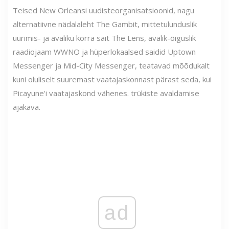
Teised New Orleansi uudisteorganisatsioonid, nagu
alternatiivne nädalaleht The Gambit, mittetulunduslik
uurimis- ja avaliku korra sait The Lens, avalik-õiguslik
raadiojaam WWNO ja hüperlokaalsed saidid Uptown
Messenger ja Mid-City Messenger, teatavad mõõdukalt
kuni oluliselt suuremast vaatajaskonnast pärast seda, kui
Picayune'i vaatajaskond vähenes. trükiste avaldamise
ajakava.
ad