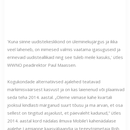
'Kuna siinne uudistekeskkond on üleminekujärgus ja ikka
veel laheneb, on inimesed valmis vaatama igasuguseid ja
erinevaid uudisteallikaid ning see tuleb meile kasuks,' ütles
WWNO peadirektor Paul Maassen.
Kogukondade alternatiivsed ajalehed teatavad
märkimisväärsest kasvust ja on kas laienenud või plaanivad
seda teha 2014. aastal. „Oleme viimase kahe kvartali
jooksul kindlasti märganud suurt tõusu ja ma arvan, et osa
sellest on tingitud asjaolust, et päevaleht kadunud,” ütles
2014. aastal kord nädalas ilmuva Mobile’i kahenädalase
ajalehe Lagniappe kaasväljaandja ja tegevtoimetaja Rob