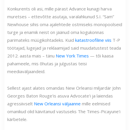
Konkurents oli asi, mille pärast Advance kunagi harva
muretses – ettevõtte asutaja, varalahkunud S.I. “Sam”
Newhouse sihis oma ajalehtede ostmiseks monopoolseid
turge ja enamik neist on jäänud oma kogukonnas
parimateks müügikohtadeks. Kuid
katastroofiline viis
T-P
töötajad, lugejad ja reklaamijad said muudatustest teada
2012. aasta mais – tänu
New York Times
— tõi kaasa
pahameele, mis õhutas ja julgustas teisi
meediaväljaandeid.
Sellest ajast alates omandas New Orleansi miljardär John
Georges Baton Rouge'is asuva Advocate'i ja laiendas
agressiivselt
New Orleansi väljaanne
mille eelmised
omanikud olid käivitanud vastuseks The Times-Picayune'i
kärbetele.