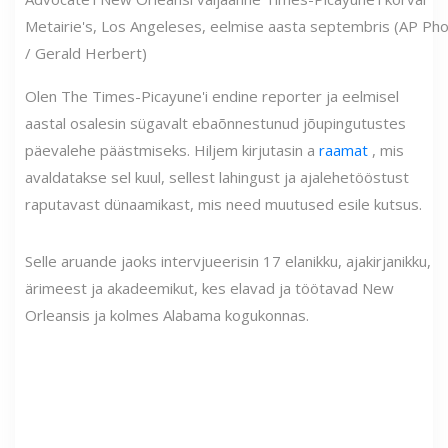
Metairie's, Los Angeleses, eelmise aasta septembris (AP Ph
/ Gerald Herbert)
Olen The Times-Picayune'i endine reporter ja eelmisel
aastal osalesin sügavalt ebaõnnestunud jõupingutustes
päevalehe päästmiseks. Hiljem kirjutasin a
raamat
, mis
avaldatakse sel kuul, sellest lahingust ja ajalehetööstust
raputavast dünaamikast, mis need muutused esile kutsus.
Selle aruande jaoks intervjueerisin 17 elanikku, ajakirjanikku,
ärimeest ja akadeemikut, kes elavad ja töötavad New
Orleansis ja kolmes Alabama kogukonnas.