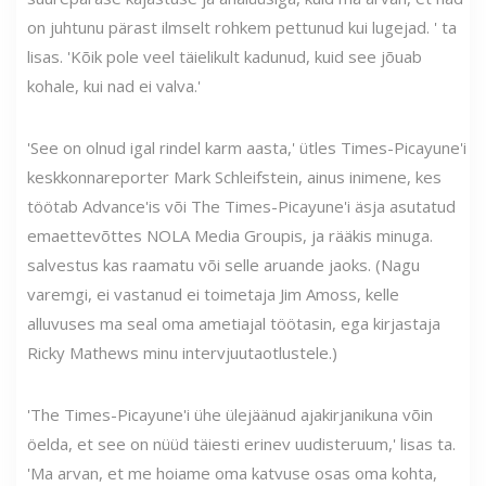
on juhtunu pärast ilmselt rohkem pettunud kui lugejad. ' ta
lisas. 'Kõik pole veel täielikult kadunud, kuid see jõuab
kohale, kui nad ei valva.'
'See on olnud igal rindel karm aasta,' ütles Times-Picayune'i
keskkonnareporter Mark Schleifstein, ainus inimene, kes
töötab Advance'is või The Times-Picayune'i äsja asutatud
emaettevõttes NOLA Media Groupis, ja rääkis minuga.
salvestus kas raamatu või selle aruande jaoks. (Nagu
varemgi, ei vastanud ei toimetaja Jim Amoss, kelle
alluvuses ma seal oma ametiajal töötasin, ega kirjastaja
Ricky Mathews minu intervjuutaotlustele.)
'The Times-Picayune'i ühe ülejäänud ajakirjanikuna võin
öelda, et see on nüüd täiesti erinev uudisteruum,' lisas ta.
'Ma arvan, et me hoiame oma katvuse osas oma kohta,