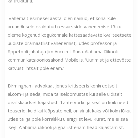
ka trükituna.
'Vähemalt esimesel aastal olen näinud, et kohalikule
aruandlusele eraldatud ressursside vähenemise tõttu
oleme kogenud kogukonnale kättesaadavate kvaliteetsete
uudiste dramaatilist vähenemist,' ütles professor ja
õppetooli juhataja Jim Aucoin. Lõuna-Alabama ülikooli
kommunikatsiooniosakond Mobile'is. 'Uurimist ja ettevõtte
katvust lihtsalt pole enam.'
Birminghami advokaat Jones kritiseeris konkreetselt
al.com-i ja seda, mida ta iseloomustas kui selle üldiselt
pealiskaudset kajastust. 'Lähte võrku ja seal on kõik need
teaserid, kuid kui klõpsate neil, on ainult kaks või kolm lõiku,'
ütles ta. 'Ja pole korralikku üleriigilist levi. Kurat, me ei saa
isegi Alabama ülikooli jalgpallist enam head kajastamist.