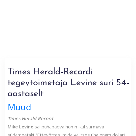
Times Herald-Recordi
tegevtoimetaja Levine suri 54-
aastaselt
Muud
Times Herald-Record
Mike Levine
sai pühapäeva hommikul surmava
südameataki. 'Ettevõttes, mida valitses üha enam dollari