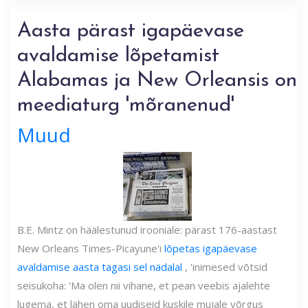
Aasta pärast igapäevase
avaldamise lõpetamist
Alabamas ja New Orleansis on
meediaturg 'mõranenud'
Muud
B.E. Mintz on häälestunud irooniale: pärast 176-aastast
New Orleans Times-Picayune'i
lõpetas igapäevase
avaldamise aasta tagasi sel nädalal
, 'inimesed võtsid
seisukoha: 'Ma olen nii vihane, et pean veebis ajalehte
lugema, et lähen oma uudiseid kuskile mujale võrgus