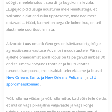
söögi-, meelelahutus-, spordi- ja kogukonna leviala.
„Lugejad pidid usuga nõustuma meie kinnitustega, et
säilitame ajakirjandusliku tipptaseme, mida nad meilt
ootavad. … Nüüd, kui meil on aega üle kolme kuu, on teil
alust meie sooritust hinnata.
Advocate'i uus omanik Georges on käivitanud riigi kõige
agressiivsema vastuse Advance'i muudatustele. Pärast
ajalehe omandamist aprilli lõpus on ta palganud umbes 30
endist Times-Picayune'i töötajat ja hiljuti käivitas
turunduskampaania, mis sisaldab telereklaame ja liitusid
New Orleans Saints ja New Orleans Pelicans
, ja
LSU
spordimeeskonnad
.
'Võib-olla ma võidan ja võib-olla mitte, kuid võin teile öelda,
et mul on väga pikaajaline väljavaade ja väga kõrge
valulävi,' ütles Georges mulle raamatu maikuus antud