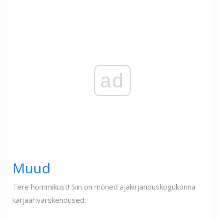
ad
Muud
Tere hommikust! Siin on mõned ajakirjanduskogukonna
karjäärivärskendused: