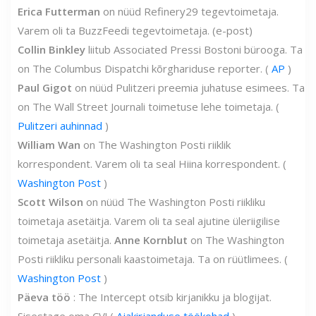
Erica Futterman
on nüüd Refinery29 tegevtoimetaja.
Varem oli ta BuzzFeedi tegevtoimetaja. (e-post)
Collin Binkley
liitub Associated Pressi Bostoni bürooga. Ta
on The Columbus Dispatchi kõrghariduse reporter. (
AP
)
Paul Gigot
on nüüd Pulitzeri preemia juhatuse esimees. Ta
on The Wall Street Journali toimetuse lehe toimetaja. (
Pulitzeri auhinnad
)
William Wan
on The Washington Posti riiklik
korrespondent. Varem oli ta seal Hiina korrespondent. (
Washington Post
)
Scott Wilson
on nüüd The Washington Posti riikliku
toimetaja asetäitja. Varem oli ta seal ajutine üleriigilise
toimetaja asetäitja.
Anne Kornblut
on The Washington
Posti riikliku personali kaastoimetaja. Ta on rüütlimees. (
Washington Post
)
Päeva töö
: The Intercept otsib kirjanikku ja blogijat.