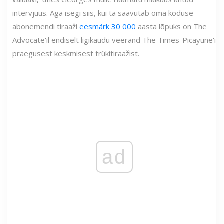
intervjuus. Aga isegi siis, kui ta saavutab oma koduse
abonemendi tiraaži
eesmärk 30 000
aasta lõpuks on The
Advocate'il endiselt ligikaudu veerand The Times-Picayune'i
praegusest keskmisest trükitiraažist.
ad