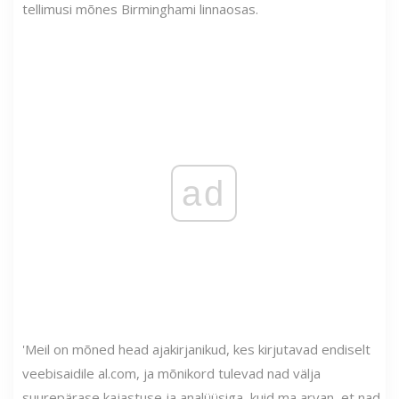
tellimusi mõnes Birminghami linnaosas.
ad
'Meil on mõned head ajakirjanikud, kes kirjutavad endiselt
veebisaidile al.com, ja mõnikord tulevad nad välja
suurepärase kajastuse ja analüüsiga, kuid ma arvan, et nad