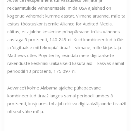
Advance'i eksperiment tuli vastuseks tellijate ja
reklaamitulude vähenemisele, mida USA ajalehed on
kogenud vähemalt kümme aastat. Viimane aruanne, mille ta
esitas tööstuskontsernile Alliance for Audited Media,
näitas, et ajalehe keskmine pühapäevane trükis vähenes
aastaga 9 protsenti, 140 243-ni. Kuid kombineeritud trükis
ja 'digitaalse mittekoopia' tiraaž – viimane, mille kirjastaja
Mathews ütles Poynterile, 'esindab meie digitaalsete
rakenduste keskmisi unikaalseid kasutajaid' - kasvas samal
perioodil 13 protsenti, 175 097-ni.
Advance’i kolme Alabama ajalehe pühapäevane
kombineeritud tiraaž langes samal perioodil umbes 8
protsenti, kusjuures tol ajal tekkiva digitaalväljaande tiraažil
oli seal vähe mõju.