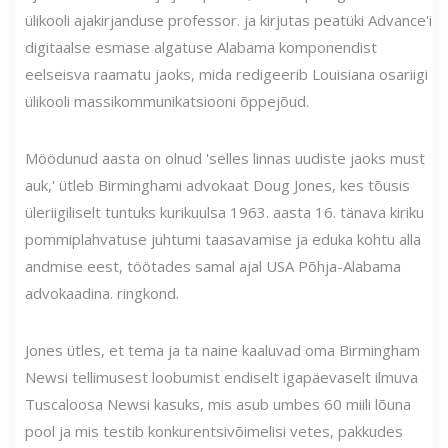
ülikooli ajakirjanduse professor. ja kirjutas peatüki Advance'i
digitaalse esmase algatuse Alabama komponendist
eelseisva raamatu jaoks, mida redigeerib Louisiana osariigi
ülikooli massikommunikatsiooni õppejõud.
Möödunud aasta on olnud 'selles linnas uudiste jaoks must
auk,' ütleb Birminghami advokaat Doug Jones, kes tõusis
üleriigiliselt tuntuks kurikuulsa 1963. aasta 16. tänava kiriku
pommiplahvatuse juhtumi taasavamise ja eduka kohtu alla
andmise eest, töötades samal ajal USA Põhja-Alabama
advokaadina. ringkond.
Jones ütles, et tema ja ta naine kaaluvad oma Birmingham
Newsi tellimusest loobumist endiselt igapäevaselt ilmuva
Tuscaloosa Newsi kasuks, mis asub umbes 60 miili lõuna
pool ja mis testib konkurentsivõimelisi vetes, pakkudes