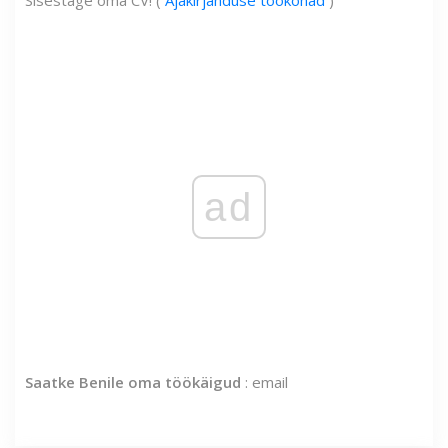
Sisestage oma CV! (
Ajakirjanduse töökohad
)
ad
Saatke Benile oma töökäigud
: email