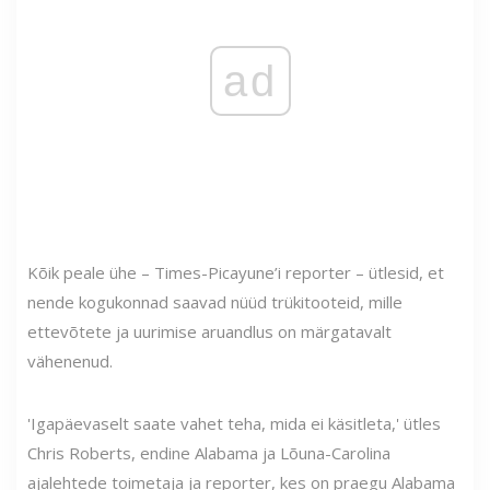
ad
Kõik peale ühe – Times-Picayune’i reporter – ütlesid, et
nende kogukonnad saavad nüüd trükitooteid, mille
ettevõtete ja uurimise aruandlus on märgatavalt
vähenenud.
'Igapäevaselt saate vahet teha, mida ei käsitleta,' ütles
Chris Roberts, endine Alabama ja Lõuna-Carolina
ajalehtede toimetaja ja reporter, kes on praegu Alabama