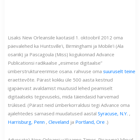
Lisaks New Orleansile kaotasid 1. oktoobril 2012 oma
päevalehed ka Huntsville'i, Birminghami ja Mobile'i (Ala
osariik) ja Pascagoula (Miss) kogukonnad Advance
Publicationsi radikaalse „esimese digitaalse”
ümberstruktureerimise osana. rahvuse oma
suuruselt teine
eraettevõte. Pärast kokku üle 500 aasta kestnud
igapäevast avaldamist muutusid lehed peamiselt
digitaalseks tegevuseks, mida täiendasid harvemad
trükised. (Pärast neid ümberkorraldusi tegi Advance oma
ajalehtedes sarnased muudatused aastal
Syracuse, N.Y.
,
Harrisburg, Penn
,
Cleveland
ja
Portland, Ore
.)
Advocate'i New Orleansi väljaanne Times-Picayune'i kõrval