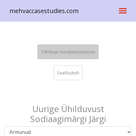
mehvaccasestudies.com
Tähtkuju Kompensatsioon
Saatluskoh
Uurige Ühilduvust
Sodiaagimärgi Järgi