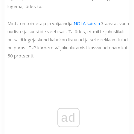
lugema,' ütles ta.
Mintz on toimetaja ja väljaandja
NOLA kaitsja
3 aastat vana
uudiste ja kunstide veebisait. Ta ütles, et mitte juhuslikult
on saidi lugejaskond kahekordistunud ja selle reklaamitulud
on pärast T-P kärbete väljakuulutamist kasvanud enam kui
50 protsenti.
ad