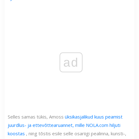
ad
Selles samas tükis, Amoss
üksikasjalikud kuus peamist
juurdlus- ja ettevõttearuannet, mille NOLA.com hiljuti
koostas
, ning tõstis esile selle osariigi pealinna, kunsti-,