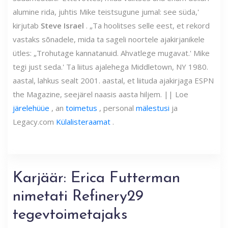
alumine rida, juhtis Mike teistsugune jumal: see süda,'
kirjutab
Steve Israel
. „Ta hoolitses selle eest, et rekord
vastaks sõnadele, mida ta sageli noortele ajakirjanikele
ütles: „Trohutage kannatanuid. Ahvatlege mugavat.' Mike
tegi just seda.' Ta liitus ajalehega Middletown, NY 1980.
aastal, lahkus sealt 2001. aastal, et liituda ajakirjaga ESPN
the Magazine, seejärel naasis aasta hiljem. || Loe
järelehüüe
, an
toimetus
, personal
mälestusi
ja
Legacy.com
Külalisteraamat
.
Karjäär: Erica Futterman
nimetati Refinery29
tegevtoimetajaks