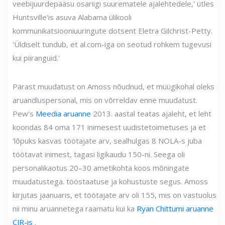
veebijuurdepääsu osariigi suurematele ajalehtedele,' ütles
Huntsville'is asuva Alabama ülikooli
kommunikatsiooniuuringute dotsent Eletra Gilchrist-Petty.
'Üldiselt tundub, et al.com-iga on seotud rohkem tugevusi
kui piiranguid.'
Pärast muudatust on Amoss nõudnud, et müügikohal oleks
aruandluspersonal, mis on võrreldav enne muudatust.
Pew’s
Meedia aruanne
2013. aastal teatas ajaleht, et leht
koondas 84 oma 171 inimesest uudistetoimetuses ja et
'lõpuks kasvas töötajate arv, sealhulgas 8 NOLA-s juba
töötavat inimest, tagasi ligikaudu 150-ni. Seega oli
personalikaotus 20–30 ametikohta koos mõningate
muudatustega. tööstaatuse ja kohustuste segus. Amoss
kirjutas jaanuaris, et töötajate arv oli 155, mis on vastuolus
nii minu aruannetega raamatu kui ka
Ryan Chittumi aruanne
CJR-is
.