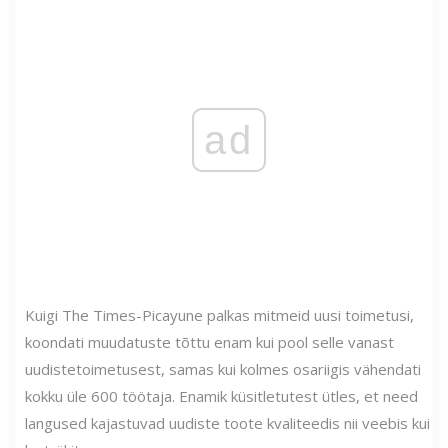
ad
Kuigi The Times-Picayune palkas mitmeid uusi toimetusi,
koondati muudatuste tõttu enam kui pool selle vanast
uudistetoimetusest, samas kui kolmes osariigis vähendati
kokku üle 600 töötaja. Enamik küsitletutest ütles, et need
langused kajastuvad uudiste toote kvaliteedis nii veebis kui