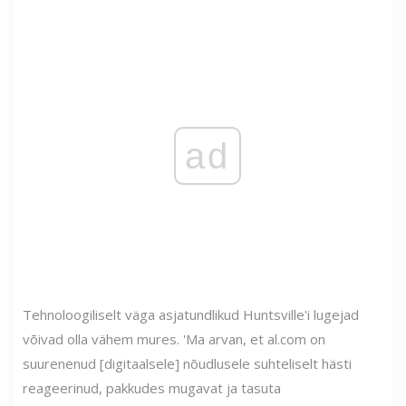
ad
Tehnoloogiliselt väga asjatundlikud Huntsville'i lugejad
võivad olla vähem mures. 'Ma arvan, et al.com on
suurenenud [digitaalsele] nõudlusele suhteliselt hästi
reageerinud, pakkudes mugavat ja tasuta