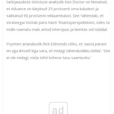
tarbijauudiste tööstuse analüütik Ken Doctor on hinnanud,
et Advance on kärpinud 25 protsenti oma kuludest ja
säilitanud 90 protsenti reklaamitulust. See 'tähendab, et
strateegia töötab päris hästi' finantsperspektiivist, ütles ta
mulle raamatu mais antud intervjuus ja kinnitas sel nädalal.
Poynteri ärianalüütik Rick Edmonds ütles, et 'aasta pärast
on aga ilmselt liiga vara, et midagi tähenduslikku öelda'. 'See
ei ole midagi, mida tehti kohese tasu saamiseks.'
ad