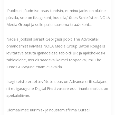
'Publikuni jõudmise osas tundsin, et minu jaoks on oluline
püsida, see on ikkagi koht, kus olla,' ütles Schleifstein NOLA
Media Groupi ja selle palju suurema tiraaži kohta.
Nädala jooksul pärast Georgesi poolt The Advocate'i
omandamist käivitas NOLA Media Group Baton Rouge'is
levitatava tasuta iganädalase tabloidi BR ja ajalehekioski
tabloidlehe, mis oli saadaval kolmel tööpäeval, mil The
Times-Picayune enam ei avalda.
Isegi teiste eraettevõtete seas on Advance eriti salajane,
nii et igasugune Digital Firsti varase edu finantsanalüüs on
spekulatiivne.
Ülemaailmse uurimis- ja nõustamisfirma Outsell