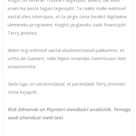
Knight on veteran Tribune'i tegevjuht, kellest sai veidi
enam kui aasta tagasi tegevjuht. Ta rääkis mulle eelmisel
aastal ühes intervjuus, et ta järgis üsna tavalist digitaalse
ülemineku programmi. Knighti järglaseks saab finantsjuht
Terry Jimenez.
Alden tegi eelmisel aastal ebaõnnestunud pakkumise, et
võtta üle Gannett, mille hiljem omandas GateHouse'i keti
emaettevõte.
Seda lugu on värskendatud, et parandada Terry Jimenezi
nime kirjapilti.
Rick Edmonds on Poynteri meediaäri analüütik. Temaga
saab ühendust meili teel.