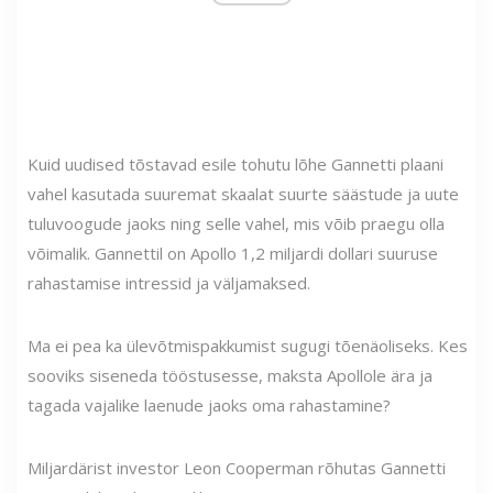
Kuid uudised tõstavad esile tohutu lõhe Gannetti plaani
vahel kasutada suuremat skaalat suurte säästude ja uute
tuluvoogude jaoks ning selle vahel, mis võib praegu olla
võimalik. Gannettil on Apollo 1,2 miljardi dollari suuruse
rahastamise intressid ja väljamaksed.
Ma ei pea ka ülevõtmispakkumist sugugi tõenäoliseks. Kes
sooviks siseneda tööstusesse, maksta Apollole ära ja
tagada vajalike laenude jaoks oma rahastamine?
Miljardärist investor Leon Cooperman rõhutas Gannetti