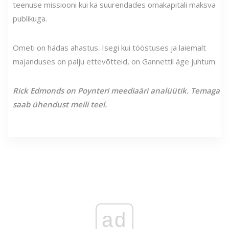
teenuse missiooni kui ka suurendades omakapitali maksva
publikuga.
Ometi on hädas ahastus. Isegi kui tööstuses ja laiemalt
majanduses on palju ettevõtteid, on Gannettil äge juhtum.
Rick Edmonds on Poynteri meediaäri analüütik. Temaga
saab ühendust meili teel.
ad