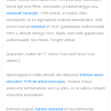
samal ajal oma filme, telesaadet ja kaubamärgiga sisu,
vastavalt Varietyle
. CNN teatas, et Dubuc ütles
töötajatele, et ka digitaalseid uudiseid laiendatakse. Wall
Street Journal
teatatud
et Vice'i iganädalane uudistesaade
HBO-s, lihtsalt nimega 'Vice', lõpeb, kuid selle igapäevane
uudistesaade 'Vice News Tonight' jätkub.
[expander_maker id=”1″ more=”Loe veel” less=”Loe
vähem”]
Need käigud ei tohiks ilmselt olla üllatused.
Eelmise aasta
oktoobris THR-ile antud intervjuus
, hoiatas Dubuc
eelarvete karmistamise eest ja ütles, et 'ei välista rohkem'
ettevõtte koondamisi.
Eelmisel sügisel,
Variety teatatud
et Vice kehtestas