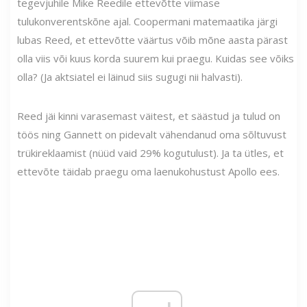
tegevjuhile Mike Reedile ettevõtte viimase
tulukonverentskõne ajal. Coopermani matemaatika järgi
lubas Reed, et ettevõtte väärtus võib mõne aasta pärast
olla viis või kuus korda suurem kui praegu. Kuidas see võiks
olla? (Ja aktsiatel ei läinud siis sugugi nii halvasti).
Reed jäi kinni varasemast väitest, et säästud ja tulud on
töös ning Gannett on pidevalt vähendanud oma sõltuvust
trükireklaamist (nüüd vaid 29% kogutulust). Ja ta ütles, et
ettevõte täidab praegu oma laenukohustust Apollo ees.