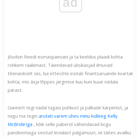
ad
Jõudsin Reedi esmaspäevani ja ta keeldus plaadi kohta
rohkem rääkimast. Täiendavad üksikasjad ilmuvad
tõenäoliselt siis, kui ettevõte esitab finantsaruande kvartali
kohta, mis äsja lõppes järgmise kuu kuni kuue nädala
pärast.
Gannett tegi nädal tagasi puhkust ja palkade kärpimist, ja
nagu ma tegin
arutati varem ühes minu kolleeg Kelly
McBride'iga
, kõik selle paberid vähendavad kogu
pandeemiaga seotud levialast palgamüüri, nii täites avaliku