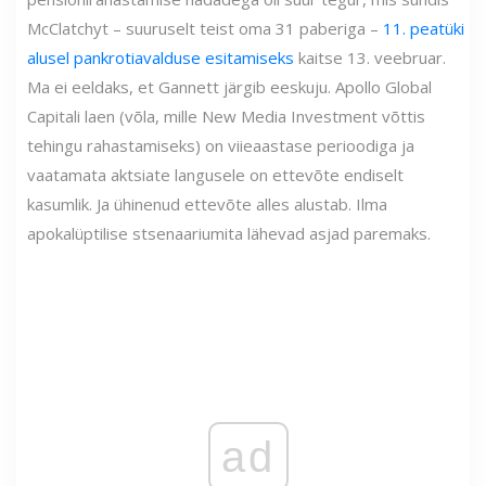
McClatchyt – suuruselt teist oma 31 paberiga –
11. peatüki
alusel pankrotiavalduse esitamiseks
kaitse 13. veebruar.
Ma ei eeldaks, et Gannett järgib eeskuju. Apollo Global
Capitali laen (võla, mille New Media Investment võttis
tehingu rahastamiseks) on viieaastase perioodiga ja
vaatamata aktsiate langusele on ettevõte endiselt
kasumlik. Ja ühinenud ettevõte alles alustab. Ilma
apokalüptilise stsenaariumita lähevad asjad paremaks.
ad