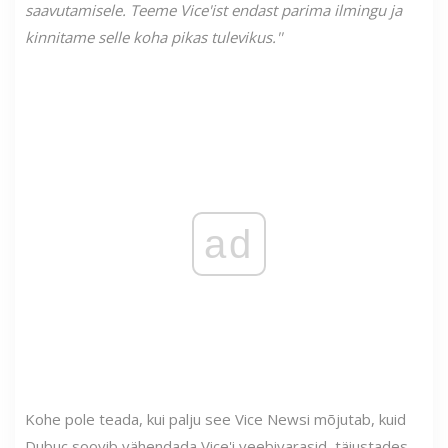
saavutamisele. Teeme Vice'ist endast parima ilmingu ja
kinnitame selle koha pikas tulevikus.''
ad
Kohe pole teada, kui palju see Vice Newsi mõjutab, kuid
Dubuc soovib vähendada Vice'i veebivarasid, täiustades