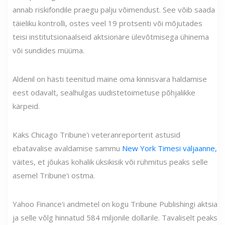
annab riskifondile praegu palju võimendust. See võib saada
täieliku kontrolli, ostes veel 19 protsenti või mõjutades
teisi institutsionaalseid aktsionäre ülevõtmisega ühinema
või sundides müüma.
Aldenil on hästi teenitud maine oma kinnisvara haldamise
eest odavalt, sealhulgas uudistetoimetuse põhjalikke
kärpeid.
Kaks Chicago Tribune'i veteranreporterit astusid
ebatavalise avaldamise sammu
New York Timesi väljaanne,
väites, et jõukas kohalik üksikisik või rühmitus peaks selle
asemel Tribune'i ostma.
Yahoo Finance'i andmetel on kogu Tribune Publishingi aktsia
ja selle võlg hinnatud 584 miljonile dollarile. Tavaliselt peaks