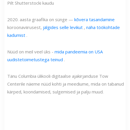
Pilt Shutterstocki kaudu
2020. aasta graafika on sünge —
kõvera tasandamine
koroonaviirusest,
jälgides selle levikut
,
näha töökohtade
kadumist
.
Nüüd on meil veel üks -
mida pandeemia on USA
uudistetoimetustega teinud
.
Tänu Columbia ülikooli digitaalse ajakirjanduse Tow
Centerile näeme nüüd kohti ja meediume, mida on tabanud
kärped, koondamised, sulgemised ja palju muud.