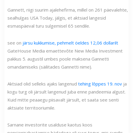
Gannett, riigi suurim ajalehefirma, millel on 261 päevalehte,
sealhulgas USA Today, jälgis, et aktsiad langesid
esmaspäeval turu sulgemisel 65 sendile.
see on
järsu kukkumise, pehmelt öeldes 12,06 dollarilt
GateHouse Media emaettevõte New Media Investment
pakkus 5. augustil umbes poole maksena Gannetti
omandamiseks (säilitades Gannetti nime).
Aktsiad olid selleks ajaks langenud
tehing lõppes 19. nov
ja
kogu turg oli järsult langenud juba enne pandeemia algust.
Kuid mitte peaaegu piisavalt järsult, et saata see senti
aktsiate territooriumile.
Sarnane investorite usalduse kaotus koos
pensionirahastamise hädadega oli suur tegur, mis sundis