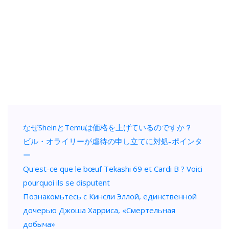
なぜSheinとTemuは価格を上げているのですか？
ビル・オライリーが虐待の申し立てに対処-ポインタ
ー
Qu'est-ce que le bœuf Tekashi 69 et Cardi B ? Voici
pourquoi ils se disputent
Познакомьтесь с Кинсли Эллой, единственной
дочерью Джоша Харриса, «Смертельная
добыча»