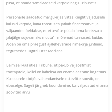
piisa, et nõuda samalaadseid kärpeid nagu Tribune'is.
Personalile saadetud märgukirjas viitas Knight vajadusele
kulusid kärpida, kuna tööstuses jätkub finantssurve. Ja
väljaandes öeldakse, et ettevõte püüab 'oma kinnisvara
jalajälge sujuvamaks muuta' - mõlemad tunnused, kuidas
Alden on oma praegust ajalehevarade nimekirja juhtinud,
tegutsedes Digital First Mediana.
Eelmisel kuul ütles Tribune, et pakub väljaostmist
töötajatele, kellel on kaheksa või enama aastane kogemus.
Kui suurele tööjõu vähendamisele ettevõte soovib, on
ebaselge. Sageli järgneb koondamine, kui väljaostud ei anna
soovitud arvu.