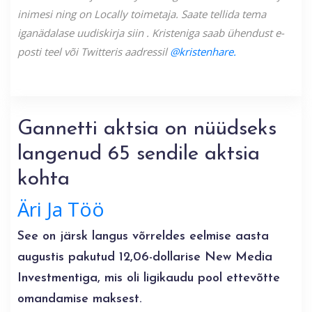
inimesi ning on Locally toimetaja. Saate tellida tema
iganädalase uudiskirja
siin
. Kristeniga saab ühendust e-
posti teel või Twitteris aadressil
@kristenhare.
Gannetti aktsia on nüüdseks
langenud 65 sendile aktsia
kohta
Äri Ja Töö
See on järsk langus võrreldes eelmise aasta
augustis pakutud 12,06-dollarise New Media
Investmentiga, mis oli ligikaudu pool ettevõtte
omandamise maksest.