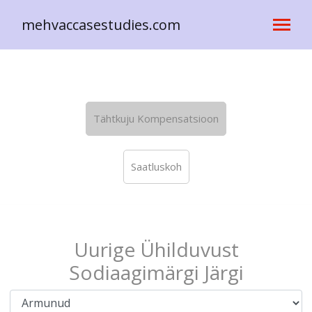
mehvaccasestudies.com
Tähtkuju Kompensatsioon
Saatluskoh
Uurige Ühilduvust
Sodiaagimärgi Järgi