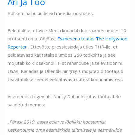
Äri Ja Töö
Rohkem halbu uudiseid meediatööstuses.
Eeldatakse, et Vice Media koondab loo raames umbes 10
protsenti oma tööjõust
Esimesena teatas The Hollywood
Reporter
. Ettevõtte pressiesindaja ütles THR-ile, et
eeldatavasti kaotatakse umbes 250 töökohta ja see
mõjutab kõiki osakondi IT-st rahanduse ja televisioonini.
USAs, Kanadas ja Ühendkuningriigis mõjutatud töötajaid
teavitatakse reedel eeldatavasti uutest koondamistest.
Asemeedia tegevjuht Nancy Dubuc kirjutas töötajatele
saadetud memos:
„Pärast 2019. aasta eelarve lõplikku koostamist
keskendume oma eesmärkide täitmisele ja eesmärkide