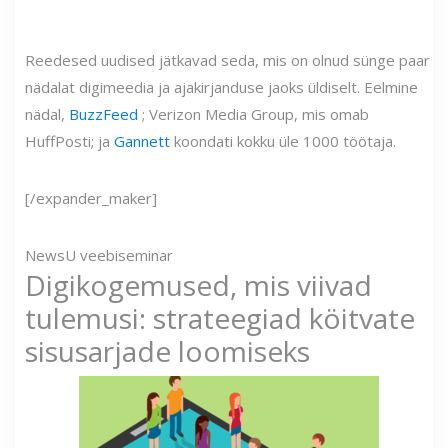
Reedesed uudised jätkavad seda, mis on olnud sünge paar
nädalat digimeedia ja ajakirjanduse jaoks üldiselt. Eelmine
nädal,
BuzzFeed
; Verizon Media Group, mis omab
HuffPosti; ja
Gannett
koondati kokku üle 1000 töötaja.
[/expander_maker]
NewsU veebiseminar
Digikogemused, mis viivad
tulemusi: strateegiad köitvate
sisusarjade loomiseks