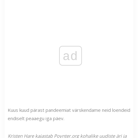
ad
Kuus kuud pärast pandeemiat värskendame neid loendeid
endiselt peaaegu iga päev.
Kristen Hare kajastab Poynter.org kohalike uudiste äri ja