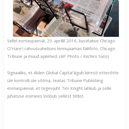
Sellel esmaspäeval, 25. aprillil 2016, kuvatakse Chicago
O'Hare'i rahvusvahelises lennujaamas failifoto, Chicago
Tribune ja muud ajalehed. (AP Photo / Kiichiro Sato)
Signaaliks, et Alden Global Capital liigub kiiresti ettevõtte
üle kontrolli üle võtma, teatas Tribune Publishing
esmaspäeval, et tegevjuht Tim Knight lahkub ja selle
juhatuse esimees loobub sellest tiitlist.