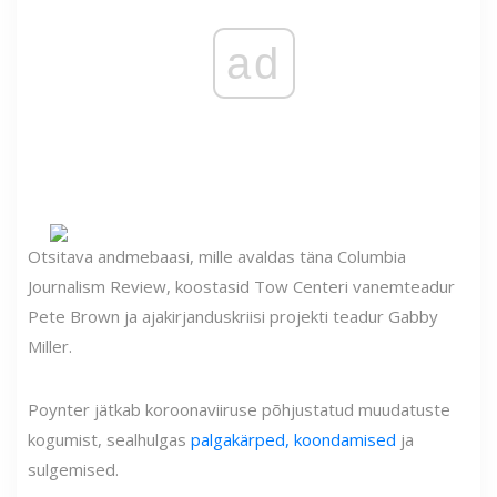
ad
Otsitava andmebaasi, mille avaldas täna Columbia
Journalism Review, koostasid Tow Centeri vanemteadur
Pete Brown ja ajakirjanduskriisi projekti teadur Gabby
Miller.
Poynter jätkab koroonaviiruse põhjustatud muudatuste
kogumist, sealhulgas
palgakärped, koondamised
ja
sulgemised.