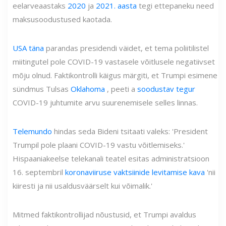
eelarveaastaks
2020
ja
2021. aasta
tegi ettepaneku need
maksusoodustused kaotada.
USA täna
parandas presidendi väidet, et tema poliitilistel
miitingutel pole COVID-19 vastasele võitlusele negatiivset
mõju olnud. Faktikontrolli käigus märgiti, et Trumpi esimene
sündmus Tulsas
Oklahoma
, peeti a
soodustav tegur
COVID-19 juhtumite arvu suurenemisele selles linnas.
Telemundo
hindas seda Bideni tsitaati valeks: 'President
Trumpil pole plaani COVID-19 vastu võitlemiseks.'
Hispaaniakeelse telekanali teatel esitas administratsioon
16. septembril
koronaviiruse vaktsiinide levitamise kava
'nii
kiiresti ja nii usaldusväärselt kui võimalik.'
Mitmed faktikontrollijad nõustusid, et Trumpi avaldus