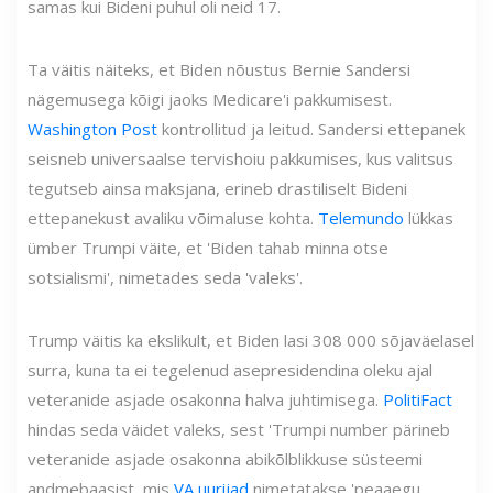
samas kui Bideni puhul oli neid 17.
Ta väitis näiteks, et Biden nõustus Bernie Sandersi
nägemusega kõigi jaoks Medicare'i pakkumisest.
Washington Post
kontrollitud ja leitud. Sandersi ettepanek
seisneb universaalse tervishoiu pakkumises, kus valitsus
tegutseb ainsa maksjana, erineb drastiliselt Bideni
ettepanekust avaliku võimaluse kohta.
Telemundo
lükkas
ümber Trumpi väite, et 'Biden tahab minna otse
sotsialismi', nimetades seda 'valeks'.
Trump väitis ka ekslikult, et Biden lasi 308 000 sõjaväelasel
surra, kuna ta ei tegelenud asepresidendina oleku ajal
veteranide asjade osakonna halva juhtimisega.
PolitiFact
hindas seda väidet valeks, sest 'Trumpi number pärineb
veteranide asjade osakonna abikõlblikkuse süsteemi
andmebaasist, mis
VA uurijad
nimetatakse 'peaaegu