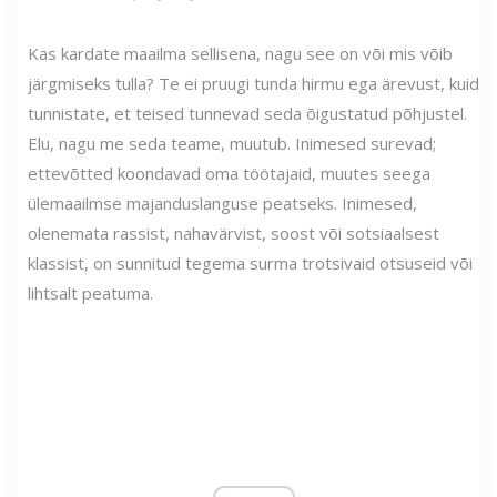
Kas kardate maailma sellisena, nagu see on või mis võib
järgmiseks tulla? Te ei pruugi tunda hirmu ega ärevust, kuid
tunnistate, et teised tunnevad seda õigustatud põhjustel.
Elu, nagu me seda teame, muutub. Inimesed surevad;
ettevõtted koondavad oma töötajaid, muutes seega
ülemaailmse majanduslanguse peatseks. Inimesed,
olenemata rassist, nahavärvist, soost või sotsiaalsest
klassist, on sunnitud tegema surma trotsivaid otsuseid või
lihtsalt peatuma.