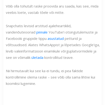
Võib olla tohutult raske proovida aru saada, kas see, mida
veebis loete, vastab tõele või mitte.
Snapchatis levisid arstitud ajaleheartiklid,
vandenõuteooriad
pinnale
YouTube'i otsingutulemuste ja
Facebooki gruppide tippu
asustatud
petturid ja
võltsuudised. Alates WhatsAppist ja lõpetades Google'iga,
levib valeinformatsioon enamikule võrguplatvormidele ja
see on võimalik
ületada
kontrollitud teave.
Nii hirmutavalt kui see ka ei tundu, ei pea faktide
kontrollimine olema raske – see võib olla sama lihtne kui
koomiksi lugemine.