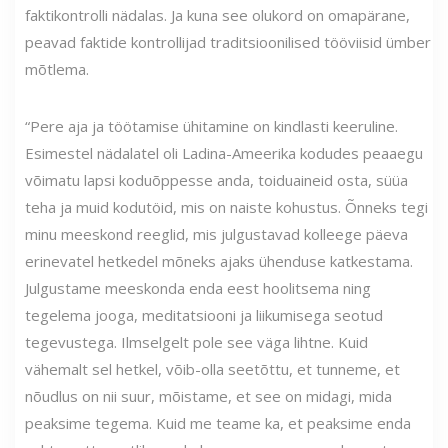
faktikontrolli nädalas. Ja kuna see olukord on omapärane,
peavad faktide kontrollijad traditsioonilised tööviisid ümber
mõtlema.
“Pere aja ja töötamise ühitamine on kindlasti keeruline.
Esimestel nädalatel oli Ladina-Ameerika kodudes peaaegu
võimatu lapsi koduõppesse anda, toiduaineid osta, süüa
teha ja muid kodutöid, mis on naiste kohustus. Õnneks tegi
minu meeskond reeglid, mis julgustavad kolleege päeva
erinevatel hetkedel mõneks ajaks ühenduse katkestama.
Julgustame meeskonda enda eest hoolitsema ning
tegelema jooga, meditatsiooni ja liikumisega seotud
tegevustega. Ilmselgelt pole see väga lihtne. Kuid
vähemalt sel hetkel, võib-olla seetõttu, et tunneme, et
nõudlus on nii suur, mõistame, et see on midagi, mida
peaksime tegema. Kuid me teame ka, et peaksime enda