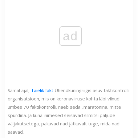
ad
Samal ajal,
Täielik fakt
Ühendkuningriigis asuv faktikontrolli
organisatsioon, mis on koronaviiruse kohta läbi viinud
umbes 70 faktikontrolli, näeb seda „maratonina, mitte
spurdina. Ja kuna inimesed seisavad silmitsi paljude
väljakutsetega, pakuvad nad jätkuvalt tuge, mida nad
saavad.