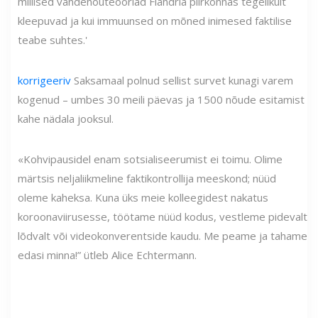
millised vandenõuteooriad Flandria piirkonnas tegelikult
kleepuvad ja kui immuunsed on mõned inimesed faktilise
teabe suhtes.'
korrigeeriv
Saksamaal polnud sellist survet kunagi varem
kogenud – umbes 30 meili päevas ja 1500 nõude esitamist
kahe nädala jooksul.
«Kohvipausidel enam sotsialiseerumist ei toimu. Olime
märtsis neljaliikmeline faktikontrollija meeskond; nüüd
oleme kaheksa. Kuna üks meie kolleegidest nakatus
koroonaviirusesse, töötame nüüd kodus, vestleme pidevalt
lõdvalt või videokonverentside kaudu. Me peame ja tahame
edasi minna!” ütleb Alice Echtermann.