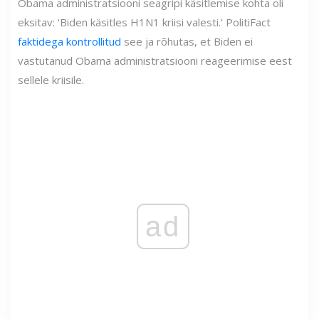
Obama administratsiooni seagripi käsitlemise kohta oli
eksitav: 'Biden käsitles H1N1 kriisi valesti.' PolitiFact
faktidega kontrollitud
see ja rõhutas, et Biden ei
vastutanud Obama administratsiooni reageerimise eest
sellele kriisile.
ad