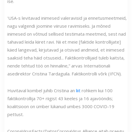
ise.
'USA-s levitavad inimesed valeravisid ja ennetusmeetmeid,
nagu valgendi joomine viiruse ravimiseks. Ja mõned
inimesed on võtnud sellised testimata meetmed, sest nad
tahavad leida kiiret ravi. Nii et meie [faktide kontrollijate]
käed langevad, kirjutavad ja otsivad andmeid, et inimesed
saaksid teha häid otsuseid... Faktikontrollijaid tuleb kaitsta,
nende tehtud töö on hinnaline,” arvas Internationali
asedirektor Cristina Tardaguila. Faktikontrolli võrk (IFCN).
Huvitaval kombel juhib Cristina an
liit
rohkem kui 100
faktikontrollija 70+ riigist 43 keeles ja 16 ajavööndis;
koalitsioon on ümber lükanud umbes 3000 COVID-19
pettust.
CoronaVirusFacts/DatosCoronaVirus Alliance aitab praegu