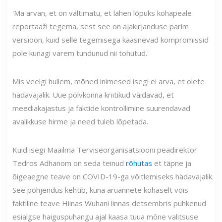
'Ma arvan, et on vältimatu, et lähen lõpuks kohapeale
reportaaži tegema, sest see on ajakirjanduse parim
versioon, kuid selle tegemisega kaasnevad kompromissid
pole kunagi varem tundunud nii tohutud.'
Mis veelgi hullem, mõned inimesed isegi ei arva, et olete
hädavajalik. Uue põlvkonna kriitikud väidavad, et
meediakajastus ja faktide kontrollimine suurendavad
avalikkuse hirme ja need tuleb lõpetada.
Kuid isegi Maailma Terviseorganisatsiooni peadirektor
Tedros Adhanom on seda teinud
rõhutas
et täpne ja
õigeaegne teave on COVID-19-ga võitlemiseks hädavajalik.
See põhjendus kehtib, kuna aruannete kohaselt võis
faktiline teave Hiinas Wuhani linnas detsembris puhkenud
esialgse haiguspuhangu ajal kaasa tuua mõne valitsuse