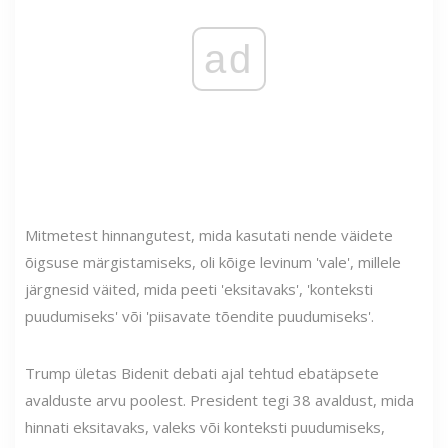
ad
Mitmetest hinnangutest, mida kasutati nende väidete
õigsuse märgistamiseks, oli kõige levinum 'vale', millele
järgnesid väited, mida peeti 'eksitavaks', 'konteksti
puudumiseks' või 'piisavate tõendite puudumiseks'.
Trump ületas Bidenit debati ajal tehtud ebatäpsete
avalduste arvu poolest. President tegi 38 avaldust, mida
hinnati eksitavaks, valeks või konteksti puudumiseks,