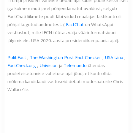
Trumpi ja Bideni vahelise debati ajal kuulis publik keskmiselt
iga kolme minuti järel põhjendamatut avaldust, selgub
FactChati liikmete poolt läbi viidud reaalajas faktikontrolli
põhjal kogutud andmetest. (
FactChat
on WhatsAppi
vestlusbot, mille IFCN töötas välja väärinformatsiooni
jälgimiseks USA 2020. aasta presidendikampaania ajal).
PolitiFact
,
The Washington Post Fact Checker
,
USA täna
,
FactCheck.org
,
Univision
ja
Telemundo
ühendas
pooleteisetunnise vahetuse ajal jõud, et kontrollida
mõlema kandidaadi vastuseid debati moderaatorile Chris
Wallace'ile.