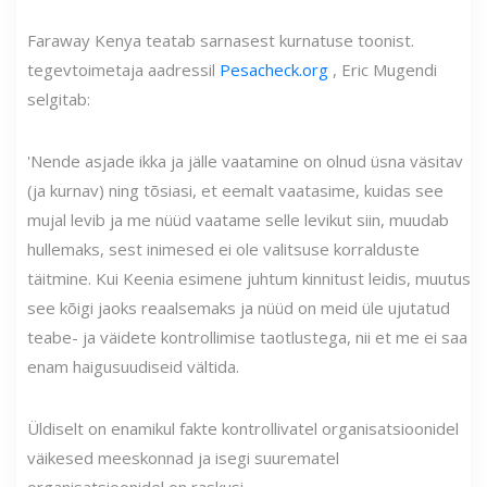
Faraway Kenya teatab sarnasest kurnatuse toonist.
tegevtoimetaja aadressil
Pesacheck.org
, Eric Mugendi
selgitab:
'Nende asjade ikka ja jälle vaatamine on olnud üsna väsitav
(ja kurnav) ning tõsiasi, et eemalt vaatasime, kuidas see
mujal levib ja me nüüd vaatame selle levikut siin, muudab
hullemaks, sest inimesed ei ole valitsuse korralduste
täitmine. Kui Keenia esimene juhtum kinnitust leidis, muutus
see kõigi jaoks reaalsemaks ja nüüd on meid üle ujutatud
teabe- ja väidete kontrollimise taotlustega, nii et me ei saa
enam haigusuudiseid vältida.
Üldiselt on enamikul fakte kontrollivatel organisatsioonidel
väikesed meeskonnad ja isegi suurematel
organisatsioonidel on raskusi.