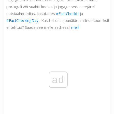
portugali või suahiili keeles ja jagage seda seejärel
sotsiaalmeedias, kasutades
#FactCheckIt
ja
#FactCheckingDay
. Kas teil on näpunäide, millest koomiksit
ei tehtud? Saada see meile aadressil
meili
ad