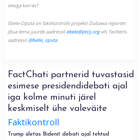
sinuga korras?
Ebele Oputa on faktikontrolli projekti Dubawa reporter.
Jõua tema juurde aadressil
ebele@ptcij.org
või Twitteris
aadressil
@belle_oputa
.
FactChati partnerid tuvastasid
esimese presidendidebati ajal
iga kolme minuti järel
keskmiselt ühe valeväite
Faktikontroll
Trump ületas Bidenit debati ajal tehtud