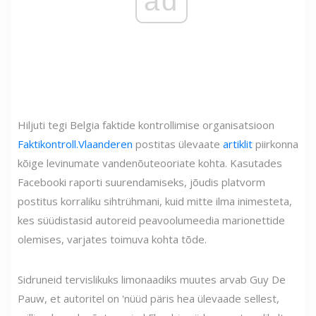
ad
Hiljuti tegi Belgia faktide kontrollimise organisatsioon
Faktikontroll.Vlaanderen
postitas ülevaate
artiklit
piirkonna
kõige levinumate vandenõuteooriate kohta. Kasutades
Facebooki raporti suurendamiseks, jõudis platvorm
postitus korraliku sihtrühmani, kuid mitte ilma inimesteta,
kes süüdistasid autoreid peavoolumeedia marionettide
olemises, varjates toimuva kohta tõde.
Sidruneid tervislikuks limonaadiks muutes arvab Guy De
Pauw, et autoritel on 'nüüd päris hea ülevaade sellest,