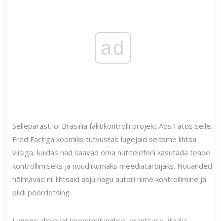
ad
Sellepärast lõi Brasiilia faktikontrolli projekt Aos Fatos selle.
Fred Factiga koomiks tutvustab lugejaid seitsme lihtsa
viisiga, kuidas nad saavad oma nutitelefoni kasutada teabe
kontrollimiseks ja nõudlikumaks meediatarbijaks. Nõuanded
hõlmavad nii lihtsaid asju nagu autori nime kontrollimine ja
pildi pöördotsing.
Lugege allolevat koomiksit inglise, prantsuse, itaalia,