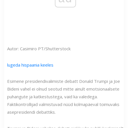
Autor: Casimiro PT/Shutterstock
lugeda hispaania keeles
Esimene presidendivalimiste debatt Donald Trumpi ja Joe
Bideni vahel ei olnud seotud mitte ainult emotsionaalsete
puhangute ja katkestustega, vaid ka valedega.
Faktikontrollijad valmistuvad nüüd kolmapäeval toimuvaks
asepresidendi debattiks.