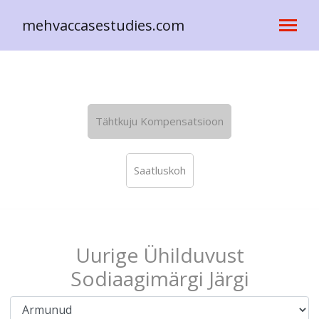
mehvaccasestudies.com
Tähtkuju Kompensatsioon
Saatluskoh
Uurige Ühilduvust
Sodiaagimärgi Järgi