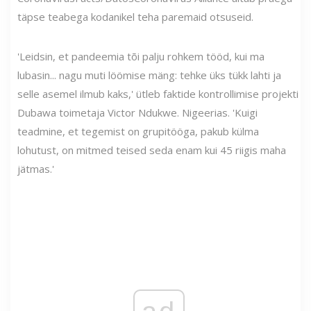
täpse teabega kodanikel teha paremaid otsuseid.
'Leidsin, et pandeemia tõi palju rohkem tööd, kui ma
lubasin... nagu muti löömise mäng: tehke üks tükk lahti ja
selle asemel ilmub kaks,' ütleb faktide kontrollimise projekti
Dubawa toimetaja Victor Ndukwe. Nigeerias. 'Kuigi
teadmine, et tegemist on grupitööga, pakub külma
lohutust, on mitmed teised seda enam kui 45 riigis maha
jätmas.'