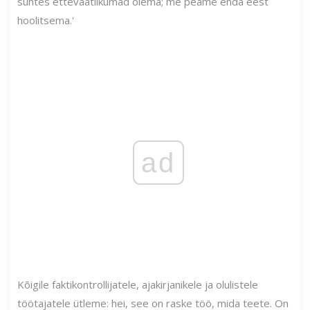
suhtes ettevaatlikumad olema; me peame enda eest
hoolitsema.'
ad
Kõigile faktikontrollijatele, ajakirjanikele ja olulistele
töötajatele ütleme: hei, see on raske töö, mida teete. On