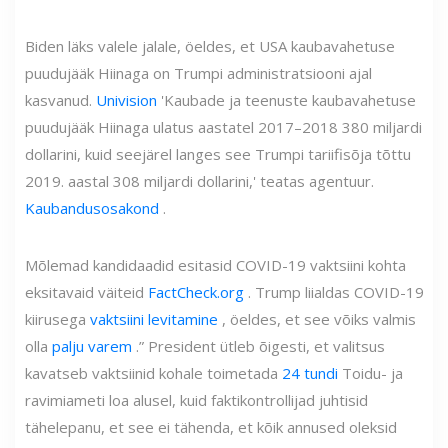
Biden läks valele jalale, öeldes, et USA kaubavahetuse
puudujääk Hiinaga on Trumpi administratsiooni ajal
kasvanud.
Univision
'Kaubade ja teenuste kaubavahetuse
puudujääk Hiinaga ulatus aastatel 2017–2018 380 miljardi
dollarini, kuid seejärel langes see Trumpi tariifisõja tõttu
2019. aastal 308 miljardi dollarini,' teatas agentuur.
Kaubandusosakond
.
Mõlemad kandidaadid esitasid COVID-19 vaktsiini kohta
eksitavaid väiteid
FactCheck.org
. Trump liialdas COVID-19
kiirusega
vaktsiini levitamine
, öeldes, et see võiks valmis
olla
palju varem
.” President ütleb õigesti, et valitsus
kavatseb vaktsiinid kohale toimetada
24 tundi
Toidu- ja
ravimiameti loa alusel, kuid faktikontrollijad juhtisid
tähelepanu, et see ei tähenda, et kõik annused oleksid