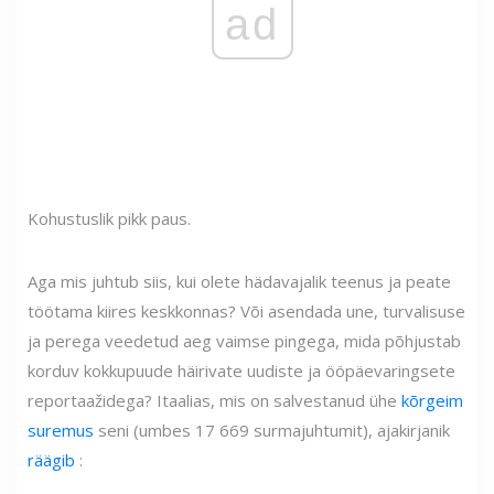
ad
Kohustuslik pikk paus.
Aga mis juhtub siis, kui olete hädavajalik teenus ja peate
töötama kiires keskkonnas? Või asendada une, turvalisuse
ja perega veedetud aeg vaimse pingega, mida põhjustab
korduv kokkupuude häirivate uudiste ja ööpäevaringsete
reportaažidega? Itaalias, mis on salvestanud ühe
kõrgeim
suremus
seni (umbes 17 669 surmajuhtumit), ajakirjanik
räägib
: