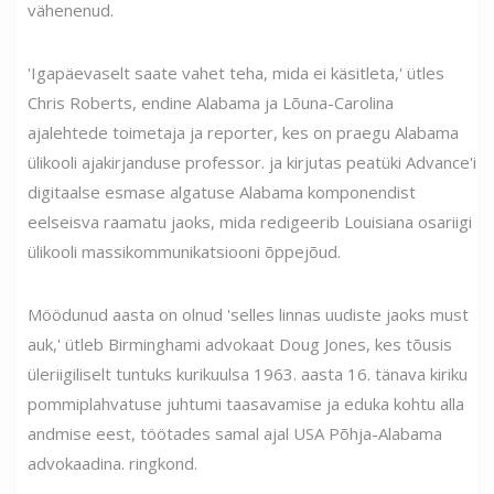
vähenenud.
'Igapäevaselt saate vahet teha, mida ei käsitleta,' ütles
Chris Roberts, endine Alabama ja Lõuna-Carolina
ajalehtede toimetaja ja reporter, kes on praegu Alabama
ülikooli ajakirjanduse professor. ja kirjutas peatüki Advance'i
digitaalse esmase algatuse Alabama komponendist
eelseisva raamatu jaoks, mida redigeerib Louisiana osariigi
ülikooli massikommunikatsiooni õppejõud.
Möödunud aasta on olnud 'selles linnas uudiste jaoks must
auk,' ütleb Birminghami advokaat Doug Jones, kes tõusis
üleriigiliselt tuntuks kurikuulsa 1963. aasta 16. tänava kiriku
pommiplahvatuse juhtumi taasavamise ja eduka kohtu alla
andmise eest, töötades samal ajal USA Põhja-Alabama
advokaadina. ringkond.