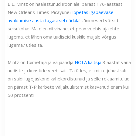
B.E. Mintz on häälestunud irooniale: pärast 176-aastast
New Orleans Times-Picayune'i
lõpetas igapäevase
avaldamise aasta tagasi sel nädalal
, 'inimesed võtsid
seisukoha: 'Ma olen nii vihane, et pean veebis ajalehte
lugema, et lähen oma uudiseid kuskile mujale võrgus
lugema,' ütles ta.
Mintz on toimetaja ja väljaandja
NOLA kaitsja
3 aastat vana
uudiste ja kunstide veebisait. Ta ütles, et mitte juhuslikult
on saidi lugejaskond kahekordistunud ja selle reklaamitulud
on pärast T-P kärbete väljakuulutamist kasvanud enam kui
50 protsenti.