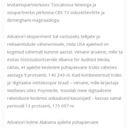
levitamispartnerluses Tuscaloosa Newsiga ja
sisupartnerlus piirkonna CBS TV sidusettevõtte ja
Birminghami mägiraadioga.
Advance'i eksperiment tuli vastuseks tellijate ja
reklaamitulude vähenemisele, mida USA ajalehed on
kogenud vähemalt kümme aastat. Viimane aruanne, mille ta
esitas tööstuskontsernile Alliance for Audited Media,
näitas, et ajalehe keskmine pühapäevane trükis vähenes
aastaga 9 protsenti, 140 243-ni. Kuid kombineeritud trükis
ja 'digitaalse mittekoopia' tiraaž – viimane, mille kirjastaja
Mathews ütles Poynterile, 'esindab meie digitaalsete
rakenduste keskmisi unikaalseid kasutajaid' - kasvas samal
perioodil 13 protsenti, 175 097-ni.
Advance’i kolme Alabama ajalehe pühapäevane