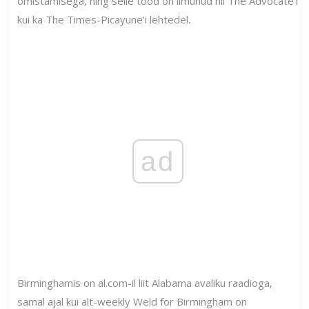
omistamisega, ning selle tööd on ilmunud nii The Advocate'i
kui ka The Times-Picayune'i lehtedel.
ad
Birminghamis on al.com-il liit Alabama avaliku raadioga,
samal ajal kui alt-weekly Weld for Birmingham on