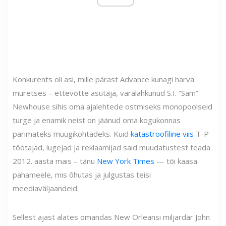
Konkurents oli asi, mille pärast Advance kunagi harva
muretses – ettevõtte asutaja, varalahkunud S.I. “Sam”
Newhouse sihis oma ajalehtede ostmiseks monopoolseid
turge ja enamik neist on jäänud oma kogukonnas
parimateks müügikohtadeks. Kuid
katastroofiline viis
T-P
töötajad, lugejad ja reklaamijad said muudatustest teada
2012. aasta mais – tänu
New York Times
— tõi kaasa
pahameele, mis õhutas ja julgustas teisi
meediaväljaandeid.
Sellest ajast alates omandas New Orleansi miljardär John