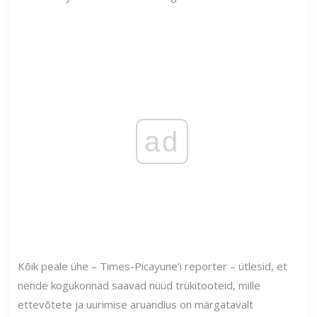
ad
Kõik peale ühe – Times-Picayune’i reporter – ütlesid, et
nende kogukonnad saavad nüüd trükitooteid, mille
ettevõtete ja uurimise aruandlus on märgatavalt