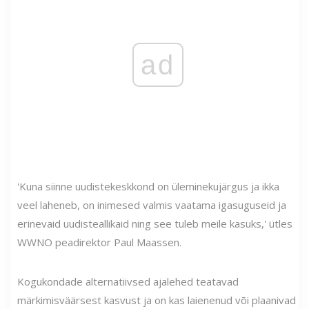
ad
'Kuna siinne uudistekeskkond on üleminekujärgus ja ikka
veel laheneb, on inimesed valmis vaatama igasuguseid ja
erinevaid uudisteallikaid ning see tuleb meile kasuks,' ütles
WWNO peadirektor Paul Maassen.
Kogukondade alternatiivsed ajalehed teatavad
märkimisväärsest kasvust ja on kas laienenud või plaanivad