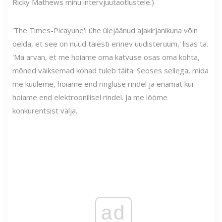
Ricky Mathews minu intervjuutaotlustele.)
'The Times-Picayune'i ühe ülejäänud ajakirjanikuna võin
öelda, et see on nüüd täiesti erinev uudisteruum,' lisas ta.
'Ma arvan, et me hoiame oma katvuse osas oma kohta,
mõned väiksemad kohad tuleb täita. Seoses sellega, mida
me kuuleme, hoiame end ringluse rindel ja enamat kui
hoiame end elektroonilisel rindel. Ja me lööme
konkurentsist välja.
ad