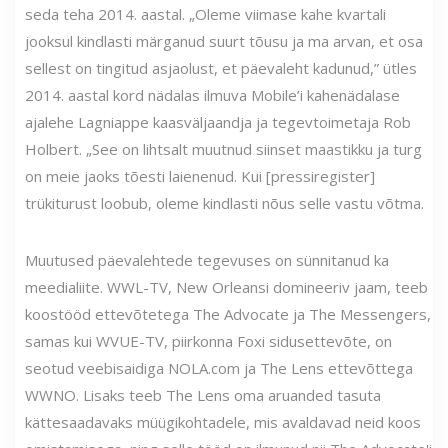
seda teha 2014. aastal. „Oleme viimase kahe kvartali
jooksul kindlasti märganud suurt tõusu ja ma arvan, et osa
sellest on tingitud asjaolust, et päevaleht kadunud,” ütles
2014. aastal kord nädalas ilmuva Mobile’i kahenädalase
ajalehe Lagniappe kaasväljaandja ja tegevtoimetaja Rob
Holbert. „See on lihtsalt muutnud siinset maastikku ja turg
on meie jaoks tõesti laienenud. Kui [pressiregister]
trükiturust loobub, oleme kindlasti nõus selle vastu võtma.
Muutused päevalehtede tegevuses on sünnitanud ka
meedialiite. WWL-TV, New Orleansi domineeriv jaam, teeb
koostööd ettevõtetega The Advocate ja The Messengers,
samas kui WVUE-TV, piirkonna Foxi sidusettevõte, on
seotud veebisaidiga NOLA.com ja The Lens ettevõttega
WWNO. Lisaks teeb The Lens oma aruanded tasuta
kättesaadavaks müügikohtadele, mis avaldavad neid koos