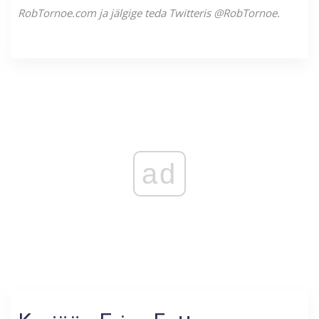
RobTornoe.com ja jälgige teda Twitteris @RobTornoe.
ad