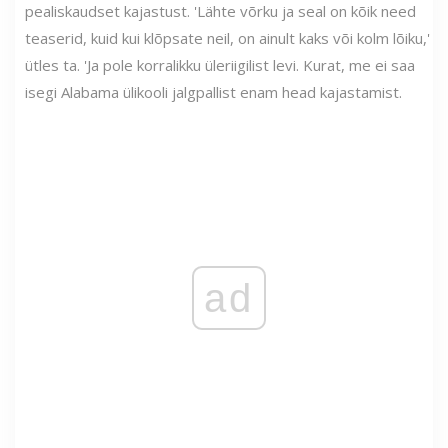
pealiskaudset kajastust. 'Lähte võrku ja seal on kõik need
teaserid, kuid kui klõpsate neil, on ainult kaks või kolm lõiku,'
ütles ta. 'Ja pole korralikku üleriigilist levi. Kurat, me ei saa
isegi Alabama ülikooli jalgpallist enam head kajastamist.
ad