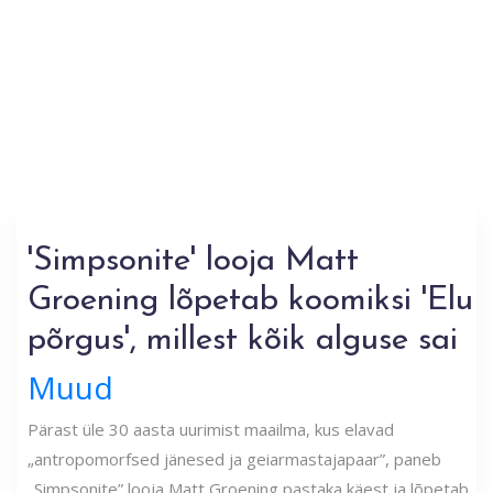
'Simpsonite' looja Matt
Groening lõpetab koomiksi 'Elu
põrgus', millest kõik alguse sai
Muud
Pärast üle 30 aasta uurimist maailma, kus elavad
„antropomorfsed jänesed ja geiarmastajapaar”, paneb
„Simpsonite” looja Matt Groening pastaka käest ja lõpetab