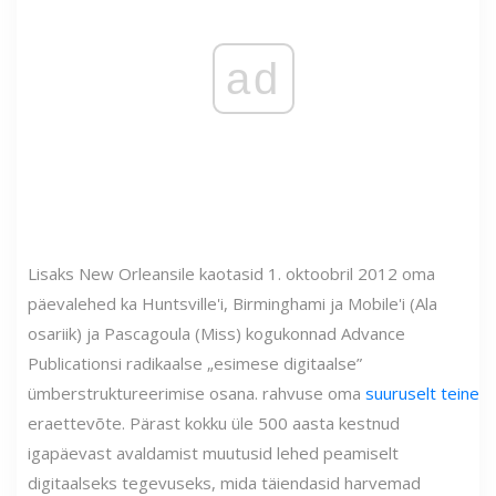
ad
Lisaks New Orleansile kaotasid 1. oktoobril 2012 oma
päevalehed ka Huntsville'i, Birminghami ja Mobile'i (Ala
osariik) ja Pascagoula (Miss) kogukonnad Advance
Publicationsi radikaalse „esimese digitaalse”
ümberstruktureerimise osana. rahvuse oma
suuruselt teine
eraettevõte. Pärast kokku üle 500 aasta kestnud
igapäevast avaldamist muutusid lehed peamiselt
digitaalseks tegevuseks, mida täiendasid harvemad