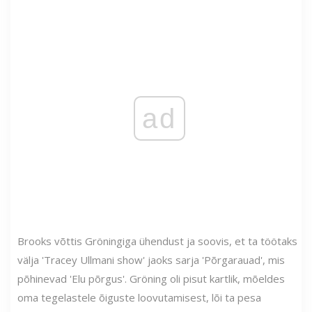
ad
Brooks võttis Gröningiga ühendust ja soovis, et ta töötaks
välja 'Tracey Ullmani show' jaoks sarja 'Põrgarauad', mis
põhinevad 'Elu põrgus'. Gröning oli pisut kartlik, mõeldes
oma tegelastele õiguste loovutamisest, lõi ta pesa