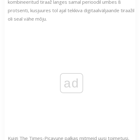
kombineeritud tiraaž langes samal perioodil umbes 8
protsenti, kusjuures tol ajal tekkiva digitaalväljaande tiraažil
oli seal vähe mõju.
ad
Kuigi The Times-Picayune palkas mitmeid uusi toimetusi,