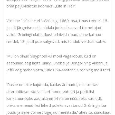
oma paljukiidetud koomiksi „Life in Hell”.
Viimane “Life in Hell”, Gröningi 1669. osa, ilmus reedel, 15.
juunil. Järgmise nelja nädala jooksul saavad toimetajad
valida Gröningi ulatuslikust arhiivist ribad, enne kui nad
reedel, 13. juulil poe sulgevad, mis tundub veidralt sobiv.
'Mul on olnud Sisyphoslikul moel väga lõbus, kuid on
saabunud aeg lasta Binkyl, Shebal ja Bongol ning Akbaril ja
Jeffil aeg maha võtta,' ütles 58-aastane Groening meili teel.
'Raske on ette kujutada, kuidas ärimudel, mis toetas
alternatiivset sotsiaalset-kommentaari ja poliitilist
karikatuuri kaks aastakümmet (ja on nüüdseks surnud),
oleks arenenud, kui lehed poleks avastanud Gröningi riba
jõudu ja selle võimet lugejaid meelitada,' ütles ta. sündikaat