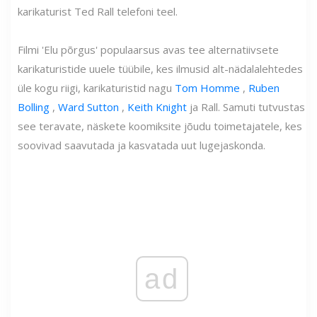
karikaturist Ted Rall telefoni teel.
Filmi 'Elu põrgus' populaarsus avas tee alternatiivsete
karikaturistide uuele tüübile, kes ilmusid alt-nädalalehtedes
üle kogu riigi, karikaturistid nagu
Tom Homme
,
Ruben
Bolling
,
Ward Sutton
,
Keith Knight
ja Rall. Samuti tutvustas
see teravate, näskete koomiksite jõudu toimetajatele, kes
soovivad saavutada ja kasvatada uut lugejaskonda.
ad