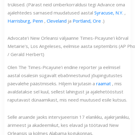
trükised. (Pärast neid ümberkorraldusi tegi Advance oma
ajalehtedes sarnased muudatused aastal
Syracuse, N.Y.
,
Harrisburg, Penn
,
Cleveland
ja
Portland, Ore
.)
Advocate'i New Orleansi väljaanne Times-Picayune'i kõrval
Metairie's, Los Angeleses, eelmise aasta septembris (AP Ph
/ Gerald Herbert)
Olen The Times-Picayune'i endine reporter ja eelmisel
aastal osalesin sügavalt ebaõnnestunud jõupingutustes
päevalehe päästmiseks. Hiljem kirjutasin a
raamat
, mis
avaldatakse sel kuul, sellest lahingust ja ajalehetööstust
raputavast dünaamikast, mis need muutused esile kutsus.
Selle aruande jaoks intervjueerisin 17 elanikku, ajakirjanikku,
ärimeest ja akadeemikut, kes elavad ja töötavad New
Orleansis ja kolmes Alabama kogukonnas.