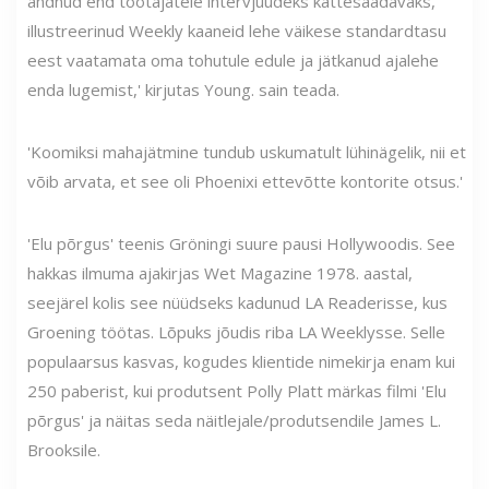
andnud end töötajatele intervjuudeks kättesaadavaks,
illustreerinud Weekly kaaneid lehe väikese standardtasu
eest vaatamata oma tohutule edule ja jätkanud ajalehe
enda lugemist,' kirjutas Young. sain teada.
'Koomiksi mahajätmine tundub uskumatult lühinägelik, nii et
võib arvata, et see oli Phoenixi ettevõtte kontorite otsus.'
'Elu põrgus' teenis Gröningi suure pausi Hollywoodis. See
hakkas ilmuma ajakirjas Wet Magazine 1978. aastal,
seejärel kolis see nüüdseks kadunud LA Readerisse, kus
Groening töötas. Lõpuks jõudis riba LA Weeklysse. Selle
populaarsus kasvas, kogudes klientide nimekirja enam kui
250 paberist, kui produtsent Polly Platt märkas filmi 'Elu
põrgus' ja näitas seda näitlejale/produtsendile James L.
Brooksile.