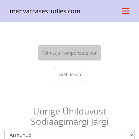
mehvaccasestudies.com
Tähtkuju Kompensatsioon
Saatluskoh
Uurige Ühilduvust
Sodiaagimärgi Järgi