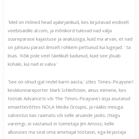
'Meil on mõned head ajakirjanikud, kes kirjutavad endiselt
veebisaidile al.com, ja mõnikord tulevad nad välja
suurepärase kajastuse ja analüüsiga, kuid ma arvan, et nad
on juhtunu pärast ilmselt rohkem pettunud kui lugejad. ' ta
lisas. 'Kõik pole veel täielikult kadunud, kuid see jõuab
kohale, kui nad ei valva.'
'See on olnud igal rindel karm aasta,' ütles Times-Picayune'i
keskkonnareporter Mark Schleifstein, ainus inimene, kes
töötab Advance'is või The Times-Picayune'i äsja asutatud
emaettevõttes NOLA Media Groupis, ja rääkis minuga.
salvestus kas raamatu või selle aruande jaoks. (Nagu
varemgi, ei vastanud ei toimetaja Jim Amoss, kelle
alluvuses ma seal oma ametiajal töötasin, ega kirjastaja