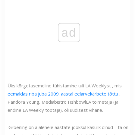
ad
Üks kõrgetasemeline tühistamine tuli LA Weeklyst
,
mis
eemaldas riba juba 2009. aastal eelarvekärbete tõttu
.
Pandora Young, Mediabistro FishbowlLA toimetaja (ja
endine LA Weekly töötaja), oli uudisest vihane.
'Groening on ajalehele aastate jooksul kasulik olnud – ta on