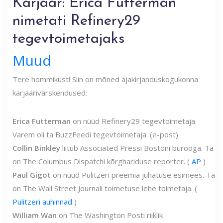
Karjäär: Erica Futterman
nimetati Refinery29
tegevtoimetajaks
Muud
Tere hommikust! Siin on mõned ajakirjanduskogukonna
karjäärivärskendused:
Erica Futterman
on nüüd Refinery29 tegevtoimetaja.
Varem oli ta BuzzFeedi tegevtoimetaja. (e-post)
Collin Binkley
liitub Associated Pressi Bostoni bürooga. Ta
on The Columbus Dispatchi kõrghariduse reporter. (
AP
)
Paul Gigot
on nüüd Pulitzeri preemia juhatuse esimees. Ta
on The Wall Street Journali toimetuse lehe toimetaja. (
Pulitzeri auhinnad
)
William Wan
on The Washington Posti riiklik