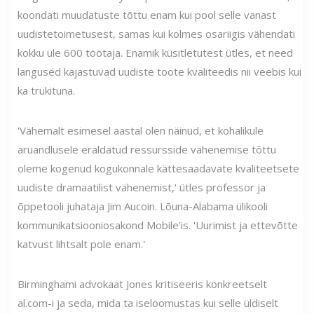
koondati muudatuste tõttu enam kui pool selle vanast
uudistetoimetusest, samas kui kolmes osariigis vähendati
kokku üle 600 töötaja. Enamik küsitletutest ütles, et need
langused kajastuvad uudiste toote kvaliteedis nii veebis kui
ka trükituna.
'Vähemalt esimesel aastal olen näinud, et kohalikule
aruandlusele eraldatud ressursside vähenemise tõttu
oleme kogenud kogukonnale kättesaadavate kvaliteetsete
uudiste dramaatilist vähenemist,' ütles professor ja
õppetooli juhataja Jim Aucoin. Lõuna-Alabama ülikooli
kommunikatsiooniosakond Mobile'is. 'Uurimist ja ettevõtte
katvust lihtsalt pole enam.'
Birminghami advokaat Jones kritiseeris konkreetselt
al.com-i ja seda, mida ta iseloomustas kui selle üldiselt