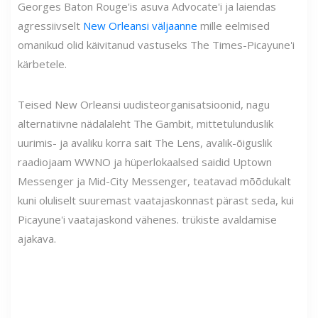
Georges Baton Rouge'is asuva Advocate'i ja laiendas
agressiivselt
New Orleansi väljaanne
mille eelmised
omanikud olid käivitanud vastuseks The Times-Picayune'i
kärbetele.
Teised New Orleansi uudisteorganisatsioonid, nagu
alternatiivne nädalaleht The Gambit, mittetulunduslik
uurimis- ja avaliku korra sait The Lens, avalik-õiguslik
raadiojaam WWNO ja hüperlokaalsed saidid Uptown
Messenger ja Mid-City Messenger, teatavad mõõdukalt
kuni oluliselt suuremast vaatajaskonnast pärast seda, kui
Picayune'i vaatajaskond vähenes. trükiste avaldamise
ajakava.