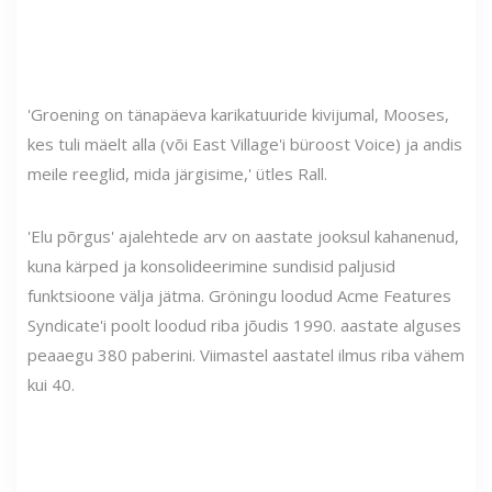
'Groening on tänapäeva karikatuuride kivijumal, Mooses,
kes tuli mäelt alla (või East Village'i büroost Voice) ja andis
meile reeglid, mida järgisime,' ütles Rall.
'Elu põrgus' ajalehtede arv on aastate jooksul kahanenud,
kuna kärped ja konsolideerimine sundisid paljusid
funktsioone välja jätma. Gröningu loodud Acme Features
Syndicate'i poolt loodud riba jõudis 1990. aastate alguses
peaaegu 380 paberini. Viimastel aastatel ilmus riba vähem
kui 40.