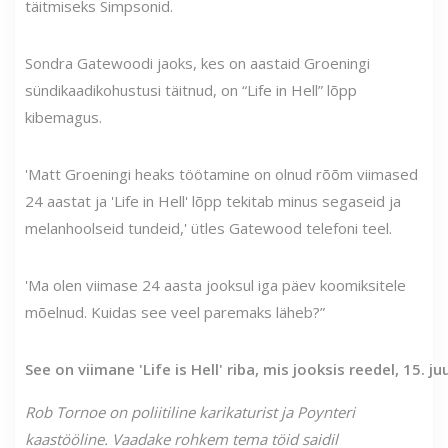
täitmiseks Simpsonid.
Sondra Gatewoodi jaoks, kes on aastaid Groeningi
sündikaadikohustusi täitnud, on “Life in Hell” lõpp
kibemagus.
'Matt Groeningi heaks töötamine on olnud rõõm viimased
24 aastat ja 'Life in Hell' lõpp tekitab minus segaseid ja
melanhoolseid tundeid,' ütles Gatewood telefoni teel.
'Ma olen viimase 24 aasta jooksul iga päev koomiksitele
mõelnud. Kuidas see veel paremaks läheb?”
See on viimane 'Life is Hell' riba, mis jooksis reedel, 15. juu
Rob Tornoe on poliitiline karikaturist ja Poynteri
kaastööline. Vaadake rohkem tema töid saidil