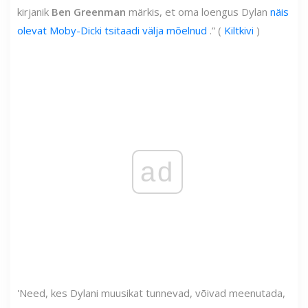
kirjanik
Ben Greenman
märkis, et oma loengus Dylan
näis
olevat Moby-Dicki tsitaadi välja mõelnud
.” (
Kiltkivi
)
ad
'Need, kes Dylani muusikat tunnevad, võivad meenutada,