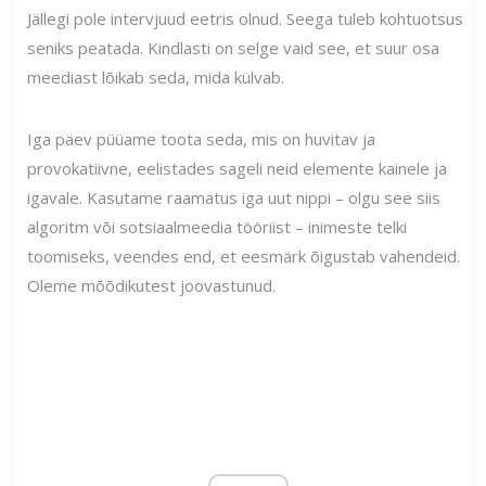
Jällegi pole intervjuud eetris olnud. Seega tuleb kohtuotsus
seniks peatada. Kindlasti on selge vaid see, et suur osa
meediast lõikab seda, mida külvab.
Iga päev püüame toota seda, mis on huvitav ja
provokatiivne, eelistades sageli neid elemente kainele ja
igavale. Kasutame raamatus iga uut nippi – olgu see siis
algoritm või sotsiaalmeedia tööriist – inimeste telki
toomiseks, veendes end, et eesmärk õigustab vahendeid.
Oleme mõõdikutest joovastunud.