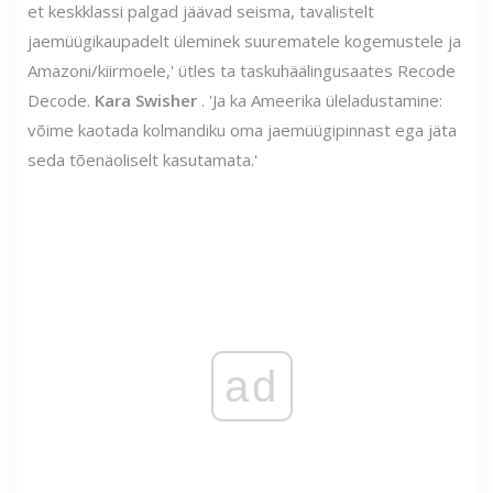
et keskklassi palgad jäävad seisma, tavalistelt
jaemüügikaupadelt üleminek suurematele kogemustele ja
Amazoni/kiirmoele,' ütles ta taskuhäälingusaates Recode
Decode.
Kara Swisher
. 'Ja ka Ameerika üleladustamine:
võime kaotada kolmandiku oma jaemüügipinnast ega jäta
seda tõenäoliselt kasutamata.'
ad