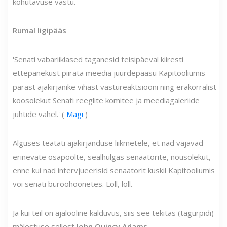
kohutavuse vastu.
Rumal ligipääs
'Senati vabariiklased taganesid teisipäeval kiiresti
ettepanekust piirata meedia juurdepääsu Kapitooliumis
pärast ajakirjanike vihast vastureaktsiooni ning erakorralist
koosolekut Senati reeglite komitee ja meediagaleriide
juhtide vahel.' (
Mägi
)
Alguses teatati ajakirjanduse liikmetele, et nad vajavad
erinevate osapoolte, sealhulgas senaatorite, nõusolekut,
enne kui nad intervjueerisid senaatorit kuskil Kapitooliumis
või senati büroohoonetes. Loll, loll.
Ja kui teil on ajalooline kalduvus, siis see tekitas (tagurpidi)
mälestuse sellest
John Quincy Adams
.