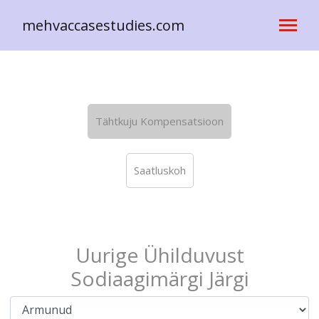
mehvaccasestudies.com
Tähtkuju Kompensatsioon
Saatluskoh
Uurige Ühilduvust
Sodiaagimärgi Järgi