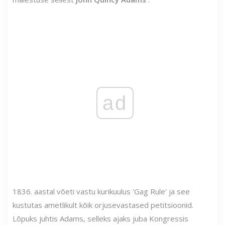
ad
1836. aastal võeti vastu kurikuulus 'Gag Rule' ja see
kustutas ametlikult kõik orjusevastased petitsioonid.
Lõpuks juhtis Adams, selleks ajaks juba Kongressis