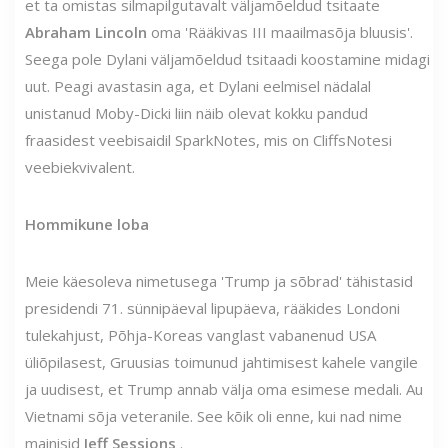
et ta omistas silmapilgutavalt väljamõeldud tsitaate
Abraham Lincoln
oma 'Rääkivas III maailmasõja bluusis'.
Seega pole Dylani väljamõeldud tsitaadi koostamine midagi
uut. Peagi avastasin aga, et Dylani eelmisel nädalal
unistanud Moby-Dicki liin näib olevat kokku pandud
fraasidest veebisaidil SparkNotes, mis on CliffsNotesi
veebiekvivalent.
Hommikune loba
Meie käesoleva nimetusega 'Trump ja sõbrad' tähistasid
presidendi 71. sünnipäeval lipupäeva, rääkides Londoni
tulekahjust, Põhja-Koreas vanglast vabanenud USA
üliõpilasest, Gruusias toimunud jahtimisest kahele vangile
ja uudisest, et Trump annab välja oma esimese medali. Au
Vietnami sõja veteranile. See kõik oli enne, kui nad nime
mainisid
Jeff Sessions
.