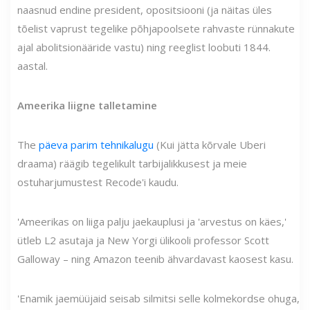
naasnud endine president, opositsiooni (ja näitas üles
tõelist vaprust tegelike põhjapoolsete rahvaste rünnakute
ajal abolitsionääride vastu) ning reeglist loobuti 1844.
aastal.
Ameerika liigne talletamine
The
päeva parim tehnikalugu
(Kui jätta kõrvale Uberi
draama) räägib tegelikult tarbijalikkusest ja meie
ostuharjumustest Recode'i kaudu.
'Ameerikas on liiga palju jaekauplusi ja 'arvestus on käes,'
ütleb L2 asutaja ja New Yorgi ülikooli professor Scott
Galloway – ning Amazon teenib ähvardavast kaosest kasu.
'Enamik jaemüüjaid seisab silmitsi selle kolmekordse ohuga,