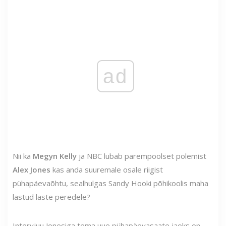
ad
Nii ka
Megyn Kelly
ja NBC lubab parempoolset polemist
Alex Jones
kas anda suuremale osale riigist
pühapäevaõhtu, sealhulgas Sandy Hooki põhikoolis maha
lastud laste peredele?
Intervjuu Jonesiga tema uue pühapäevasaate jaoks on