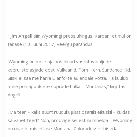
“
Jim Angell
siin Wyomingi pressiühingus. Kardan, et mul on
tänase (13. juuni 2017) veergu parandus.
'Wyoming on meie ajaloos olnud vastutav paljude
keeruliste asjade eest. Vulkaanid. Tom Horn. Sundance Kid.
Siiski ei saa me härra Gianforte au endale võtta. Ta kuulub
meie põhjapoolsete sõprade hulka – Montanas,” kirjutas
Angell.
„Ma tean – kaks suurt ruudukujulist osariiki eikuskil – kuidas
sa vahet teed? Noh, proovige sellest nii mõelda – Wyoming
on osariik, mis ei lase Montanal Coloradosse libiseda.