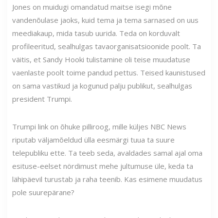
Jones on muidugi omandatud maitse isegi mõne
vandenõulase jaoks, kuid tema ja tema sarnased on uus
meediakaup, mida tasub uurida. Teda on korduvalt
profileeritud, sealhulgas tavaorganisatsioonide poolt. Ta
väitis, et Sandy Hooki tulistamine oli teise muudatuse
vaenlaste poolt toime pandud pettus. Teised kaunistused
on sama vastikud ja kogunud palju publikut, sealhulgas
president Trumpi.
Trumpi link on õhuke pilliroog, mille küljes NBC News
riputab väljamõeldud ülla eesmärgi tuua ta suure
telepubliku ette. Ta teeb seda, avaldades samal ajal oma
esituse-eelset nördimust mehe jultumuse üle, keda ta
lähipäevil turustab ja raha teenib. Kas esimene muudatus
pole suurepärane?