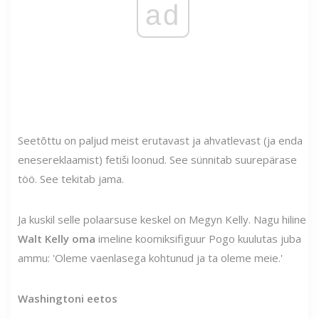
ad
Seetõttu on paljud meist erutavast ja ahvatlevast (ja enda
enesereklaamist) fetiši loonud. See sünnitab suurepärase
töö. See tekitab jama.
Ja kuskil selle polaarsuse keskel on Megyn Kelly. Nagu hiline
Walt Kelly oma
imeline koomiksifiguur Pogo kuulutas juba
ammu: 'Oleme vaenlasega kohtunud ja ta oleme meie.'
Washingtoni eetos