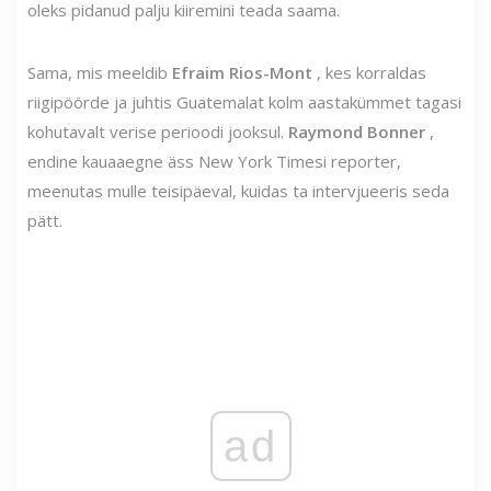
oleks pidanud palju kiiremini teada saama.
Sama, mis meeldib
Efraim Rios-Mont
, kes korraldas
riigipöörde ja juhtis Guatemalat kolm aastakümmet tagasi
kohutavalt verise perioodi jooksul.
Raymond Bonner
,
endine kauaaegne äss New York Timesi reporter,
meenutas mulle teisipäeval, kuidas ta intervjueeris seda
pätt.
ad