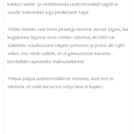
kalduv) saate- ja veebimeedia uudistetsükkel sageli ei
suuda: nüansirikas lugu pealkirjade taga.'
'Võtke näiteks see müra peaaegu kümme aastat tagasi, kui
kogukonna õiguste eest võitlev rühmitus ACORN sai
tükkideks süüdistused valijate pettuses ja proto-alt-right
video, mis viitab sellele, et organisatsioon kasutas
bordellide rajamiseks maksudollareid.'
'Paljud-paljud uudistetsüklid on möödas, kuid see ei
tähenda, et selle kurva loo mõju täna ei kajaks.'