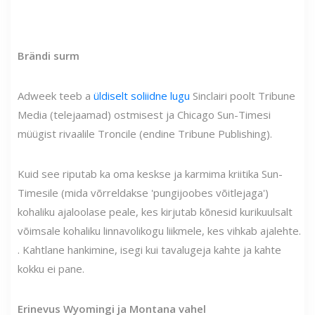
Brändi surm
Adweek teeb a
üldiselt soliidne lugu
Sinclairi poolt Tribune
Media (telejaamad) ostmisest ja Chicago Sun-Timesi
müügist rivaalile Troncile (endine Tribune Publishing).
Kuid see riputab ka oma keskse ja karmima kriitika Sun-
Timesile (mida võrreldakse 'pungijoobes võitlejaga')
kohaliku ajaloolase peale, kes kirjutab kõnesid kurikuulsalt
võimsale kohaliku linnavolikogu liikmele, kes vihkab ajalehte.
. Kahtlane hankimine, isegi kui tavalugeja kahte ja kahte
kokku ei pane.
Erinevus Wyomingi ja Montana vahel