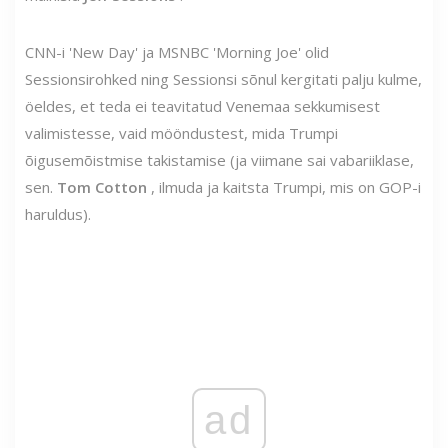
CNN-i 'New Day' ja MSNBC 'Morning Joe' olid
Sessionsirohked ning Sessionsi sõnul kergitati palju kulme,
öeldes, et teda ei teavitatud Venemaa sekkumisest
valimistesse, vaid mööndustest, mida Trumpi
õigusemõistmise takistamise (ja viimane sai vabariiklase,
sen.
Tom Cotton
, ilmuda ja kaitsta Trumpi, mis on GOP-i
haruldus).
ad