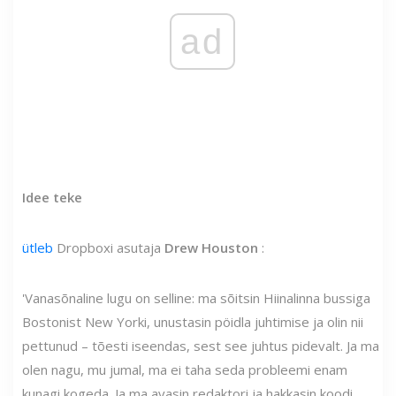
ad
Idee teke
ütleb
Dropboxi asutaja
Drew Houston
:
'Vanasõnaline lugu on selline: ma sõitsin Hiinalinna bussiga
Bostonist New Yorki, unustasin pöidla juhtimise ja olin nii
pettunud – tõesti iseendas, sest see juhtus pidevalt. Ja ma
olen nagu, mu jumal, ma ei taha seda probleemi enam
kunagi kogeda. Ja ma avasin redaktori ja hakkasin koodi