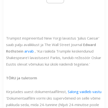
Trumpist inspireeritud New Yorgi lavastus 'Julius Caesar'
saab palju avalikkust ja The Wall Street Journal
Edward
Rothstein
arvab
, 'Kui rääkida Trumpile keskendunud
Shakespeare'i lavastusest Parkis, tundub režissöör Oskar
Eustis olevat võimukas kui ükski näidendi tegelane.'
TÕRU ja tuletorm
Kirjutades uuest dokumentaalfilmist,
Salong vaidleb vastu
'Dokumentaalfilmi vormi üks supervõimeid on selle võime
pakkuda seda, mida 24-tunnine (hiljuti 24-minutise poole