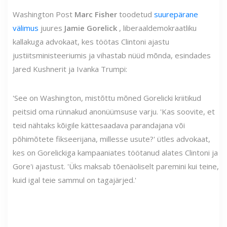
Washington Post
Marc Fisher
toodetud
suurepärane
välimus
juures
Jamie Gorelick
, liberaaldemokraatliku
kallakuga advokaat, kes töötas Clintoni ajastu
justiitsministeeriumis ja vihastab nüüd mõnda, esindades
Jared Kushnerit ja Ivanka Trumpi:
'See on Washington, mistõttu mõned Gorelicki kriitikud
peitsid oma rünnakud anonüümsuse varju. 'Kas soovite, et
teid nähtaks kõigile kättesaadava parandajana või
põhimõtete fikseerijana, millesse usute?' ütles advokaat,
kes on Gorelickiga kampaaniates töötanud alates Clintoni ja
Gore'i ajastust. 'Üks maksab tõenäoliselt paremini kui teine,
kuid igal teie sammul on tagajärjed.'