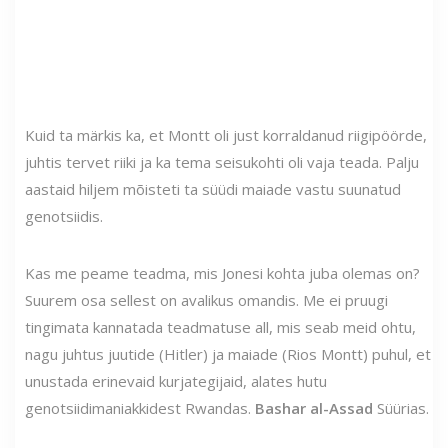
Kuid ta märkis ka, et Montt oli just korraldanud riigipöörde,
juhtis tervet riiki ja ka tema seisukohti oli vaja teada. Palju
aastaid hiljem mõisteti ta süüdi maiade vastu suunatud
genotsiidis.
Kas me peame teadma, mis Jonesi kohta juba olemas on?
Suurem osa sellest on avalikus omandis. Me ei pruugi
tingimata kannatada teadmatuse all, mis seab meid ohtu,
nagu juhtus juutide (Hitler) ja maiade (Rios Montt) puhul, et
unustada erinevaid kurjategijaid, alates hutu
genotsiidimaniakkidest Rwandas.
Bashar al-Assad
Süürias.