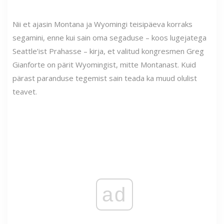
Nii et ajasin Montana ja Wyomingi teisipäeva korraks
segamini, enne kui sain oma segaduse – koos lugejatega
Seattle’ist Prahasse – kirja, et valitud kongresmen Greg
Gianforte on pärit Wyomingist, mitte Montanast. Kuid
pärast paranduse tegemist sain teada ka muud olulist
teavet.
ad