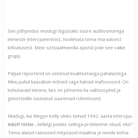
See põhjendus muidugi õigustaks suure auditooriumiga
inimeste intervjueerimist, hoolimata tema moraalsest
kõlvatusest. Meie sotsiaalmeedia ajastul pole see väike
grupp.
Paljud reporterid on veetnud kvaliteetaega pahalastega.
Minu puhul kaasaksin mõned väga halvad mafioosood. On
kohutavaid inimesi, kes on juhtumisi ka valitsusjuhid ja
genotsiidile suunatud suuremad rühmitused.
Muidugi, kui Megyn Kelly oleks teinud 1942. aasta intervjuu
Adolf Hitler
, kellelgi poleks sellega probleeme olnud, eks?
Tema alatud raevused mõjutasid maailma ja nende kohta