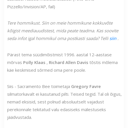
Pizzello/Invision/AP, fail)
Tere hommikust. Siin on meie hommikune kokkuvõte
kõigist meediauudistest, mida peate teadma. Kas soovite
seda infot igal hommikul oma postkasti saada? Telli
siin
.
Pärast tema süüdimõistmist 1996. aastal 12-aastase
mõrvas
Polly Klaas
,
Richard Allen Davis
tõstis mõlema
käe keskmised sõrmed oma pere poole.
Siis - Sacramento Bee toimetaja
Gregory Favre
silmatorkavalt ei kasutanud pilti. Teised tegid. Tal oli õigus,
nemad eksisid, sest polnud absoluutselt vajadust
perekonnale tekitatud valu edasiseks mälestuseks
jäädvustada.