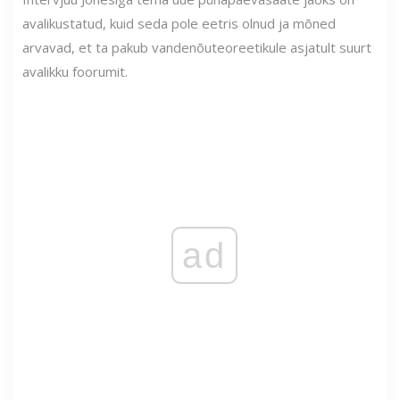
avalikustatud, kuid seda pole eetris olnud ja mõned
arvavad, et ta pakub vandenõuteoreetikule asjatult suurt
avalikku foorumit.
ad