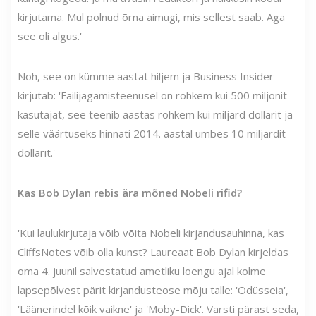
kirjutama. Mul polnud õrna aimugi, mis sellest saab. Aga
see oli algus.'
Noh, see on kümme aastat hiljem ja Business Insider
kirjutab: 'Failijagamisteenusel on rohkem kui 500 miljonit
kasutajat, see teenib aastas rohkem kui miljard dollarit ja
selle väärtuseks hinnati 2014. aastal umbes 10 miljardit
dollarit.'
Kas Bob Dylan rebis ära mõned Nobeli rifid?
'Kui laulukirjutaja võib võita Nobeli kirjandusauhinna, kas
CliffsNotes võib olla kunst? Laureaat Bob Dylan kirjeldas
oma 4. juunil salvestatud ametliku loengu ajal kolme
lapsepõlvest pärit kirjandusteose mõju talle: 'Odüsseia',
'Läänerindel kõik vaikne' ja 'Moby-Dick'. Varsti pärast seda,