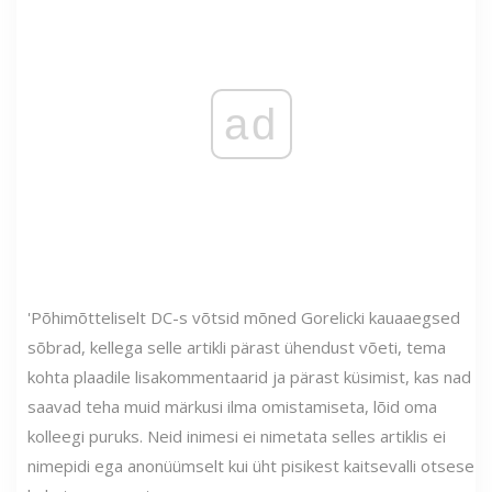
ad
'Põhimõtteliselt DC-s võtsid mõned Gorelicki kauaaegsed
sõbrad, kellega selle artikli pärast ühendust võeti, tema
kohta plaadile lisakommentaarid ja pärast küsimist, kas nad
saavad teha muid märkusi ilma omistamiseta, lõid oma
kolleegi puruks. Neid inimesi ei nimetata selles artiklis ei
nimepidi ega anonüümselt kui üht pisikest kaitsevalli otsese