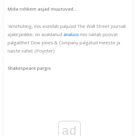
Mida rohkem asjad muutuvad…
'Ametiühing, mis esindab paljusid The Wall Street Journali
ajakirjanikke, on avaldanud
analüüs
mis näitab püsivat
palgalõhet Dow Jones & Company palgatud meeste ja
naiste vahel. (Poynter)
Shakespeare pargis
ad