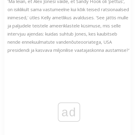
'Ma leian, et Alex Jonesi väide, et Sandy Hook oli 'pettus',
on isiklikult sama vastumeelne kui kõik teised ratsionaalsed
inimesed,' ütles Kelly ametlikus avalduses. 'See jättis mulle
ja paljudele teistele ameeriklastele küsimuse, mis selle
intervjuu ajendas: kuidas suhtub Jones, kes kaubitseb
nende ennekuulmatute vandenõuteooriatega, USA
presidendi ja kasvava miljonilise vaatajaskonna austamise?'
ad