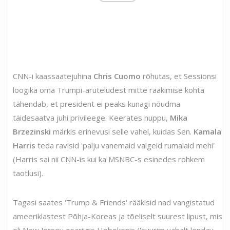
CNN-i kaassaatejuhina
Chris Cuomo
rõhutas, et Sessionsi
loogika oma Trumpi-aruteludest mitte rääkimise kohta
tähendab, et president ei peaks kunagi nõudma
täidesaatva juhi privileege. Keerates nuppu,
Mika
Brzezinski
märkis erinevusi selle vahel, kuidas Sen.
Kamala
Harris
teda ravisid 'palju vanemaid valgeid rumalaid mehi'
(Harris sai nii CNN-is kui ka MSNBC-s esinedes rohkem
taotlusi).
Tagasi saates 'Trump & Friends' rääkisid nad vangistatud
ameeriklastest Põhja-Koreas ja tõeliselt suurest lipust, mis
oli New Jersey osariigis Hobokenis ('suurim vabalt lendav