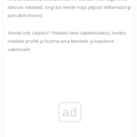
idaosas nädalaid, isegi kui nende maja jälgisid Williamsburgi
patrullohvitserid.
Nende edu saladus? Pidades kinni väikelinnadest, hoides
madalat profiili ja lootma oma klientide ja kaaslaste
vaikimisele.
ad