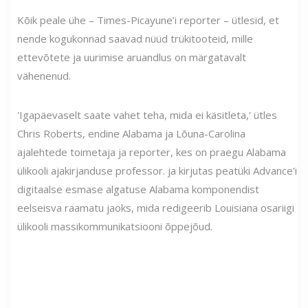
Kõik peale ühe – Times-Picayune’i reporter – ütlesid, et
nende kogukonnad saavad nüüd trükitooteid, mille
ettevõtete ja uurimise aruandlus on märgatavalt
vähenenud.
'Igapäevaselt saate vahet teha, mida ei käsitleta,' ütles
Chris Roberts, endine Alabama ja Lõuna-Carolina
ajalehtede toimetaja ja reporter, kes on praegu Alabama
ülikooli ajakirjanduse professor. ja kirjutas peatüki Advance'i
digitaalse esmase algatuse Alabama komponendist
eelseisva raamatu jaoks, mida redigeerib Louisiana osariigi
ülikooli massikommunikatsiooni õppejõud.