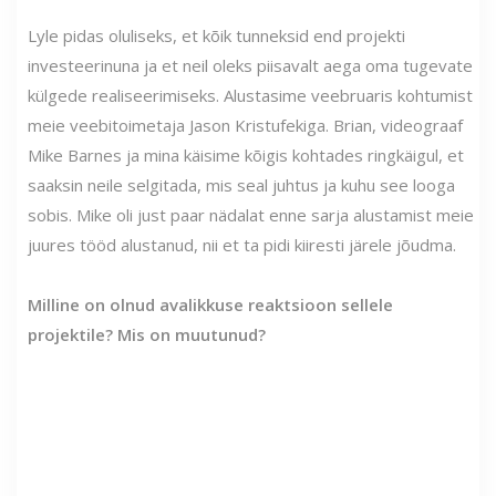
Lyle pidas oluliseks, et kõik tunneksid end projekti
investeerinuna ja et neil oleks piisavalt aega oma tugevate
külgede realiseerimiseks. Alustasime veebruaris kohtumist
meie veebitoimetaja Jason Kristufekiga. Brian, videograaf
Mike Barnes ja mina käisime kõigis kohtades ringkäigul, et
saaksin neile selgitada, mis seal juhtus ja kuhu see looga
sobis. Mike oli just paar nädalat enne sarja alustamist meie
juures tööd alustanud, nii et ta pidi kiiresti järele jõudma.
Milline on olnud avalikkuse reaktsioon sellele
projektile? Mis on muutunud?