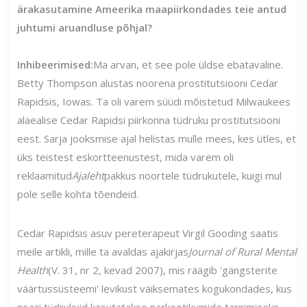
ärakasutamine Ameerika maapiirkondades teie antud
juhtumi aruandluse põhjal?
Inhibeerimised:
Ma arvan, et see pole üldse ebatavaline.
Betty Thompson alustas noorena prostitutsiooni Cedar
Rapidsis, Iowas. Ta oli varem süüdi mõistetud Milwaukees
alaealise Cedar Rapidsi piirkonna tüdruku prostitutsiooni
eest. Sarja jooksmise ajal helistas mulle mees, kes ütles, et
üks teistest eskortteenustest, mida varem oli
reklaamitud
Ajaleht
pakkus noortele tüdrukutele, kuigi mul
pole selle kohta tõendeid.
Cedar Rapidsis asuv pereterapeut Virgil Gooding saatis
meile artikli, mille ta avaldas ajakirjas
Journal of Rural Mental
Health
(V. 31, nr 2, kevad 2007), mis räägib 'gängsterite
väärtussüsteemi' levikust väiksemates kogukondades, kus
noori tüdrukuid kasutatakse narkootikumide tarnimiseks,