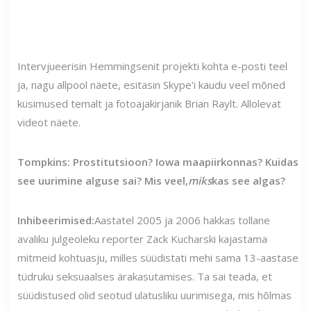
Intervjueerisin Hemmingsenit projekti kohta e-posti teel
ja, nagu allpool näete, esitasin Skype'i kaudu veel mõned
küsimused temalt ja fotoajakirjanik Brian Raylt. Allolevat
videot näete.
Tompkins: Prostitutsioon? Iowa maapiirkonnas? Kuidas
see uurimine alguse sai? Mis veel,
miks
kas see algas?
Inhibeerimised:
Aastatel 2005 ja 2006 hakkas tollane
avaliku julgeoleku reporter Zack Kucharski kajastama
mitmeid kohtuasju, milles süüdistati mehi sama 13-aastase
tüdruku seksuaalses ärakasutamises. Ta sai teada, et
süüdistused olid seotud ulatusliku uurimisega, mis hõlmas