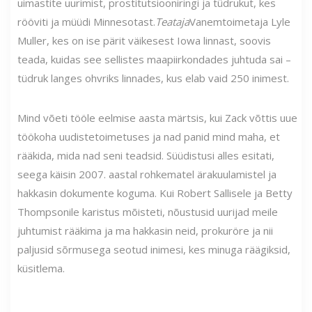
uimastite uurimist, prostitutsiooniringi ja tüdrukut, kes
rööviti ja müüdi Minnesotast.
Teataja
Vanemtoimetaja Lyle
Muller, kes on ise pärit väikesest Iowa linnast, soovis
teada, kuidas see sellistes maapiirkondades juhtuda sai –
tüdruk langes ohvriks linnades, kus elab vaid 250 inimest.
Mind võeti tööle eelmise aasta märtsis, kui Zack võttis uue
töökoha uudistetoimetuses ja nad panid mind maha, et
rääkida, mida nad seni teadsid. Süüdistusi alles esitati,
seega käisin 2007. aastal rohkematel ärakuulamistel ja
hakkasin dokumente koguma. Kui Robert Sallisele ja Betty
Thompsonile karistus mõisteti, nõustusid uurijad meile
juhtumist rääkima ja ma hakkasin neid, prokuröre ja nii
paljusid sõrmusega seotud inimesi, kes minuga räägiksid,
küsitlema.