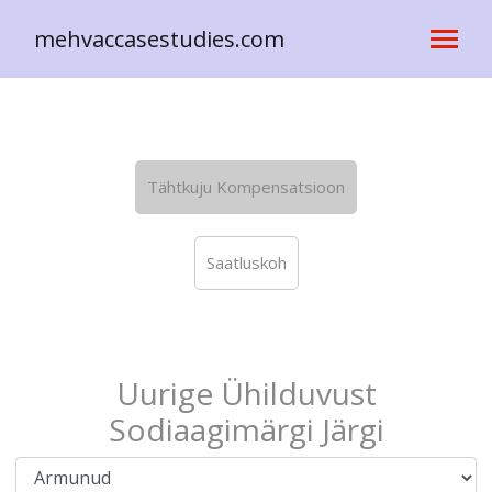
mehvaccasestudies.com
Tähtkuju Kompensatsioon
Saatluskoh
Uurige Ühilduvust
Sodiaagimärgi Järgi