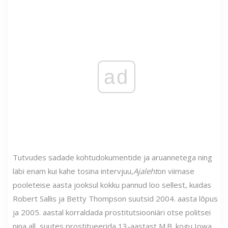
ad
Tutvudes sadade kohtudokumentide ja aruannetega ning
läbi enam kui kahe tosina intervjuu,
Ajaleht
on viimase
pooleteise aasta jooksul kokku pannud loo sellest, kuidas
Robert Sallis ja Betty Thompson suutsid 2004. aasta lõpus
ja 2005. aastal korraldada prostitutsiooniäri otse politsei
nina all, suutes prostitueerida 13-aastast M.B. kogu Iowa