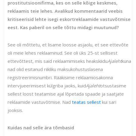
prostitutsioonifirma, kes on selle kõige keskmes,
reklaamis teie lehes. Avalikud kommentaarid veebis
kritiseerisid lehte isegi eskortreklaamide vastuvõtmise
eest. Kas paberil on selle tõttu midagi muutunud?
See oli mõttetu, et lisame loosse asjaolu, et see ettevõte
oli meie lehes reklaaminud. See oli üks 25-st sellisest
ettevõttest, mis said reklaamimiseks heakskiidu
Ajaleht
kuna
nad olid esitanud riikliku maksukohustuslasena
registreerimisnumbri. Rääkisime reklaamiosakonna
intervjueerimisest külgriba jaoks, kuid
Ajaleht
otsustasime
sellest loost teatamise ajal lõpetada spaade ja saatjate
reklaamide vastuvõtmise. Nad
teatas sellest
kui sari
jooksis.
Kuidas nad selle ära tõmbasid