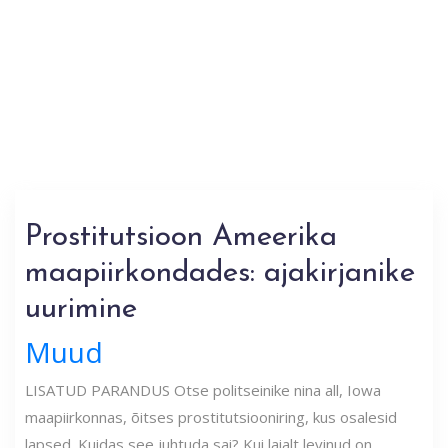
Prostitutsioon Ameerika
maapiirkondades: ajakirjanike
uurimine
Muud
LISATUD PARANDUS Otse politseinike nina all, Iowa
maapiirkonnas, õitses prostitutsiooniring, kus osalesid
lapsed. Kuidas see juhtuda sai? Kui laialt levinud on