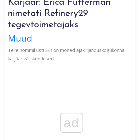
Karjäär: Erica Futterman
nimetati Refinery29
tegevtoimetajaks
Muud
Tere hommikust! Siin on mõned ajakirjanduskogukonna
karjäärivärskendused:
ad