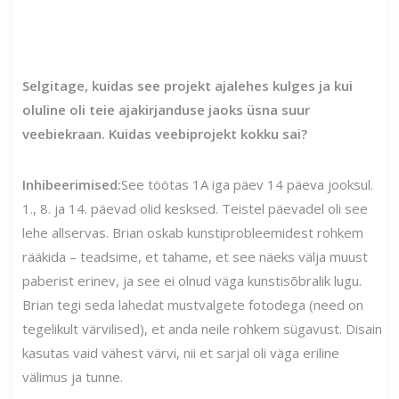
Selgitage, kuidas see projekt ajalehes kulges ja kui
oluline oli teie ajakirjanduse jaoks üsna suur
veebiekraan. Kuidas veebiprojekt kokku sai?
Inhibeerimised:
See töötas 1A iga päev 14 päeva jooksul.
1., 8. ja 14. päevad olid kesksed. Teistel päevadel oli see
lehe allservas. Brian oskab kunstiprobleemidest rohkem
rääkida – teadsime, et tahame, et see näeks välja muust
paberist erinev, ja see ei olnud väga kunstisõbralik lugu.
Brian tegi seda lahedat mustvalgete fotodega (need on
tegelikult värvilised), et anda neile rohkem sügavust. Disain
kasutas vaid vähest värvi, nii et sarjal oli väga eriline
välimus ja tunne.