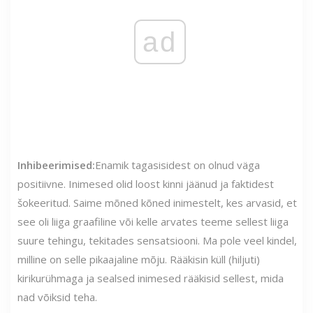
ad
Inhibeerimised:
Enamik tagasisidest on olnud väga
positiivne. Inimesed olid loost kinni jäänud ja faktidest
šokeeritud. Saime mõned kõned inimestelt, kes arvasid, et
see oli liiga graafiline või kelle arvates teeme sellest liiga
suure tehingu, tekitades sensatsiooni. Ma pole veel kindel,
milline on selle pikaajaline mõju. Rääkisin küll (hiljuti)
kirikurühmaga ja sealsed inimesed rääkisid sellest, mida
nad võiksid teha.