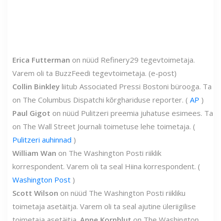
Erica Futterman
on nüüd Refinery29 tegevtoimetaja.
Varem oli ta BuzzFeedi tegevtoimetaja. (e-post)
Collin Binkley
liitub Associated Pressi Bostoni bürooga. Ta
on The Columbus Dispatchi kõrghariduse reporter. (
AP
)
Paul Gigot
on nüüd Pulitzeri preemia juhatuse esimees. Ta
on The Wall Street Journali toimetuse lehe toimetaja. (
Pulitzeri auhinnad
)
William Wan
on The Washington Posti riiklik
korrespondent. Varem oli ta seal Hiina korrespondent. (
Washington Post
)
Scott Wilson
on nüüd The Washington Posti riikliku
toimetaja asetäitja. Varem oli ta seal ajutine üleriigilise
toimetaja asetäitja.
Anne Kornblut
on The Washington