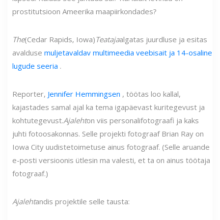
prostitutsioon Ameerika maapiirkondades?
The
(Cedar Rapids, Iowa)
Teataja
algatas juurdluse ja esitas
avalduse
muljetavaldav multimeedia veebisait ja 14-osaline
lugude seeria
.
Reporter,
Jennifer Hemmingsen
, töötas loo kallal,
kajastades samal ajal ka tema igapäevast kuritegevust ja
kohtutegevust.
Ajaleht
on viis personalifotograafi ja kaks
juhti fotoosakonnas. Selle projekti fotograaf Brian Ray on
Iowa City uudistetoimetuse ainus fotograaf. (Selle aruande
e-posti versioonis ütlesin ma valesti, et ta on ainus töötaja
fotograaf.)
Ajaleht
andis projektile selle tausta: