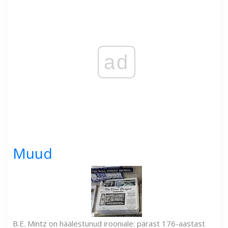
ad
Muud
B.E. Mintz on häälestunud irooniale: pärast 176-aastast