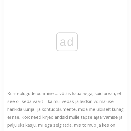
ad
Kuriteolugude uurimine … võttis kaua aega, kuid arvan, et
see oli seda väärt – ka mul vedas ja leidsin võimaluse
hankida uurija- ja kohtudokumente, mida me üldiselt kunagi
ei näe. Kõik need kirjed andsid mulle täpse ajaarvamise ja
palju üksikasju, millega selgitada, mis toimub ja kes on