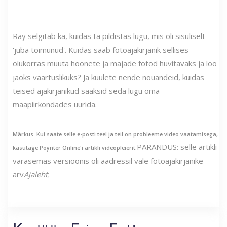
Ray selgitab ka, kuidas ta pildistas lugu, mis oli sisuliselt
'juba toimunud'. Kuidas saab fotoajakirjanik sellises
olukorras muuta hoonete ja majade fotod huvitavaks ja loo
jaoks väärtuslikuks? Ja kuulete nende nõuandeid, kuidas
teised ajakirjanikud saaksid seda lugu oma
maapiirkondades uurida.
Märkus. Kui saate selle e-posti teel ja teil on probleeme video vaatamisega,
PARANDUS: selle artikli
kasutage Poynter Online'i artikli videopleierit.
varasemas versioonis oli aadressil vale fotoajakirjanike
arv
Ajaleht.