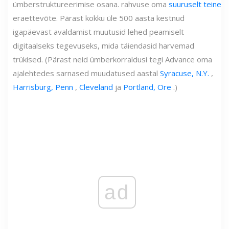
ümberstruktureerimise osana. rahvuse oma
suuruselt teine
eraettevõte. Pärast kokku üle 500 aasta kestnud
igapäevast avaldamist muutusid lehed peamiselt
digitaalseks tegevuseks, mida täiendasid harvemad
trükised. (Pärast neid ümberkorraldusi tegi Advance oma
ajalehtedes sarnased muudatused aastal
Syracuse, N.Y.
,
Harrisburg, Penn
,
Cleveland
ja
Portland, Ore
.)
ad