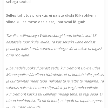
sellega seotud.
Selles tohutus projektis ei paista ükski lõik rohkem
silma kui esimese osa sissejuhatavad lõigud:
Tavalise välimusega Williamsburgi kodu keldris anti 13-
aastasele tüdrukule valida. Ta kas seksiks kahe endast
peaaegu kaks korda vanema mehega või antakse ta tagasi
oma röövijale.
Juba nädala jooksul pärast seda, kui Demont Bowie ütles
Minneapolise äärelinna tüdrukule, et ta kuulub talle, peksis
ja kuritarvitas mees teda, näljutas ta ja jättis ta magama. Ta
vahetas naise keha oma sõpradele ja isegi mehaanikule.
Kui Demont käskis tal kellelegi midagi teha, ta tegi seda. Ei
olnud keeldumist. Ta oli öelnud, et tapab ta, tapab ta pere,
kui ta üritab lahkuda.