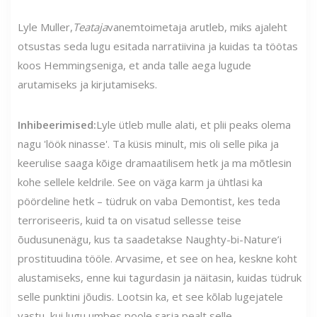
Lyle Muller,
Teataja
vanemtoimetaja arutleb, miks ajaleht
otsustas seda lugu esitada narratiivina ja kuidas ta töötas
koos Hemmingseniga, et anda talle aega lugude
arutamiseks ja kirjutamiseks.
Inhibeerimised:
Lyle ütleb mulle alati, et plii peaks olema
nagu 'löök ninasse'. Ta küsis minult, mis oli selle pika ja
keerulise saaga kõige dramaatilisem hetk ja ma mõtlesin
kohe sellele keldrile. See on väga karm ja ühtlasi ka
pöördeline hetk – tüdruk on vaba Demontist, kes teda
terroriseeris, kuid ta on visatud sellesse teise
õudusunenägu, kus ta saadetakse Naughty-bi-Nature’i
prostituudina tööle. Arvasime, et see on hea, keskne koht
alustamiseks, enne kui tagurdasin ja näitasin, kuidas tüdruk
selle punktini jõudis. Lootsin ka, et see kõlab lugejatele
vastu, kui lugu umbes poole sarja pealt selle