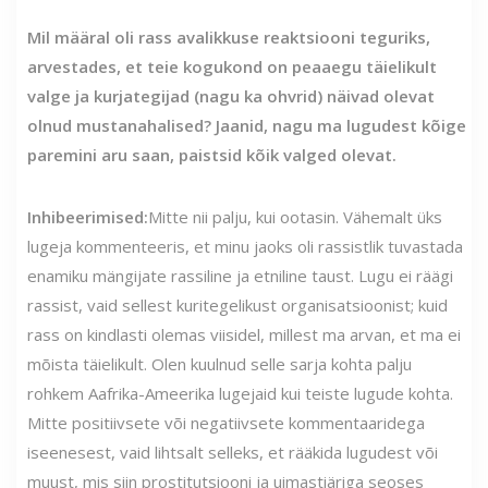
Mil määral oli rass avalikkuse reaktsiooni teguriks,
arvestades, et teie kogukond on peaaegu täielikult
valge ja kurjategijad (nagu ka ohvrid) näivad olevat
olnud mustanahalised? Jaanid, nagu ma lugudest kõige
paremini aru saan, paistsid kõik valged olevat.
Inhibeerimised:
Mitte nii palju, kui ootasin. Vähemalt üks
lugeja kommenteeris, et minu jaoks oli rassistlik tuvastada
enamiku mängijate rassiline ja etniline taust. Lugu ei räägi
rassist, vaid sellest kuritegelikust organisatsioonist; kuid
rass on kindlasti olemas viisidel, millest ma arvan, et ma ei
mõista täielikult. Olen kuulnud selle sarja kohta palju
rohkem Aafrika-Ameerika lugejaid kui teiste lugude kohta.
Mitte positiivsete või negatiivsete kommentaaridega
iseenesest, vaid lihtsalt selleks, et rääkida lugudest või
muust, mis siin prostitutsiooni ja uimastiäriga seoses