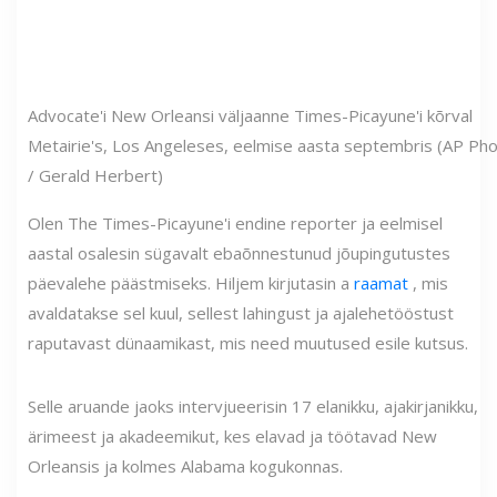
Advocate'i New Orleansi väljaanne Times-Picayune'i kõrval
Metairie's, Los Angeleses, eelmise aasta septembris (AP Ph
/ Gerald Herbert)
Olen The Times-Picayune'i endine reporter ja eelmisel
aastal osalesin sügavalt ebaõnnestunud jõupingutustes
päevalehe päästmiseks. Hiljem kirjutasin a
raamat
, mis
avaldatakse sel kuul, sellest lahingust ja ajalehetööstust
raputavast dünaamikast, mis need muutused esile kutsus.
Selle aruande jaoks intervjueerisin 17 elanikku, ajakirjanikku,
ärimeest ja akadeemikut, kes elavad ja töötavad New
Orleansis ja kolmes Alabama kogukonnas.