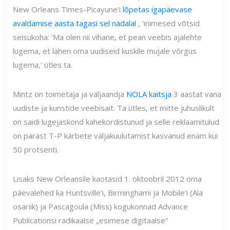
New Orleans Times-Picayune'i
lõpetas igapäevase
avaldamise aasta tagasi sel nädalal
, 'inimesed võtsid
seisukoha: 'Ma olen nii vihane, et pean veebis ajalehte
lugema, et lähen oma uudiseid kuskile mujale võrgus
lugema,' ütles ta.
Mintz on toimetaja ja väljaandja
NOLA kaitsja
3 aastat vana
uudiste ja kunstide veebisait. Ta ütles, et mitte juhuslikult
on saidi lugejaskond kahekordistunud ja selle reklaamitulud
on pärast T-P kärbete väljakuulutamist kasvanud enam kui
50 protsenti.
Lisaks New Orleansile kaotasid 1. oktoobril 2012 oma
päevalehed ka Huntsville'i, Birminghami ja Mobile'i (Ala
osariik) ja Pascagoula (Miss) kogukonnad Advance
Publicationsi radikaalse „esimese digitaalse”