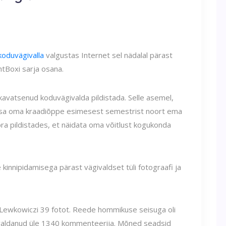
koduvägivalla
valgustas Internet sel nädalal pärast
htBoxi sarja osana.
kavatsenud koduvägivalda pildistada. Selle asemel,
re osa oma kraadiõppe esimesest semestrist noort ema
ra pildistades, et näidata oma võitlust kogukonda
kinnipidamisega pärast vägivaldset tüli fotograafi ja
 Lewkowiczi 39 fotot. Reede hommikuse seisuga oli
valdanud üle 1340 kommenteerija. Mõned seadsid