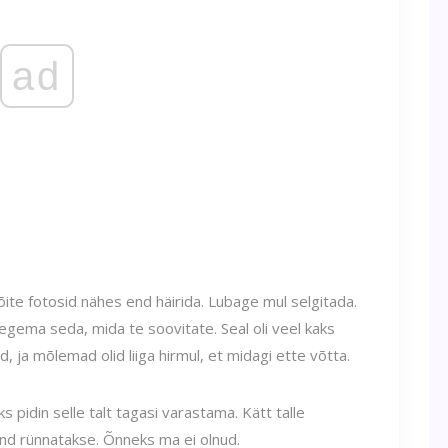
ad
ite fotosid nähes end häirida. Lubage mul selgitada.
 tegema seda, mida te soovitate. Seal oli veel kaks
, ja mõlemad olid liiga hirmul, et midagi ette võtta.
ks pidin selle talt tagasi varastama. Kätt talle
ind rünnatakse. Õnneks ma ei olnud.