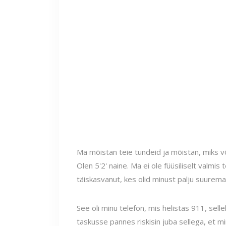
Ma mõistan teie tundeid ja mõistan, miks võ
Olen 5'2' naine. Ma ei ole füüsiliselt valmis
täiskasvanut, kes olid minust palju suuremad
See oli minu telefon, mis helistas 911, selle
taskusse pannes riskisin juba sellega, et m