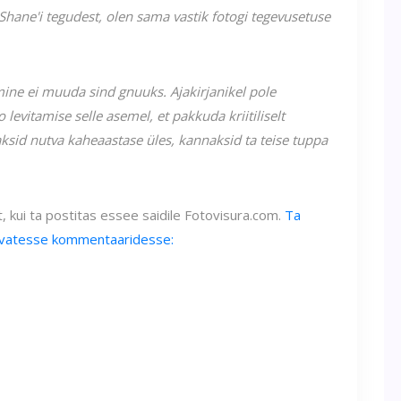
Shane'i tegudest, olen sama vastik fotogi tegevusetuse
mine ei muuda sind gnuuks. Ajakirjanikel pole
o levitamise selle asemel, et pakkuda kriitiliselt
taksid nutva kaheaastase üles, kannaksid ta teise tuppa
t, kui ta postitas essee saidile Fotovisura.com.
Ta
 olevatesse kommentaaridesse: