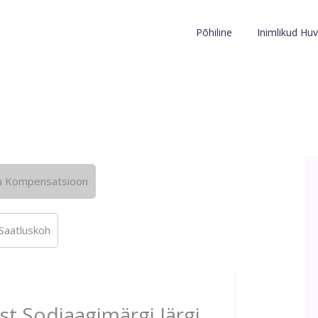
Põhiline
Inimlikud Huv
u Kompensatsioon
Saatluskoh
st Sodiaagimärgi Järgi