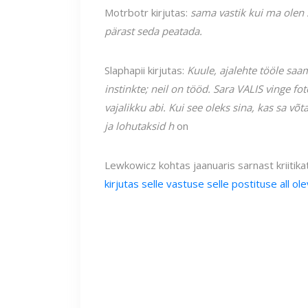
Motrbotr kirjutas:
sama vastik kui ma olen 
pärast seda peatada.
Slaphapii kirjutas:
Kuule, ajalehte tööle saa
instinkte; neil on tööd. Sara VALIS vinge fot
vajalikku abi. Kui see oleks sina, kas sa võ
ja lohutaksid h
on
Lewkowicz kohtas jaanuaris sarnast kriitika
kirjutas selle vastuse selle postituse all