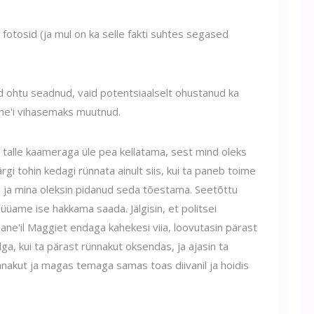
fotosid (ja mul on ka selle fakti suhtes segased
nd ohtu seadnud, vaid potentsiaalselt ohustanud ka
ane'i vihasemaks muutnud.
d talle kaameraga üle pea kellatama, sest mind oleks
rgi tohin kedagi rünnata ainult siis, kui ta paneb toime
es ja mina oleksin pidanud seda tõestama. Seetõttu
püüame ise hakkama saada. Jälgisin, et politsei
ane'il Maggiet endaga kahekesi viia, loovutasin pärast
a, kui ta pärast rünnakut oksendas, ja ajasin ta
nakut ja magas temaga samas toas diivanil ja hoidis