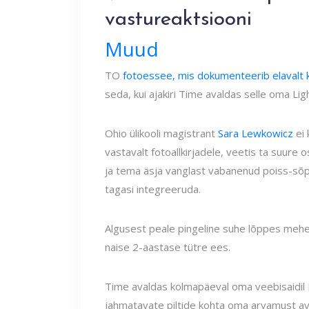
vastureaktsiooni
Muud
TO
fotoessee, mis dokumenteerib elavalt 
seda, kui ajakiri Time avaldas selle oma Lig
Ohio ülikooli magistrant
Sara Lewkowicz
ei 
vastavalt fotoallkirjadele, veetis ta suu
ja tema äsja vanglast vabanenud poiss-sõp
tagasi integreeruda.
Algusest peale pingeline suhe lõppes mehe 
naise 2-aastase tütre ees.
Time avaldas kolmapäeval oma veebisaidil
jahmatavate piltide kohta oma arvamust a