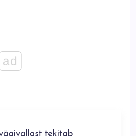
ad
ägivallast tekitab