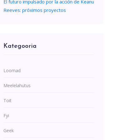
El futuro impulsado por la acción de Keanu
Reeves: próximos proyectos
Kategooria
Loomad
Meelelahutus
Toit
Fyi
Geek