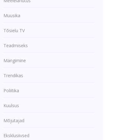
Meelelahutus
Muusika
Tõsielu TV
Teadmiseks
Mängimine
Trendikas
Poliitika
Kuulsus
Mõjutajad
Eksklusiivsed