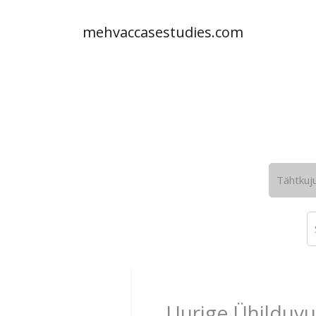
mehvaccasestudies.com
Tähtkuj
Uurige Ühilduvu