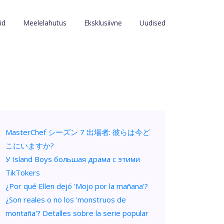
id
Meelelahutus
Eksklusiivne
Uudised
MasterChef シーズン 7 出場者: 彼らは今ど
こにいますか?
У Island Boys большая драма с этими
TikTokers
¿Por qué Ellen dejó 'Mojo por la mañana'?
¿Son reales o no los 'monstruos de
montaña'? Detalles sobre la serie popular