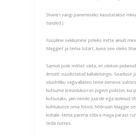
Shane'i vangi panemiseks kasutatakse minu 
tunded.)
Füüsiline sekkumine poleks mitte ainult mi
Maggiet ja tema tütart, kuna see oleks Sh
Samuti pole mõtet väita, et oleksin pidanu
ilmselt süüdistatud kallaletungis. Seaduse jä
eluohtliku vägivallateo teise inimese suht
kutsume kriisiolukorras pigem politsei, kui 
kutsutaks, jäin nende juurde ega lasknud Sh
kohtukutse oma fotod, hõõrusin Maggie selg
kohale. tema parima sõbra majja pärast rün
teda nuttes.