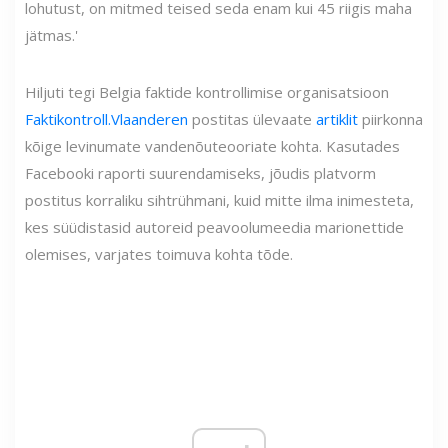
lohutust, on mitmed teised seda enam kui 45 riigis maha
jätmas.'
Hiljuti tegi Belgia faktide kontrollimise organisatsioon
Faktikontroll.Vlaanderen
postitas ülevaate
artiklit
piirkonna
kõige levinumate vandenõuteooriate kohta. Kasutades
Facebooki raporti suurendamiseks, jõudis platvorm
postitus korraliku sihtrühmani, kuid mitte ilma inimesteta,
kes süüdistasid autoreid peavoolumeedia marionettide
olemises, varjates toimuva kohta tõde.