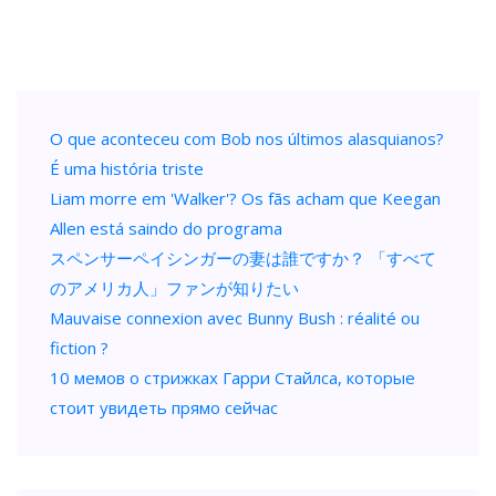
O que aconteceu com Bob nos últimos alasquianos?
É uma história triste
Liam morre em 'Walker'? Os fãs acham que Keegan
Allen está saindo do programa
スペンサーペイシンガーの妻は誰ですか？ 「すべて
のアメリカ人」ファンが知りたい
Mauvaise connexion avec Bunny Bush : réalité ou
fiction ?
10 мемов о стрижках Гарри Стайлса, которые
стоит увидеть прямо сейчас