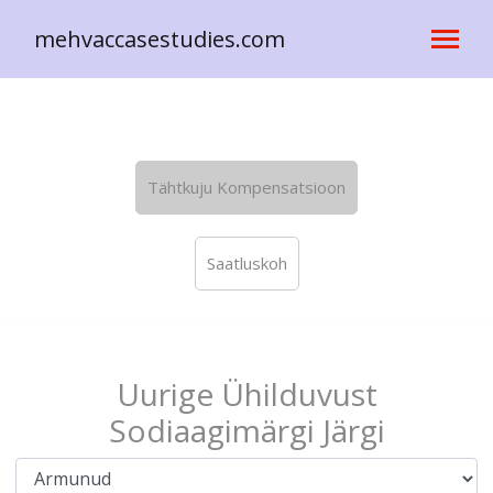
mehvaccasestudies.com
Tähtkuju Kompensatsioon
Saatluskoh
Uurige Ühilduvust
Sodiaagimärgi Järgi