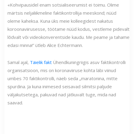
«Kohvipausidel enam sotsialiseerumist ei toimu. Olime
märtsis neljaliikmeline faktikontrollija meeskond; nüüd
oleme kaheksa. Kuna üks meie kolleegidest nakatus
koroonaviirusesse, töötame nüüd kodus, vestleme pidevalt
lõdvalt või videokonverentside kaudu. Me peame ja tahame
edasi minna!” ütleb Alice Echtermann.
Samal ajal,
Täielik fakt
Ühendkuningriigis asuv faktikontrolli
organisatsioon, mis on koronaviiruse kohta läbi viinud
umbes 70 faktikontrolli, näeb seda „maratonina, mitte
spurdina. Ja kuna inimesed seisavad silmitsi paljude
väljakutsetega, pakuvad nad jätkuvalt tuge, mida nad
saavad.