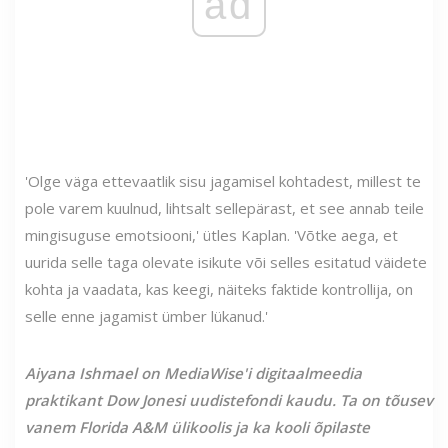
ad
'Olge väga ettevaatlik sisu jagamisel kohtadest, millest te
pole varem kuulnud, lihtsalt sellepärast, et see annab teile
mingisuguse emotsiooni,' ütles Kaplan. 'Võtke aega, et
uurida selle taga olevate isikute või selles esitatud väidete
kohta ja vaadata, kas keegi, näiteks faktide kontrollija, on
selle enne jagamist ümber lükanud.'
Aiyana Ishmael on MediaWise'i digitaalmeedia
praktikant Dow Jonesi uudistefondi kaudu. Ta on tõusev
vanem Florida A&M ülikoolis ja ka kooli õpilaste