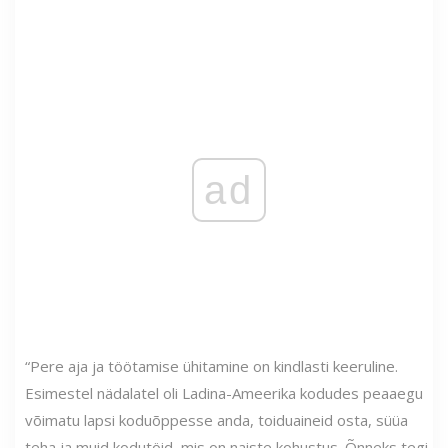
ad
“Pere aja ja töötamise ühitamine on kindlasti keeruline.
Esimestel nädalatel oli Ladina-Ameerika kodudes peaaegu
võimatu lapsi koduõppesse anda, toiduaineid osta, süüa
teha ja muid kodutöid, mis on naiste kohustus. Õnneks tegi