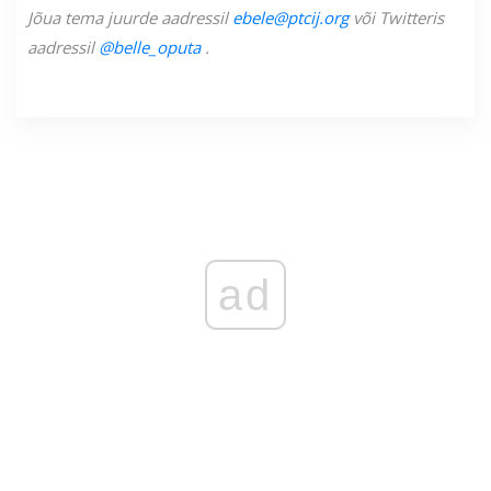
Jõua tema juurde aadressil
ebele@ptcij.org
või Twitteris
aadressil
@belle_oputa
.
ad