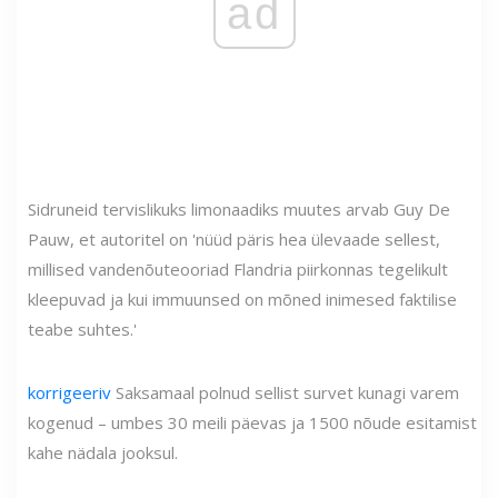
ad
Sidruneid tervislikuks limonaadiks muutes arvab Guy De
Pauw, et autoritel on 'nüüd päris hea ülevaade sellest,
millised vandenõuteooriad Flandria piirkonnas tegelikult
kleepuvad ja kui immuunsed on mõned inimesed faktilise
teabe suhtes.'
korrigeeriv
Saksamaal polnud sellist survet kunagi varem
kogenud – umbes 30 meili päevas ja 1500 nõude esitamist
kahe nädala jooksul.