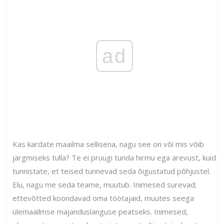
ad
Kas kardate maailma sellisena, nagu see on või mis võib
järgmiseks tulla? Te ei pruugi tunda hirmu ega ärevust, kuid
tunnistate, et teised tunnevad seda õigustatud põhjustel.
Elu, nagu me seda teame, muutub. Inimesed surevad;
ettevõtted koondavad oma töötajaid, muutes seega
ülemaailmse majanduslanguse peatseks. Inimesed,