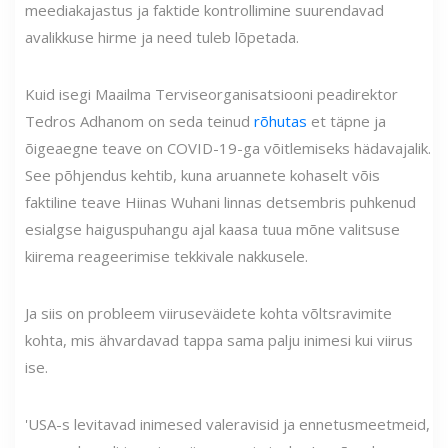
meediakajastus ja faktide kontrollimine suurendavad
avalikkuse hirme ja need tuleb lõpetada.
Kuid isegi Maailma Terviseorganisatsiooni peadirektor
Tedros Adhanom on seda teinud
rõhutas
et täpne ja
õigeaegne teave on COVID-19-ga võitlemiseks hädavajalik.
See põhjendus kehtib, kuna aruannete kohaselt võis
faktiline teave Hiinas Wuhani linnas detsembris puhkenud
esialgse haiguspuhangu ajal kaasa tuua mõne valitsuse
kiirema reageerimise tekkivale nakkusele.
Ja siis on probleem viiruseväidete kohta võltsravimite
kohta, mis ähvardavad tappa sama palju inimesi kui viirus
ise.
'USA-s levitavad inimesed valeravisid ja ennetusmeetmeid,