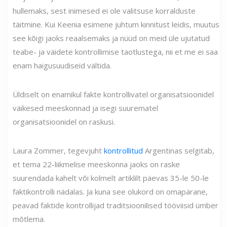
hullemaks, sest inimesed ei ole valitsuse korralduste
täitmine. Kui Keenia esimene juhtum kinnitust leidis, muutus
see kõigi jaoks reaalsemaks ja nüüd on meid üle ujutatud
teabe- ja väidete kontrollimise taotlustega, nii et me ei saa
enam haigusuudiseid vältida.
Üldiselt on enamikul fakte kontrollivatel organisatsioonidel
väikesed meeskonnad ja isegi suurematel
organisatsioonidel on raskusi.
Laura Zommer, tegevjuht
kontrollitud
Argentinas selgitab,
et tema 22-liikmelise meeskonna jaoks on raske
suurendada kahelt või kolmelt artiklilt päevas 35-le 50-le
faktikontrolli nädalas. Ja kuna see olukord on omapärane,
peavad faktide kontrollijad traditsioonilised tööviisid ümber
mõtlema.