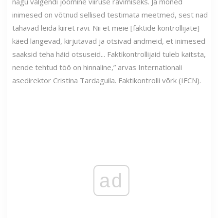
nagu valgendi joomine viiruse ravimiseks. Ja mõned
inimesed on võtnud sellised testimata meetmed, sest nad
tahavad leida kiiret ravi. Nii et meie [faktide kontrollijate]
käed langevad, kirjutavad ja otsivad andmeid, et inimesed
saaksid teha häid otsuseid... Faktikontrollijaid tuleb kaitsta,
nende tehtud töö on hinnaline,” arvas Internationali
asedirektor Cristina Tardaguila. Faktikontrolli võrk (IFCN).
ad