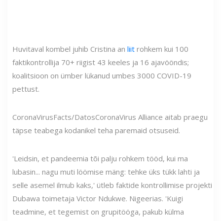
Huvitaval kombel juhib Cristina an
liit
rohkem kui 100
faktikontrollija 70+ riigist 43 keeles ja 16 ajavööndis;
koalitsioon on ümber lükanud umbes 3000 COVID-19
pettust.
CoronaVirusFacts/DatosCoronaVirus Alliance aitab praegu
täpse teabega kodanikel teha paremaid otsuseid.
'Leidsin, et pandeemia tõi palju rohkem tööd, kui ma
lubasin... nagu muti löömise mäng: tehke üks tükk lahti ja
selle asemel ilmub kaks,' ütleb faktide kontrollimise projekti
Dubawa toimetaja Victor Ndukwe. Nigeerias. 'Kuigi
teadmine, et tegemist on grupitööga, pakub külma