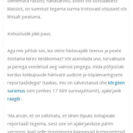
olenemata rassist, nahavärvist, soost või sotsiaalsest
klassist, on sunnitud tegema surma trotsivaid otsuseid või
lihtsalt peatuma.
Kohustuslik pikk paus.
Aga mis juhtub siis, kui olete hädavajalik teenus ja peate
töötama kiires keskkonnas? Või asendada une, turvalisuse
ja perega veedetud aeg vaimse pingega, mida põhjustab
korduv kokkupuude häirivate uudiste ja ööpäevaringsete
reportaažidega? Itaalias, mis on salvestanud ühe
kõrgeim
suremus
seni (umbes 17 669 surmajuhtumit), ajakirjanik
räägib
:
'Ma arvan, et on vältimatu, et lähen lõpuks kohapeale
reportaaži tegema, sest see on ajakirjanduse parim
versioon, kuid selle tegemisega kaasnevad kompromissid