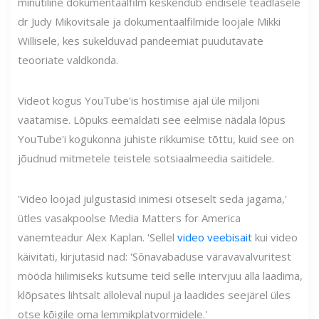
minutiline dokumentaalfilm keskendub endisele teadlasele
dr Judy Mikovitsale ja dokumentaalfilmide loojale Mikki
Willisele, kes sukelduvad pandeemiat puudutavate
teooriate valdkonda.
Videot kogus YouTube'is hostimise ajal üle miljoni
vaatamise. Lõpuks eemaldati see eelmise nädala lõpus
YouTube'i kogukonna juhiste rikkumise tõttu, kuid see on
jõudnud mitmetele teistele sotsiaalmeedia saitidele.
'Video loojad julgustasid inimesi otseselt seda jagama,'
ütles vasakpoolse Media Matters for America
vanemteadur Alex Kaplan. 'Sellel
video veebisait
kui video
käivitati, kirjutasid nad: 'Sõnavabaduse väravavalvuritest
mööda hiilimiseks kutsume teid selle intervjuu alla laadima,
klõpsates lihtsalt alloleval nupul ja laadides seejärel üles
otse kõigile oma lemmikplatvormidele.'