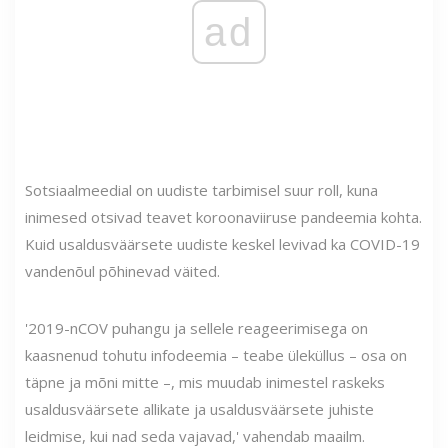
ad
Sotsiaalmeedial on uudiste tarbimisel suur roll, kuna
inimesed otsivad teavet koroonaviiruse pandeemia kohta.
Kuid usaldusväärsete uudiste keskel levivad ka COVID-19
vandenõul põhinevad väited.
'2019-nCOV puhangu ja sellele reageerimisega on
kaasnenud tohutu infodeemia – teabe üleküllus – osa on
täpne ja mõni mitte –, mis muudab inimestel raskeks
usaldusväärsete allikate ja usaldusväärsete juhiste
leidmise, kui nad seda vajavad,' vahendab maailm.