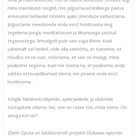
minu meeskond reeglid, mis julgustavad kolleege päeva
erinevatel hetkedel mõneks ajaks ühenduse katkestama.
Julgustame meeskonda enda eest hoolitsema ning
tegelema jooga, meditatsiooni ja liikumisega seotud
tegevustega. Ilmselgelt pole see väga lihtne. Kuid
vähemalt sel hetkel, võib-olla seetõttu, et tunneme, et
nõudlus on nii suur, mõistame, et see on midagi, mida
peaksime tegema. Kuid me teame ka, et peaksime enda
suhtes ettevaatlikumad olema; me peame enda eest
hoolitsema.'
Kõigile faktikontrollijatele, ajakirjanikele ja olulistele
töötajatele ütleme: hei, see on raske töö, mida teete. On
sinuga korras?
Ebele Oputa on faktikontrolli projekti Dubawa reporter.