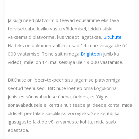
Ja kuigi need platvormid teevad edusamme eksitava
terviseteabe leviku vastu võitlemisel, leidub siiski
väiksemaid platvorme, kus videot jagatakse.
BitChute
Näiteks on dokumentaalfilmi osad 14. mai seisuga üle 64
000 vaatamise. Teine sait nimega
Brighteon
juhib ka
videot, millel on 14. mai seisuga üle 19 000 vaatamise.
BitChute on 'peer-to-peer sisu jagamise platvormiga
seotud teenused'. BitChute loetleb oma kogukonna
juhistes sõnavabaduse ühena, öeldes, et 'õigus
sõnavabadusele ei kehti ainult teabe ja ideede kohta, mida
üldiselt peetakse kasulikuks või õigeks. See kehtib ka
igasuguste faktide või arvamuste kohta, mida saab
edastada.