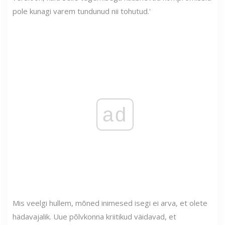
pole kunagi varem tundunud nii tohutud.'
ad
Mis veelgi hullem, mõned inimesed isegi ei arva, et olete
hädavajalik. Uue põlvkonna kriitikud väidavad, et