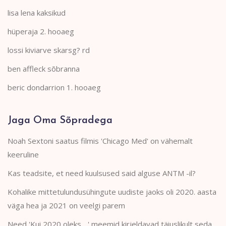
lisa lena kaksikud
hüperaja 2. hooaeg
lossi kiviarve skarsg? rd
ben affleck sõbranna
beric dondarrion 1. hooaeg
Jaga Oma Sõpradega
Noah Sextoni saatus filmis 'Chicago Med' on vähemalt
keeruline
Kas teadsite, et need kuulsused said alguse ANTM -il?
Kohalike mittetulundusühingute uudiste jaoks oli 2020. aasta
väga hea ja 2021 on veelgi parem
Need 'Kui 2020 oleks ...' meemid kirjeldavad täiuslikult seda