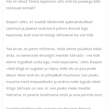
mis on olnud Timesi kajastuse võti, eriti kui peaaegu kõik
töötavad eemalt?
Baquet ütles, et suudab läbida kõik ajakirjanduslikud
sammud ja plaanid seda kord-põlves ilmuvat lugu
kajastada, kuid seal oli midagi tähtsamat kui see kõik.
'Ma arvan, et parim mõtteviis, mida oleme püüdnud edasi
anda, on inimestele ilmselget meelde tuletada – me kõik
elame tegelikult seda lugu, mida kajastame,' ütles Baquet.
«Meil kõigil on sugulasi ja sõpru, kelle elu on pea peale
läinud. Meie endi elu on põhjalikult muutunud. See peaks
muutma meid empaatiliseks ja andma meile lugude ideid.
Kõige tähtsam on see, et see peaks meile meelde
tuletama, et peame hoolitsema enda ja oma perede eest.
Vaadake kindlasti minu igapäevast Poynter Reporti