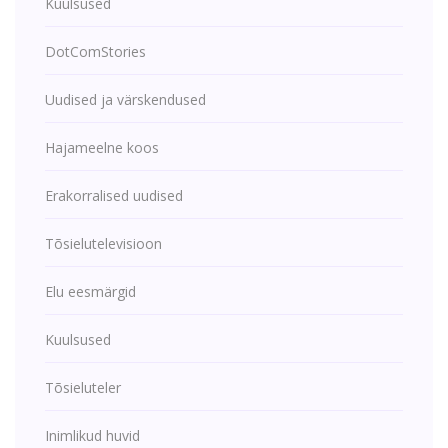
Kuulsused
DotComStories
Uudised ja värskendused
Hajameelne koos
Erakorralised uudised
Tõsielutelevisioon
Elu eesmärgid
Kuulsused
Tõsieluteler
Inimlikud huvid