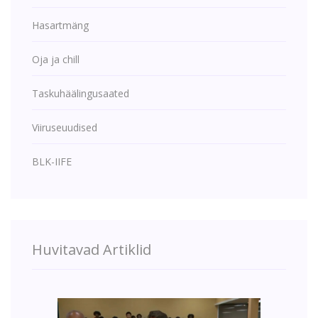
Hasartmäng
Oja ja chill
Taskuhäälingusaated
Viiruseuudised
BLK-IIFE
Huvitavad Artiklid