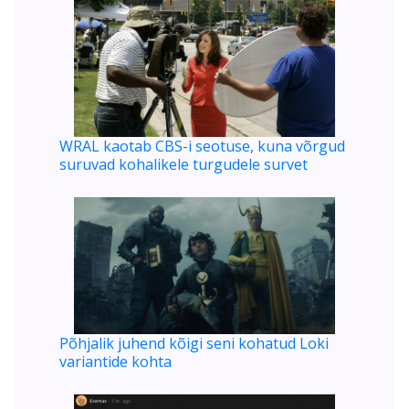
WRAL kaotab CBS-i seotuse, kuna võrgud
suruvad kohalikele turgudele survet
Põhjalik juhend kõigi seni kohatud Loki
variantide kohta