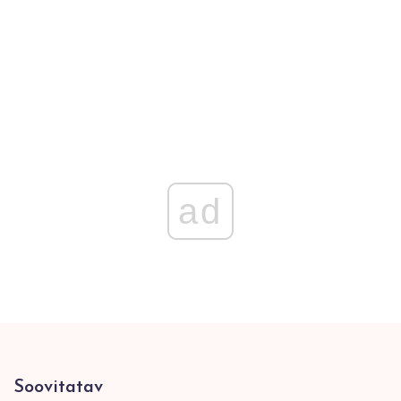
ad
Soovitatav