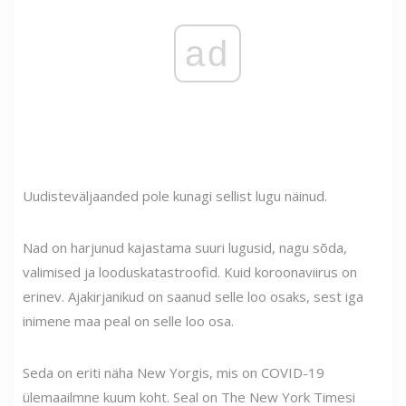
ad
Uudisteväljaanded pole kunagi sellist lugu näinud.
Nad on harjunud kajastama suuri lugusid, nagu sõda,
valimised ja looduskatastroofid. Kuid koroonaviirus on
erinev. Ajakirjanikud on saanud selle loo osaks, sest iga
inimene maa peal on selle loo osa.
Seda on eriti näha New Yorgis, mis on COVID-19
ülemaailmne kuum koht. Seal on The New York Timesi