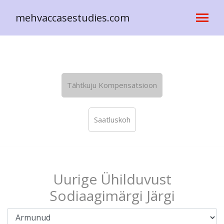
mehvaccasestudies.com
Tähtkuju Kompensatsioon
Saatluskoh
Uurige Ühilduvust
Sodiaagimärgi Järgi