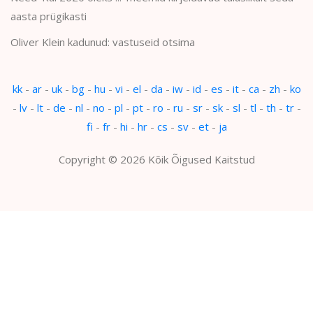
aasta prügikasti
Oliver Klein kadunud: vastuseid otsima
kk
-
ar
-
uk
-
bg
-
hu
-
vi
-
el
-
da
-
iw
-
id
-
es
-
it
-
ca
-
zh
-
ko
-
lv
-
lt
-
de
-
nl
-
no
-
pl
-
pt
-
ro
-
ru
-
sr
-
sk
-
sl
-
tl
-
th
-
tr
-
fi
-
fr
-
hi
-
hr
-
cs
-
sv
-
et
-
ja
Copyright © 2026 Kõik Õigused Kaitstud