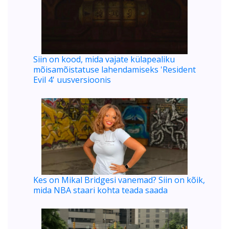
Siin on kood, mida vajate külapealiku
mõisamõistatuse lahendamiseks 'Resident
Evil 4' uusversioonis
Kes on Mikal Bridgesi vanemad? Siin on kõik,
mida NBA staari kohta teada saada