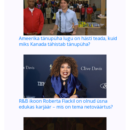
Ameerika tänupüha lugu on hästi teada, kuid
miks Kanada tähistab tänupüha?
R&B ikoon Roberta Flackil on olnud üsna
edukas karjäär – mis on tema netoväärtus?