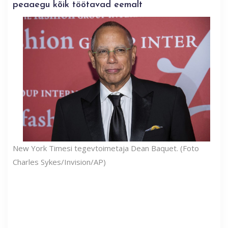
peaaegu kõik töötavad eemalt
New York Timesi tegevtoimetaja Dean Baquet. (Foto
Charles Sykes/Invision/AP)