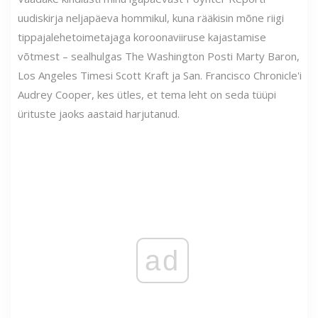
uudiskirja neljapäeva hommikul, kuna rääkisin mõne riigi
tippajalehetoimetajaga koroonaviiruse kajastamise
võtmest – sealhulgas The Washington Posti Marty Baron,
Los Angeles Timesi Scott Kraft ja San. Francisco Chronicle'i
Audrey Cooper, kes ütles, et tema leht on seda tüüpi
ürituste jaoks aastaid harjutanud.
ad