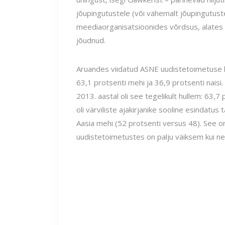
jõupingutustele (või vähemalt jõupingutus
meediaorganisatsioonides võrdsus, alates t
jõudnud.
Aruandes viidatud ASNE uudistetoimetuse l
63,1 protsenti mehi ja 36,9 protsenti naisi
2013. aastal oli see tegelikult hullem: 63,7 
oli värviliste ajakirjanike sooline esindatus 
Aasia mehi (52 protsenti versus 48). See 
uudistetoimetustes on palju väiksem kui ne