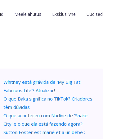
id
Meelelahutus
Eksklusiivne
Uudised
Whitney está grávida de 'My Big Fat
Fabulous Life'? Atualizar!
O que Baka significa no TikTok? Criadores
têm dúvidas
O que aconteceu com Nadine de 'Snake
City' e o que ela está fazendo agora?
Sutton Foster est marié et a un bébé :