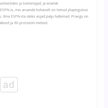
umnistides ja toimetajad. Ja enamik
 ESPN-is, mis aruande kohaselt on teinud jõupingutusi
Ilma ESPN-ita oleks asjad palju hullemad. Praegu on
alised ja 90 protsenti mehed.
ad