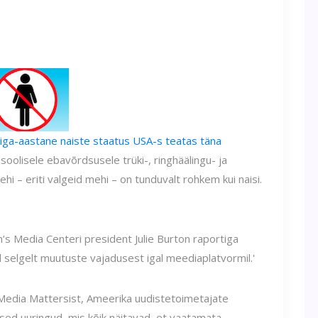
iga-aastane naiste staatus USA-s teatas täna
soolisele ebavõrdsusele trüki-, ringhäälingu- ja
 – eriti valgeid mehi – on tunduvalt rohkem kui naisi.
n’s Media Centeri president Julie Burton raportiga
selgelt muutuste vajadusest igal meediaplatvormil.'
Media Mattersist, Ameerika uudistetoimetajate
tised uuringud, mis kõik näitavad, et vaatamata