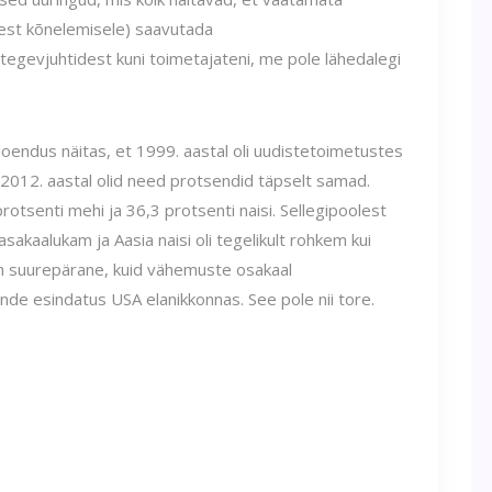
test kõnelemisele) saavutada
egevjuhtidest kuni toimetajateni, me pole lähedalegi
oendus näitas, et 1999. aastal oli uudistetoimetustes
. 2012. aastal olid need protsendid täpselt samad.
protsenti mehi ja 36,3 protsenti naisi. Sellegipoolest
tasakaalukam ja Aasia naisi oli tegelikult rohkem kui
on suurepärane, kuid vähemuste osakaal
nde esindatus USA elanikkonnas. See pole nii tore.