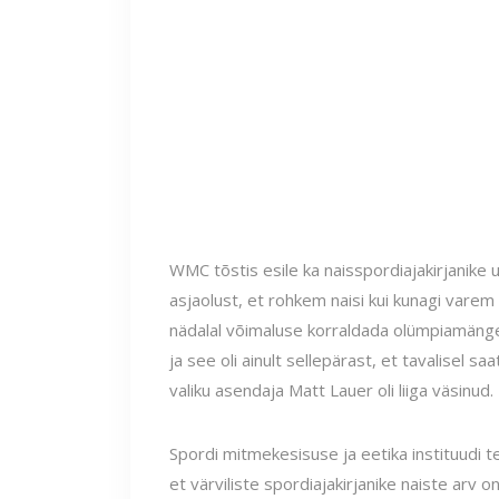
WMC tõstis esile ka naisspordiajakirjanike 
asjaolust, et rohkem naisi kui kunagi varem
nädalal võimaluse korraldada olümpiamänge p
ja see oli ainult sellepärast, et tavalisel s
valiku asendaja Matt Lauer oli liiga väsinud.
Spordi mitmekesisuse ja eetika instituudi t
et värviliste spordiajakirjanike naiste arv o