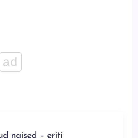
ad
d naised – eriti