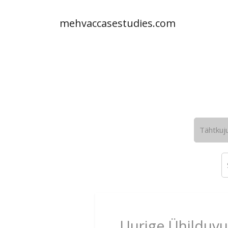
mehvaccasestudies.com
Tähtkuj
Uurige Ühilduvu