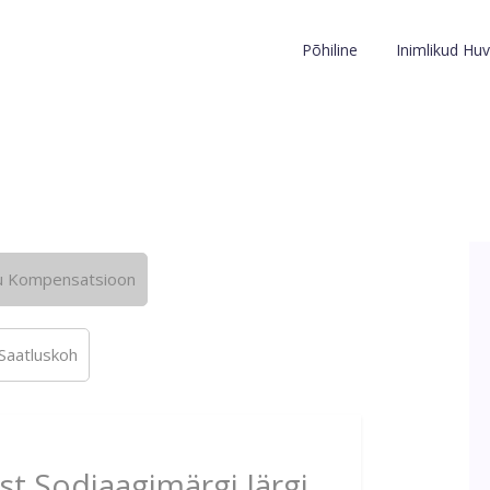
Põhiline
Inimlikud Huv
u Kompensatsioon
Saatluskoh
st Sodiaagimärgi Järgi