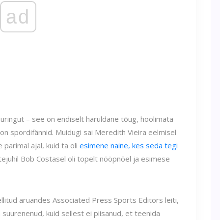
ad
uuringut – see on endiselt haruldane tõug, hoolimata
 on spordifännid. Muidugi sai Meredith Vieira eelmisel
arimal ajal, kuid ta oli
esimene naine, kes seda tegi
aatejuhil Bob Costasel oli topelt nööpnõel ja esimese
ellitud aruandes Associated Press Sports Editors leiti,
n suurenenud, kuid sellest ei piisanud, et teenida