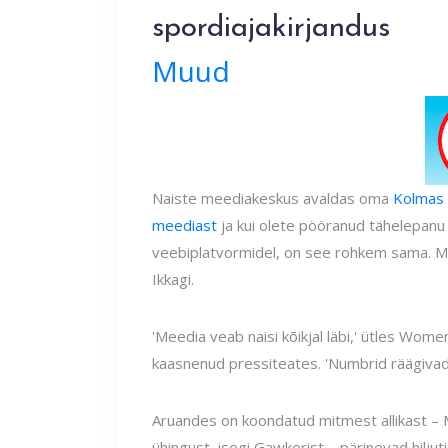
spordiajakirjandus
Muud
Naiste meediakeskus avaldas oma
Kolmas 
meediast
ja kui olete pööranud tähelepanu 
veebiplatvormidel, on see rohkem sama. Mehi
Ikkagi.
'Meedia veab naisi kõikjal läbi,' ütles Wome
kaasnenud pressiteates. 'Numbrid räägivad 
Aruandes on koondatud mitmest allikast – 
ühingust, isegi Gawkerist – pärinevad hilju