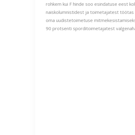
rohkem kui F hinde soo esindatuse eest kol
naiskolumnistidest ja toimetajatest töötas
oma uudistetoimetuse mitmekesistamiseks. 
90 protsenti sporditoimetajatest valgenah