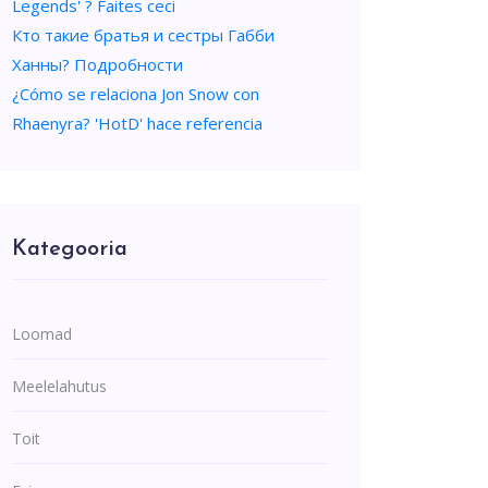
Legends' ? Faites ceci
Кто такие братья и сестры Габби
Ханны? Подробности
¿Cómo se relaciona Jon Snow con
Rhaenyra? 'HotD' hace referencia
Kategooria
Loomad
Meelelahutus
Toit