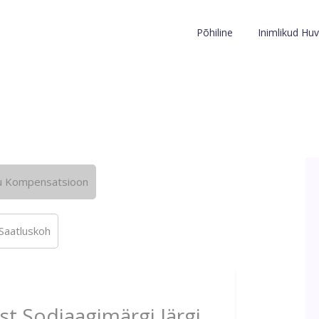
Põhiline
Inimlikud Huv
u Kompensatsioon
Saatluskoh
st Sodiaagimärgi Järgi