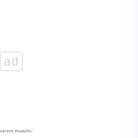
ad
 parem maailm.'