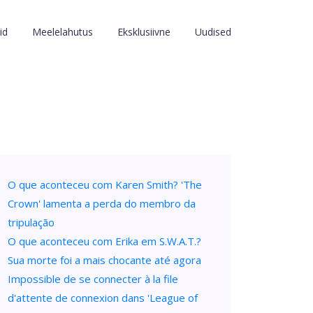
id
Meelelahutus
Eksklusiivne
Uudised
O que aconteceu com Karen Smith? 'The
Crown' lamenta a perda do membro da
tripulação
O que aconteceu com Erika em S.W.A.T.?
Sua morte foi a mais chocante até agora
Impossible de se connecter à la file
d'attente de connexion dans 'League of