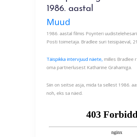
1986. aastal
Muud
1986. aastal filmis Poynteri uudistelehesa
Posti toimetaja. Bradlee suri teisipäeval, 2
Täispikka intervjuud näete,
milles Bradlee 
oma partnerlusest Katharine Grahamiga.
Siin on seitse asja, mida ta sellest 1986. a
noh, eks sa näed.