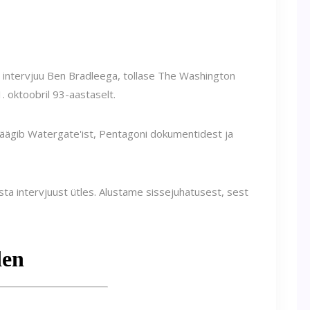
ri intervjuu Ben Bradleega, tollase The Washington
1. oktoobril 93-aastaselt.
räägib Watergate'ist, Pentagoni dokumentidest ja
asta intervjuust ütles. Alustame sissejuhatusest, sest