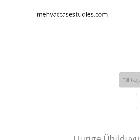
mehvaccasestudies.com
Tähtkuj
Uurige Ühilduvu