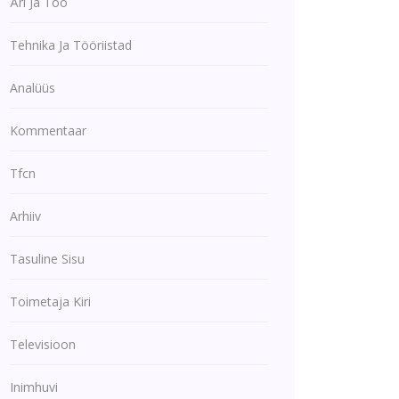
Äri Ja Töö
Tehnika Ja Tööriistad
Analüüs
Kommentaar
Tfcn
Arhiiv
Tasuline Sisu
Toimetaja Kiri
Televisioon
Inimhuvi