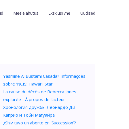
id
Meelelahutus
Eksklusiivne
Uudised
Yasmine Al Bustami Casada? Informações
sobre 'NCIS: Hawai'i' Star
La cause du décès de Rebecca Jones
explorée - À propos de l'acteur
Хронология дружбы Леонардо Ди
Каприо и Тоби Магуайра
¿Shiv tuvo un aborto en 'Succession'?