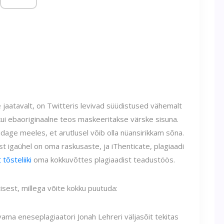
e jaatavalt, on Twitteris levivad süüdistused vähemalt
kui ebaoriginaalne teos maskeeritakse värske sisuna.
idage meeles, et arutlusel võib olla nüansirikkam sõna.
est igaühel on oma raskusaste, ja iThenticate, plagiaadi
 tõsteliiki
oma kokkuvõttes plagiaadist teadustöös.
isest, millega võite kokku puutuda:
ama eneseplagiaatori Jonah Lehreri väljasõit tekitas