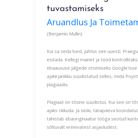
tuvastamiseks
Aruandlus Ja Toimeta
(Benjamin Mullin)
Kui sa seda loed, juhtus see uuesti. Praeg
esitada. Kellegi mainet ja tööd kontrollitaks
ebaaususe jälgede otsimiseks Google'isse li
ajakirjanikku süüdistatud selles, mida Poyn
plagiaadis.
Plagiaat on tõsine süüdistus. Kui see on tõs
ajaks rikkuda. Ja siiski, tänapäeva koondat
tähistab ebaoriginaalse tööga seotud kurite
sõltuvalt erinevatest asjaoludest.