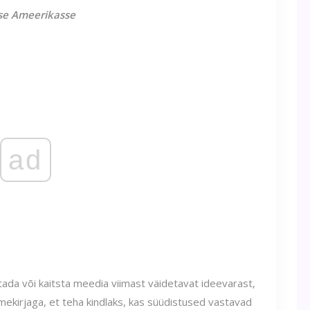
sse Ameerikasse
ad
tada või kaitsta meedia viimast väidetavat ideevarast,
imekirjaga, et teha kindlaks, kas süüdistused vastavad