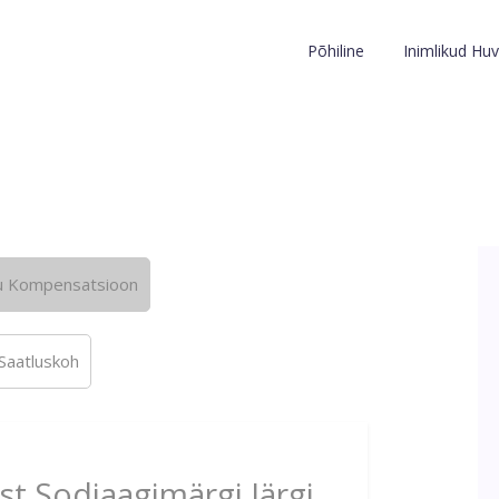
Põhiline
Inimlikud Huv
u Kompensatsioon
Saatluskoh
st Sodiaagimärgi Järgi