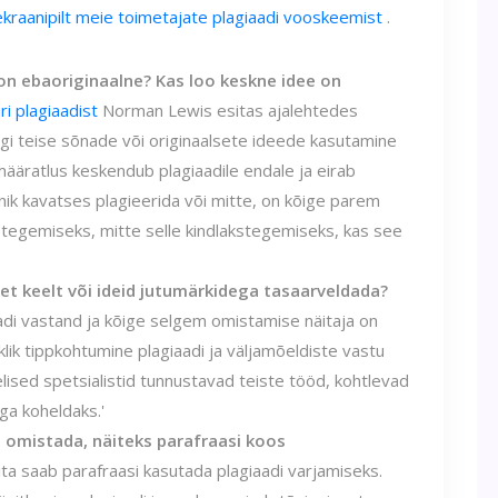
 ekraanipilt meie toimetajate plagiaadi vooskeemist
.
 on ebaoriginaalne? Kas loo keskne idee on
iri plagiaadist
Norman Lewis esitas ajalehtedes
legi teise sõnade või originaalsete ideede kasutamine
määratlus keskendub plagiaadile endale ja eirab
anik kavatses plagieerida või mitte, on kõige parem
tegemiseks, mitte selle kindlakstegemiseks, kas see
et keelt või ideid jutumärkidega tasaarveldada?
adi vastand ja kõige selgem omistamise näitaja on
iklik tippkohtumine plagiaadi ja väljamõeldiste vastu
lised spetsialistid tunnustavad teiste tööd, kohtlevad
ega koheldaks.'
il omistada, näiteks parafraasi koos
dita saab parafraasi kasutada plagiaadi varjamiseks.