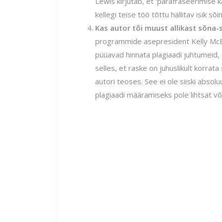
Lewis kirjutab, et 'parafraseerimise k
kellegi teise töö tõttu hällitav isik s
Kas autor tõi muust allikast sõna-
programmide asepresident Kelly McBri
püüavad hinnata plagiaadi juhtumeid, 
selles, et raske on juhuslikult korrat
autori teoses. See ei ole siiski absol
plagiaadi määramiseks pole lihtsat võ