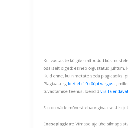
Kui vastasite kõigile ülaltoodud küsimustel
osaliselt õiged; esineb õigustatud juhtum, 
Kuid enne, kui nimetate seda plagiaadiks, p
Plagiaat.org
loetleb 10 tüüpi vargust
, mill
tuvastamise teenus, loendid
viis täiendavat
Siin on näide mõnest ebaoriginaalsest kirjut
Eneseplagiaat:
Viimase aja ühe silmapaistv