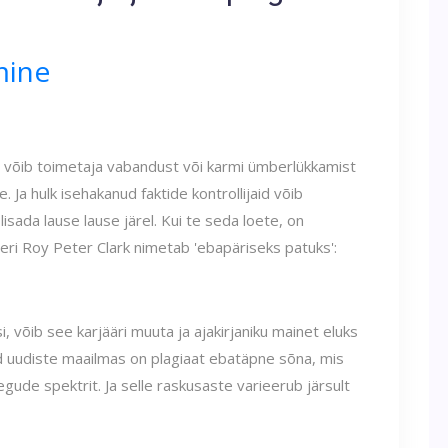
mine
u võib toimetaja vabandust või karmi ümberlükkamist
e. Ja hulk isehakanud faktide kontrollijaid võib
sada lause lause järel. Kui te seda loete, on
teri Roy Peter Clark nimetab 'ebapäriseks patuks':
i, võib see karjääri muuta ja ajakirjaniku mainet eluks
ud uudiste maailmas on plagiaat ebatäpne sõna, mis
gude spektrit. Ja selle raskusaste varieerub järsult