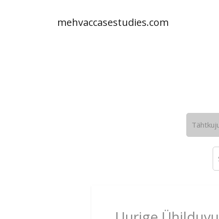
mehvaccasestudies.com
Tähtkuj
Uurige Ühilduvu