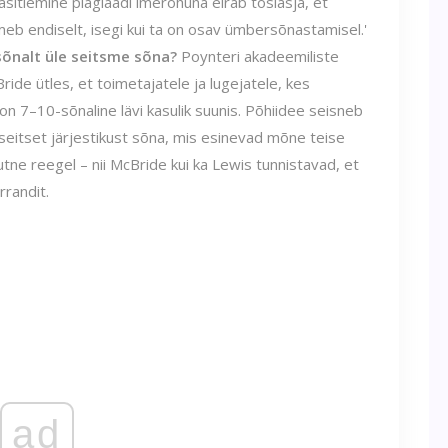
äsitlemine plagiaadi imerohuna eirab tõsiasja, et
õimeb endiselt, isegi kui ta on osav ümbersõnastamisel.'
sõnalt üle seitsme sõna?
Poynteri akadeemiliste
de ütles, et toimetajatele ja lugejatele, kes
on 7–10-sõnaline lävi kasulik suunis. Põhiidee seisneb
a seitset järjestikust sõna, mis esinevad mõne teise
uutne reegel – nii McBride kui ka Lewis tunnistavad, et
rrandit.
ad