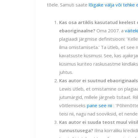
tõele. Samuti saate
lõigake välja või tehke
Kas osa artiklis kasutatud keelest
ebaoriginaalne?
Oma 2007. a
väitek
plagiaadi järgmise definitsiooni: 'Kel
ilma omistamiseta.' Ta ütleb, et see 
kavatsuste küsimusi. See, kas ajakirj
küsimus kuriteo raskusastme kindlaks
juhtus.
Kas autor ei suutnud ebaoriginaals
Lewis ütleb, et omistamine on plagia
jutumärgid, millele järgneb tsitaat. Ri
võitlemiseks
pane see nii
: 'Põhimõtte
teisi nii, nagu nad sooviksid, et nend
Kas autor ei suuda teost muul viis
tunnustusega?
Ilma korraliku kredii