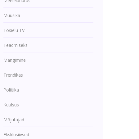
Meelelahutus
Muusika
Tõsielu TV
Teadmiseks
Mängimine
Trendikas
Poliitika
Kuulsus
Mõjutajad
Eksklusiivsed