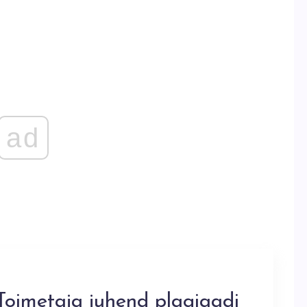
ad
Toimetaja juhend plagiaadi