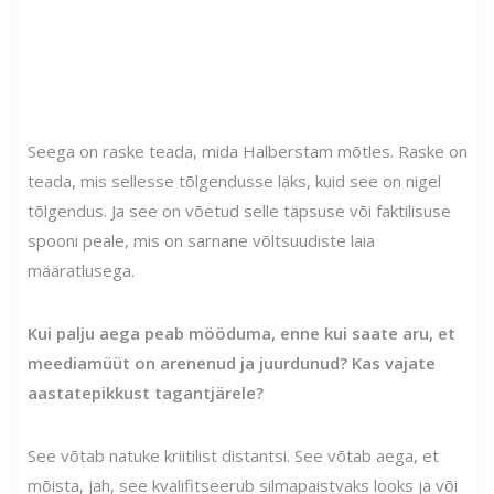
Seega on raske teada, mida Halberstam mõtles. Raske on
teada, mis sellesse tõlgendusse läks, kuid see on nigel
tõlgendus. Ja see on võetud selle täpsuse või faktilisuse
spooni peale, mis on sarnane võltsuudiste laia
määratlusega.
Kui palju aega peab mööduma, enne kui saate aru, et
meediamüüt on arenenud ja juurdunud? Kas vajate
aastatepikkust tagantjärele?
See võtab natuke kriitilist distantsi. See võtab aega, et
mõista, jah, see kvalifitseerub silmapaistvaks looks ja või