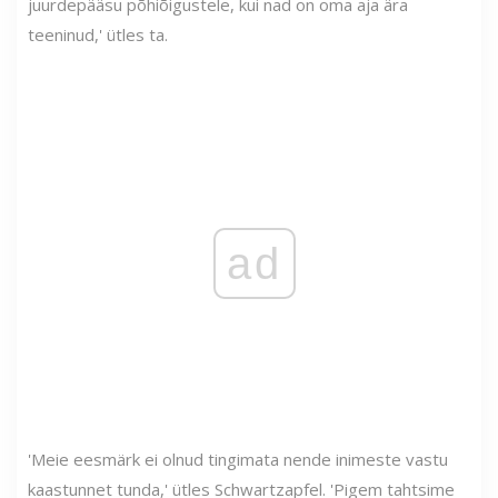
juurdepääsu põhiõigustele, kui nad on oma aja ära
teeninud,' ütles ta.
ad
'Meie eesmärk ei olnud tingimata nende inimeste vastu
kaastunnet tunda,' ütles Schwartzapfel. 'Pigem tahtsime