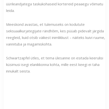
üürileandjatega taskukohaseid kortereid peaaegu võimatu
leida.
Meeskond avastas, et tulemuseks on kodutute
seksuaalkurjategijate rändhõim, kes püüab pidevalt järgida
reegleid, kuid otsib väikest inimlikkust – näiteks kuivi ruume,
vannituba ja magamiskohta.
Schwartzapfel ütles, et tema ülesanne on esitada keerulisi
küsimusi isegi elanikkonna kohta, mille eest keegi ei taha
innukalt seista.