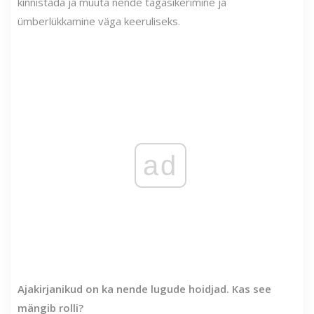
kinnistada ja muuta nende tagasikerimine ja
ümberlükkamine väga keeruliseks.
ad
Ajakirjanikud on ka nende lugude hoidjad. Kas see
mängib rolli?