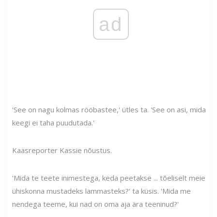
ad
'See on nagu kolmas rööbastee,' ütles ta. 'See on asi, mida
keegi ei taha puudutada.'
Kaasreporter Kassie nõustus.
'Mida te teete inimestega, keda peetakse ... tõeliselt meie
ühiskonna mustadeks lammasteks?' ta küsis. 'Mida me
nendega teeme, kui nad on oma aja ära teeninud?'