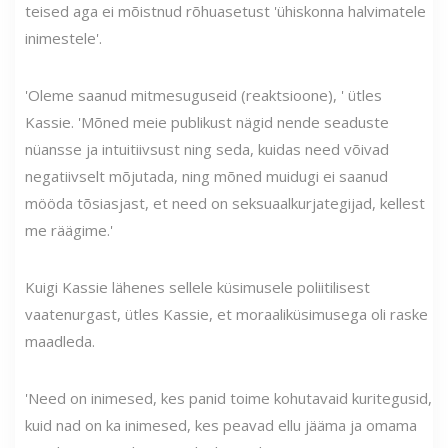
teised aga ei mõistnud rõhuasetust 'ühiskonna halvimatele
inimestele'.
'Oleme saanud mitmesuguseid (reaktsioone), ' ütles
Kassie. 'Mõned meie publikust nägid nende seaduste
nüansse ja intuitiivsust ning seda, kuidas need võivad
negatiivselt mõjutada, ning mõned muidugi ei saanud
mööda tõsiasjast, et need on seksuaalkurjategijad, kellest
me räägime.'
Kuigi Kassie lähenes sellele küsimusele poliitilisest
vaatenurgast, ütles Kassie, et moraaliküsimusega oli raske
maadleda.
'Need on inimesed, kes panid toime kohutavaid kuritegusid,
kuid nad on ka inimesed, kes peavad ellu jääma ja omama