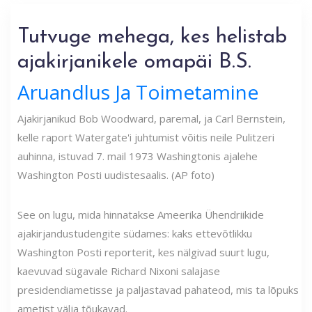
Tutvuge mehega, kes helistab
ajakirjanikele omapäi B.S.
Aruandlus Ja Toimetamine
Ajakirjanikud Bob Woodward, paremal, ja Carl Bernstein,
kelle raport Watergate'i juhtumist võitis neile Pulitzeri
auhinna, istuvad 7. mail 1973 Washingtonis ajalehe
Washington Posti uudistesaalis. (AP foto)
See on lugu, mida hinnatakse Ameerika Ühendriikide
ajakirjandustudengite südames: kaks ettevõtlikku
Washington Posti reporterit, kes nälgivad suurt lugu,
kaevuvad sügavale Richard Nixoni salajase
presidendiametisse ja paljastavad pahateod, mis ta lõpuks
ametist välja tõukavad.