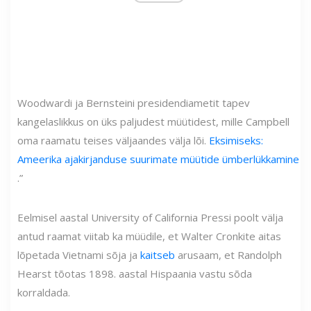
Woodwardi ja Bernsteini presidendiametit tapev
kangelaslikkus on üks paljudest müütidest, mille Campbell
oma raamatu teises väljaandes välja lõi.
Eksimiseks:
Ameerika ajakirjanduse suurimate müütide ümberlükkamine
.”
Eelmisel aastal University of California Pressi poolt välja
antud raamat viitab ka müüdile, et Walter Cronkite aitas
lõpetada Vietnami sõja ja
kaitseb
arusaam, et Randolph
Hearst tõotas 1898. aastal Hispaania vastu sõda
korraldada.