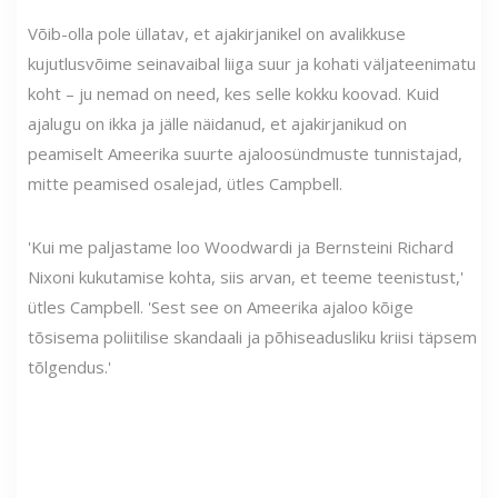
Võib-olla pole üllatav, et ajakirjanikel on avalikkuse
kujutlusvõime seinavaibal liiga suur ja kohati väljateenimatu
koht – ju nemad on need, kes selle kokku koovad. Kuid
ajalugu on ikka ja jälle näidanud, et ajakirjanikud on
peamiselt Ameerika suurte ajaloosündmuste tunnistajad,
mitte peamised osalejad, ütles Campbell.
'Kui me paljastame loo Woodwardi ja Bernsteini Richard
Nixoni kukutamise kohta, siis arvan, et teeme teenistust,'
ütles Campbell. 'Sest see on Ameerika ajaloo kõige
tõsisema poliitilise skandaali ja põhiseadusliku kriisi täpsem
tõlgendus.'