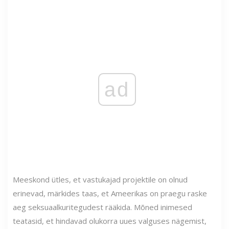
ad
Meeskond ütles, et vastukajad projektile on olnud
erinevad, märkides taas, et Ameerikas on praegu raske
aeg seksuaalkuritegudest rääkida. Mõned inimesed
teatasid, et hindavad olukorra uues valguses nägemist,