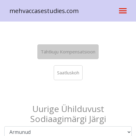
mehvaccasestudies.com
Tähtkuju Kompensatsioon
Saatluskoh
Uurige Ühilduvust
Sodiaagimärgi Järgi