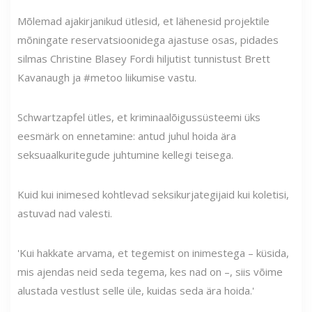
Mõlemad ajakirjanikud ütlesid, et lähenesid projektile
mõningate reservatsioonidega ajastuse osas, pidades
silmas Christine Blasey Fordi hiljutist tunnistust Brett
Kavanaugh ja #metoo liikumise vastu.
Schwartzapfel ütles, et kriminaalõigussüsteemi üks
eesmärk on ennetamine: antud juhul hoida ära
seksuaalkuritegude juhtumine kellegi teisega.
Kuid kui inimesed kohtlevad seksikurjategijaid kui koletisi,
astuvad nad valesti.
'Kui hakkate arvama, et tegemist on inimestega – küsida,
mis ajendas neid seda tegema, kes nad on –, siis võime
alustada vestlust selle üle, kuidas seda ära hoida.'