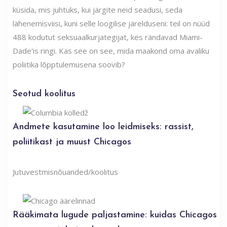
küsida, mis juhtuks, kui järgite neid seadusi, seda
lähenemisviisi, kuni selle loogilise järelduseni: teil on nüüd
488 kodutut seksuaalkurjategijat, kes rändavad Miami-
Dade'is ringi. Kas see on see, mida maakond oma avaliku
poliitika lõpptulemusena soovib?
Seotud koolitus
Andmete kasutamine loo leidmiseks: rassist,
poliitikast ja muust Chicagos
Jutuvestmisnõuanded/koolitus
Rääkimata lugude paljastamine: kuidas Chicagos