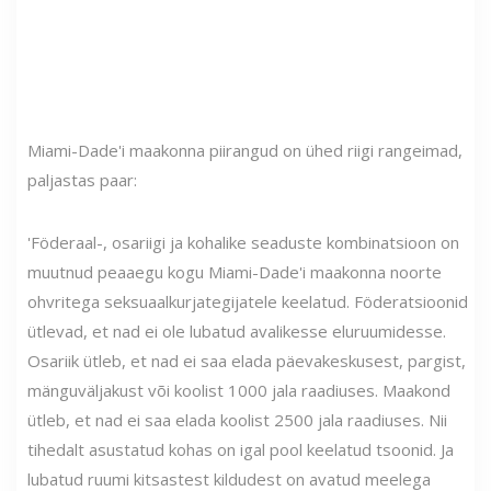
Miami-Dade'i maakonna piirangud on ühed riigi rangeimad,
paljastas paar:
'Föderaal-, osariigi ja kohalike seaduste kombinatsioon on
muutnud peaaegu kogu Miami-Dade'i maakonna noorte
ohvritega seksuaalkurjategijatele keelatud. Föderatsioonid
ütlevad, et nad ei ole lubatud avalikesse eluruumidesse.
Osariik ütleb, et nad ei saa elada päevakeskusest, pargist,
mänguväljakust või koolist 1000 jala raadiuses. Maakond
ütleb, et nad ei saa elada koolist 2500 jala raadiuses. Nii
tihedalt asustatud kohas on igal pool keelatud tsoonid. Ja
lubatud ruumi kitsastest kildudest on avatud meelega