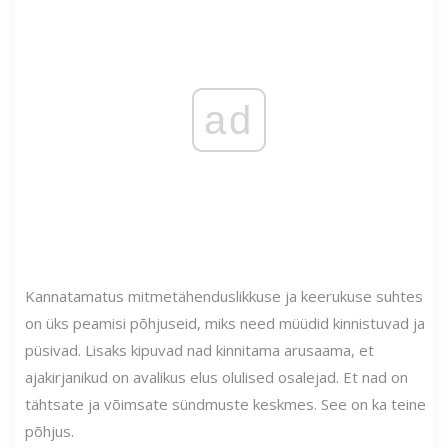
ad
Kannatamatus mitmetähenduslikkuse ja keerukuse suhtes
on üks peamisi põhjuseid, miks need müüdid kinnistuvad ja
püsivad. Lisaks kipuvad nad kinnitama arusaama, et
ajakirjanikud on avalikus elus olulised osalejad. Et nad on
tähtsate ja võimsate sündmuste keskmes. See on ka teine ​​
põhjus.