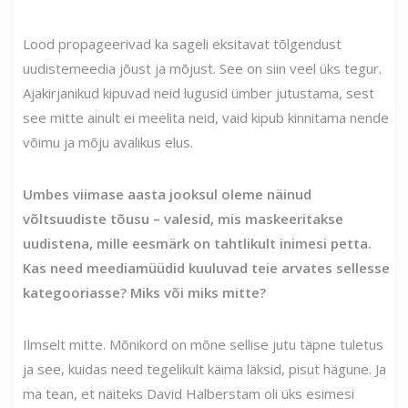
Lood propageerivad ka sageli eksitavat tõlgendust
uudistemeedia jõust ja mõjust. See on siin veel üks tegur.
Ajakirjanikud kipuvad neid lugusid ümber jutustama, sest
see mitte ainult ei meelita neid, vaid kipub kinnitama nende
võimu ja mõju avalikus elus.
Umbes viimase aasta jooksul oleme näinud
võltsuudiste tõusu – valesid, mis maskeeritakse
uudistena, mille eesmärk on tahtlikult inimesi petta.
Kas need meediamüüdid kuuluvad teie arvates sellesse
kategooriasse? Miks või miks mitte?
Ilmselt mitte. Mõnikord on mõne sellise jutu täpne tuletus
ja see, kuidas need tegelikult käima läksid, pisut hägune. Ja
ma tean, et näiteks David Halberstam oli üks esimesi