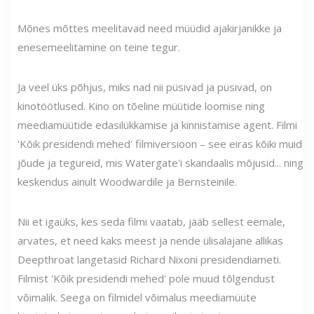
Mõnes mõttes meelitavad need müüdid ajakirjanikke ja
enesemeelitamine on teine ​​tegur.
Ja veel üks põhjus, miks nad nii püsivad ja püsivad, on
kinotöötlused. Kino on tõeline müütide loomise ning
meediamüütide edasilükkamise ja kinnistamise agent. Filmi
'Kõik presidendi mehed' filmiversioon – see eiras kõiki muid
jõude ja tegureid, mis Watergate'i skandaalis mõjusid... ning
keskendus ainult Woodwardile ja Bernsteinile.
Nii et igaüks, kes seda filmi vaatab, jääb sellest eemale,
arvates, et need kaks meest ja nende ülisalajane allikas
Deepthroat langetasid Richard Nixoni presidendiameti.
Filmist 'Kõik presidendi mehed' pole muud tõlgendust
võimalik. Seega on filmidel võimalus meediamüüte