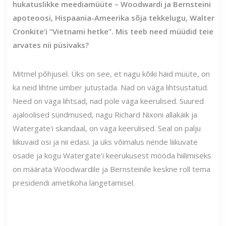
hukatuslikke meediamüüte – Woodwardi ja Bernsteini
apoteoosi, Hispaania-Ameerika sõja tekkelugu, Walter
Cronkite’i “Vietnami hetke”. Mis teeb need müüdid teie
arvates nii püsivaks?
Mitmel põhjusel. Üks on see, et nagu kõiki häid müüte, on
ka neid lihtne ümber jutustada. Nad on väga lihtsustatud.
Need on väga lihtsad, nad pole väga keerulised. Suured
ajaloolised sündmused, nagu Richard Nixoni allakäik ja
Watergate'i skandaal, on väga keerulised. Seal on palju
liikuvaid osi ja nii edasi. Ja üks võimalus nende liikuvate
osade ja kogu Watergate'i keerukusest mööda hiilimiseks
on määrata Woodwardile ja Bernsteinile keskne roll tema
presidendi ametikoha langetamisel.