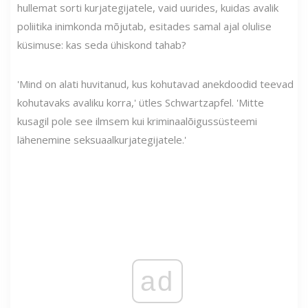
hullemat sorti kurjategijatele, vaid uurides, kuidas avalik
poliitika inimkonda mõjutab, esitades samal ajal olulise
küsimuse: kas seda ühiskond tahab?
'Mind on alati huvitanud, kus kohutavad anekdoodid teevad
kohutavaks avaliku korra,' ütles Schwartzapfel. 'Mitte
kusagil pole see ilmsem kui kriminaalõigussüsteemi
lähenemine seksuaalkurjategijatele.'
ad