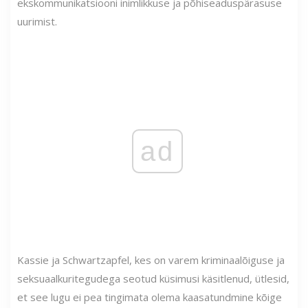
ekskommunikatsiooni inimlikkuse ja põhiseaduspärasuse
uurimist.
ad
Kassie ja Schwartzapfel, kes on varem kriminaalõiguse ja
seksuaalkuritegudega seotud küsimusi käsitlenud, ütlesid,
et see lugu ei pea tingimata olema kaasatundmine kõige