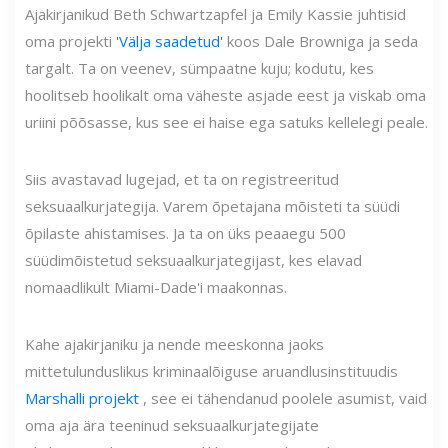
Ajakirjanikud Beth Schwartzapfel ja Emily Kassie juhtisid
oma projekti
'Välja saadetud'
koos Dale Browniga ja seda
targalt. Ta on veenev, sümpaatne kuju; kodutu, kes
hoolitseb hoolikalt oma väheste asjade eest ja viskab oma
uriini põõsasse, kus see ei haise ega satuks kellelegi peale.
Siis avastavad lugejad, et ta on registreeritud
seksuaalkurjategija. Varem õpetajana mõisteti ta süüdi
õpilaste ahistamises. Ja ta on üks peaaegu 500
süüdimõistetud seksuaalkurjategijast, kes elavad
nomaadlikult Miami-Dade'i maakonnas.
Kahe ajakirjaniku ja nende meeskonna jaoks
mittetulunduslikus kriminaalõiguse aruandlusinstituudis
Marshalli projekt
, see ei tähendanud poolele asumist, vaid
oma aja ära teeninud seksuaalkurjategijate