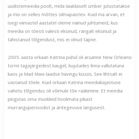
uudistemeedia poolt, mida laialdaselt ümber jutustatakse
ja mis on selles mõttes silmapaistev. Kuid ma arvan, et
isegi viimastel aastatel oleme näinud juhtumeid, kus
meedia on tõesti valesti eksinud, rängalt eksinud ja
tähistanud tõlgendust, mis ei olnud täpne.
2005. aasta orkaan Katrina puhul oli aruanne New Orleansi
tormi tagajärgedest kaugel, kujutades linna vallutatuna
kaos ja Mad Maxi-laadse hävingu küüsis. See lihtsalt ei
vastanud tõele. Kuid orkaan Katrina meediakajastuse
vahetu tõlgendus oli võimule tõe rääkimine. Et meedia
pingutas oma muskleid hoolimata pikast
murranguperioodist ja äritegevuse langusest.