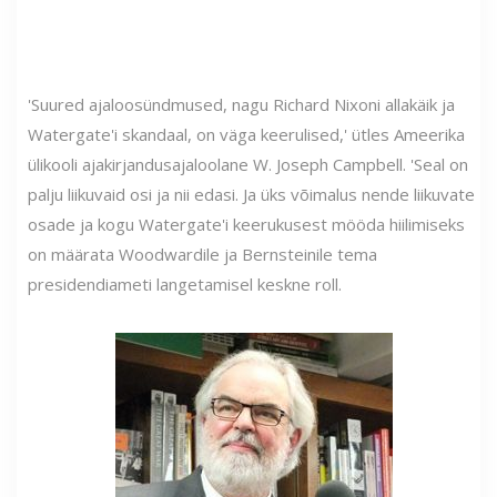
'Suured ajaloosündmused, nagu Richard Nixoni allakäik ja
Watergate'i skandaal, on väga keerulised,' ütles Ameerika
ülikooli ajakirjandusajaloolane W. Joseph Campbell. 'Seal on
palju liikuvaid osi ja nii edasi. Ja üks võimalus nende liikuvate
osade ja kogu Watergate'i keerukusest mööda hiilimiseks
on määrata Woodwardile ja Bernsteinile tema
presidendiameti langetamisel keskne roll.