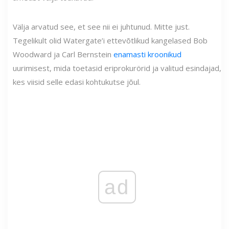
Välja arvatud see, et see nii ei juhtunud. Mitte just.
Tegelikult olid Watergate’i ettevõtlikud kangelased Bob
Woodward ja Carl Bernstein
enamasti kroonikud
uurimisest, mida toetasid eriprokurörid ja valitud esindajad,
kes viisid selle edasi kohtukutse jõul.
ad