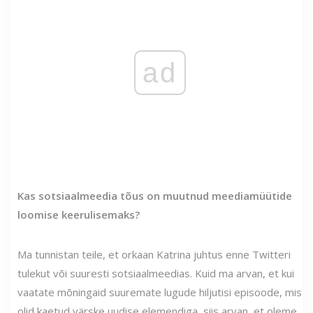
ad
Kas sotsiaalmeedia tõus on muutnud meediamüütide
loomise keerulisemaks?
Ma tunnistan teile, et orkaan Katrina juhtus enne Twitteri
tulekut või suuresti sotsiaalmeedias. Kuid ma arvan, et kui
vaatate mõningaid suuremate lugude hiljutisi episoode, mis
olid kaetud värske uudise elemendiga, siis arvan, et oleme