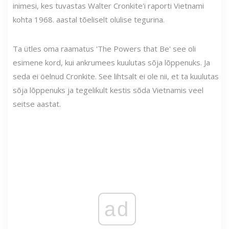
inimesi, kes tuvastas Walter Cronkite'i raporti Vietnami
kohta 1968. aastal tõeliselt olulise tegurina.
Ta ütles oma raamatus 'The Powers that Be' see oli
esimene kord, kui ankrumees kuulutas sõja lõppenuks. Ja
seda ei öelnud Cronkite. See lihtsalt ei ole nii, et ta kuulutas
sõja lõppenuks ja tegelikult kestis sõda Vietnamis veel
seitse aastat.
ad