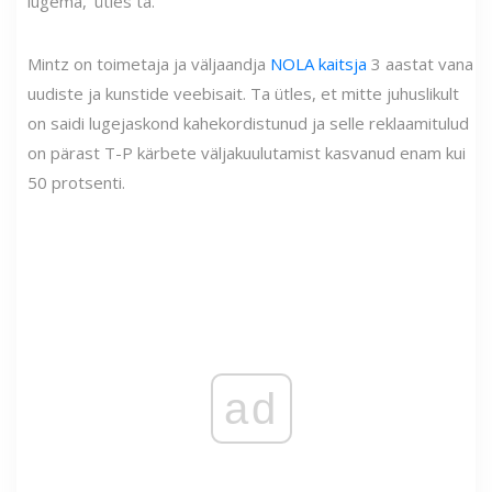
lugema,' ütles ta.
Mintz on toimetaja ja väljaandja
NOLA kaitsja
3 aastat vana
uudiste ja kunstide veebisait. Ta ütles, et mitte juhuslikult
on saidi lugejaskond kahekordistunud ja selle reklaamitulud
on pärast T-P kärbete väljakuulutamist kasvanud enam kui
50 protsenti.
ad