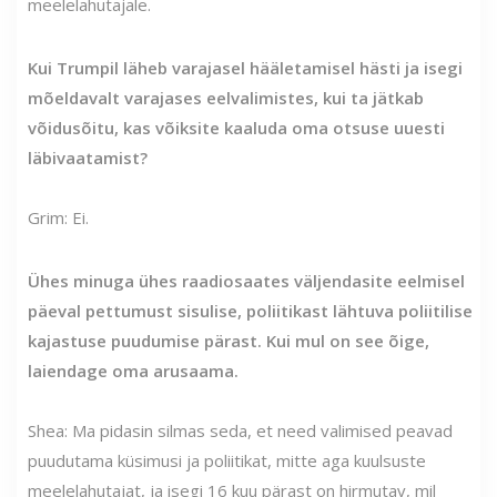
meelelahutajale.
Kui Trumpil läheb varajasel hääletamisel hästi ja isegi
mõeldavalt varajases eelvalimistes, kui ta jätkab
võidusõitu, kas võiksite kaaluda oma otsuse uuesti
läbivaatamist?
Grim: Ei.
Ühes minuga ühes raadiosaates väljendasite eelmisel
päeval pettumust sisulise, poliitikast lähtuva poliitilise
kajastuse puudumise pärast. Kui mul on see õige,
laiendage oma arusaama.
Shea: Ma pidasin silmas seda, et need valimised peavad
puudutama küsimusi ja poliitikat, mitte aga kuulsuste
meelelahutajat, ja isegi 16 kuu pärast on hirmutav, mil