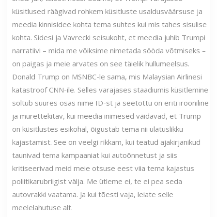
küsitlused räägivad rohkem küsitluste usaldusväärsuse ja
meedia kinnisidee kohta tema suhtes kui mis tahes sisulise
kohta. Sidesi ja Vavrecki seisukoht, et meedia juhib Trumpi
narratiivi – mida me võiksime nimetada sööda võtmiseks –
on paigas ja meie arvates on see täielik hullumeelsus.
Donald Trump on MSNBC-le sama, mis Malaysian Airlinesi
katastroof CNN-ile. Selles varajases staadiumis küsitlemine
sõltub suures osas nime ID-st ja seetõttu on eriti irooniline
ja murettekitav, kui meedia inimesed väidavad, et Trump
on küsitlustes esikohal, õigustab tema nii ulatuslikku
kajastamist. See on veelgi rikkam, kui teatud ajakirjanikud
taunivad tema kampaaniat kui autoõnnetust ja siis
kritiseerivad meid meie otsuse eest viia tema kajastus
poliitikarubriigist välja. Me ütleme ei, te ei pea seda
autovrakki vaatama. Ja kui tõesti vaja, leiate selle
meelelahutuse alt.