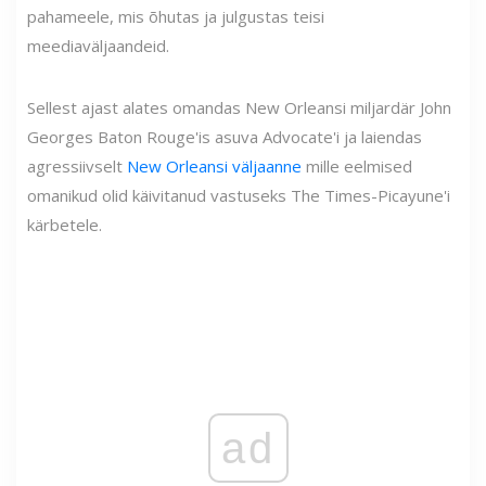
pahameele, mis õhutas ja julgustas teisi
meediaväljaandeid.
Sellest ajast alates omandas New Orleansi miljardär John
Georges Baton Rouge'is asuva Advocate'i ja laiendas
agressiivselt
New Orleansi väljaanne
mille eelmised
omanikud olid käivitanud vastuseks The Times-Picayune'i
kärbetele.
ad