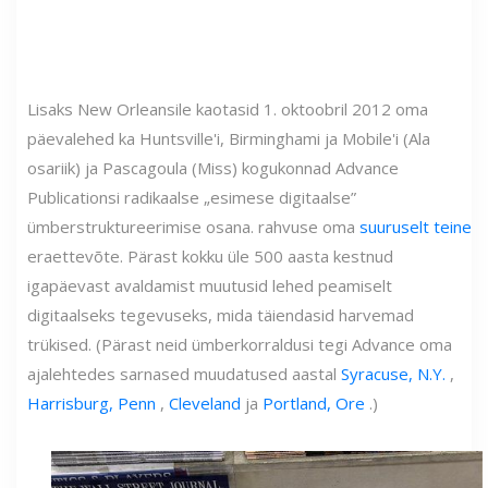
Lisaks New Orleansile kaotasid 1. oktoobril 2012 oma
päevalehed ka Huntsville'i, Birminghami ja Mobile'i (Ala
osariik) ja Pascagoula (Miss) kogukonnad Advance
Publicationsi radikaalse „esimese digitaalse”
ümberstruktureerimise osana. rahvuse oma
suuruselt teine
eraettevõte. Pärast kokku üle 500 aasta kestnud
igapäevast avaldamist muutusid lehed peamiselt
digitaalseks tegevuseks, mida täiendasid harvemad
trükised. (Pärast neid ümberkorraldusi tegi Advance oma
ajalehtedes sarnased muudatused aastal
Syracuse, N.Y.
,
Harrisburg, Penn
,
Cleveland
ja
Portland, Ore
.)