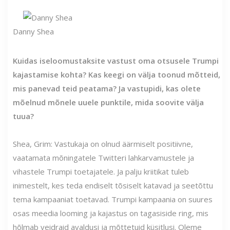
Danny Shea
Kuidas iseloomustaksite vastust oma otsusele Trumpi
kajastamise kohta? Kas keegi on välja toonud mõtteid,
mis panevad teid peatama? Ja vastupidi, kas olete
mõelnud mõnele uuele punktile, mida soovite välja
tuua?
Shea, Grim: Vastukaja on olnud äärmiselt positiivne,
vaatamata mõningatele Twitteri lahkarvamustele ja
vihastele Trumpi toetajatele. Ja palju kriitikat tuleb
inimestelt, kes teda endiselt tõsiselt katavad ja seetõttu
tema kampaaniat toetavad. Trumpi kampaania on suures
osas meedia looming ja kajastus on tagasiside ring, mis
hõlmab veidraid avaldusi ja mõttetuid küsitlusi. Oleme