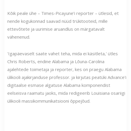
Kõik peale ühe – Times-Picayune’i reporter – ütlesid, et
nende kogukonnad saavad nüüd trükitooteid, mille
ettevõtete ja uurimise aruandlus on märgatavalt
vähenenud.
'Igapäevaselt saate vahet teha, mida ei käsitleta,' ütles
Chris Roberts, endine Alabama ja Lõuna-Carolina
ajalehtede toimetaja ja reporter, kes on praegu Alabama
ülikooli ajakirjanduse professor. ja kirjutas peatüki Advance'i
digitaalse esmase algatuse Alabama komponendist
eelseisva raamatu jaoks, mida redigeerib Louisiana osariigi
ülikooli massikommunikatsiooni õppejõud.