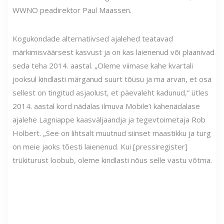
WWNO peadirektor Paul Maassen.
Kogukondade alternatiivsed ajalehed teatavad
märkimisväärsest kasvust ja on kas laienenud või plaanivad
seda teha 2014. aastal. „Oleme viimase kahe kvartali
jooksul kindlasti märganud suurt tõusu ja ma arvan, et osa
sellest on tingitud asjaolust, et päevaleht kadunud,” ütles
2014. aastal kord nädalas ilmuva Mobile’i kahenädalase
ajalehe Lagniappe kaasväljaandja ja tegevtoimetaja Rob
Holbert. „See on lihtsalt muutnud siinset maastikku ja turg
on meie jaoks tõesti laienenud. Kui [pressiregister]
trükiturust loobub, oleme kindlasti nõus selle vastu võtma.