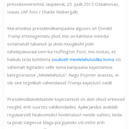
pressikonverentsil, laupäeval, 25. juulil 2015 Oskaloosas,
Iowas. (AP foto / Charlie Neibergall)
Maratonilise presidendikampaania alguses on Donald
Trump ettenägematu jõud, mis on kahtlase meedia
ootamatult tabanud. Ja ükski müügikoht pole
tähelepanuväärsem kui Huffington Post, mis teatas, et
hakkab teda kohtlema
sisuliselt meelelahutusliku loona
või
vähemalt liigitades selle tema kampaania kajastamise
kategooriasse „Meelelahutus”. Nagu Poynter avastas, ei
ole see tegelikult vähendanud Trumpi kajastust saidil.
Presidendikandidaatide kajastamisel on alati olnud erinevad
reeglid, eriti suurtes valdkondades. Ajakirjandus avaldab
regulaarselt healoomulist hoolimatust nende suhtes, keda
ta peab Valgesse Majja pürgijateks või mitte eriti