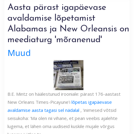
Aasta pärast igapäevase
avaldamise lõpetamist
Alabamas ja New Orleansis on
meediaturg 'mõranenud'
Muud
B.E. Mintz on häälestunud irooniale: pärast 176-aastast
New Orleans Times-Picayune'i
lõpetas igapäevase
avaldamise aasta tagasi sel nädalal
, 'inimesed võtsid
seisukoha: 'Ma olen nii vihane, et pean veebis ajalehte
lugema, et lähen oma uudiseid kuskile mujale võrgus