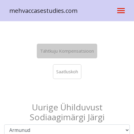
mehvaccasestudies.com
Tähtkuju Kompensatsioon
Saatluskoh
Uurige Ühilduvust
Sodiaagimärgi Järgi