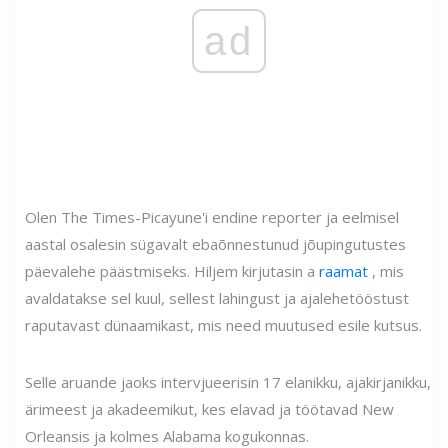
ad
Olen The Times-Picayune'i endine reporter ja eelmisel
aastal osalesin sügavalt ebaõnnestunud jõupingutustes
päevalehe päästmiseks. Hiljem kirjutasin a
raamat
, mis
avaldatakse sel kuul, sellest lahingust ja ajalehetööstust
raputavast dünaamikast, mis need muutused esile kutsus.
Selle aruande jaoks intervjueerisin 17 elanikku, ajakirjanikku,
ärimeest ja akadeemikut, kes elavad ja töötavad New
Orleansis ja kolmes Alabama kogukonnas.