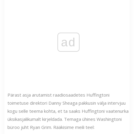
ad
Pärast asja arutamist raadiosaadetes Huffingtoni
toimetuse direktori Danny Sheaga pakkusin välja intervjuu
kogu selle teema kohta, et ta saaks Huffingtoni vaatenurka
üksikasjalikumalt kirjeldada. Temaga ühines Washingtoni
büroo juht Ryan Grim. Rääkisime meili teel: