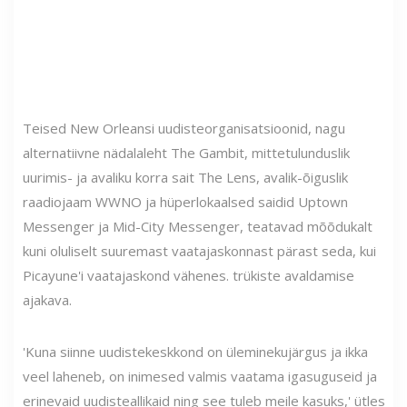
Teised New Orleansi uudisteorganisatsioonid, nagu
alternatiivne nädalaleht The Gambit, mittetulunduslik
uurimis- ja avaliku korra sait The Lens, avalik-õiguslik
raadiojaam WWNO ja hüperlokaalsed saidid Uptown
Messenger ja Mid-City Messenger, teatavad mõõdukalt
kuni oluliselt suuremast vaatajaskonnast pärast seda, kui
Picayune'i vaatajaskond vähenes. trükiste avaldamise
ajakava.
'Kuna siinne uudistekeskkond on üleminekujärgus ja ikka
veel laheneb, on inimesed valmis vaatama igasuguseid ja
erinevaid uudisteallikaid ning see tuleb meile kasuks,' ütles