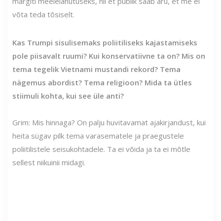
märgiti meelelahutuseks, nii et publik saab aru, et me ei
võta teda tõsiselt.
Kas Trumpi sisulisemaks poliitiliseks kajastamiseks
pole piisavalt ruumi? Kui konservatiivne ta on? Mis on
tema tegelik Vietnami mustandi rekord? Tema
nägemus abordist? Tema religioon? Mida ta ütles
stiimuli kohta, kui see üle anti?
Grim: Mis hinnaga? On palju huvitavamat ajakirjandust, kui
heita sügav pilk tema varasematele ja praegustele
poliitilistele seisukohtadele. Ta ei võida ja ta ei mõtle
sellest niikuinii midagi.