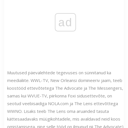
ad
Muutused päevalehtede tegevuses on sünnitanud ka
meedialiite. WWL-TV, New Orleansi domineeriv jaam, teeb
koostööd ettevõtetega The Advocate ja The Messengers,
samas kui WVUE-TV, piirkonna Foxi sidusettevõte, on
seotud veebisaidiga NOLA.com ja The Lens ettevõttega
WWNO. Lisaks teeb The Lens oma aruanded tasuta
kättesaadavaks müügikohtadele, mis avaldavad neid koos
omistamisega, ning selle tööd on ilmunud nii The Advocate'i