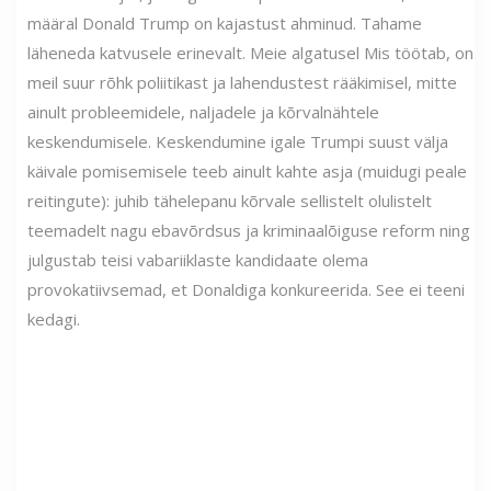
määral Donald Trump on kajastust ahminud. Tahame
läheneda katvusele erinevalt. Meie algatusel Mis töötab, on
meil suur rõhk poliitikast ja lahendustest rääkimisel, mitte
ainult probleemidele, naljadele ja kõrvalnähtele
keskendumisele. Keskendumine igale Trumpi suust välja
käivale pomisemisele teeb ainult kahte asja (muidugi peale
reitingute): juhib tähelepanu kõrvale sellistelt olulistelt
teemadelt nagu ebavõrdsus ja kriminaalõiguse reform ning
julgustab teisi vabariiklaste kandidaate olema
provokatiivsemad, et Donaldiga konkureerida. See ei teeni
kedagi.