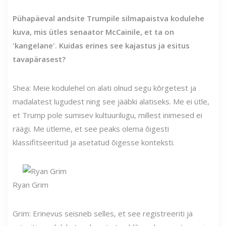
Pühapäeval andsite Trumpile silmapaistva kodulehe
kuva, mis ütles senaator McCainile, et ta on
'kangelane'. Kuidas erines see kajastus ja esitus
tavapärasest?
Shea: Meie kodulehel on alati olnud segu kõrgetest ja
madalatest lugudest ning see jääbki alatiseks. Me ei ütle,
et Trump pole sumisev kultuurilugu, millest inimesed ei
räägi. Me ütleme, et see peaks olema õigesti
klassifitseeritud ja asetatud õigesse konteksti.
Ryan Grim
Grim: Erinevus seisneb selles, et see registreeriti ja