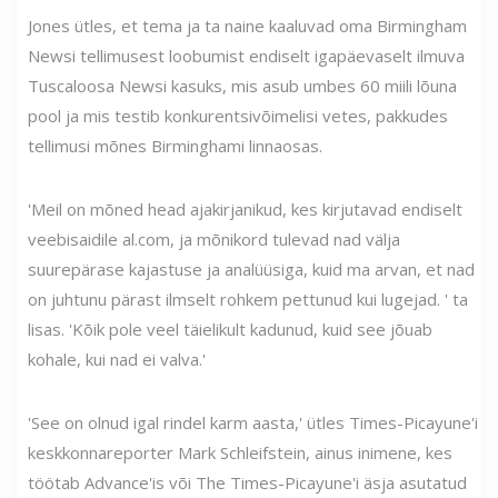
Jones ütles, et tema ja ta naine kaaluvad oma Birmingham
Newsi tellimusest loobumist endiselt igapäevaselt ilmuva
Tuscaloosa Newsi kasuks, mis asub umbes 60 miili lõuna
pool ja mis testib konkurentsivõimelisi vetes, pakkudes
tellimusi mõnes Birminghami linnaosas.
'Meil on mõned head ajakirjanikud, kes kirjutavad endiselt
veebisaidile al.com, ja mõnikord tulevad nad välja
suurepärase kajastuse ja analüüsiga, kuid ma arvan, et nad
on juhtunu pärast ilmselt rohkem pettunud kui lugejad. ' ta
lisas. 'Kõik pole veel täielikult kadunud, kuid see jõuab
kohale, kui nad ei valva.'
'See on olnud igal rindel karm aasta,' ütles Times-Picayune'i
keskkonnareporter Mark Schleifstein, ainus inimene, kes
töötab Advance'is või The Times-Picayune'i äsja asutatud