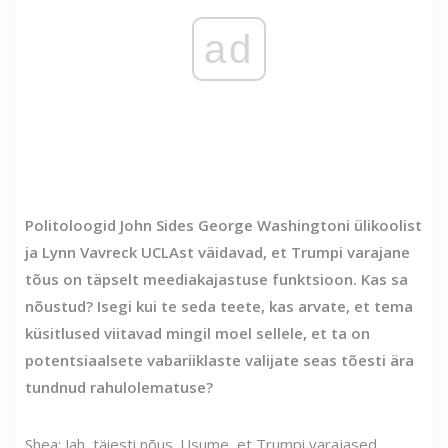
ad
Politoloogid John Sides George Washingtoni ülikoolist
ja Lynn Vavreck UCLAst väidavad, et Trumpi varajane
tõus on täpselt meediakajastuse funktsioon. Kas sa
nõustud? Isegi kui te seda teete, kas arvate, et tema
küsitlused viitavad mingil moel sellele, et ta on
potentsiaalsete vabariiklaste valijate seas tõesti ära
tundnud rahulolematuse?
Shea: Jah, täiesti nõus. Usume, et Trumpi varajased