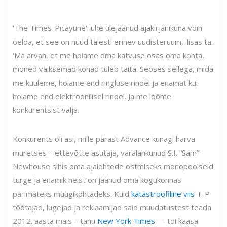
'The Times-Picayune'i ühe ülejäänud ajakirjanikuna võin
öelda, et see on nüüd täiesti erinev uudisteruum,' lisas ta.
'Ma arvan, et me hoiame oma katvuse osas oma kohta,
mõned väiksemad kohad tuleb täita. Seoses sellega, mida
me kuuleme, hoiame end ringluse rindel ja enamat kui
hoiame end elektroonilisel rindel. Ja me lööme
konkurentsist välja.
Konkurents oli asi, mille pärast Advance kunagi harva
muretses – ettevõtte asutaja, varalahkunud S.I. “Sam”
Newhouse sihis oma ajalehtede ostmiseks monopoolseid
turge ja enamik neist on jäänud oma kogukonnas
parimateks müügikohtadeks. Kuid
katastroofiline viis
T-P
töötajad, lugejad ja reklaamijad said muudatustest teada
2012. aasta mais – tänu
New York Times
— tõi kaasa