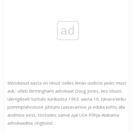
ad
Möödunud aasta on olnud 'selles linnas uudiste jaoks must
auk,' ütleb Birminghami advokaat Doug Jones, kes tõusis
üleriigiliselt tuntuks kurikuulsa 1963. aasta 16. tänava kiriku
pommiplahvatuse juhtumi taasavamise ja eduka kohtu alla
andmise eest, töötades samal ajal USA Põhja-Alabama
advokaadina. ringkond.