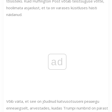
tõsisteks. Kuid Huffington Post võtab teistsuguse võtte,
hoolimata asjaolust, et ta on varases küsitluses hästi
näidanud.
ad
Võib väita, et see on jõudnud katvusotsuseni peaaegu
enneaegselt, arvestades, kuidas Trumpi numbrid on pärast