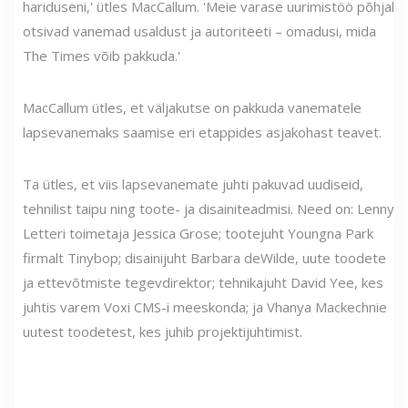
hariduseni,' ütles MacCallum. 'Meie varase uurimistöö põhjal
otsivad vanemad usaldust ja autoriteeti – omadusi, mida
The Times võib pakkuda.'
MacCallum ütles, et väljakutse on pakkuda vanematele
lapsevanemaks saamise eri etappides asjakohast teavet.
Ta ütles, et viis lapsevanemate juhti pakuvad uudiseid,
tehnilist taipu ning toote- ja disainiteadmisi. Need on: Lenny
Letteri toimetaja Jessica Grose; tootejuht Youngna Park
firmalt Tinybop; disainijuht Barbara deWilde, uute toodete
ja ettevõtmiste tegevdirektor; tehnikajuht David Yee, kes
juhtis varem Voxi CMS-i meeskonda; ja Vhanya Mackechnie
uutest toodetest, kes juhib projektijuhtimist.