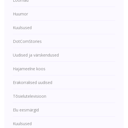
Loomad
Huumor
Kuulsused
DotComStories
Uudised ja värskendused
Hajameelne koos
Erakorralised uudised
Tõsielutelevisioon
Elu eesmärgid
Kuulsused