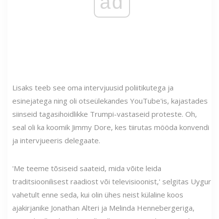
ad
Lisaks teeb see oma intervjuusid poliitikutega ja
esinejatega ning oli otseülekandes YouTube'is, kajastades
siinseid tagasihoidlikke Trumpi-vastaseid proteste. Oh,
seal oli ka koomik Jimmy Dore, kes tiirutas mööda konvendi
ja intervjueeris delegaate.
'Me teeme tõsiseid saateid, mida võite leida
traditsioonilisest raadiost või televisioonist,' selgitas Uygur
vahetult enne seda, kui olin ühes neist külaline koos
ajakirjanike Jonathan Alteri ja Melinda Hennebergeriga,