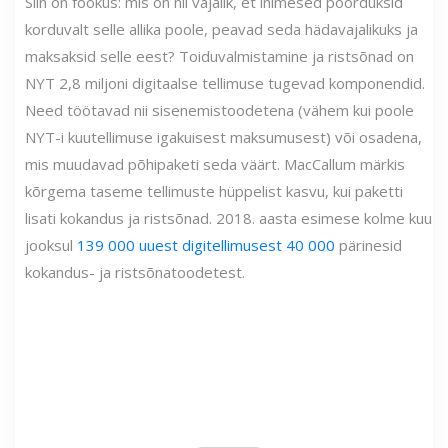
Siin on fookus: mis on nii vajalik, et inimesed pöörduksid
korduvalt selle allika poole, peavad seda hädavajalikuks ja
maksaksid selle eest? Toiduvalmistamine ja ristsõnad on
NYT 2,8 miljoni digitaalse tellimuse tugevad komponendid.
Need töötavad nii sisenemistoodetena (vähem kui poole
NYT-i kuutellimuse igakuisest maksumusest) või osadena,
mis muudavad põhipaketi seda väärt. MacCallum märkis
kõrgema taseme tellimuste hüppelist kasvu, kui paketti
lisati kokandus ja ristsõnad. 2018. aasta esimese kolme kuu
jooksul
139 000 uuest digitellimusest 40 000
pärinesid
kokandus- ja ristsõnatoodetest.