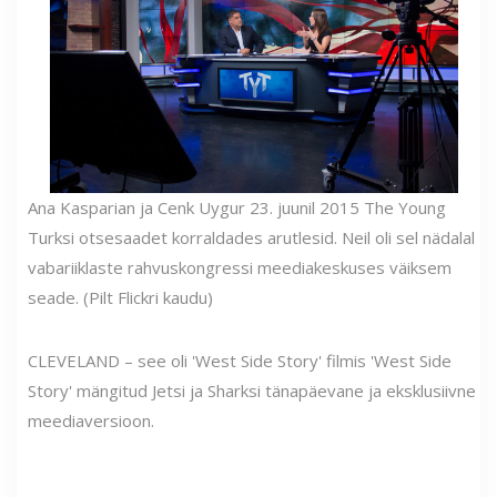
Ana Kasparian ja Cenk Uygur 23. juunil 2015 The Young
Turksi otsesaadet korraldades arutlesid. Neil oli sel nädalal
vabariiklaste rahvuskongressi meediakeskuses väiksem
seade. (Pilt Flickri kaudu)
CLEVELAND – see oli 'West Side Story' filmis 'West Side
Story' mängitud Jetsi ja Sharksi tänapäevane ja eksklusiivne
meediaversioon.