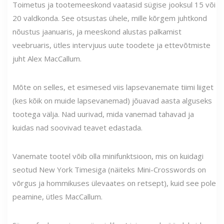
Toimetus ja tootemeeskond vaatasid sügise jooksul 15 või
20 valdkonda. See otsustas ühele, mille kõrgem juhtkond
nõustus jaanuaris, ja meeskond alustas palkamist
veebruaris, ütles intervjuus uute toodete ja ettevõtmiste
juht Alex MacCallum.
Mõte on selles, et esimesed viis lapsevanemate tiimi liiget
(kes kõik on muide lapsevanemad) jõuavad aasta alguseks
tootega välja. Nad uurivad, mida vanemad tahavad ja
kuidas nad soovivad teavet edastada.
Vanemate tootel võib olla minifunktsioon, mis on kuidagi
seotud New York Timesiga (näiteks Mini-Crosswords on
võrgus ja hommikuses ülevaates on retsept), kuid see pole
peamine, ütles MacCallum.