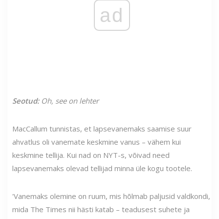
ad
Seotud:
Oh, see on lehter
MacCallum tunnistas, et lapsevanemaks saamise suur
ahvatlus oli vanemate keskmine vanus – vähem kui
keskmine tellija. Kui nad on NYT-s, võivad need
lapsevanemaks olevad tellijad minna üle kogu tootele.
'Vanemaks olemine on ruum, mis hõlmab paljusid valdkondi,
mida The Times nii hästi katab – teadusest suhete ja