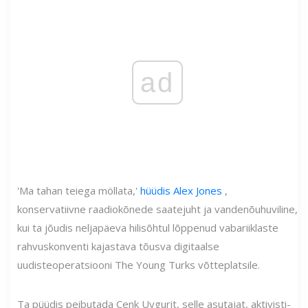
ad
'Ma tahan teiega möllata,'
hüüdis Alex Jones
,
konservatiivne raadiokõnede saatejuht ja vandenõuhuviline,
kui ta jõudis neljapäeva hilisõhtul lõppenud vabariiklaste
rahvuskonventi kajastava tõusva digitaalse
uudisteoperatsiooni The Young Turks võtteplatsile.
Ta püüdis peibutada Cenk Uygurit, selle asutajat, aktivisti-