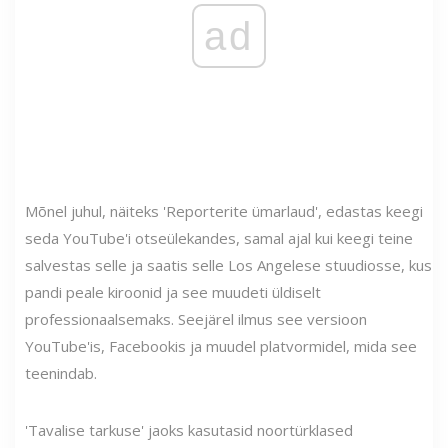
ad
Mõnel juhul, näiteks 'Reporterite ümarlaud', edastas keegi
seda YouTube'i otseülekandes, samal ajal kui keegi teine ​​
salvestas selle ja saatis selle Los Angelese stuudiosse, kus
pandi peale kiroonid ja see muudeti üldiselt
professionaalsemaks. Seejärel ilmus see versioon
YouTube'is, Facebookis ja muudel platvormidel, mida see
teenindab.
'Tavalise tarkuse' jaoks kasutasid noortürklased