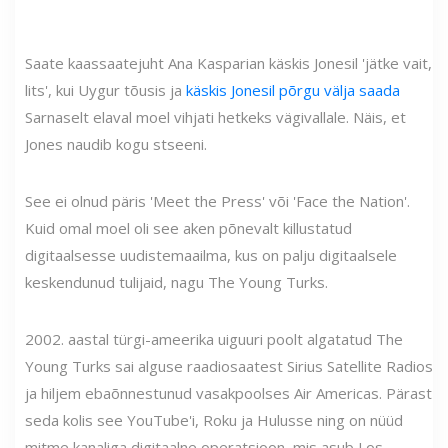
Saate kaassaatejuht Ana Kasparian käskis Jonesil 'jätke vait,
lits', kui Uygur tõusis ja
käskis Jonesil põrgu välja saada
Sarnaselt elaval moel vihjati hetkeks vägivallale. Näis, et
Jones naudib kogu stseeni.
See ei olnud päris 'Meet the Press' või 'Face the Nation'.
Kuid omal moel oli see aken põnevalt killustatud
digitaalsesse uudistemaailma, kus on palju digitaalsele
keskendunud tulijaid, nagu The Young Turks.
2002. aastal türgi-ameerika uiguuri poolt algatatud The
Young Turks sai alguse raadiosaatest Sirius Satellite Radios
ja hiljem ebaõnnestunud vasakpoolses Air Americas. Pärast
seda kolis see YouTube'i, Roku ja Hulusse ning on nüüd
mitme kanaliga digitaalne operatsioon, mis asub Los