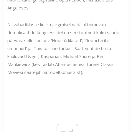
Angeleses.
Nii vabariiklaste kui ka järgmisel nädalal toimuvatel
demokraatide kongressidel on see tootnud kolm saadet
päevas: selle lipulaev 'Noortürklased', 'Reporterite
ümarlaud' ja 'Tavapärane tarkus'. Saatejuhtide hulka
kuuluvad Uygur, Kasparian, Michael Shure ja Ben
Mankiewicz (kes täidab Atlantas asuva Turner Classic
Moviesi saatejuhina topeltkohustust).