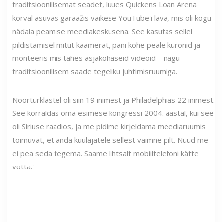
traditsioonilisemat seadet, luues Quickens Loan Arena
kõrval asuvas garaažis väikese YouTube'i lava, mis oli kogu
nädala peamise meediakeskusena. See kasutas sellel
pildistamisel mitut kaamerat, pani kohe peale küronid ja
monteeris mis tahes asjakohaseid videoid – nagu
traditsioonilisem saade tegeliku juhtimisruumiga.
Noortürklastel oli siin 19 inimest ja Philadelphias 22 inimest.
See korraldas oma esimese kongressi 2004. aastal, kui see
oli Siriuse raadios, ja me pidime kirjeldama meediaruumis
toimuvat, et anda kuulajatele sellest vaimne pilt. Nüüd me
ei pea seda tegema. Saame lihtsalt mobiiltelefoni kätte
võtta.'