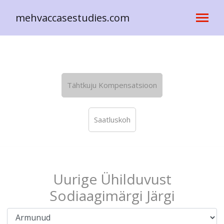
mehvaccasestudies.com
Tähtkuju Kompensatsioon
Saatluskoh
Uurige Ühilduvust
Sodiaagimärgi Järgi