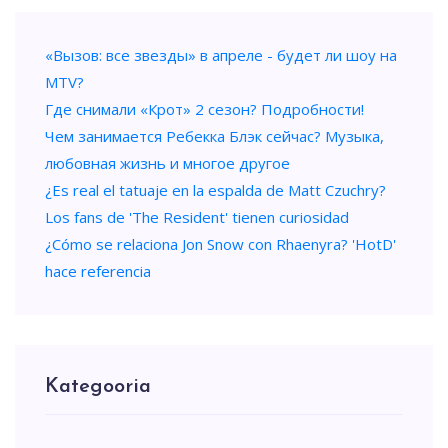
«Вызов: все звезды» в апреле - будет ли шоу на
MTV?
Где снимали «Крот» 2 сезон? Подробности!
Чем занимается Ребекка Блэк сейчас? Музыка,
любовная жизнь и многое другое
¿Es real el tatuaje en la espalda de Matt Czuchry?
Los fans de 'The Resident' tienen curiosidad
¿Cómo se relaciona Jon Snow con Rhaenyra? 'HotD'
hace referencia
Kategooria