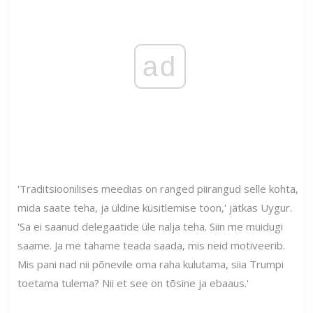
ad
'Traditsioonilises meedias on ranged piirangud selle kohta,
mida saate teha, ja üldine küsitlemise toon,' jätkas Uygur.
'Sa ei saanud delegaatide üle nalja teha. Siin me muidugi
saame. Ja me tahame teada saada, mis neid motiveerib.
Mis pani nad nii põnevile oma raha kulutama, siia Trumpi
toetama tulema? Nii et see on tõsine ja ebaaus.'