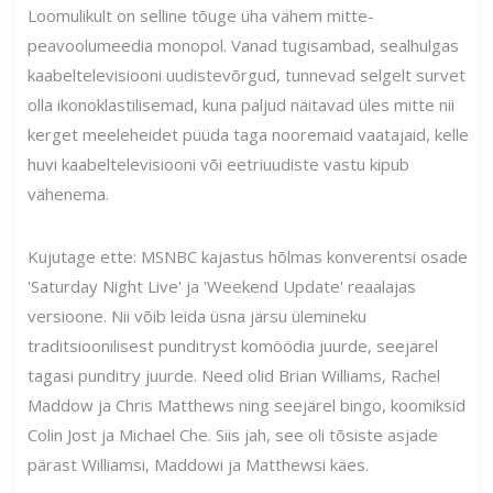
Loomulikult on selline tõuge üha vähem mitte-
peavoolumeedia monopol. Vanad tugisambad, sealhulgas
kaabeltelevisiooni uudistevõrgud, tunnevad selgelt survet
olla ikonoklastilisemad, kuna paljud näitavad üles mitte nii
kerget meeleheidet püüda taga nooremaid vaatajaid, kelle
huvi kaabeltelevisiooni või eetriuudiste vastu kipub
vähenema.
Kujutage ette: MSNBC kajastus hõlmas konverentsi osade
'Saturday Night Live' ja 'Weekend Update' reaalajas
versioone. Nii võib leida üsna järsu ülemineku
traditsioonilisest punditryst komöödia juurde, seejärel
tagasi punditry juurde. Need olid Brian Williams, Rachel
Maddow ja Chris Matthews ning seejärel bingo, koomiksid
Colin Jost ja Michael Che. Siis jah, see oli tõsiste asjade
pärast Williamsi, Maddowi ja Matthewsi käes.