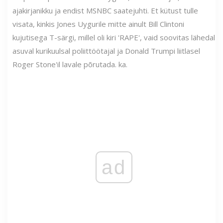
ajakirjanikku ja endist MSNBC saatejuhti. Et kütust tulle
visata, kinkis Jones Uygurile mitte ainult Bill Clintoni
kujutisega T-särgi, millel oli kiri 'RAPE', vaid soovitas lähedal
asuval kurikuulsal poliittöötajal ja Donald Trumpi liitlasel
Roger Stone'il lavale põrutada. ka.
ad