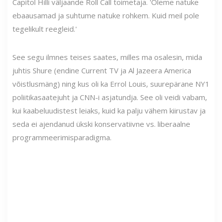
Capitol Hilli väljaande Roll Call toimetaja. 'Oleme natuke
ebaausamad ja suhtume natuke rohkem. Kuid meil pole
tegelikult reegleid.'
See segu ilmnes teises saates, milles ma osalesin, mida
juhtis Shure (endine Current TV ja Al Jazeera America
võistlusmäng) ning kus oli ka Errol Louis, suurepärane NY1
poliitikasaatejuht ja CNN-i asjatundja. See oli veidi vabam,
kui kaabeluudistest leiaks, kuid ka palju vähem kiirustav ja
seda ei ajendanud ükski konservatiivne vs. liberaalne
programmeerimisparadigma.