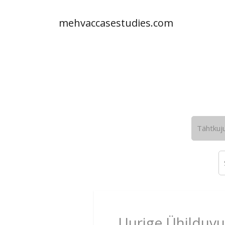
mehvaccasestudies.com
Tähtkuj
Uurige Ühilduvu