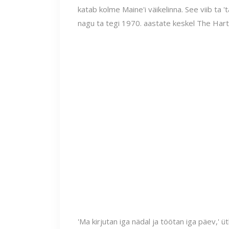
katab kolme Maine'i väikelinna. See viib ta 't
nagu ta tegi 1970. aastate keskel The Hart
'Ma kirjutan iga nädal ja töötan iga päev,' ü