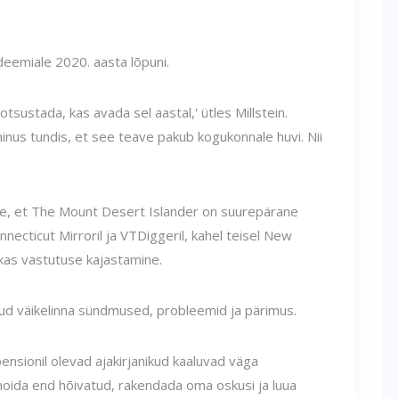
deemiale 2020. aasta lõpuni.
tsustada, kas avada sel aastal,' ütles Millstein.
minus tundis, et see teave pakub kogukonnale huvi. Nii
mulle, et The Mount Desert Islander on suurepärane
nnecticut Mirroril ja VTDiggeril, kahel teisel New
nikas vastutuse kajastamine.
ud väikelinna sündmused, probleemid ja pärimus.
 pensionil olevad ajakirjanikud kaaluvad väga
s hoida end hõivatud, rakendada oma oskusi ja luua