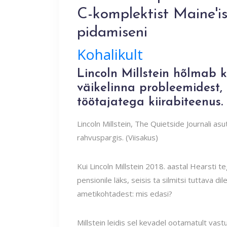
C-komplektist Maine'i
pidamiseni
Kohalikult
Lincoln Millstein hõlmab k
väikelinna probleemidest
töötajatega kiirabiteenus.
Lincoln Millstein, The Quietside Journali asu
rahvuspargis. (Viisakus)
Kui Lincoln Millstein 2018. aastal Hearsti 
pensionile läks, seisis ta silmitsi tuttava 
ametikohtadest: mis edasi?
Millstein leidis sel kevadel ootamatult vas