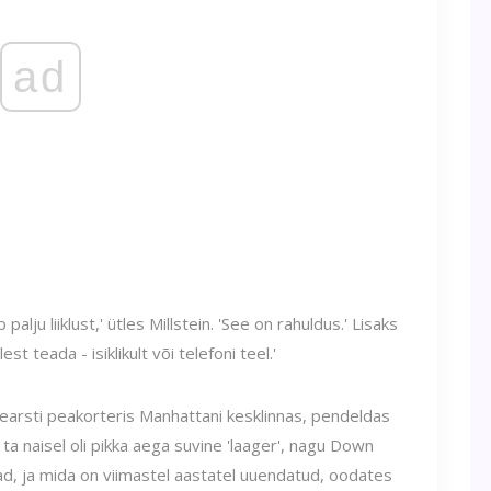
ad
alju liiklust,' ütles Millstein. 'See on rahuldus.' Lisaks
st teada - isiklikult või telefoni teel.'
Hearsti peakorteris Manhattani kesklinnas, pendeldas
 ta naisel oli pikka aega suvine 'laager', nagu Down
d, ja mida on viimastel aastatel uuendatud, oodates