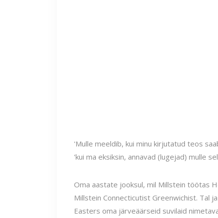
'Mulle meeldib, kui minu kirjutatud teos saab p
'kui ma eksiksin, annavad (lugejad) mulle selle
Oma aastate jooksul, mil Millstein töötas 
Millstein Connecticutist Greenwichist. Tal ja
Easters oma järveäärseid suvilaid nimetava