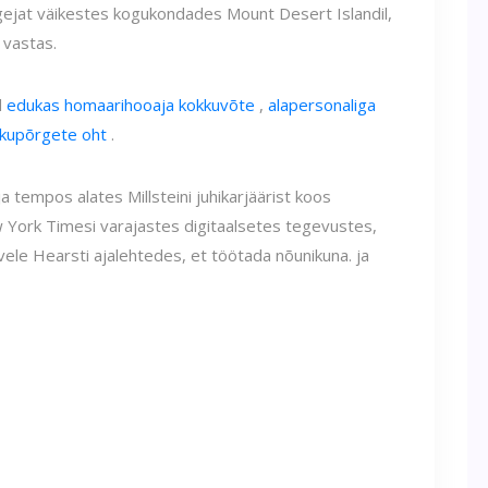
ejat väikestes kogukondades Mount Desert Islandil,
 vastas.
d
edukas homaarihooaja kokkuvõte
,
alapersonaliga
kkupõrgete oht
.
tempos alates Millsteini juhikarjäärist koos
York Timesi varajastes digitaalsetes tegevustes,
lvele Hearsti ajalehtedes, et töötada nõunikuna. ja