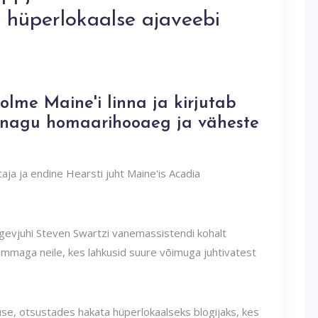
s hüperlokaalse ajaveebi
olme Maine'i linna ja kirjutab
, nagu homaarihooaeg ja väheste
taja ja endine Hearsti juht Maine'is Acadia
tegevjuhi Steven Swartzi vanemassistendi kohalt
dilemmaga neile, kes lahkusid suure võimuga juhtivatest
tuse, otsustades hakata hüperlokaalseks blogijaks, kes