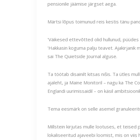
pensionile jäämise järgset aega.
Märtsi lõpus toimunud reis kestis tänu pan
'Väikesed ettevõtted olid hullunud, püüdes o
'Hakkasin koguma palju teavet. Ajakirjanik 
sai The Quietside Journal alguse.
Ta töötab disainilt kitsas nišis. Ta ütles 
ajaleht, ja Maine Monitoril – nagu ka The Co
Englandi uurimissaidil – on käsil ambitsioo
Tema eesmärk on selle asemel granuleerit
Millstein kirjutas mulle lootuses, et teised
lokaliseeritud ajaveebi loomist, mis on vii