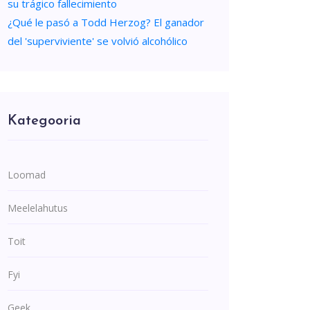
su trágico fallecimiento
¿Qué le pasó a Todd Herzog? El ganador
del 'superviviente' se volvió alcohólico
Kategooria
Loomad
Meelelahutus
Toit
Fyi
Geek