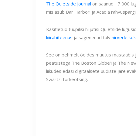
The Quietside Journal
on saanud 17 000 lug
mis asub Bar Harbori ja Acadia rahvuspargi
Käsitletud tüüpilisi hiljutisi Quietside lugusi
kiirabiteenus
ja sagenenud talv
hirvede ko
See on pehmelt öeldes muutus mastaabis ja 
peatustega The Boston Globe'i ja The New 
liikudes edasi digitaalsete uudiste järeleva
Swartzi tõrkeotsing.