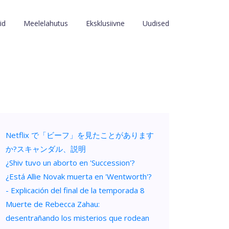
id
Meelelahutus
Eksklusiivne
Uudised
Netflix で「ビーフ」を見たことがあります
か?スキャンダル、説明
¿Shiv tuvo un aborto en 'Succession'?
¿Está Allie Novak muerta en 'Wentworth'?
- Explicación del final de la temporada 8
Muerte de Rebecca Zahau:
desentrañando los misterios que rodean