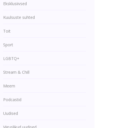
Eksklusiivsed
Kuulsuste suhted
Toit
Sport
LGBTQ+
Stream & Chill
Meem
Podcastid
Uudised
Viiruslikud uudised