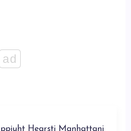
ad
tippjuht Hearsti Manhattani