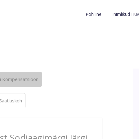
Põhiline
Inimlikud Huv
u Kompensatsioon
Saatluskoh
st Sodiaagimärgi Järgi