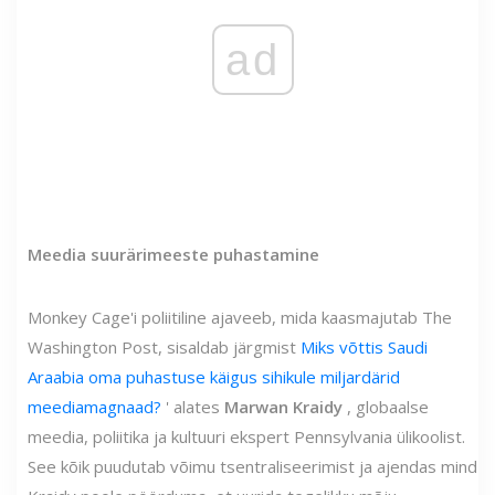
ad
Meedia suurärimeeste puhastamine
Monkey Cage'i poliitiline ajaveeb, mida kaasmajutab The
Washington Post, sisaldab järgmist
Miks võttis Saudi
Araabia oma puhastuse käigus sihikule miljardärid
meediamagnaad?
' alates
Marwan Kraidy
, globaalse
meedia, poliitika ja kultuuri ekspert Pennsylvania ülikoolist.
See kõik puudutab võimu tsentraliseerimist ja ajendas mind