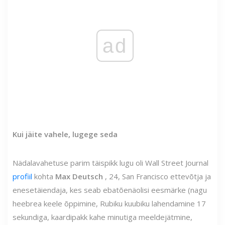
ad
Kui jäite vahele, lugege seda
Nädalavahetuse parim täispikk lugu oli Wall Street Journal
profiil
kohta
Max Deutsch
, 24, San Francisco ettevõtja ja
enesetäiendaja, kes seab ebatõenäolisi eesmärke (nagu
heebrea keele õppimine, Rubiku kuubiku lahendamine 17
sekundiga, kaardipakk kahe minutiga meeldejätmine,