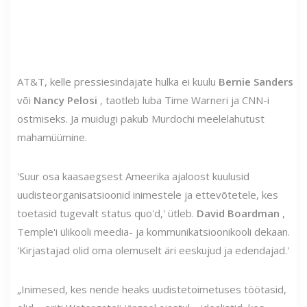
AT&T, kelle pressiesindajate hulka ei kuulu
Bernie Sanders
või
Nancy Pelosi
, taotleb luba Time Warneri ja CNN-i
ostmiseks. Ja muidugi pakub Murdochi meelelahutust
mahamüümine.
'Suur osa kaasaegsest Ameerika ajaloost kuulusid
uudisteorganisatsioonid inimestele ja ettevõtetele, kes
toetasid tugevalt status quo'd,' ütleb.
David Boardman
,
Temple'i ülikooli meedia- ja kommunikatsioonikooli dekaan.
'Kirjastajad olid oma olemuselt äri eeskujud ja edendajad.'
„Inimesed, kes nende heaks uudistetoimetuses töötasid,