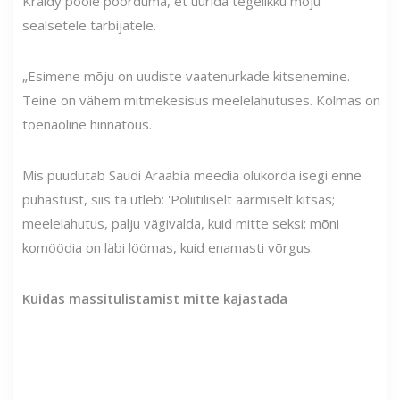
Kraidy poole pöörduma, et uurida tegelikku mõju
sealsetele tarbijatele.
„Esimene mõju on uudiste vaatenurkade kitsenemine.
Teine on vähem mitmekesisus meelelahutuses. Kolmas on
tõenäoline hinnatõus.
Mis puudutab Saudi Araabia meedia olukorda isegi enne
puhastust, siis ta ütleb: 'Poliitiliselt äärmiselt kitsas;
meelelahutus, palju vägivalda, kuid mitte seksi; mõni
komöödia on läbi löömas, kuid enamasti võrgus.
Kuidas massitulistamist mitte kajastada