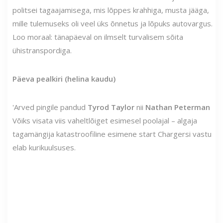
politsei tagaajamisega, mis lõppes krahhiga, musta jääga,
mille tulemuseks oli veel üks õnnetus ja lõpuks autovargus.
Loo moraal: tänapäeval on ilmselt turvalisem sõita
ühistranspordiga.
Päeva pealkiri (helina kaudu)
'Arved pingile pandud
Tyrod Taylor
nii
Nathan Peterman
Võiks visata viis vaheltlõiget esimesel poolajal – algaja
tagamängija katastroofiline esimene start Chargersi vastu
elab kurikuulsuses.