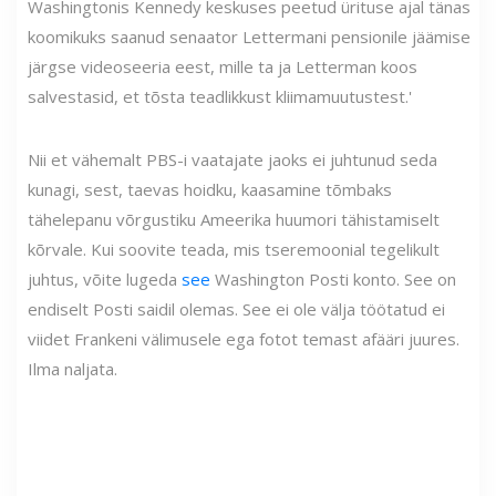
Washingtonis Kennedy keskuses peetud ürituse ajal tänas
koomikuks saanud senaator Lettermani pensionile jäämise
järgse videoseeria eest, mille ta ja Letterman koos
salvestasid, et tõsta teadlikkust kliimamuutustest.'
Nii et vähemalt PBS-i vaatajate jaoks ei juhtunud seda
kunagi, sest, taevas hoidku, kaasamine tõmbaks
tähelepanu võrgustiku Ameerika huumori tähistamiselt
kõrvale. Kui soovite teada, mis tseremoonial tegelikult
juhtus, võite lugeda
see
Washington Posti konto. See on
endiselt Posti saidil olemas. See ei ole välja töötatud ei
viidet Frankeni välimusele ega fotot temast afääri juures.
Ilma naljata.