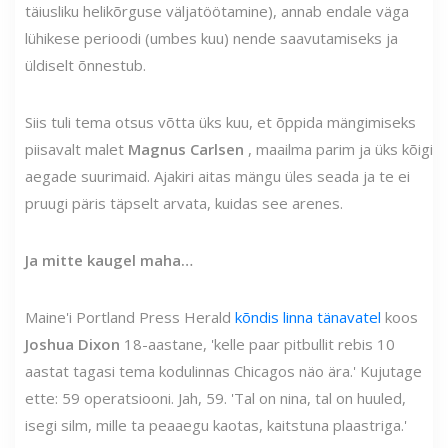
täiusliku helikõrguse väljatöötamine), annab endale väga
lühikese perioodi (umbes kuu) nende saavutamiseks ja
üldiselt õnnestub.
Siis tuli tema otsus võtta üks kuu, et õppida mängimiseks
piisavalt malet
Magnus Carlsen
, maailma parim ja üks kõigi
aegade suurimaid. Ajakiri aitas mängu üles seada ja te ei
pruugi päris täpselt arvata, kuidas see arenes.
Ja mitte kaugel maha…
Maine'i Portland Press Herald
kõndis linna tänavatel
koos
Joshua Dixon
18-aastane, 'kelle paar pitbullit rebis 10
aastat tagasi tema kodulinnas Chicagos näo ära.' Kujutage
ette: 59 operatsiooni. Jah, 59. 'Tal on nina, tal on huuled,
isegi silm, mille ta peaaegu kaotas, kaitstuna plaastriga.'