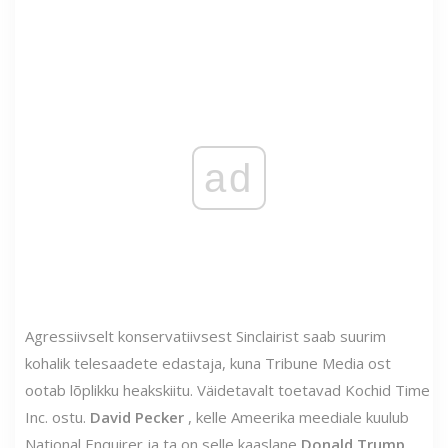
ad
Agressiivselt konservatiivsest Sinclairist saab suurim
kohalik telesaadete edastaja, kuna Tribune Media ost
ootab lõplikku heakskiitu. Väidetavalt toetavad Kochid Time
Inc. ostu.
David Pecker
, kelle Ameerika meediale kuulub
National Enquirer ja ta on selle kaaslane
Donald Trump
,