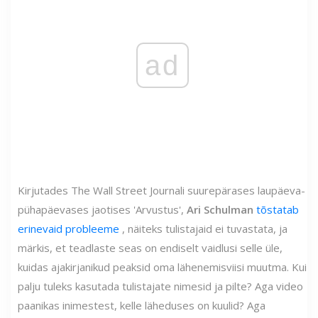
ad
Kirjutades The Wall Street Journali suurepärases laupäeva-
pühapäevases jaotises 'Arvustus',
Ari Schulman
tõstatab
erinevaid probleeme
, näiteks tulistajaid ei tuvastata, ja
märkis, et teadlaste seas on endiselt vaidlusi selle üle,
kuidas ajakirjanikud peaksid oma lähenemisviisi muutma. Kui
palju tuleks kasutada tulistajate nimesid ja pilte? Aga video
paanikas inimestest, kelle läheduses on kuulid? Aga