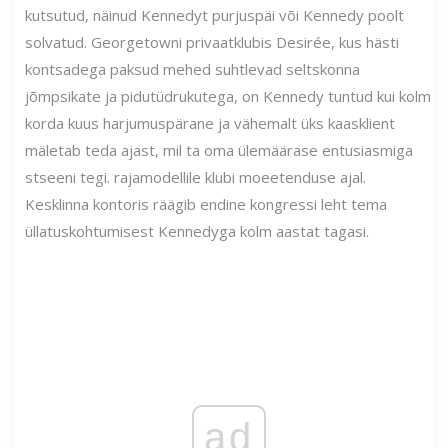
kutsutud, näinud Kennedyt purjuspäi või Kennedy poolt
solvatud. Georgetowni privaatklubis Desirée, kus hästi
kontsadega paksud mehed suhtlevad seltskonna
jõmpsikate ja pidutüdrukutega, on Kennedy tuntud kui kolm
korda kuus harjumuspärane ja vähemalt üks kaasklient
mäletab teda ajast, mil ta oma ülemäärase entusiasmiga
stseeni tegi. rajamodellile klubi moeetenduse ajal.
Kesklinna kontoris räägib endine kongressi leht tema
üllatuskohtumisest Kennedyga kolm aastat tagasi.
ad