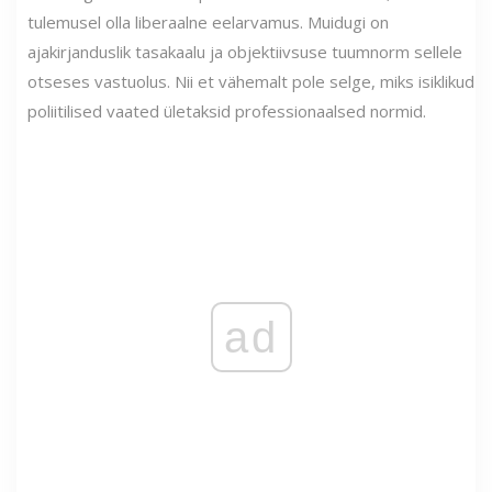
tulemusel olla liberaalne eelarvamus. Muidugi on
ajakirjanduslik tasakaalu ja objektiivsuse tuumnorm sellele
otseses vastuolus. Nii et vähemalt pole selge, miks isiklikud
poliitilised vaated ületaksid professionaalsed normid.
ad