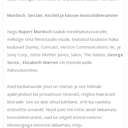
Murdoch, Sinclair, Kochid ja kasvav konsolideerumine
Nagu
Rupert Murdoch
kaalub meelelahutusvarade,
eelkõige oma filmistuudio müüki, teatatud kosilaste hulka
kuuluvad Disney, Comcast, Verizon Communications Inc. ja
Sony Corp., mitte Mother Jones, Salon, The Nation,
George
Soros
,
Elizabeth Warren
või Demokraatlik
Rahvuskomitee.
Kuid karikatuuride jõud on võimas ja see hõlmab
ajakirjandust kui privaatsust riivavaid, ringlusi haaravaid
liberaale. See on alati olnud kahtlane, eriti kui vaadata
ettevõtte omandit. Nüüd pole teil mitte ainult lakkamatu
konsolideerumine, vaid ka selgelt konservatiivse
ideoloogiaga inimeste lakkamatu mõju.