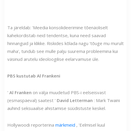
Ta järeldab: 'Meedia konsolideerimine tõenäoliselt
kahekordistab neid tendentse, kuna need saavad
hinnanguid ja klikke. Riskides kõlada nagu 'tõuge mu murult
maha', tundub see mulle palju suurema probleemina kui
väsinud arutelu ideoloogilise eelarvamuse üle.
PBS kustutab Al Frankeni
'
Al Franken
on välja muudetud PBS-i eelseisvast
(esmaspäeval) saatest '
David Letterman
: Mark Twaini
auhind seksuaalse ahistamise süüdistuste keskel.
Hollywoodi reporterina
märkmeid
, 'Eelmisel kuul