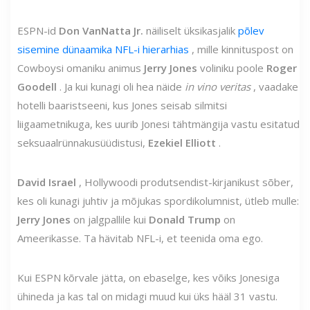
ESPN-id
Don VanNatta Jr.
näiliselt üksikasjalik
põlev
sisemine dünaamika NFL-i hierarhias
, mille kinnituspost on
Cowboysi omaniku animus
Jerry Jones
voliniku poole
Roger
Goodell
. Ja kui kunagi oli hea näide
in vino veritas
, vaadake
hotelli baaristseeni, kus Jones seisab silmitsi
liigaametnikuga, kes uurib Jonesi tähtmängija vastu esitatud
seksuaalrünnakusüüdistusi,
Ezekiel Elliott
.
David Israel
, Hollywoodi produtsendist-kirjanikust sõber,
kes oli kunagi juhtiv ja mõjukas spordikolumnist, ütleb mulle:
Jerry Jones
on jalgpallile kui
Donald Trump
on
Ameerikasse. Ta hävitab NFL-i, et teenida oma ego.
Kui ESPN kõrvale jätta, on ebaselge, kes võiks Jonesiga
ühineda ja kas tal on midagi muud kui üks hääl 31 vastu.