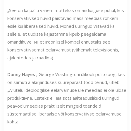
„See on ka palju vähem mõttekas omandiõiguse puhul, kus
konservatiivsed huvid paistavad massimeedias rohkem
esile kui liberaalsed huvid. Mõned uuringud viitavad ka
sellele, et uudiste kajastamine kipub peegeldama
omandihuve. Nii et iroonilisel kombel ennustaks see
konservatiivsemat eelarvamust (vähemalt televisioonis,
ajalehtedes ja raadios).
Danny Hayes
, George Washingtoni ülikooli politoloog, kes
on samuti ajakirjanduses suurepärast tööd teinud, ütleb:
„Arutelu ideoloogilise eelarvamuse üle meedias ei ole üldse
produktiivne. Esiteks ei leia sotsiaalteaduslikud uuringud
peavoolumeedias praktiliselt mingeid tõendeid
süstemaatilise liberaalse või konservatiivse eelarvamuse
kohta.