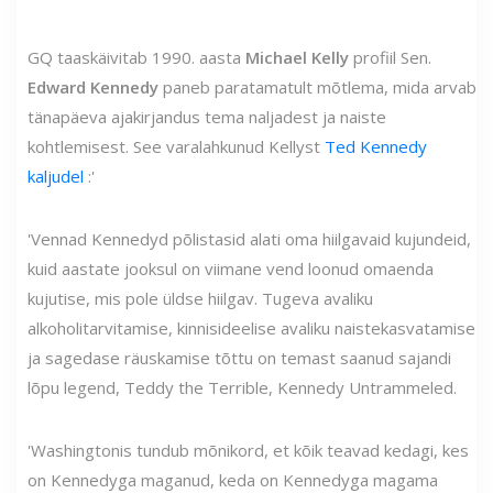
GQ taaskäivitab 1990. aasta
Michael Kelly
profiil Sen.
Edward Kennedy
paneb paratamatult mõtlema, mida arvab
tänapäeva ajakirjandus tema naljadest ja naiste
kohtlemisest. See varalahkunud Kellyst
Ted Kennedy
kaljudel
:'
'Vennad Kennedyd põlistasid alati oma hiilgavaid kujundeid,
kuid aastate jooksul on viimane vend loonud omaenda
kujutise, mis pole üldse hiilgav. Tugeva avaliku
alkoholitarvitamise, kinnisideelise avaliku naistekasvatamise
ja sagedase räuskamise tõttu on temast saanud sajandi
lõpu legend, Teddy the Terrible, Kennedy Untrammeled.
'Washingtonis tundub mõnikord, et kõik teavad kedagi, kes
on Kennedyga maganud, keda on Kennedyga magama