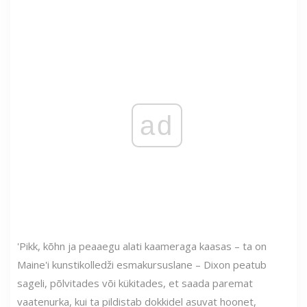
ad
'Pikk, kõhn ja peaaegu alati kaameraga kaasas – ta on
Maine'i kunstikolledži esmakursuslane – Dixon peatub
sageli, põlvitades või kükitades, et saada paremat
vaatenurka, kui ta pildistab dokkidel asuvat hoonet,