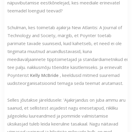
näpuvibutamise eestkõnelejad, kes meediale erinevatel
teemadel loenguid teevad?
Schulman, kes toimetab ajakirja New Atlantis: A Journal of
Technology and Society, märgib, et Poynter toetab
parimate tavade suuniseid, kuid kahetseb, et need ei ole
tingimata muutnud aruandlustavasid, kuna
meediaväljaannete tipptoimetajad ja standardiametnikud ei
tee palju. nakkusmõju tõendite käsitlemiseks. Ja erinevalt
Poynterist
Kelly McBride
, keeldusid mitmed suuremad
uudisteorganisatsioonid temaga seda teemat arutamast.
Selles jõutakse järeldusele: 'Ajakirjandus on juba ammu aru
saanud, et sellistest asjadest nagu enesetapud, riikliku
julgeoleku luureandmed ja pommide valmistamise
üksikasjad tuleb leida keeruline tasakaal. Nagu näitavad
viimased uuringud ja hiljutiste mõrvade hulk, on meil