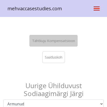
mehvaccasestudies.com
Tähtkuju Kompensatsioon
Saatluskoh
Uurige Ühilduvust
Sodiaagimärgi Järgi