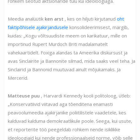
rohkem seotud aktsionäride tulu kui ideoloogiaga.
Meedia analüütik
ken arst
, kes on hiljuti kirjutanud
oht
faktipõhisele ajakirjandusele
konsolideerimisest, märgib,
kuidas: „Kogu võltsuudiste meem on karikatuur, mille on
importinud Rupert Murdoch Briti madalamatelt
vahekaartidelt. Foxiga alandas ta Ameerika diskursust ja
avas Sinclairite ja Bannonite silmad, mida saaks veel teha. Ja
Sinclairid ja Bannonid muutuvad ainult mõjukamaks. Ja
Mercerid.
Matteuse puu
, Harvardi Kennedy kooli politoloog, ütleb:
„Konservatiivid viitavad aga tõenditena enamasti
peavoolumeedia ajakirjanike poliitilistele vaadetele, kes
kalduvad kalduma demokraatlikule poole. Seega, kui usute,
et reporterite töö peegeldab rohkem nende isiklikke
ideoloogiaid kui nende professionaalseid norme, võib selle