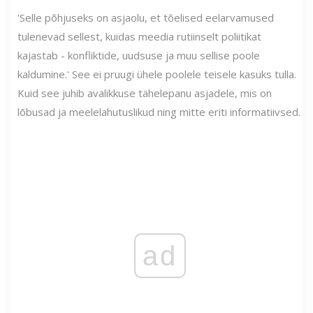
'Selle põhjuseks on asjaolu, et tõelised eelarvamused
tulenevad sellest, kuidas meedia rutiinselt poliitikat
kajastab - konfliktide, uudsuse ja muu sellise poole
kaldumine.' See ei pruugi ühele poolele teisele kasuks tulla.
Kuid see juhib avalikkuse tähelepanu asjadele, mis on
lõbusad ja meelelahutuslikud ning mitte eriti informatiivsed.
ad