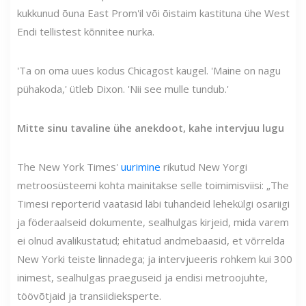
kukkunud õuna East Prom'il või õistaim kastituna ühe West
Endi tellistest kõnnitee nurka.
'Ta on oma uues kodus Chicagost kaugel. 'Maine on nagu
pühakoda,' ütleb Dixon. 'Nii see mulle tundub.'
Mitte sinu tavaline ühe anekdoot, kahe intervjuu lugu
The New York Times'
uurimine
rikutud New Yorgi
metroosüsteemi kohta mainitakse selle toimimisviisi: „The
Timesi reporterid vaatasid läbi tuhandeid lehekülgi osariigi
ja föderaalseid dokumente, sealhulgas kirjeid, mida varem
ei olnud avalikustatud; ehitatud andmebaasid, et võrrelda
New Yorki teiste linnadega; ja intervjueeris rohkem kui 300
inimest, sealhulgas praeguseid ja endisi metroojuhte,
töövõtjaid ja transiidieksperte.