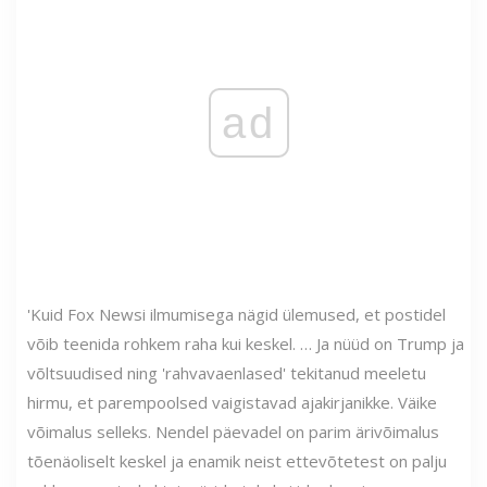
ad
'Kuid Fox Newsi ilmumisega nägid ülemused, et postidel
võib teenida rohkem raha kui keskel. … Ja nüüd on Trump ja
võltsuudised ning 'rahvavaenlased' tekitanud meeletu
hirmu, et parempoolsed vaigistavad ajakirjanikke. Väike
võimalus selleks. Nendel päevadel on parim ärivõimalus
tõenäoliselt keskel ja enamik neist ettevõtetest on palju