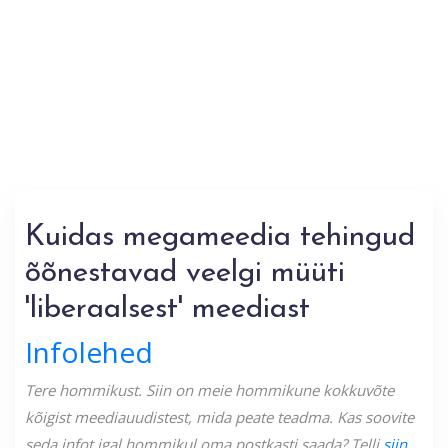
Kuidas megameedia tehingud
õõnestavad veelgi müüti
'liberaalsest' meediast
Infolehed
Tere hommikust. Siin on meie hommikune kokkuvõte
kõigist meediauudistest, mida peate teadma. Kas soovite
seda infot igal hommikul oma postkasti saada? Telli
siin
.