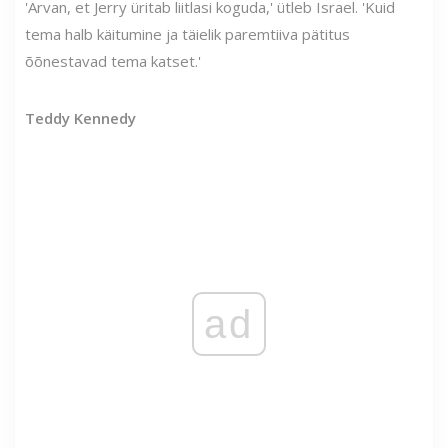
'Arvan, et Jerry üritab liitlasi koguda,' ütleb Israel. 'Kuid
tema halb käitumine ja täielik paremtiiva pätitus
õõnestavad tema katset.'
Teddy Kennedy
ad