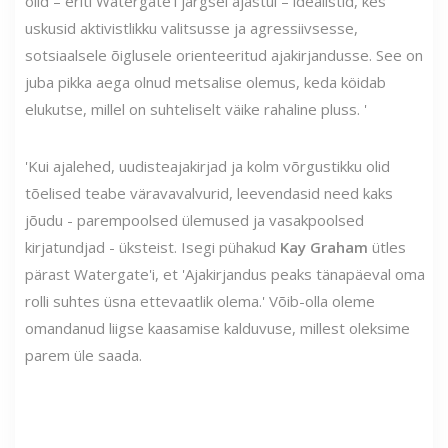
olid – eriti Watergate’i järgsel ajastul – idealistid, kes
uskusid aktivistlikku valitsusse ja agressiivsesse,
sotsiaalsele õiglusele orienteeritud ajakirjandusse. See on
juba pikka aega olnud metsalise olemus, keda köidab
elukutse, millel on suhteliselt väike rahaline pluss. '
'Kui ajalehed, uudisteajakirjad ja kolm võrgustikku olid
tõelised teabe väravavalvurid, leevendasid need kaks
jõudu - parempoolsed ülemused ja vasakpoolsed
kirjatundjad - üksteist. Isegi pühakud
Kay Graham
ütles
pärast Watergate'i, et 'Ajakirjandus peaks tänapäeval oma
rolli suhtes üsna ettevaatlik olema.' Võib-olla oleme
omandanud liigse kaasamise kalduvuse, millest oleksime
parem üle saada.