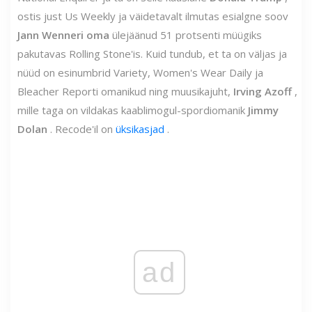
ostis just Us Weekly ja väidetavalt ilmutas esialgne soov
Jann Wenneri oma
ülejäänud 51 protsenti müügiks
pakutavas Rolling Stone'is. Kuid tundub, et ta on väljas ja
nüüd on esinumbrid Variety, Women's Wear Daily ja
Bleacher Reporti omanikud ning muusikajuht,
Irving Azoff
,
mille taga on vildakas kaablimogul-spordiomanik
Jimmy
Dolan
. Recode'il on
üksikasjad
.
ad