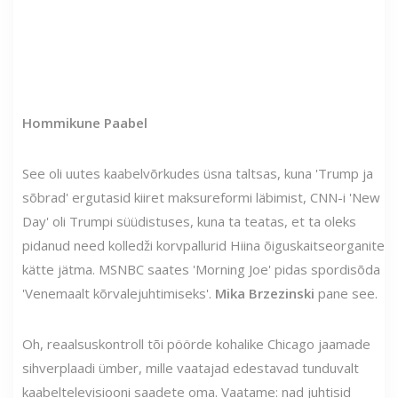
Hommikune Paabel
See oli uutes kaabelvõrkudes üsna taltsas, kuna 'Trump ja
sõbrad' ergutasid kiiret maksureformi läbimist, CNN-i 'New
Day' oli Trumpi süüdistuses, kuna ta teatas, et ta oleks
pidanud need kolledži korvpallurid Hiina õiguskaitseorganite
kätte jätma. MSNBC saates 'Morning Joe' pidas spordisõda
'Venemaalt kõrvalejuhtimiseks'.
Mika Brzezinski
pane see.
Oh, reaalsuskontroll tõi pöörde kohalike Chicago jaamade
sihverplaadi ümber, mille vaatajad edestavad tunduvalt
kaabeltelevisiooni saadete oma. Vaatame: nad juhtisid