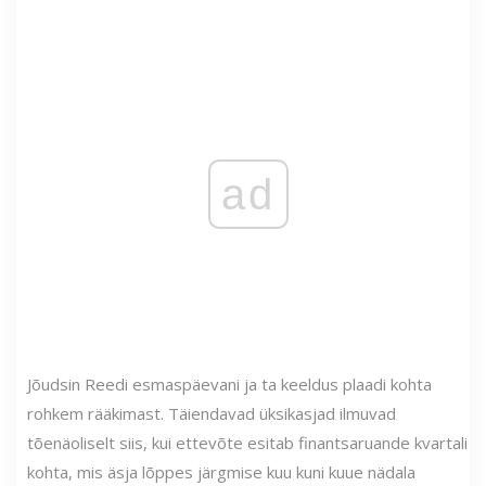
ad
Jõudsin Reedi esmaspäevani ja ta keeldus plaadi kohta
rohkem rääkimast. Täiendavad üksikasjad ilmuvad
tõenäoliselt siis, kui ettevõte esitab finantsaruande kvartali
kohta, mis äsja lõppes järgmise kuu kuni kuue nädala