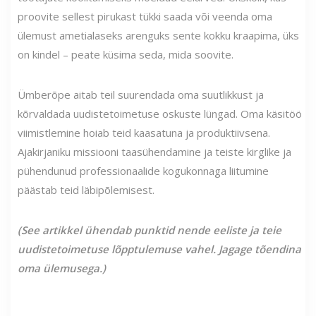
proovite sellest pirukast tükki saada või veenda oma
ülemust ametialaseks arenguks sente kokku kraapima, üks
on kindel – peate küsima seda, mida soovite.
Ümberõpe aitab teil suurendada oma suutlikkust ja
kõrvaldada uudistetoimetuse oskuste lüngad. Oma käsitöö
viimistlemine hoiab teid kaasatuna ja produktiivsena.
Ajakirjaniku missiooni taasühendamine ja teiste kirglike ja
pühendunud professionaalide kogukonnaga liitumine
päästab teid läbipõlemisest.
(See artikkel ühendab punktid nende eeliste ja teie
uudistetoimetuse lõpptulemuse vahel. Jagage tõendina
oma ülemusega.)