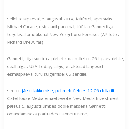
Sellel teisipäeval, 5. augustil 2014, failifotol, spetsialist
Michael Cacace, esiplaanil paremal, töötab Gannettiga
tegeleval ametikohal New Yorgi börsi korrusel. (AP foto /
Richard Drew, fail)
Gannett, riigi suurim ajalehefirma, millel on 261 päevalehte,
sealhulgas USA Today, jälgis, et aktsiad langesid
esmaspäeval turu sulgemisel 65 sendile.
see on
järsu kukkumise, pehmelt öeldes 12,06 dollarilt
GateHouse Media emaettevõte New Media Investment
pakkus 5. augustil umbes poole maksena Gannetti
omandamiseks (säilitades Gannetti nime).