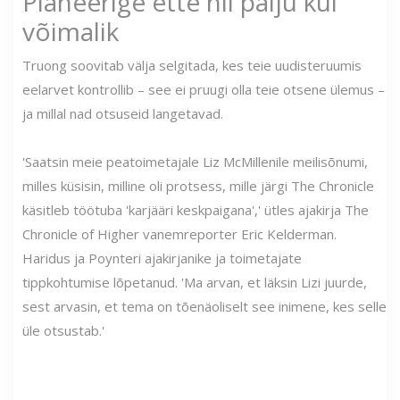
Planeerige ette nii palju kui
võimalik
Truong soovitab välja selgitada, kes teie uudisteruumis
eelarvet kontrollib – see ei pruugi olla teie otsene ülemus –
ja millal nad otsuseid langetavad.
'Saatsin meie peatoimetajale Liz McMillenile meilisõnumi,
milles küsisin, milline oli protsess, mille järgi The Chronicle
käsitleb töötuba 'karjääri keskpaigana',' ütles ajakirja The
Chronicle of Higher vanemreporter Eric Kelderman.
Haridus ja Poynteri ajakirjanike ja toimetajate
tippkohtumise lõpetanud. 'Ma arvan, et läksin Lizi juurde,
sest arvasin, et tema on tõenäoliselt see inimene, kes selle
üle otsustab.'