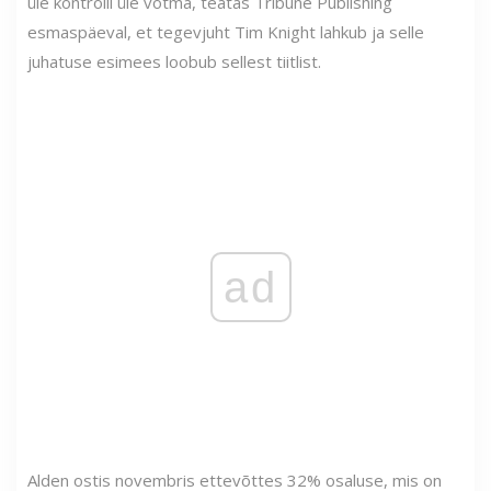
üle kontrolli üle võtma, teatas Tribune Publishing
esmaspäeval, et tegevjuht Tim Knight lahkub ja selle
juhatuse esimees loobub sellest tiitlist.
ad
Alden ostis novembris ettevõttes 32% osaluse, mis on