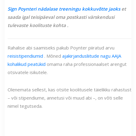
Sign
Poynteri nädalase treeningu kokkuvõtte jaoks
et
saada igal teisipäeval oma postkasti värskendusi
tulevaste koolituste kohta
.
Rahalise abi saamiseks pakub Poynter piiratud arvu
reisistipendiumid
. Mõned
ajakirjandusliitude nagu AAJA
kohalikud peatükid
omama raha professionaalset arengut
otsivatele isikutele.
Olenemata sellest, kas otsite koolitusele täielikku rahastust
– või stipendiume, annetusi või muud abi –, on võti selle
nimel tegutseda.