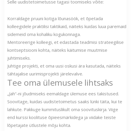
Selle uudistetoimetusse tagasi toomiseks võite:
Korraldage pruuni kotiga lõunasöök, et õpetada
kolleegidele praktilisi taktikaid, näiteks kuidas luua paremaid
sidemeid oma kohaliku kogukonnaga.
Mentoreerige kolleegi, et edastada teadmisi strateegilise
kontseptsiooni kohta, näiteks käitumise muutmise
juhtimiseks.
Juhtige projekti, et oma uusi oskusi ära kasutada, näiteks
tähtajalise uurimisprojekti järelevalve.
Tee oma ülemusele lihtsaks
„Jah“-ni jõudmiseks eemaldage ülemuse ees takistused.
Soovitage, kuidas uudistetoimetus saaks lünki täita, kui te
lahkute. Pakkuge kummituslikult oma soovituskirja. Viige
end kurssi koolituse õpieesmärkidega ja viidake teiste
lõpetajate ütlustele mõju kohta.