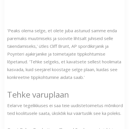
'Peaks olema selge, et olete juba astunud samme enda
paremaks muutmiseks ja soovite lihtsalt juhiseid selle
täiendamiseks,' ütles Cliff Brunt, AP spordikirjanik ja
Poynteri ajakirjanike ja toimetajate tippkohtumise
lõpetanud. 'Tehke selgeks, et kavatsete sellest hoolimata
kasvada, kuid seejärel koostage selge plaan, kuidas see
konkreetne tippkohtumine aidata saab.'
Tehke varuplaan
Eelarve tegelikkuses ei saa teie uudistetoimetus mõnikord
teid koolitusele saata, ükskõik kui väärtuslik see ka poleks.