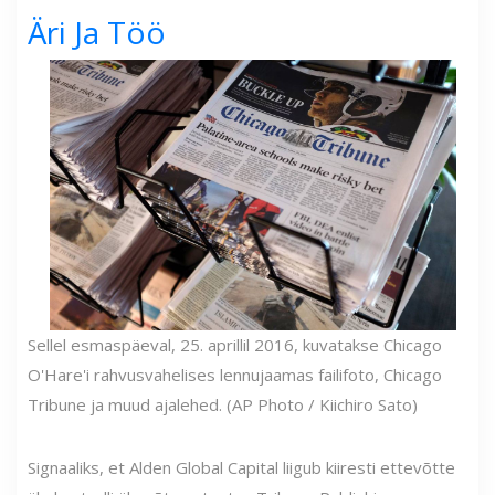
Äri Ja Töö
Sellel esmaspäeval, 25. aprillil 2016, kuvatakse Chicago
O'Hare'i rahvusvahelises lennujaamas failifoto, Chicago
Tribune ja muud ajalehed. (AP Photo / Kiichiro Sato)
Signaaliks, et Alden Global Capital liigub kiiresti ettevõtte