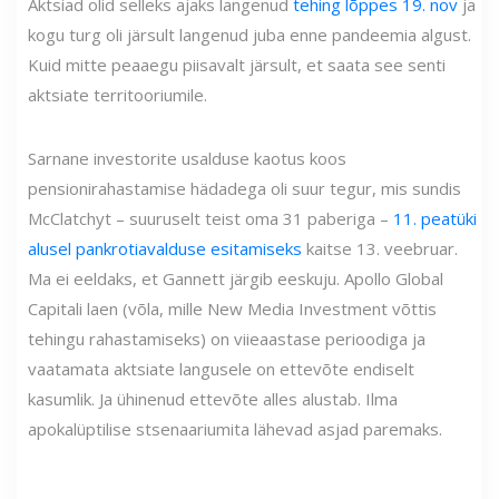
Aktsiad olid selleks ajaks langenud
tehing lõppes 19. nov
ja
kogu turg oli järsult langenud juba enne pandeemia algust.
Kuid mitte peaaegu piisavalt järsult, et saata see senti
aktsiate territooriumile.
Sarnane investorite usalduse kaotus koos
pensionirahastamise hädadega oli suur tegur, mis sundis
McClatchyt – suuruselt teist oma 31 paberiga –
11. peatüki
alusel pankrotiavalduse esitamiseks
kaitse 13. veebruar.
Ma ei eeldaks, et Gannett järgib eeskuju. Apollo Global
Capitali laen (võla, mille New Media Investment võttis
tehingu rahastamiseks) on viieaastase perioodiga ja
vaatamata aktsiate langusele on ettevõte endiselt
kasumlik. Ja ühinenud ettevõte alles alustab. Ilma
apokalüptilise stsenaariumita lähevad asjad paremaks.