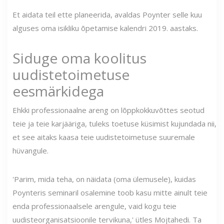
Et aidata teil ette planeerida, avaldas Poynter selle kuu
alguses oma isikliku õpetamise kalendri 2019. aastaks.
Siduge oma koolitus
uudistetoimetuse
eesmärkidega
Ehkki professionaalne areng on lõppkokkuvõttes seotud
teie ja teie karjääriga, tuleks toetuse küsimist kujundada nii,
et see aitaks kaasa teie uudistetoimetuse suuremale
hüvangule.
'Parim, mida teha, on näidata (oma ülemusele), kuidas
Poynteris seminaril osalemine toob kasu mitte ainult teie
enda professionaalsele arengule, vaid kogu teie
uudisteorganisatsioonile tervikuna,' ütles Mojtahedi. Ta