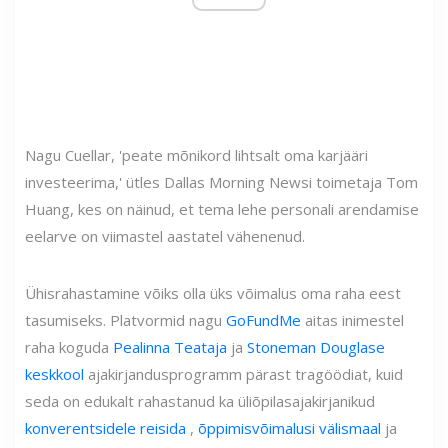
Nagu Cuellar, 'peate mõnikord lihtsalt oma karjääri
investeerima,' ütles Dallas Morning Newsi toimetaja Tom
Huang, kes on näinud, et tema lehe personali arendamise
eelarve on viimastel aastatel vähenenud.
Ühisrahastamine võiks olla üks võimalus oma raha eest
tasumiseks. Platvormid nagu
GoFundMe
aitas inimestel
raha koguda
Pealinna Teataja
ja
Stoneman Douglase
keskkool
ajakirjandusprogramm pärast tragöödiat, kuid
seda on edukalt rahastanud ka üliõpilasajakirjanikud
konverentsidele reisida
,
õppimisvõimalusi välismaal
ja