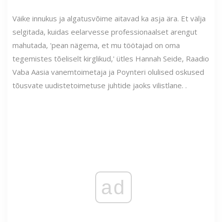
Väike innukus ja algatusvõime aitavad ka asja ära. Et välja
selgitada, kuidas eelarvesse professionaalset arengut
mahutada, 'pean nägema, et mu töötajad on oma
tegemistes tõeliselt kirglikud,' ütles Hannah Seide, Raadio
Vaba Aasia vanemtoimetaja ja Poynteri olulised oskused
tõusvate uudistetoimetuse juhtide jaoks vilistlane. .
ad