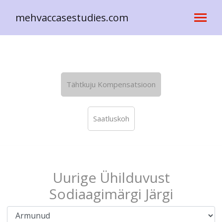
mehvaccasestudies.com
Tähtkuju Kompensatsioon
Saatluskoh
Uurige Ühilduvust
Sodiaagimärgi Järgi