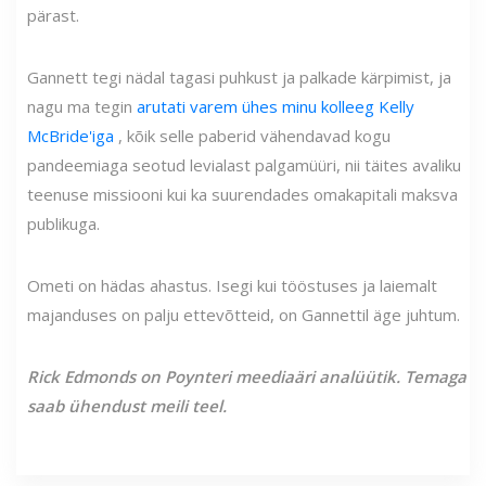
pärast.
Gannett tegi nädal tagasi puhkust ja palkade kärpimist, ja
nagu ma tegin
arutati varem ühes minu kolleeg Kelly
McBride'iga
, kõik selle paberid vähendavad kogu
pandeemiaga seotud levialast palgamüüri, nii täites avaliku
teenuse missiooni kui ka suurendades omakapitali maksva
publikuga.
Ometi on hädas ahastus. Isegi kui tööstuses ja laiemalt
majanduses on palju ettevõtteid, on Gannettil äge juhtum.
Rick Edmonds on Poynteri meediaäri analüütik. Temaga
saab ühendust meili teel.