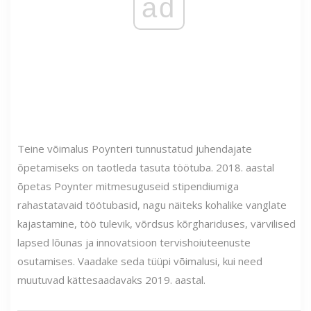
ad
Teine võimalus Poynteri tunnustatud juhendajate
õpetamiseks on taotleda tasuta töötuba. 2018. aastal
õpetas Poynter mitmesuguseid stipendiumiga
rahastatavaid töötubasid, nagu näiteks kohalike vanglate
kajastamine, töö tulevik, võrdsus kõrghariduses, värvilised
lapsed lõunas ja innovatsioon tervishoiuteenuste
osutamises. Vaadake seda tüüpi võimalusi, kui need
muutuvad kättesaadavaks 2019. aastal.