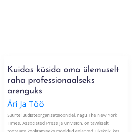
Kuidas küsida oma ülemuselt
raha professionaalseks
arenguks
Äri Ja Töö
Suurtel uudisteorganisatsioonidel, nagu The New York
Times, Associated Press ja Univision, on tavaliselt
töötajate koolitamiseks mõeldud eelarved. Ükskõik, kas