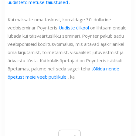
uudistetoimetuse täiustused
.
Kui maksate oma taskust, korraldage 30-dollarine
veebiseminar Poynteris
Uudiste ülikool
on lihtsam endale
lubada kui täisväärtuslikku seminari. Poynter pakub sadu
veebipõhiseid koolitusvõimalusi, mis aitavad ajakirjanikel
oma kirjutamist, toimetamist, visuaalset jutuvestmist ja
ärivaistu tõsta. Kui külalisõpetajad on Poynteris isiklikult
õpetamas, palume neil seda sageli teha
tõlkida nende
õpetust meie veebipublikule
, ka.