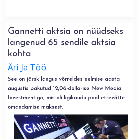
Gannetti aktsia on nüüdseks
langenud 65 sendile aktsia
kohta
Äri Ja Töö
See on järsk langus võrreldes eelmise aasta
augustis pakutud 12,06-dollarise New Media
Investmentiga, mis oli ligikaudu pool ettevõtte
omandamise maksest.