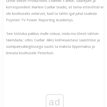
Great Belize Productions-Channel 5 ankur, saatejuht ja
korrespondent Marleni Cuellar teadis, et tema ettevõttel ei
ole koolituseks eelarvet, kuid ta tahtis igal juhul osaleda
Poynteri TV Power Reporting Academys.
'See töötuba pakkus mulle oskusi, mida ma tõesti tahtsin
täiendada,' ütles Cuellar. Alles kolmeaastase säästmise ja
sünnipäevakingitusega suutis ta maksta õppemaksu ja
lennata koolitusele Peterburi.
ad