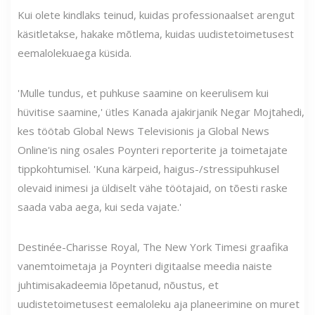
Kui olete kindlaks teinud, kuidas professionaalset arengut
käsitletakse, hakake mõtlema, kuidas uudistetoimetusest
eemalolekuaega küsida.
'Mulle tundus, et puhkuse saamine on keerulisem kui
hüvitise saamine,' ütles Kanada ajakirjanik Negar Mojtahedi,
kes töötab Global News Televisionis ja Global News
Online'is ning osales Poynteri reporterite ja toimetajate
tippkohtumisel. 'Kuna kärpeid, haigus-/stressipuhkusel
olevaid inimesi ja üldiselt vähe töötajaid, on tõesti raske
saada vaba aega, kui seda vajate.'
Destinée-Charisse Royal, The New York Timesi graafika
vanemtoimetaja ja Poynteri digitaalse meedia naiste
juhtimisakadeemia lõpetanud, nõustus, et
uudistetoimetusest eemaloleku aja planeerimine on muret