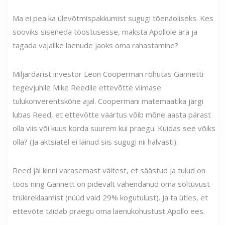
Ma ei pea ka ülevõtmispakkumist sugugi tõenäoliseks. Kes
sooviks siseneda tööstusesse, maksta Apollole ära ja
tagada vajalike laenude jaoks oma rahastamine?
Miljardärist investor Leon Cooperman rõhutas Gannetti
tegevjuhile Mike Reedile ettevõtte viimase
tulukonverentskõne ajal. Coopermani matemaatika järgi
lubas Reed, et ettevõtte väärtus võib mõne aasta pärast
olla viis või kuus korda suurem kui praegu. Kuidas see võiks
olla? (Ja aktsiatel ei läinud siis sugugi nii halvasti).
Reed jäi kinni varasemast väitest, et säästud ja tulud on
töös ning Gannett on pidevalt vähendanud oma sõltuvust
trükireklaamist (nüüd vaid 29% kogutulust). Ja ta ütles, et
ettevõte täidab praegu oma laenukohustust Apollo ees.