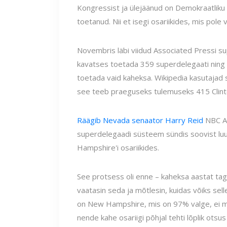
Kongressist ja ülejäänud on Demokraatliku 
toetanud. Nii et isegi osariikides, mis pole
Novembris läbi viidud Associated Pressi sup
kavatses toetada 359 superdelegaati ning
toetada vaid kaheksa. Wikipedia kasutaja
see teeb praeguseks tulemuseks 415 Clinto
Räägib Nevada senaator Harry Reid
NBC An
superdelegaadi süsteem sündis soovist lu
Hampshire'i osariikides.
See protsess oli enne – kaheksa aastat taga
vaatasin seda ja mõtlesin, kuidas võiks selle
on New Hampshire, mis on 97% valge, ei mi
nende kahe osariigi põhjal tehti lõplik otsu