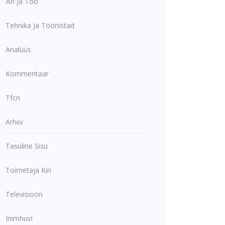
Äri Ja Töö
Tehnika Ja Tööriistad
Analüüs
Kommentaar
Tfcn
Arhiiv
Tasuline Sisu
Toimetaja Kiri
Televisioon
Inimhuvi