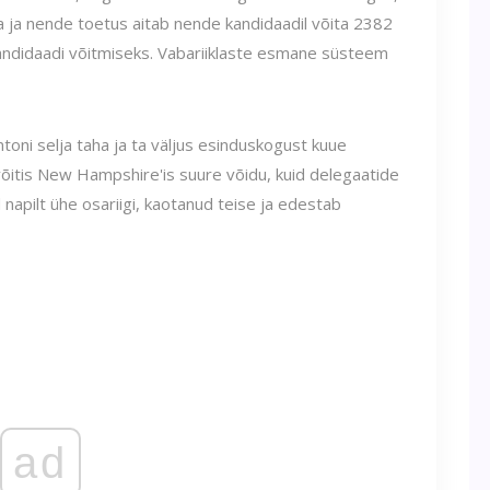
 ja nende toetus aitab nende kandidaadil võita 2382
kandidaadi võitmiseks. Vabariiklaste esmane süsteem
ntoni selja taha ja ta väljus esinduskogust kuue
õitis New Hampshire'is suure võidu, kuid delegaatide
d napilt ühe osariigi, kaotanud teise ja edestab
ad