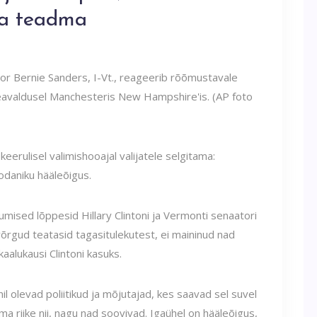
ta teadma
r Bernie Sanders, I-Vt., reageerib rõõmustavale
eavaldusel Manchesteris New Hampshire'is. (AP foto
 keerulisel valimishooajal valijatele selgitama:
daniku hääleõigus.
mised lõppesid Hillary Clintoni ja Vermonti senaatori
 võrgud teatasid tagasitulekutest, ei maininud nad
kaalukausi Clintoni kasuks.
l olevad poliitikud ja mõjutajad, kes saavad sel suvel
riike nii, nagu nad soovivad. Igaühel on hääleõigus,