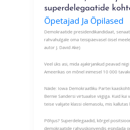
superdelegaatide koh
Õpetajad Ja Õpilased
Demokraatide presidendikandidaat, senaato
rahvahulgale oma teisipäevasel öisel meel
autor J. David Ake)
Veel üks asi, mida ajakirjanikud peavad niigi
Ameerikas on mõnel inimesel 10 000 tavako
Näide: Iowa Demokraatliku Partei kaaskohtu
Bernie Sandersi virtuaalse viigiga. Kuid kui
teise valijate klassi olemasolu, mis kallutas 
Põhjus? Superdelegaadid, kõrgel positsiooni
demokraatide rahvuskonvendis esindada oma 