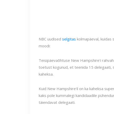
NBC uudised
selgitas
kolmapäeval, kuidas 
moodi:
Teisipäevaõhtuse New Hampshire'i rahvahääl
toetust kogunud, et teenida 15 delegaati, s
kaheksa.
Kuid New Hampshire'il on ka kaheksa superd
kaks pole kummalegi kandidaadile pühendun
täiendavat delegaati.