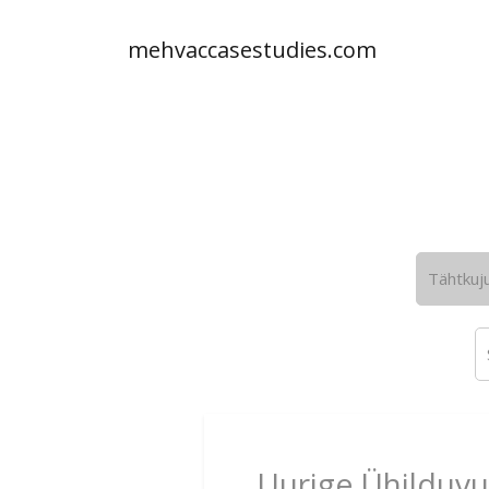
mehvaccasestudies.com
Tähtkuj
Uurige Ühilduvu