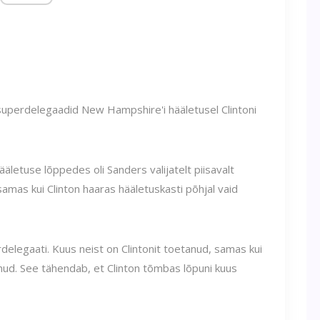
superdelegaadid New Hampshire'i hääletusel Clintoni
etuse lõppedes oli Sanders valijatelt piisavalt
amas kui Clinton haaras hääletuskasti põhjal vaid
elegaati. Kuus neist on Clintonit toetanud, samas kui
ud. See tähendab, et Clinton tõmbas lõpuni kuus