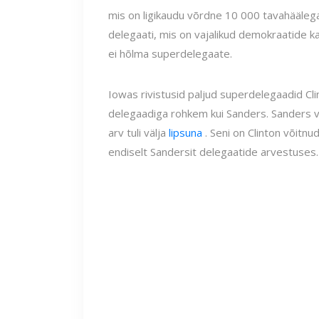
mis on ligikaudu võrdne 10 000 tavahäälega
delegaati, mis on vajalikud demokraatide 
ei hõlma superdelegaate.
Iowas rivistusid paljud superdelegaadid Cli
delegaadiga rohkem kui Sanders. Sanders v
arv tuli välja
lipsuna
. Seni on Clinton võitnu
endiselt Sandersit delegaatide arvestuses.