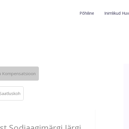
Põhiline
Inimlikud Huv
u Kompensatsioon
Saatluskoh
st Sodiaagimärgi Järgi