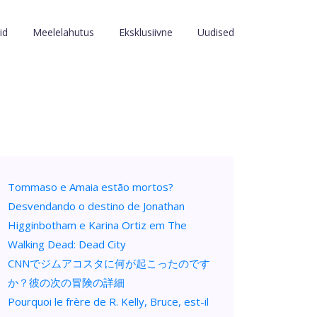
id
Meelelahutus
Eksklusiivne
Uudised
Tommaso e Amaia estão mortos?
Desvendando o destino de Jonathan
Higginbotham e Karina Ortiz em The
Walking Dead: Dead City
CNNでジムアコスタに何が起こったのです
か？彼の次の冒険の詳細
Pourquoi le frère de R. Kelly, Bruce, est-il