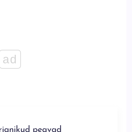
ad
irjanikud peavad