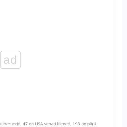
ad
bernerid, 47 on USA senati liikmed, 193 on pärit