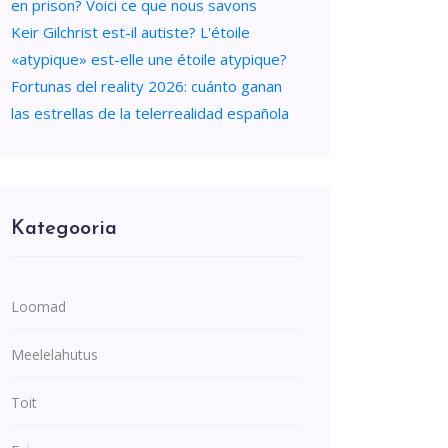
en prison? Voici ce que nous savons
Keir Gilchrist est-il autiste? L'étoile
«atypique» est-elle une étoile atypique?
Fortunas del reality 2026: cuánto ganan
las estrellas de la telerrealidad española
Kategooria
Loomad
Meelelahutus
Toit