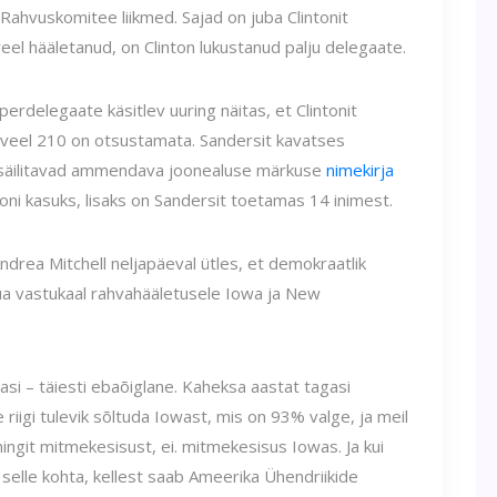
Rahvuskomitee liikmed. Sajad on juba Clintonit
 veel hääletanud, on Clinton lukustanud palju delegaate.
erdelegaate käsitlev uuring näitas, et Clintonit
 veel 210 on otsustamata. Sandersit kavatses
d säilitavad ammendava joonealuse märkuse
nimekirja
ni kasuks, lisaks on Sandersit toetamas 14 inimest.
drea Mitchell neljapäeval ütles, et demokraatlik
ua vastukaal rahvahääletusele Iowa ja New
si – täiesti ebaõiglane. Kaheksa aastat tagasi
 riigi tulevik sõltuda Iowast, mis on 93% valge, ja meil
ngit mitmekesisust, ei. mitmekesisus Iowas. Ja kui
s selle kohta, kellest saab Ameerika Ühendriikide