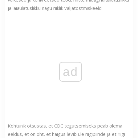
ja laiaulatuslikku nagu riiklik väljatõstmiskeeld.
ad
Kohtunik otsustas, et CDC tegutsemiseks peab olema
eeldus, et on oht, et haigus levib üle riigipiiride ja et riigi