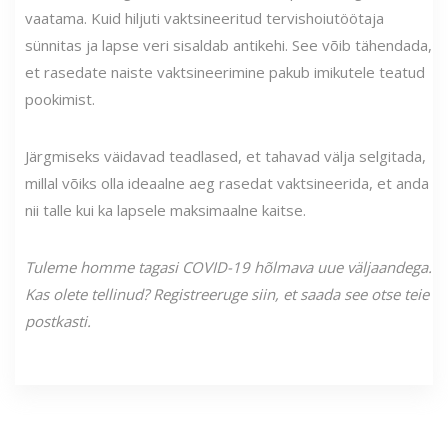
vaatama. Kuid hiljuti vaktsineeritud tervishoiutöötaja
sünnitas ja lapse veri sisaldab antikehi. See võib tähendada,
et rasedate naiste vaktsineerimine pakub imikutele teatud
pookimist.
Järgmiseks väidavad teadlased, et tahavad välja selgitada,
millal võiks olla ideaalne aeg rasedat vaktsineerida, et anda
nii talle kui ka lapsele maksimaalne kaitse.
Tuleme homme tagasi COVID-19 hõlmava uue väljaandega.
Kas olete tellinud? Registreeruge siin, et saada see otse teie
postkasti.