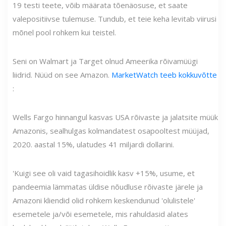
19 testi teete, võib määrata tõenäosuse, et saate
valepositiivse tulemuse. Tundub, et teie keha levitab viirusi
mõnel pool rohkem kui teistel.
Seni on Walmart ja Target olnud Ameerika rõivamüügi
liidrid. Nüüd on see Amazon.
MarketWatch teeb kokkuvõtte
:
Wells Fargo hinnangul kasvas USA rõivaste ja jalatsite müük
Amazonis, sealhulgas kolmandatest osapooltest müüjad,
2020. aastal 15%, ulatudes 41 miljardi dollarini.
'Kuigi see oli vaid tagasihoidlik kasv +15%, usume, et
pandeemia lämmatas üldise nõudluse rõivaste järele ja
Amazoni kliendid olid rohkem keskendunud 'olulistele'
esemetele ja/või esemetele, mis rahuldasid alates