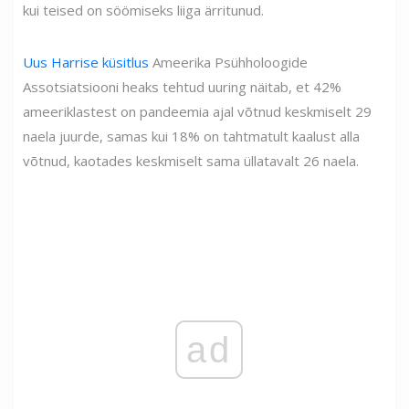
kui teised on söömiseks liiga ärritunud.
Uus Harrise küsitlus
Ameerika Psühholoogide
Assotsiatsiooni heaks tehtud uuring näitab, et 42%
ameeriklastest on pandeemia ajal võtnud keskmiselt 29
naela juurde, samas kui 18% on tahtmatult kaalust alla
võtnud, kaotades keskmiselt sama üllatavalt 26 naela.
ad