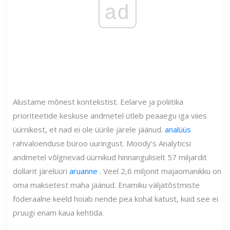
ad
Alustame mõnest kontekstist. Eelarve ja poliitika
prioriteetide keskuse andmetel ütleb peaaegu iga viies
üürnikest, et nad ei ole üürile järele jäänud.
analüüs
rahvaloenduse büroo uuringust. Moody’s Analyticsi
andmetel võlgnevad üürnikud hinnanguliselt 57 miljardit
dollarit järelüüri
aruanne
. Veel 2,6 miljonit majaomanikku on
oma maksetest maha jäänud. Enamiku väljatõstmiste
föderaalne keeld hoiab nende pea kohal katust, kuid see ei
pruugi enam kaua kehtida.