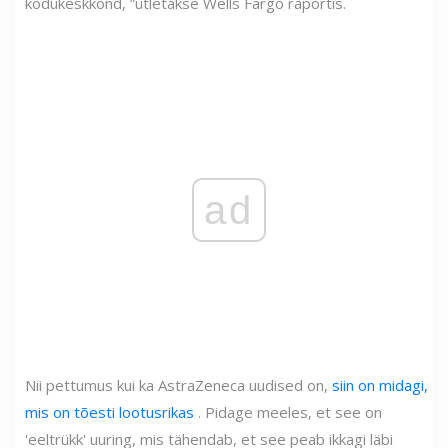
kodukeskkond, ”ütletakse Wells Fargo raportis.
ad
Nii pettumus kui ka AstraZeneca uudised on,
siin on midagi,
mis on tõesti lootusrikas
. Pidage meeles, et see on
'eeltrükk' uuring, mis tähendab, et see peab ikkagi läbi