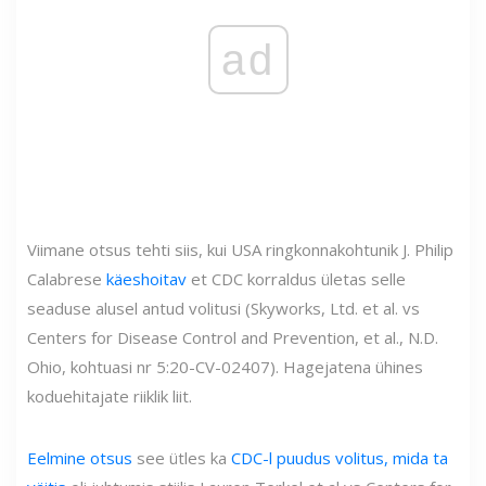
ad
Viimane otsus tehti siis, kui USA ringkonnakohtunik J. Philip
Calabrese
käeshoitav
et CDC korraldus ületas selle
seaduse alusel antud volitusi (Skyworks, Ltd. et al. vs
Centers for Disease Control and Prevention, et al., N.D.
Ohio, kohtuasi nr 5:20-CV-02407). Hagejatena ühines
koduehitajate riiklik liit.
Eelmine otsus
see ütles ka
CDC-l puudus volitus, mida ta