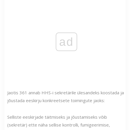
ad
Jaotis 361 annab HHS-i sekretärile ülesandeks koostada ja
jõustada eeskirju konkreetsete toimingute jaoks:
Selliste eeskirjade täitmiseks ja jõustamiseks võib
(sekretär) ette näha sellise kontrolli, fumigeerimise,