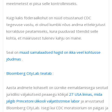
meetmetest ei piisa selle kontrollimiseks.
Kuigi kaks föderaalkohut on nüüd otsustanud CDC
tegevuse vastu, ei olnud kumbki nõus andma ettekirjutust
korralduse peatamiseks, kuna puuduvad tõendid selle
kohta, et määrusest tulenev kahju on maine.
Seal on
muud samalaadsed hagid on ikka veel kohtusse
jõudmas
.
Bloomberg CityLab teatab
:
Aasta andmete kohaselt on üürnike eemaldamisega seotud
juriidilisi väljakutseid peaaegu kõikjal
27 USA linnas, mida
jälgib Princetoni ülikooli väljatõstmise labor
ja arvustanud
Bloomberg CityLab. Isegi kui CDC moratoorium on paigas ja