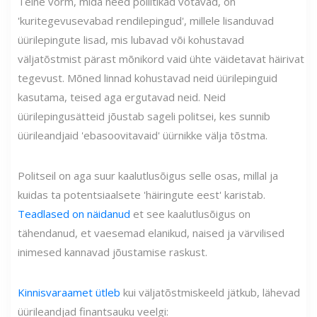
Teine vorm, mida need poliitikad võtavad, on
'kuritegevusevabad rendilepingud', millele lisanduvad
üürilepingute lisad, mis lubavad või kohustavad
väljatõstmist pärast mõnikord vaid ühte väidetavat häirivat
tegevust. Mõned linnad kohustavad neid üürilepinguid
kasutama, teised aga ergutavad neid. Neid
üürilepingusätteid jõustab sageli politsei, kes sunnib
üürileandjaid 'ebasoovitavaid' üürnikke välja tõstma.
Politseil on aga suur kaalutlusõigus selle osas, millal ja
kuidas ta potentsiaalsete 'häiringute eest' karistab.
Teadlased on näidanud
et see kaalutlusõigus on
tähendanud, et vaesemad elanikud, naised ja värvilised
inimesed kannavad jõustamise raskust.
Kinnisvaraamet ütleb
kui väljatõstmiskeeld jätkub, lähevad
üürileandjad finantsauku veelgi: