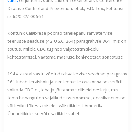
väitis
oli juhtumis stiilis Lauren Terkel et al vs Centers for
Disease Control and Prevention, et al., E.D. Tex., kohtuasi
nr 6:20-CV-00564.
Kohtunik Calabrese pöörab tähelepanu rahvatervise
teenuste seaduse (42 U.S.C. 264) paragrahvile 361, mis on
asutus, millele CDC tugineb väljatõstmiskeelu
kehtestamisel. Vaatame määruse konkreetset sõnastust:
1944. aastal vastu võetud rahvatervise seaduse paragrahv
361 lubab tervishoiu ja inimteenuste osakonna sekretäril
volitada CDC-d „teha ja jõustama selliseid eeskirju, mis
tema hinnangul on vajalikud sissetoomise, edasikandumise
või leviku tõkestamiseks. välisriikidest Ameerika
Ühendriikidesse või osariikide vahel