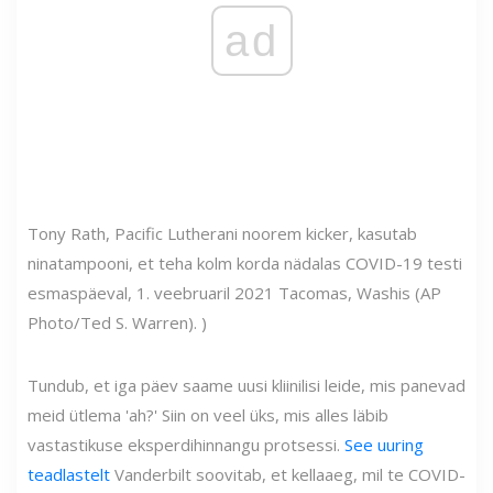
ad
Tony Rath, Pacific Lutherani noorem kicker, kasutab
ninatampooni, et teha kolm korda nädalas COVID-19 testi
esmaspäeval, 1. veebruaril 2021 Tacomas, Washis (AP
Photo/Ted S. Warren). )
Tundub, et iga päev saame uusi kliinilisi leide, mis panevad
meid ütlema 'ah?' Siin on veel üks, mis alles läbib
vastastikuse eksperdihinnangu protsessi.
See uuring
teadlastelt
Vanderbilt soovitab, et kellaaeg, mil te COVID-