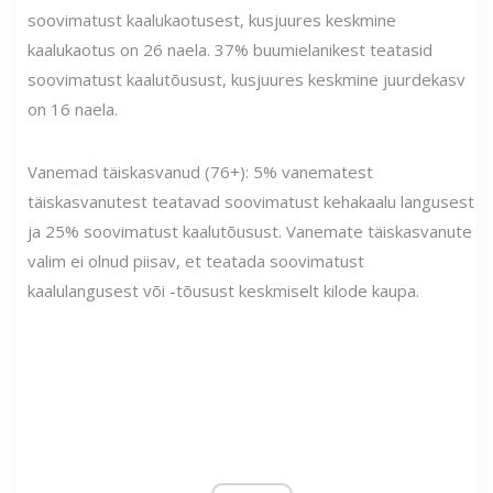
soovimatust kaalukaotusest, kusjuures keskmine
kaalukaotus on 26 naela. 37% buumielanikest teatasid
soovimatust kaalutõusust, kusjuures keskmine juurdekasv
on 16 naela.
Vanemad täiskasvanud (76+): 5% vanematest
täiskasvanutest teatavad soovimatust kehakaalu langusest
ja 25% soovimatust kaalutõusust. Vanemate täiskasvanute
valim ei olnud piisav, et teatada soovimatust
kaalulangusest või -tõusust keskmiselt kilode kaupa.