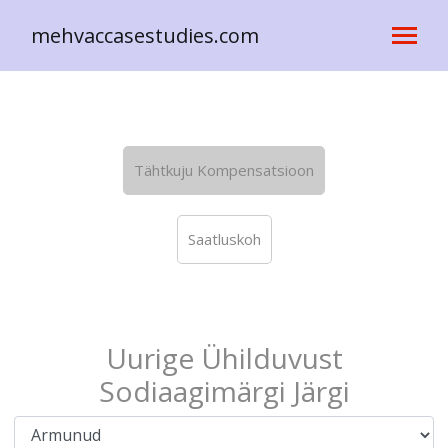
mehvaccasestudies.com
Tähtkuju Kompensatsioon
Saatluskoh
Uurige Ühilduvust
Sodiaagimärgi Järgi