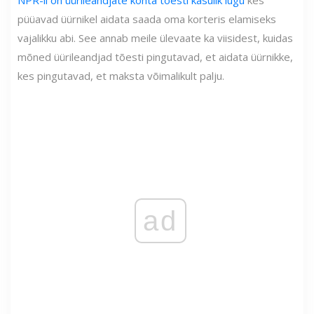
NPR-il on üürileandjate kohta tõesti kasulik lugu
kes
püüavad üürnikel aidata saada oma korteris elamiseks
vajalikku abi. See annab meile ülevaate ka viisidest, kuidas
mõned üürileandjad tõesti pingutavad, et aidata üürnikke,
kes pingutavad, et maksta võimalikult palju.
ad