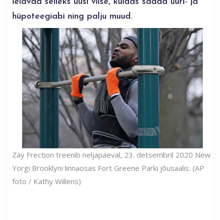
leiavad selleks uusi viise, kuidas saada üüri- ja
hüpoteegiabi ning palju muud.
Zay Frection treenib neljapäeval, 23. detsembril 2020 New
Yorgi Brooklyni linnaosas Fort Greene Parki jõusaalis. (AP
foto / Kathy Willens)