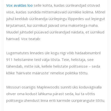
Vox avaldas loo
selle kohta, kuidas üürileandjad otsivad
viise, kuidas sundida mittemaksvaid üürnikke kolima. Mõnel
juhul keeldub üürileandja üürilepingu lõppedes uut lepingut
kirjutamast, kui üürnikud jäävad oma maksetega maha.
Muudel juhtudel püüavad üürileandjad näidata, et üürnikud
häirivad. Vox teatab:
Lugematutes linnades üle kogu riigi võib hädaabinumbril
911 helistamine teid välja tõsta. Teie, helistaja, see
tähendab, mitte isik, kellele helistate politseisse – seda
kõike 'häirivate määruste' nimelise poliitika tõttu.
Missouri osariigis Maplewoodis sunniti üks koduvägivalla
ohver oma kodust lahkuma pärast seda, kui ta võttis
politseiga ühendust linna eriti karmide üüripiirangute tõttu.