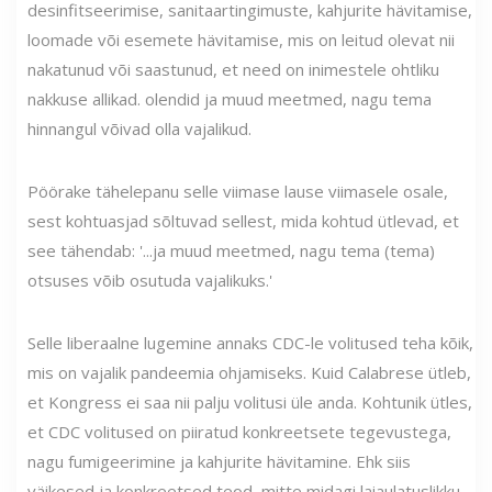
desinfitseerimise, sanitaartingimuste, kahjurite hävitamise,
loomade või esemete hävitamise, mis on leitud olevat nii
nakatunud või saastunud, et need on inimestele ohtliku
nakkuse allikad. olendid ja muud meetmed, nagu tema
hinnangul võivad olla vajalikud.
Pöörake tähelepanu selle viimase lause viimasele osale,
sest kohtuasjad sõltuvad sellest, mida kohtud ütlevad, et
see tähendab: '...ja muud meetmed, nagu tema (tema)
otsuses võib osutuda vajalikuks.'
Selle liberaalne lugemine annaks CDC-le volitused teha kõik,
mis on vajalik pandeemia ohjamiseks. Kuid Calabrese ütleb,
et Kongress ei saa nii palju volitusi üle anda. Kohtunik ütles,
et CDC volitused on piiratud konkreetsete tegevustega,
nagu fumigeerimine ja kahjurite hävitamine. Ehk siis
väikesed ja konkreetsed teod, mitte midagi laiaulatuslikku