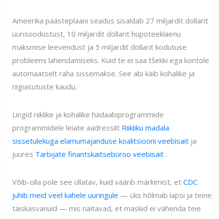
Ameerika päästeplaani seadus sisaldab 27 miljardit dollarit
üürisoodustust, 10 miljardit dollarit hüpoteeklaenu
maksmise leevendust ja 5 miljardit dollarit kodutuse
probleemi lahendamiseks. Kuid te ei saa tšekki ega kontole
automaatselt raha sissemakse. See abi käib kohalike ja
riigiasutuste kaudu.
Lingid riiklike ja kohalike hädaabiprogrammide
programmidele leiate aadressilt
Riikliku madala
sissetulekuga elamumajanduse koalitsiooni veebisait
ja
juures
Tarbijate finantskaitsebüroo veebisait
.
Võib-olla pole see üllatav, kuid väärib märkimist, et
CDC
juhib meid veel kahele uuringule
— üks hõlmab lapsi ja teine
​​täiskasvanuid — mis näitavad, et maskid ei vähenda teie