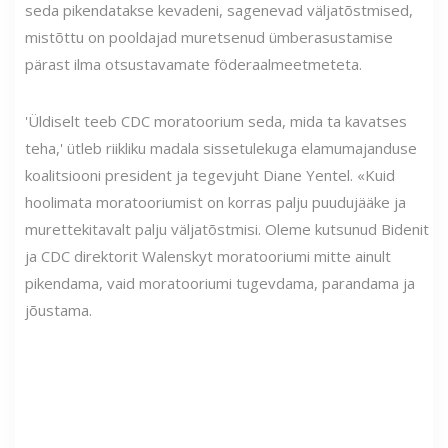
seda pikendatakse kevadeni, sagenevad väljatõstmised,
mistõttu on pooldajad muretsenud ümberasustamise
pärast ilma otsustavamate föderaalmeetmeteta.
'Üldiselt teeb CDC moratoorium seda, mida ta kavatses
teha,' ütleb riikliku madala sissetulekuga elamumajanduse
koalitsiooni president ja tegevjuht Diane Yentel. «Kuid
hoolimata moratooriumist on korras palju puudujääke ja
murettekitavalt palju väljatõstmisi. Oleme kutsunud Bidenit
ja CDC direktorit Walenskyt moratooriumi mitte ainult
pikendama, vaid moratooriumi tugevdama, parandama ja
jõustama.