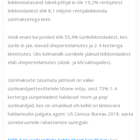
leibkonnatasandi tabeli põhjal ei ole 19,2% rentijatest
leibkondadest ehk 8,1 miljonit rentijaleibkonda
üürimaksetega kinni.
Veidi enam kui pooled ehk 53,4% üürileibkondadest, kes
üürile ei jää, elavad ühepereelamutes ja 2-4 korteriga
kinnistutes. Üks kolmandik üürnikele jäänud leibkondadest
elab ühepereelamutes (üksik- ja kõrvalmajades).
Üürimaksete tasumata jätmisel on väike
üürileandjaettevõtetele tõsine mõju, sest 73% 1-4
korteriga üüripindadest haldavad 'mom-ja-pop'
üürileandjad, kes on omanikud või kellel on kinnisvara
haldamiseks palgata agent. US Census Bureau 2018. aasta
üürieluruumide rahastamise uuringule.