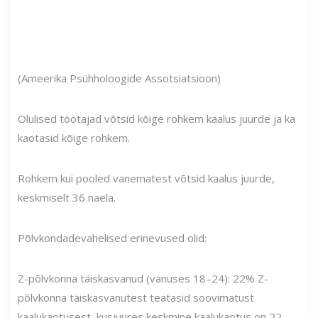
(Ameerika Psühholoogide Assotsiatsioon)
Olulised töötajad võtsid kõige rohkem kaalus juurde ja ka
kaotasid kõige rohkem.
Rohkem kui pooled vanematest võtsid kaalus juurde,
keskmiselt 36 naela.
Põlvkondadevahelised erinevused olid:
Z-põlvkonna täiskasvanud (vanuses 18–24): 22% Z-
põlvkonna täiskasvanutest teatasid soovimatust
kaalukaotusest, kusjuures keskmine kaalukaotus on 22