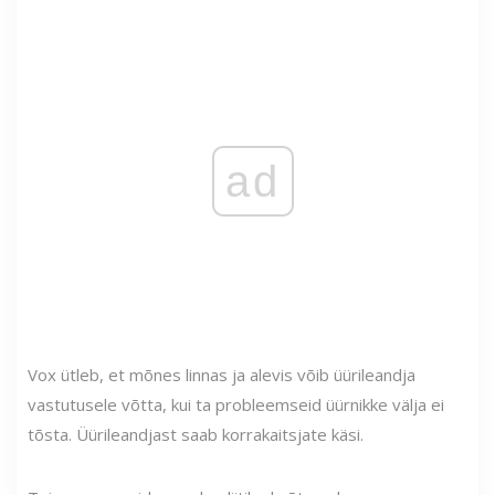
ad
Vox ütleb, et mõnes linnas ja alevis võib üürileandja
vastutusele võtta, kui ta probleemseid üürnikke välja ei
tõsta. Üürileandjast saab korrakaitsjate käsi.