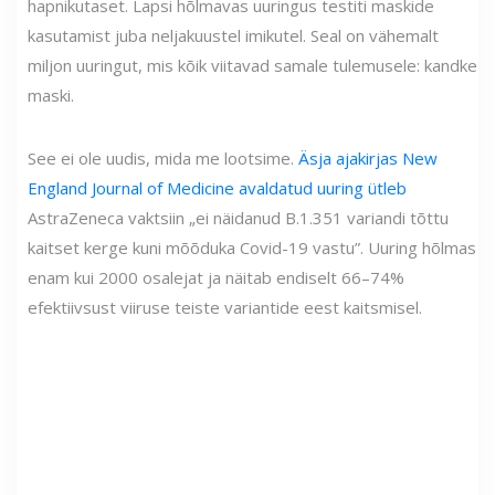
hapnikutaset. Lapsi hõlmavas uuringus testiti maskide
kasutamist juba neljakuustel imikutel. Seal on vähemalt
miljon uuringut, mis kõik viitavad samale tulemusele: kandke
maski.
See ei ole uudis, mida me lootsime.
Äsja ajakirjas New
England Journal of Medicine avaldatud uuring ütleb
AstraZeneca vaktsiin „ei näidanud B.1.351 variandi tõttu
kaitset kerge kuni mõõduka Covid-19 vastu”. Uuring hõlmas
enam kui 2000 osalejat ja näitab endiselt 66–74%
efektiivsust viiruse teiste variantide eest kaitsmisel.