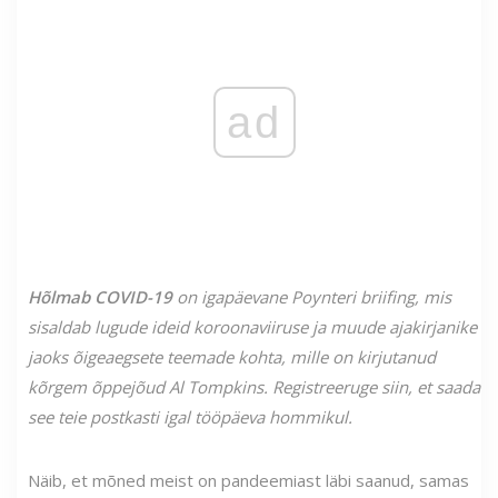
ad
Hõlmab COVID-19
on igapäevane Poynteri briifing, mis
sisaldab lugude ideid koroonaviiruse ja muude ajakirjanike
jaoks õigeaegsete teemade kohta, mille on kirjutanud
kõrgem õppejõud Al Tompkins. Registreeruge siin, et saada
see teie postkasti igal tööpäeva hommikul.
Näib, et mõned meist on pandeemiast läbi saanud, samas