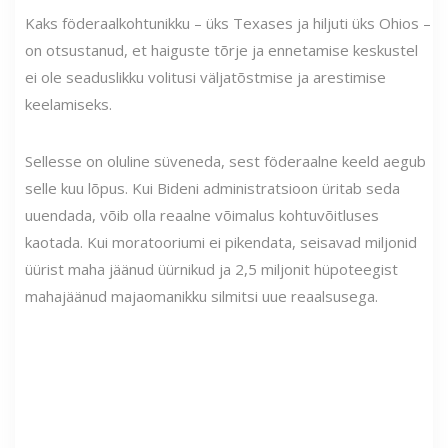
Kaks föderaalkohtunikku – üks Texases ja hiljuti üks Ohios –
on otsustanud, et haiguste tõrje ja ennetamise keskustel
ei ole seaduslikku volitusi väljatõstmise ja arestimise
keelamiseks.
Sellesse on oluline süveneda, sest föderaalne keeld aegub
selle kuu lõpus. Kui Bideni administratsioon üritab seda
uuendada, võib olla reaalne võimalus kohtuvõitluses
kaotada. Kui moratooriumi ei pikendata, seisavad miljonid
üürist maha jäänud üürnikud ja 2,5 miljonit hüpoteegist
mahajäänud majaomanikku silmitsi uue reaalsusega.