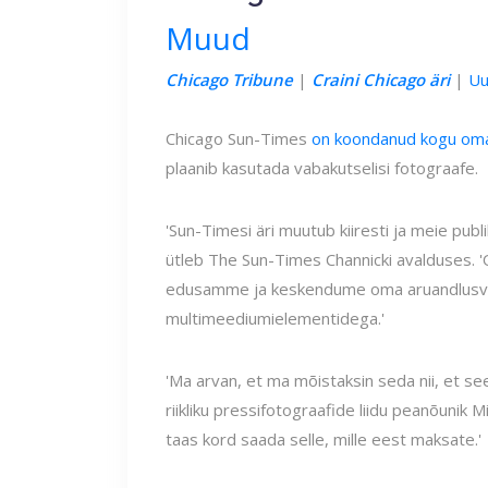
Muud
Chicago Tribune
|
Craini Chicago äri
|
Uu
Chicago Sun-Times
on koondanud kogu oma
plaanib kasutada vabakutselisi fotograafe.
'Sun-Timesi äri muutub kiiresti ja meie pub
ütleb The Sun-Times Channicki avalduses. '
edusamme ja keskendume oma aruandlusvõ
multimeediumielementidega.'
'Ma arvan, et ma mõistaksin seda nii, et see
riikliku pressifotograafide liidu peanõunik M
taas kord saada selle, mille eest maksate.'