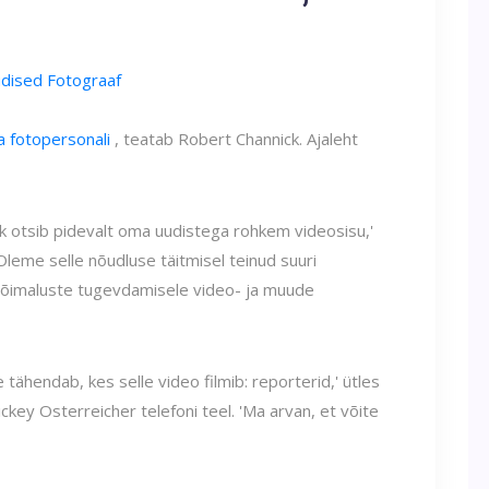
dised Fotograaf
 fotopersonali
, teatab Robert Channick. Ajaleht
lik otsib pidevalt oma uudistega rohkem videosisu,'
Oleme selle nõudluse täitmisel teinud suuri
imaluste tugevdamisele video- ja muude
 tähendab, kes selle video filmib: reporterid,' ütles
ickey Osterreicher telefoni teel. 'Ma arvan, et võite