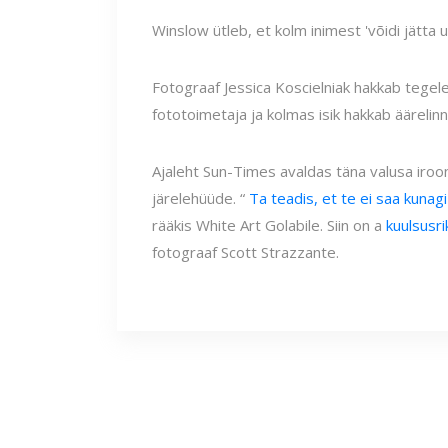
Winslow ütleb, et kolm inimest 'võidi jätta 
Fotograaf Jessica Koscielniak hakkab tege
fototoimetaja ja kolmas isik hakkab äärelin
Ajaleht Sun-Times avaldas täna valusa iroo
järelehüüde. “
Ta teadis, et te ei saa kunagi
rääkis White Art Golabile. Siin on a
kuulsusri
fotograaf Scott Strazzante.