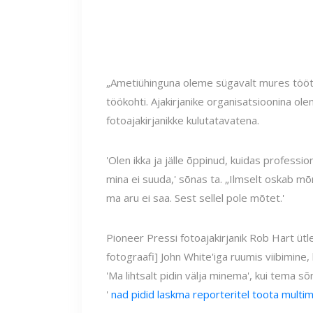
„Ametiühinguna oleme sügavalt mures tööta
töökohti. Ajakirjanike organisatsioonina ol
fotoajakirjanikke kulutatavatena.
'Olen ikka ja jälle õppinud, kuidas professi
mina ei suuda,' sõnas ta. „Ilmselt oskab mõ
ma aru ei saa. Sest sellel pole mõtet.'
Pioneer Pressi fotoajakirjanik Rob Hart ütl
fotograafi] John White'iga ruumis viibimine, 
'Ma lihtsalt pidin välja minema', kui tema s
'
nad pidid laskma reporteritel toota multi