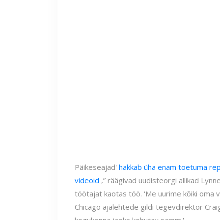
Päikeseajad'
hakkab üha enam toetuma repo
videoid
,” räägivad uudisteorgi allikad Lyn
töötajat kaotas töö. 'Me uurime kõiki oma võim
Chicago ajalehtede gildi tegevdirektor Cra