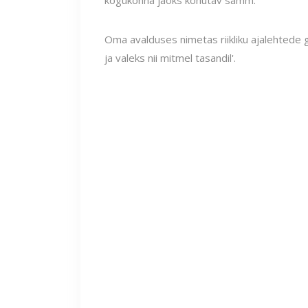
kogukonna jaoks kohutav samm.'
Oma avalduses nimetas riikliku ajalehtede 
ja valeks nii mitmel tasandil'.