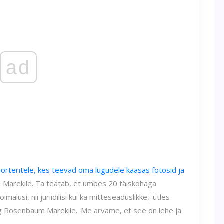
ad
rteritele, kes teevad oma lugudele kaasas fotosid ja
ne Marekile. Ta teatab, et umbes 20 täiskohaga
alusi, nii juriidilisi kui ka mitteseaduslikke,' ütles
ig Rosenbaum Marekile. 'Me arvame, et see on lehe ja