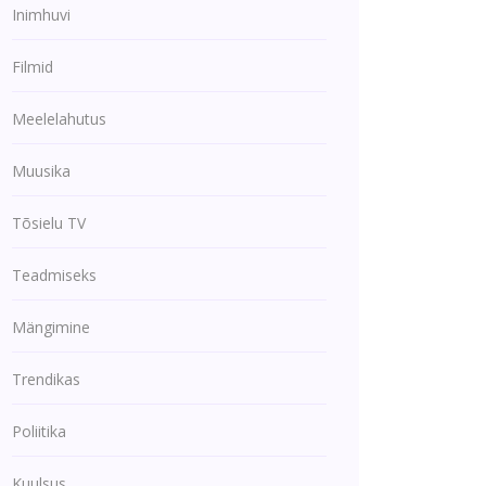
Inimhuvi
Filmid
Meelelahutus
Muusika
Tõsielu TV
Teadmiseks
Mängimine
Trendikas
Poliitika
Kuulsus