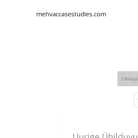
mehvaccasestudies.com
Tähtkuj
Uurige Ühilduvu