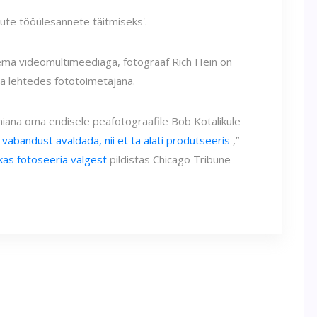
uute tööülesannete täitmiseks'.
lema videomultimeediaga, fotograaf Rich Hein on
na lehtedes fototoimetajana.
niana oma endisele peafotograafile Bob Kotalikule
 vabandust avaldada, nii et ta alati produtseeris
,”
kas fotoseeria valgest
pildistas Chicago Tribune