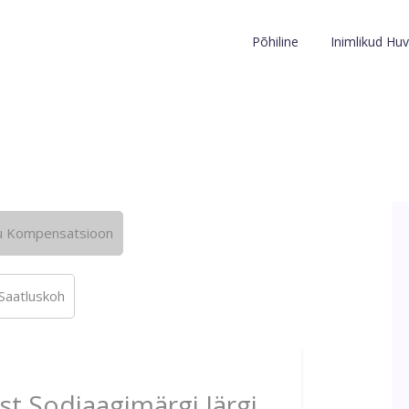
Põhiline
Inimlikud Huv
u Kompensatsioon
Saatluskoh
st Sodiaagimärgi Järgi