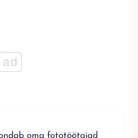
ad
ondab oma fototöötajad