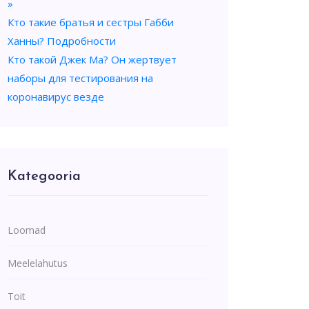
»
Кто такие братья и сестры Габби
Ханны? Подробности
Кто такой Джек Ма? Он жертвует
наборы для тестирования на
коронавирус везде
Kategooria
Loomad
Meelelahutus
Toit