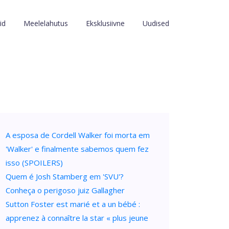
id
Meelelahutus
Eksklusiivne
Uudised
A esposa de Cordell Walker foi morta em
'Walker' e finalmente sabemos quem fez
isso (SPOILERS)
Quem é Josh Stamberg em 'SVU'?
Conheça o perigoso juiz Gallagher
Sutton Foster est marié et a un bébé :
apprenez à connaître la star « plus jeune