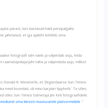
jate pärast, kes kaotavad häid perepalgalisi
eme jahmunud, et iga ajaleht kohtleb oma
onaalse fotograafi silm näeb ja väljendab asju, mida
ni raamatupidaja/juht näha ja väljendada asju, millest
es Donald R. Winslow'le, et '[legendaarse Sun-Timesi
kui meid koondati, oli minu karjääri tipphetk.' Ta ütles:
õnul ütles Sun-Timesi toimetaja Jim Kirk fotograafidele:
meediumit oma kiiresti muutuvatele platvormidele
.”