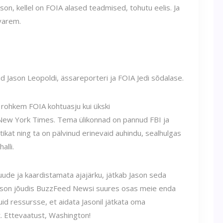
ason, kellel on FOIA alased teadmised, tohutu eelis. Ja
varem.
 Jason Leopoldi, ässareporteri ja FOIA Jedi sõdalase.
 rohkem FOIA kohtuasju kui ükski
 New York Times. Tema ülikonnad on pannud FBI ja
kat ning ta on pälvinud erinevaid auhindu, sealhulgas
alli.
uude ja kaardistamata ajajärku, jätkab Jason seda
ason jõudis BuzzFeed Newsi suures osas meie enda
id ressursse, et aidata Jasonil jätkata oma
. Ettevaatust, Washington!