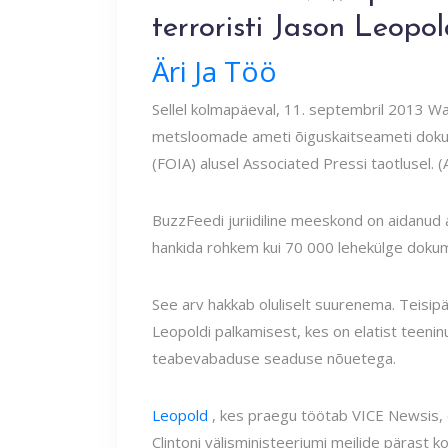
terroristi Jason Leopol
Äri Ja Töö
Sellel kolmapäeval, 11. septembril 2013 Was
metsloomade ameti õiguskaitseameti dok
(FOIA) alusel Associated Pressi taotlusel. (
BuzzFeedi juriidiline meeskond on aidanud a
hankida rohkem kui 70 000 lehekülge doku
See arv hakkab oluliselt suurenema. Teisip
Leopoldi palkamisest, kes on elatist teeninu
teabevabaduse seaduse nõuetega.
Leopold
, kes praegu töötab VICE Newsis,
Clintoni välisministeeriumi meilide pärast 