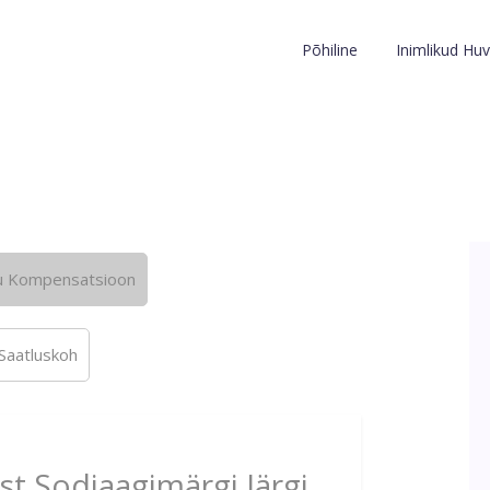
Põhiline
Inimlikud Huv
u Kompensatsioon
Saatluskoh
st Sodiaagimärgi Järgi