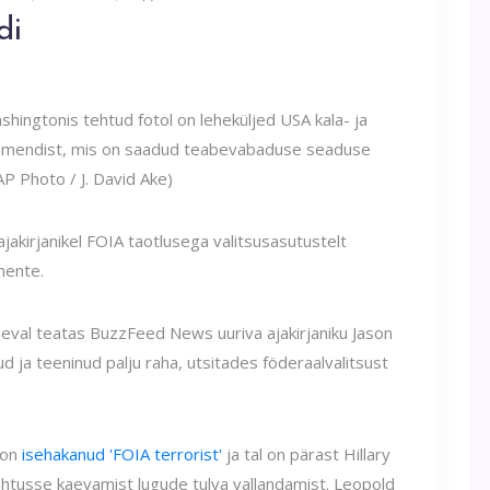
di
hingtonis tehtud fotol on leheküljed USA kala- ja
umendist, mis on saadud teabevabaduse seaduse
AP Photo / J. David Ake)
jakirjanikel FOIA taotlusega valitsusasutustelt
mente.
äeval teatas BuzzFeed News uuriva ajakirjaniku Jason
d ja teeninud palju raha, utsitades föderaalvalitsust
 on
isehakanud 'FOIA terrorist'
ja tal on pärast Hillary
kohtusse kaevamist lugude tulva vallandamist. Leopold