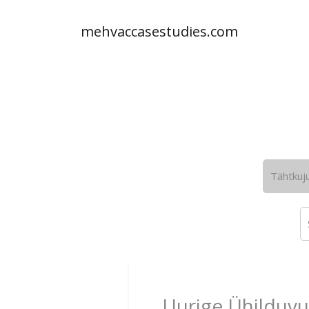
mehvaccasestudies.com
Tähtkuj
Uurige Ühilduvu