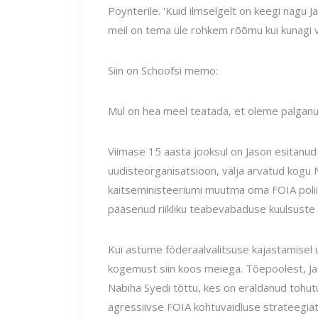
Poynterile. 'Kuid ilmselgelt on keegi nagu J
meil on tema üle rohkem rõõmu kui kunagi 
Siin on Schoofsi memo:
Mul on hea meel teatada, et oleme palganud
Viimase 15 aasta jooksul on Jason esitanud
uudisteorganisatsioon, välja arvatud kogu
kaitseministeeriumi muutma oma FOIA poliiti
pääsenud riikliku teabevabaduse kuulsuste h
Kui astume föderaalvalitsuse kajastamisel 
kogemust siin koos meiega. Tõepoolest, J
Nabiha Syedi tõttu, kes on eraldanud tohutu
agressiivse FOIA kohtuvaidluse strateegiat