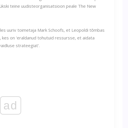
ükski teine ​​uudisteorganisatsioon peale The New
es uuriv toimetaja Mark Schoofs, et Leopoldi tõmbas
, kes on 'eraldanud tohutuid ressursse, et aidata
aidluse strateegiat'.
ad