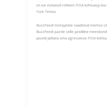
on ise esitanud rohkem FOIA kohtuasju kui 
York Timesi.
BuzzFeedi töötajatele saadetud memos ütl
BuzzFeedi juurde selle juriidiline meeskond
Jasonil jätkata oma agressiivse FOIA kohtuv