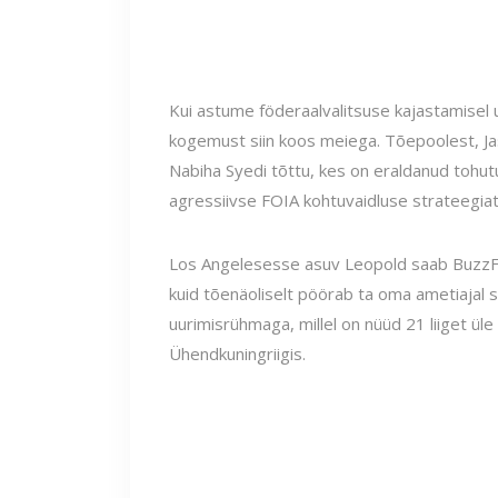
Kui astume föderaalvalitsuse kajastamisel 
kogemust siin koos meiega. Tõepoolest, J
Nabiha Syedi tõttu, kes on eraldanud tohutu
agressiivse FOIA kohtuvaidluse strateegiat
Los Angelesesse asuv Leopold saab BuzzFe
kuid tõenäoliselt pöörab ta oma ametiajal suu
uurimisrühmaga, millel on nüüd 21 liiget üle
Ühendkuningriigis.