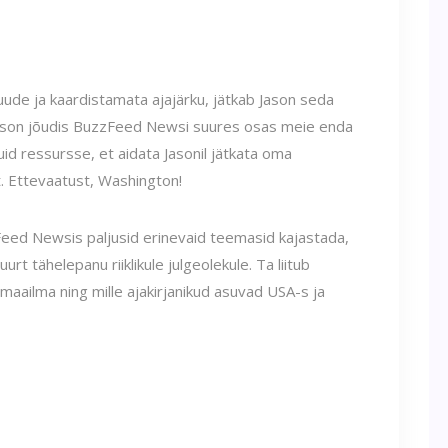
uude ja kaardistamata ajajärku, jätkab Jason seda
ason jõudis BuzzFeed Newsi suures osas meie enda
id ressursse, et aidata Jasonil jätkata oma
. Ettevaatust, Washington!
ed Newsis paljusid erinevaid teemasid kajastada,
rt tähelepanu riiklikule julgeolekule. Ta liitub
 maailma ning mille ajakirjanikud asuvad USA-s ja