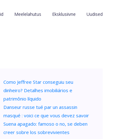
id
Meelelahutus
Eksklusiivne
Uudised
Como Jeffree Star conseguiu seu
dinheiro? Detalhes imobiliários e
patrimônio líquido
Danseur russe tué par un assassin
masqué : voici ce que vous devez savoir
Suena apagado: famoso o no, se deben
creer sobre los sobrevivientes