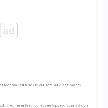
ad
ll föderaalvalitsuse üle olulisem kui kunagi varem,
ud, nii et me ei teadnud, et see lõppeb,' ütles Schoofs