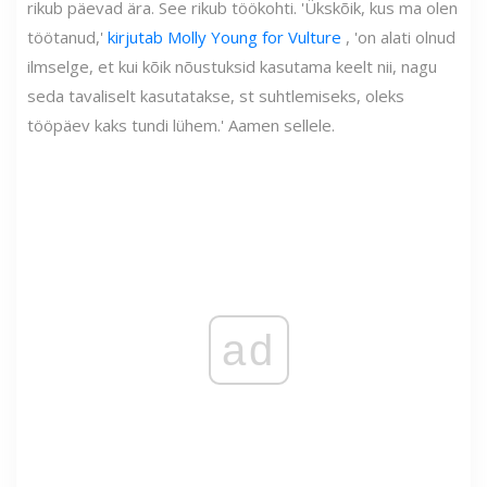
rikub päevad ära. See rikub töökohti. 'Ükskõik, kus ma olen
töötanud,'
kirjutab Molly Young for Vulture
, 'on alati olnud
ilmselge, et kui kõik nõustuksid kasutama keelt nii, nagu
seda tavaliselt kasutatakse, st suhtlemiseks, oleks
tööpäev kaks tundi lühem.' Aamen sellele.
ad