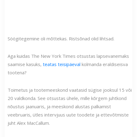
Söögitegemine oli mõttekas. Ristsõnad olid lihtsad.
Aga kuidas The New York Times otsustas lapsevanemaks
saamise kasuks,
teatas teisipäeval
kolmanda eraldiseisva
tootena?
Toimetus ja tootemeeskond vaatasid sügise jooksul 15 või
20 valdkonda. See otsustas ühele, mille kõrgem juhtkond
nõustus jaanuaris, ja meeskond alustas palkamist
veebruaris, ütles intervjuus uute toodete ja ettevõtmiste
juht Alex MacCallum.