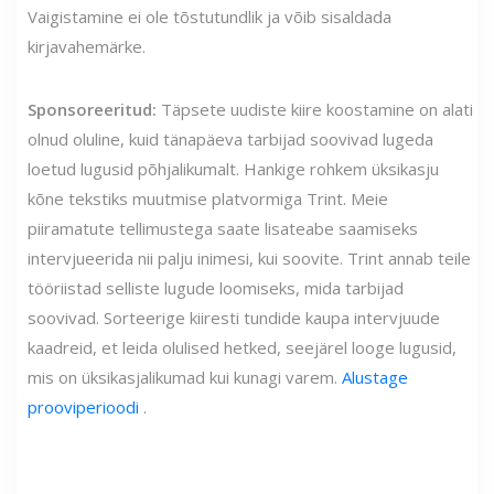
Vaigistamine ei ole tõstutundlik ja võib sisaldada
kirjavahemärke.
Sponsoreeritud:
Täpsete uudiste kiire koostamine on alati
olnud oluline, kuid tänapäeva tarbijad soovivad lugeda
loetud lugusid põhjalikumalt. Hankige rohkem üksikasju
kõne tekstiks muutmise platvormiga Trint. Meie
piiramatute tellimustega saate lisateabe saamiseks
intervjueerida nii palju inimesi, kui soovite. Trint annab teile
tööriistad selliste lugude loomiseks, mida tarbijad
soovivad. Sorteerige kiiresti tundide kaupa intervjuude
kaadreid, et leida olulised hetked, seejärel looge lugusid,
mis on üksikasjalikumad kui kunagi varem.
Alustage
prooviperioodi
.