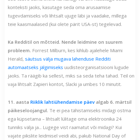
konteksti jaoks, kasutage seda oma arusaamise
tugevdamiseks või lihtsalt ujuge läbi ja vaadake, millega
teie kaasmaalased (kui olete pärit USA-st) tegelevad.
Ka Redditil on mõtteid. Nende leidmine on suurem
probleem.
Forrest Milburn, kes kihlub ajalehele Miami
Herald,
säutsus välja mugava lahenduse Redditi
automaatseks jälgimiseks
uudisteorganisatsiooni lugude
jaoks. Ta räägib ka sellest, miks sa seda teha tahad. Teil on
vaja lihtsalt Zapieri kontot, Slacki ja umbes 10 minutit.
11. aasta
Riiklik lahtiühendamise päev
algab 6. märtsil
päikeseloojangul.
Te ei pea tähistamiseks midagi ostma
ega küpsetama – lihtsalt lülitage oma elektroonika 24
tunniks välja ja... Lugege vist raamatut või midagi? Kui
vajate pikslite leidmisel veidi abi, pakub National Day of