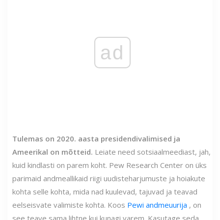
ad
Tulemas on 2020. aasta presidendivalimised ja
Ameerikal on mõtteid.
Leiate need sotsiaalmeediast, jah,
kuid kindlasti on parem koht. Pew Research Center on üks
parimaid andmeallikaid riigi uudisteharjumuste ja hoiakute
kohta selle kohta, mida nad kuulevad, tajuvad ja teavad
eelseisvate valimiste kohta. Koos
Pewi andmeuurija
, on
see teave sama lihtne kui kunagi varem. Kasutage seda