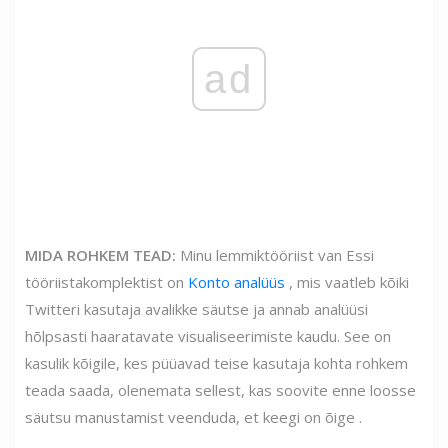
ad
MIDA ROHKEM TEAD:
Minu lemmiktööriist van Essi
tööriistakomplektist on
Konto analüüs
, mis vaatleb kõiki
Twitteri kasutaja avalikke säutse ja annab analüüsi
hõlpsasti haaratavate visualiseerimiste kaudu. See on
kasulik kõigile, kes püüavad teise kasutaja kohta rohkem
teada saada, olenemata sellest, kas soovite enne loosse
säutsu manustamist veenduda, et keegi on õige .