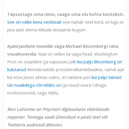
Täpsustage oma nime, saage oma elu kohta konteksti.
See on väike kena veebisait
see näitab veel kord, et lugu ei
pea alati olema lõikude lineaarne kogum.
Ajakirjanikele meeldib väga Michael Bloombergi raha
visualiseerida.
Nad on selles ka väga head. Washington
Post on staatiline (ja vapustav) pilk
kui palju Bloomberg on
kulutanud
demokraatide presidendikandidaadina, samal ajal
kui ema Jones ehitas video, et näidata just
kui palju tainast
tal rivaalidega võrreldes on
(ja muud suure rahaga
institutsioonid, nagu NBA).
Ren LaForme on Poynteri digitaalsete tööriistade
reporter. Temaga saab ühendust e-posti teel või
Twitteris aadressil @itsren.