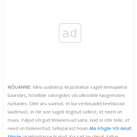
ad
NÕUANNE:
Minu uudiskirju kirjutatakse sageli lennujaama
baarides, hotellide salongides või ülikoolide kaugemates
nurkades. Olen aru saanud, et kui veebisaidid keelduvad
laadimast, ei ole see sageli tingitud sellest, et need on
maas. Paljud võrgud blokeerivad saite, kuid ei ütle teile, et
need on blokeeritud. Sellepärast hoian
Alla Kõigile Või Ainult
Minule
järjehoidjasse lisatud. Kui sait on üleval, lülitun