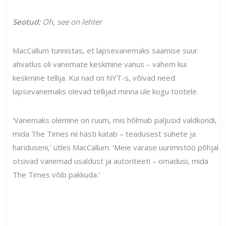
Seotud:
Oh, see on lehter
MacCallum tunnistas, et lapsevanemaks saamise suur
ahvatlus oli vanemate keskmine vanus – vähem kui
keskmine tellija. Kui nad on NYT-s, võivad need
lapsevanemaks olevad tellijad minna üle kogu tootele.
'Vanemaks olemine on ruum, mis hõlmab paljusid valdkondi,
mida The Times nii hästi katab – teadusest suhete ja
hariduseni,' ütles MacCallum. 'Meie varase uurimistöö põhjal
otsivad vanemad usaldust ja autoriteeti – omadusi, mida
The Times võib pakkuda.'