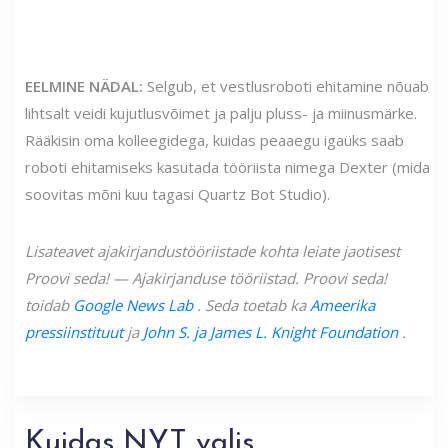
EELMINE NÄDAL:
Selgub, et vestlusroboti ehitamine nõuab
lihtsalt veidi kujutlusvõimet ja palju pluss- ja miinusmärke.
Rääkisin oma kolleegidega, kuidas peaaegu igaüks saab
roboti ehitamiseks kasutada tööriista nimega Dexter (mida
soovitas mõni kuu tagasi Quartz Bot Studio).
Lisateavet ajakirjandustööriistade kohta leiate jaotisest
Proovi seda! — Ajakirjanduse tööriistad. Proovi seda!
toidab
Google News Lab
. Seda toetab ka
Ameerika
pressiinstituut
ja
John S. ja James L. Knight Foundation
.
Kuidas NYT valis