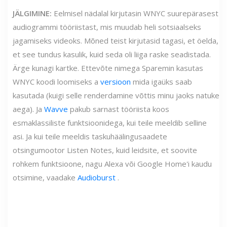
JÄLGIMINE:
Eelmisel nädalal kirjutasin WNYC suurepärasest
audiogrammi tööriistast, mis muudab heli sotsiaalseks
jagamiseks videoks. Mõned teist kirjutasid tagasi, et öelda,
et see tundus kasulik, kuid seda oli liiga raske seadistada.
Ärge kunagi kartke. Ettevõte nimega Sparemin kasutas
WNYC koodi loomiseks a
versioon
mida igaüks saab
kasutada (kuigi selle renderdamine võttis minu jaoks natuke
aega). Ja
Wavve
pakub sarnast tööriista koos
esmaklassiliste funktsioonidega, kui teile meeldib selline
asi. Ja kui teile meeldis taskuhäälingusaadete
otsingumootor Listen Notes, kuid leidsite, et soovite
rohkem funktsioone, nagu Alexa või Google Home'i kaudu
otsimine, vaadake
Audioburst
.