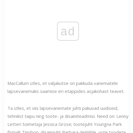
ad
MacCallum ütles, et väljakutse on pakkuda vanematele
lapsevanemaks saamise eri etappides asjakohast teavet.
Ta ütles, et viis lapsevanemate juhti pakuvad uudiseid,
tehnilist taipu ning toote- ja disainiteadmisi. Need on: Lenny
Letteri toimetaja Jessica Grose; tootejuht Youngna Park
firmalt Tinybop; disainijuht Barbara deWilde, uute toodete