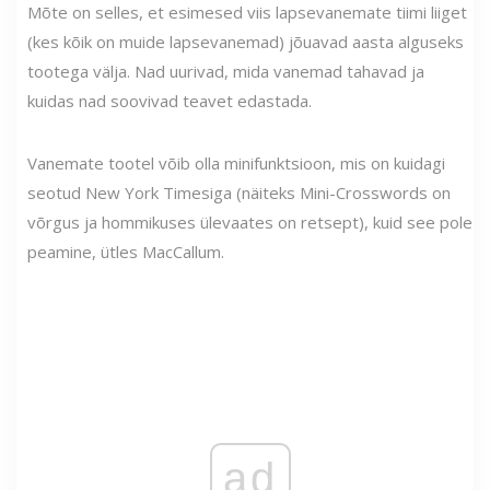
Mõte on selles, et esimesed viis lapsevanemate tiimi liiget
(kes kõik on muide lapsevanemad) jõuavad aasta alguseks
tootega välja. Nad uurivad, mida vanemad tahavad ja
kuidas nad soovivad teavet edastada.
Vanemate tootel võib olla minifunktsioon, mis on kuidagi
seotud New York Timesiga (näiteks Mini-Crosswords on
võrgus ja hommikuses ülevaates on retsept), kuid see pole
peamine, ütles MacCallum.
ad