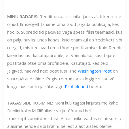
MINU RADARIS:
Reddit on ajakirjanike jaoks alati keeruline
olnud. Ilmselgelt tahame oma tööd jagada publikuga, kes
hoolib. Subredditid pakuvad väga spetsiifilisi teemasid, kus
on palju huvilisi ühes kohas, kuid enamikul on 'reddikett' või
reeglid, mis keelavad oma tööde postitamise. Kuid Reddit
laiendas just kasutajaprofiile, et võimaldada kasutajatel
postitada otse oma profiilidele. Kasutajad, kes teid
jälgivad, näevad neid postitusi. The
Washington Post
on
suurepärane näide. Registreerumiseks logige sisse või
looge uus konto ja külastage
Profiililehed
beeta.
TAGASISIDE KÜSIMINE:
Mõni kuu tagasi kirjutasime kahe
Dublini kolledži üliõpilase välja töötatud heli
transkriptsioonitööriistast. Ajakirjanike vastus oli nii suur, et
ajasime nende saidi krahhi. Sellest ajast alates oleme