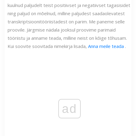
kuulnud paljudelt teist positiivset ja negatiivset tagasisidet
ning paljud on mõelnud, milline paljudest saadaolevatest
transkriptsioonitööriistadest on parim. Me paneme selle
proovile. Järgmise nädala jooksul proovime parimaid
tööriistu ja anname teada, milline neist on kõige tõhusam.
Kui soovite soovitada nimekirja lisada,
Anna meile teada
.
ad