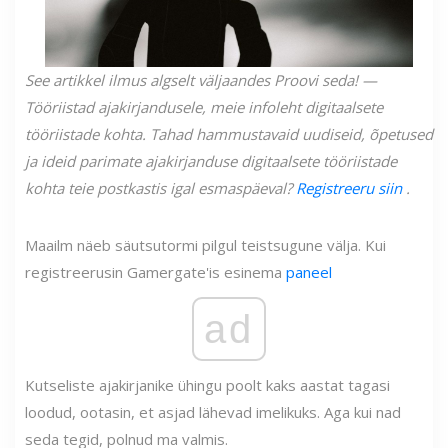
See artikkel ilmus algselt väljaandes Proovi seda! —
Tööriistad ajakirjandusele, meie infoleht digitaalsete
tööriistade kohta. Tahad hammustavaid uudiseid,
õpetused
ja ideid parimate ajakirjanduse digitaalsete tööriistade
kohta teie postkastis igal esmaspäeval?
Registreeru siin
.
Maailm näeb säutsutormi pilgul teistsugune välja. Kui
registreerusin Gamergate'is esinema
paneel
ad
Kutseliste ajakirjanike ühingu poolt kaks aastat tagasi
loodud, ootasin, et asjad lähevad imelikuks. Aga kui nad
seda tegid, polnud ma valmis.