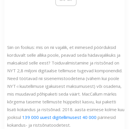
Siin on fookus: mis on nii vajalik, et inimesed pöörduksid
korduvalt selle allika poole, peavad seda hädavajalikuks ja
maksaksid selle eest? Toiduvalmistamine ja ristsõnad on
NYT 2,8 miljoni digitaalse tellimuse tugevad komponendid.
Need töötavad nii sisenemistoodetena (vähem kui poole
NYT-i kuutellimuse igakuisest maksumusest) või osadena,
mis muudavad põhipaketi seda väärt. MacCallum märkis
kõrgema taseme tellimuste hüppelist kasvu, kui paketti
lisati kokandus ja ristsõnad. 2018. aasta esimese kolme kuu
jooksul
139 000 uuest digitellimusest 40 000
pärinesid
kokandus- ja ristsõnatoodetest.