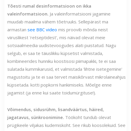
Tõesti rumal desinformatsioon on ikka
valeinformatsioon.
Ja valeinformatsiooni jagamine
muudab maailma vähem tõetruuks. Sellepärast ma
armastan
see BBC video
mis proovib mõnda neist
viiruslikest 'retseptidest', mis näivad olevat meie
sotsiaalmeedia uudistevoogudes alati puistatud. Nagu
selgub, ei saa te täiuslikku küpsetist valmistada,
kombineerides hunniku koostisosi piimapakki, te ei saa
sulatada kummikarusid, et valmistada 'lihtne isetegemine'
magustoitu ja te ei saa tervet maisikõrvast mikrolaineahjus
küpsetada. kotti popkorni hankimiseks. Mõelge enne
jagamist (ja enne kui saate toidumürgituse!).
Võimendus, sidusrühm, lisandväärtus, häired,
jagatavus, sünkroonimine.
Töökoht tundub olevat
prügikeele viljakas kudemiskoht. See rikub koosolekuid. See