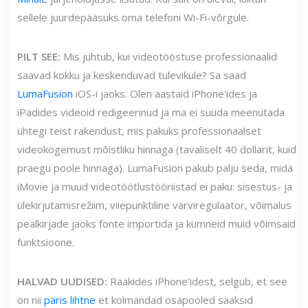
sellele juurdepääsuks oma telefoni Wi-Fi-võrgule.
PILT SEE:
Mis juhtub, kui videotööstuse professionaalid
saavad kokku ja keskenduvad tulevikule? Sa saad
LumaFusion
iOS-i jaoks. Olen aastaid iPhone'ides ja
iPadides videoid redigeerinud ja ma ei suuda meenutada
ühtegi teist rakendust, mis pakuks professionaalset
videokogemust mõistliku hinnaga (tavaliselt 40 dollarit, kuid
praegu poole hinnaga). LumaFusion pakub palju seda, mida
iMovie ja muud videotöötlustööriistad ei paku: sisestus- ja
ülekirjutamisrežiim, viiepunktiline värviregulaator, võimalus
pealkirjade jaoks fonte importida ja kümneid muid võimsaid
funktsioone.
HALVAD UUDISED:
Rääkides iPhone'idest, selgub, et see
on nii
päris lihtne
et kolmandad osapooled saaksid