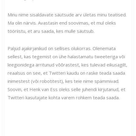
Minu nime sisaldavate säutsude arv ületas minu teatised.
Ma olin närvis. Avastasin end soovimas, et mul oleks
tööriistu, et aru saada, kes mulle säutsub.
Paljud ajakirjanikud on sellises olukorras. Olenemata
sellest, kas tegemist on ühe halastamatu tweeteriga või
leegionidega ärritunud võõrastest, kes tulevad eikusagilt,
reaalsus on see, et Twitteri kaudu on raske teada saada
inimestest (või robotitest), kes teie nime spämmivad.
Soovin, et Henk van Ess oleks selle juhendi kirjutanud, et
Twitteri kasutajate kohta varem rohkem teada saada.