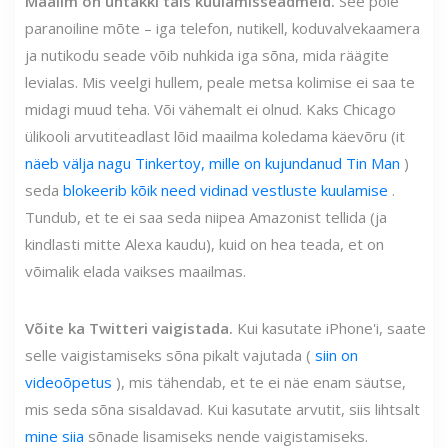
Maailm on ühtäkki täis kuulamisseadmeid.
See pole
paranoiline mõte – iga telefon, nutikell, koduvalvekaamera
ja nutikodu seade võib nuhkida iga sõna, mida räägite
levialas. Mis veelgi hullem, peale metsa kolimise ei saa te
midagi muud teha. Või vähemalt ei olnud. Kaks Chicago
ülikooli arvutiteadlast lõid maailma koledama käevõru (it
näeb välja nagu Tinkertoy, mille on kujundanud Tin Man
)
seda
blokeerib kõik need vidinad vestluste kuulamise
.
Tundub, et te ei saa seda niipea Amazonist tellida (ja
kindlasti mitte Alexa kaudu), kuid on hea teada, et on
võimalik elada vaikses maailmas.
Võite ka Twitteri vaigistada.
Kui kasutate iPhone'i, saate
selle vaigistamiseks sõna pikalt vajutada (
siin on
videoõpetus
), mis tähendab, et te ei näe enam säutse,
mis seda sõna sisaldavad. Kui kasutate arvutit, siis lihtsalt
mine siia
sõnade lisamiseks nende vaigistamiseks.