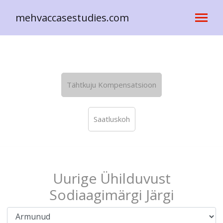
mehvaccasestudies.com
Tähtkuju Kompensatsioon
Saatluskoh
Uurige Ühilduvust
Sodiaagimärgi Järgi