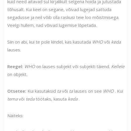
kuid need aitavad sul kirjalikult selgena hoida ja jutustada
tõhusalt. Kui keel on segane, võivad lugejad sattuda
segadusse ja neil võib olla raskusi teie loo mõistmisega.
Veelgi hullem, nad võivad lugemise lõpetada.
Siin on abi, kui te pole kindel, kas kasutada
WHO
või
keda
lauses.
Reegel:
WHO
on lauses subjekt või subjekti täiend.
Kellele
on objekt.
Otsetee:
Kui kasutaksid
ta
või
ta
lauses on see
WHO
. Kui
tema
või
teda
töötaks, kasuta
keda
.
Näiteks: