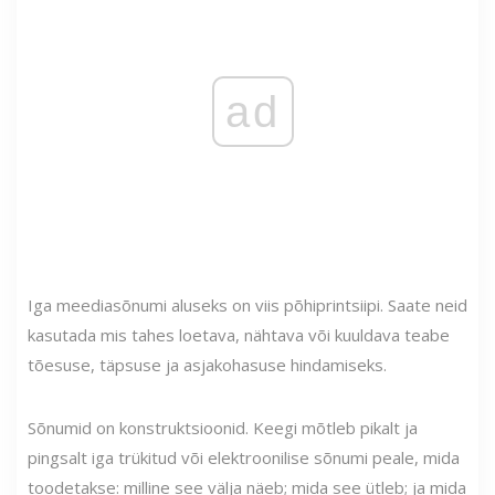
ad
Iga meediasõnumi aluseks on viis põhiprintsiipi. Saate neid
kasutada mis tahes loetava, nähtava või kuuldava teabe
tõesuse, täpsuse ja asjakohasuse hindamiseks.
Sõnumid on konstruktsioonid. Keegi mõtleb pikalt ja
pingsalt iga trükitud või elektroonilise sõnumi peale, mida
toodetakse: milline see välja näeb; mida see ütleb; ja mida