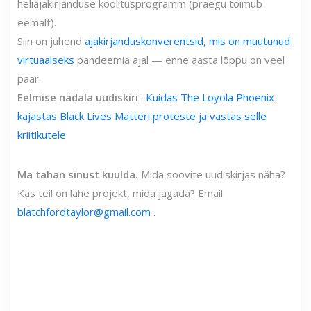
heliajakirjanduse koolitusprogramm (praegu toimub
eemalt).
Siin on juhend
ajakirjanduskonverentsid, mis on muutunud
virtuaalseks
pandeemia ajal — enne aasta lõppu on veel
paar.
Eelmise nädala uudiskiri
:
Kuidas The Loyola Phoenix
kajastas Black Lives Matteri proteste ja vastas selle
kriitikutele
Ma tahan sinust kuulda.
Mida soovite uudiskirjas näha?
Kas teil on lahe projekt, mida jagada? E
mail
blatchfordtaylor@gmail.com
.