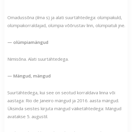
Omadussõna (ilma s) ja alati suurtähtedega: olümpiakuld,
olümpiakorraldajad, olümpia võõrustav linn, olümpiatuli jne.
— olümpiamängud
Nimisõna. Alati suurtähtedega.
— Mängud, mängud
Suurtähtedega, kui see on seotud korraldava linna või
aastaga: Rio de Janeiro mängud ja 2016. aasta mängud.
Üksinda seistes kirjuta mängud väiketähtedega: Mängud
avatakse 5. augustil.