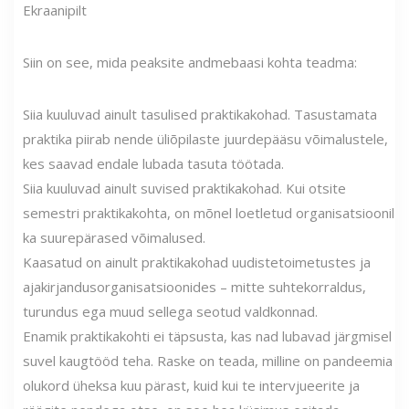
Ekraanipilt
Siin on see, mida peaksite andmebaasi kohta teadma:
Siia kuuluvad ainult tasulised praktikakohad. Tasustamata
praktika piirab nende üliõpilaste juurdepääsu võimalustele,
kes saavad endale lubada tasuta töötada.
Siia kuuluvad ainult suvised praktikakohad. Kui otsite
semestri praktikakohta, on mõnel loetletud organisatsioonil
ka suurepärased võimalused.
Kaasatud on ainult praktikakohad uudistetoimetustes ja
ajakirjandusorganisatsioonides – mitte suhtekorraldus,
turundus ega muud sellega seotud valdkonnad.
Enamik praktikakohti ei täpsusta, kas nad lubavad järgmisel
suvel kaugtööd teha. Raske on teada, milline on pandeemia
olukord üheksa kuu pärast, kuid kui te intervjueerite ja