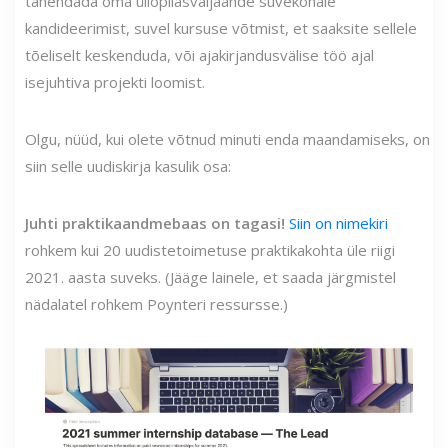
tähendada oma üliõpilasväljaande suvekohale
kandideerimist, suvel kursuse võtmist, et saaksite sellele
tõeliselt keskenduda, või ajakirjandusvälise töö ajal
isejuhtiva projekti loomist.
Olgu, nüüd, kui olete võtnud minuti enda maandamiseks, on
siin selle uudiskirja kasulik osa:
Juhti praktikaandmebaas on tagasi!
Siin on nimekiri
rohkem kui 20 uudistetoimetuse praktikakohta üle riigi
2021. aasta suveks. (Jääge lainele, et saada järgmistel
nädalatel rohkem Poynteri ressursse.)