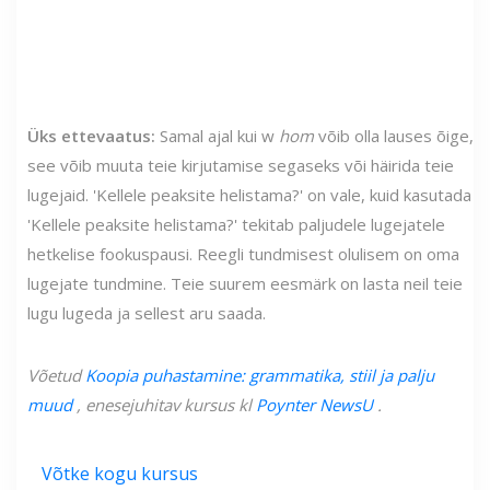
Üks ettevaatus:
Samal ajal kui w
hom
võib olla lauses õige,
see võib muuta teie kirjutamise segaseks või häirida teie
lugejaid. 'Kellele peaksite helistama?' on vale, kuid kasutada
'Kellele peaksite helistama?' tekitab paljudele lugejatele
hetkelise fookuspausi. Reegli tundmisest olulisem on oma
lugejate tundmine. Teie suurem eesmärk on lasta neil teie
lugu lugeda ja sellest aru saada.
Võetud
Koopia puhastamine: grammatika, stiil ja palju
muud
, enesejuhitav kursus kl
Poynter NewsU
.
Võtke kogu kursus