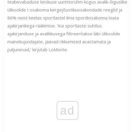
teabevabaduse keskuse uurimisrühm kogus avalik-õiguslike
ülikoolide I osakonna kergejõustikuosakondade reeglid ja
86% neist keelas sportlastel ilma spordiosakonna loata
ajakirjanikega rääkimise. 'Kui sportlaste suhtlus
ajakirjanduse ja avalikkusega filtreeritakse läbi ülikoolide
mainekujundajate, jäävad rikkumised avastamata ja
paljunevad,' kirjutab LoMonte.
ad