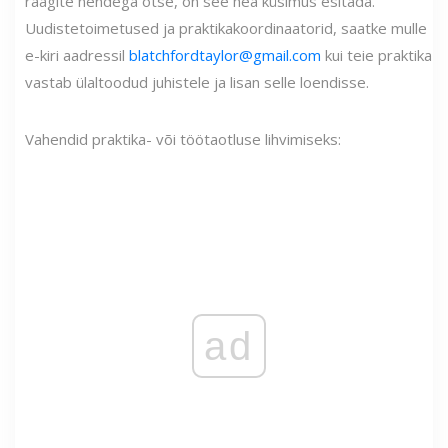
räägite nendega otse, on see hea küsimus esitada.
Uudistetoimetused ja praktikakoordinaatorid, saatke mulle
e-kiri aadressil
blatchfordtaylor@gmail.com
kui teie praktika
vastab ülaltoodud juhistele ja lisan selle loendisse.
Vahendid praktika- või töötaotluse lihvimiseks:
ad