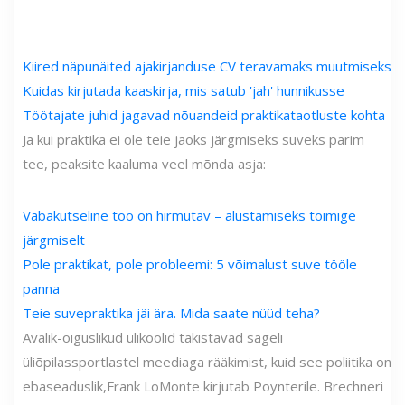
Kiired näpunäited ajakirjanduse CV teravamaks muutmiseks
Kuidas kirjutada kaaskirja, mis satub 'jah' hunnikusse
Töötajate juhid jagavad nõuandeid praktikataotluste kohta
Ja kui praktika ei ole teie jaoks järgmiseks suveks parim
tee, peaksite kaaluma veel mõnda asja:
Vabakutseline töö on hirmutav – alustamiseks toimige
järgmiselt
Pole praktikat, pole probleemi: 5 võimalust suve tööle
panna
Teie suvepraktika jäi ära. Mida saate nüüd teha?
Avalik-õiguslikud ülikoolid takistavad sageli
üliõpilassportlastel meediaga rääkimist, kuid see poliitika on
ebaseaduslik,
Frank LoMonte kirjutab Poynterile
. Brechneri