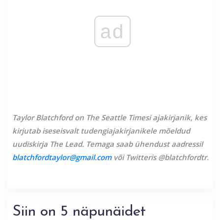
ad
Taylor Blatchford on The Seattle Timesi ajakirjanik, kes
kirjutab iseseisvalt tudengiajakirjanikele mõeldud
uudiskirja The Lead. Temaga saab ühendust aadressil
blatchfordtaylor@gmail.com
või Twitteris @blatchfordtr.
Siin on 5 näpunäidet