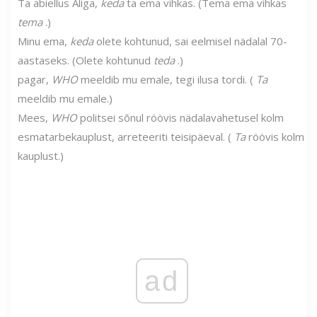
Ta abiellus Aliga,
keda
ta ema vihkas. (Tema ema vihkas
tema
.)
Minu ema,
keda
olete kohtunud, sai eelmisel nädalal 70-
aastaseks. (Olete kohtunud
teda
.)
pagar,
WHO
meeldib mu emale, tegi ilusa tordi. (
Ta
meeldib mu emale.)
Mees,
WHO
politsei sõnul röövis nädalavahetusel kolm
esmatarbekauplust, arreteeriti teisipäeval. (
Ta
röövis kolm
kauplust.)
ad