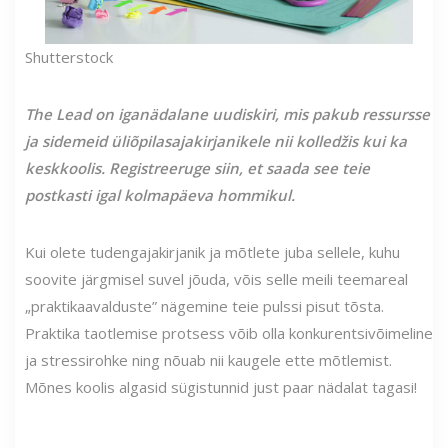
Shutterstock
The Lead on iganädalane uudiskiri, mis pakub ressursse
ja sidemeid üliõpilasajakirjanikele nii kolledžis kui ka
keskkoolis. Registreeruge siin, et saada see teie
postkasti igal kolmapäeva hommikul.
Kui olete tudengajakirjanik ja mõtlete juba sellele, kuhu
soovite järgmisel suvel jõuda, võis selle meili teemareal
„praktikaavalduste” nägemine teie pulssi pisut tõsta.
Praktika taotlemise protsess võib olla konkurentsivõimeline
ja stressirohke ning nõuab nii kaugele ette mõtlemist.
Mõnes koolis algasid sügistunnid just paar nädalat tagasi!