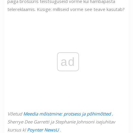
paiga brošüüris teistsuguseid vorme kui hambapasta
telereklaamis. Küsige: milliseid vorme see teave kasutab?
ad
Võetud
Meedia mõistmine: protsess ja põhimõtted
,
Sherrye Dee Garretti ja Stephanie Johnsoni isejuhitav
kursus kl
Poynter NewsU
.