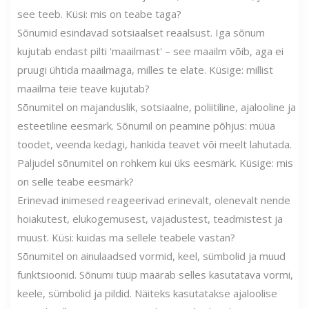
see teeb. Küsi: mis on teabe taga?
Sõnumid esindavad sotsiaalset reaalsust. Iga sõnum
kujutab endast pilti 'maailmast' – see maailm võib, aga ei
pruugi ühtida maailmaga, milles te elate. Küsige: millist
maailma teie teave kujutab?
Sõnumitel on majanduslik, sotsiaalne, poliitiline, ajalooline ja
esteetiline eesmärk. Sõnumil on peamine põhjus: müüa
toodet, veenda kedagi, hankida teavet või meelt lahutada.
Paljudel sõnumitel on rohkem kui üks eesmärk. Küsige: mis
on selle teabe eesmärk?
Erinevad inimesed reageerivad erinevalt, olenevalt nende
hoiakutest, elukogemusest, vajadustest, teadmistest ja
muust. Küsi: kuidas ma sellele teabele vastan?
Sõnumitel on ainulaadsed vormid, keel, sümbolid ja muud
funktsioonid. Sõnumi tüüp määrab selles kasutatava vormi,
keele, sümbolid ja pildid. Näiteks kasutatakse ajaloolise