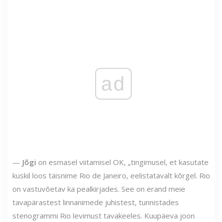
ad
—
Jõgi
on esmasel viitamisel OK, „tingimusel, et kasutate
kuskil loos täisnime Rio de Janeiro, eelistatavalt kõrgel. Rio
on vastuvõetav ka pealkirjades. See on erand meie
tavapärastest linnanimede juhistest, tunnistades
stenogrammi Rio levimust tavakeeles. Kuupäeva joon