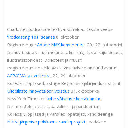
Charlotte'i podcastide festival korraldab tasuta veebis
'Podcasting 101' seanss
8. oktoober
Registreeruge
Adobe MAX konverents
, 20.–22. oktoobrini
toimuv tasuta virtuaalne üritus, kus räägitakse kujundusest,
illustratsioonidest, videotest ja muust.
Registreerumine selle aasta virtuaalsele on nüüd avatud
ACP/CMA konverents
, 22.-24. oktoober.
Kolledži üliõpilased, astuge Reynoldsi ajakirjandusinstituuti
Üliõpilaste innovatsioonivõistlus
31. oktoobriks.
New York Times on
kahe võistluse korraldamine
teismelistele, et arutada valimisi ja pandeemiat.
Kolledži üliõpilased ja värsked lõpetajad, kandideerige
NPR-i järgmise põlvkonna raadioprojekt
, nädalane