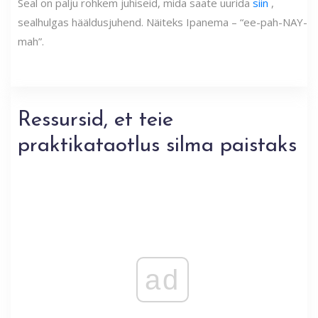
Seal on palju rohkem juhiseid, mida saate uurida
siin
,
sealhulgas hääldusjuhend. Näiteks Ipanema – “ee-pah-NAY-
mah”.
Ressursid, et teie
praktikataotlus silma paistaks
ad