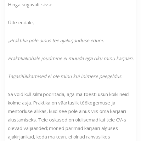
Hinga sügavalt sisse.
Ütle endale,
„Praktika pole ainus tee ajakirjanduse eduni.
Praktikakohale jõudmine ei muuda ega riku minu karjääri.
Tagasilükkamised ei ole minu kui inimese peegeldus.
Sa võid küll silmi pööritada, aga ma tõesti usun kõiki neid
kolme asja. Praktika on väärtuslik töökogemuse ja
mentorluse allikas, kuid see pole ainus viis oma karjääri
alustamiseks. Teie oskused on olulisemad kui teie CV-s
olevad väljaanded; mõned parimad karjääri alguses
ajakirjanikud, keda ma tean, ei olnud rahvuslikes