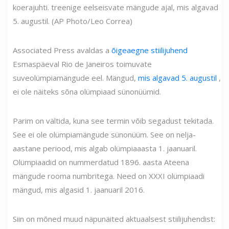
koerajuhti. treenige eelseisvate mängude ajal, mis algavad
5. augustil. (AP Photo/Leo Correa)
Associated Press avaldas a
õigeaegne stiilijuhend
Esmaspäeval Rio de Janeiros toimuvate
suveolümpiamängude eel. Mängud,
mis algavad 5. augustil
,
ei ole näiteks sõna olümpiaad sünonüümid.
Parim on vältida, kuna see termin võib segadust tekitada.
See ei ole olümpiamängude sünonüüm. See on nelja-
aastane periood, mis algab olümpiaaasta 1. jaanuaril.
Olümpiaadid on nummerdatud 1896. aasta Ateena
mängude rooma numbritega. Need on XXXI olümpiaadi
mängud, mis algasid 1. jaanuaril 2016.
Siin on mõned muud näpunäited aktuaalsest stiilijuhendist: