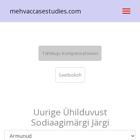
mehvaccasestudies.com
Tähtkuju Kompensatsioon
Saatluskoh
Uurige Ühilduvust
Sodiaagimärgi Järgi