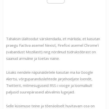
Tahaksin ülaltoodut värskendada, et märkida, et kasutan
praegu Factiva asemel Nexist, Firefoxi asemel Chrome'i
(vabandust Mozillast!) ning nördinud tüdruksõbrast on
saanud armuline ja toetav naine.
Lisaks nendele näpunäidetele kasutan ma ka Google
Alertsi, võrguparanduslehtede järjehoidjate loendit,
Twitterit, mitmesuguseid RSS-i vooge ja loomulikult
paljusid suurepäraseid abivalmis lugejaid.
Selle küsimuse teine ​​ja tõenäoliselt huvitavam osa on