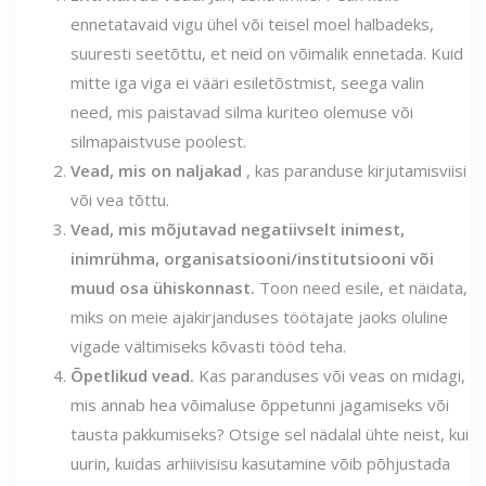
ennetatavaid vigu ühel või teisel moel halbadeks,
suuresti seetõttu, et neid on võimalik ennetada. Kuid
mitte iga viga ei vääri esiletõstmist, seega valin
need, mis paistavad silma kuriteo olemuse või
silmapaistvuse poolest.
Vead, mis on naljakad
, kas paranduse kirjutamisviisi
või vea tõttu.
Vead, mis mõjutavad negatiivselt inimest,
inimrühma, organisatsiooni/institutsiooni või
muud osa ühiskonnast.
Toon need esile, et näidata,
miks on meie ajakirjanduses töötajate jaoks oluline
vigade vältimiseks kõvasti tööd teha.
Õpetlikud vead.
Kas paranduses või veas on midagi,
mis annab hea võimaluse õppetunni jagamiseks või
tausta pakkumiseks? Otsige sel nädalal ühte neist, kui
uurin, kuidas arhiivisisu kasutamine võib põhjustada