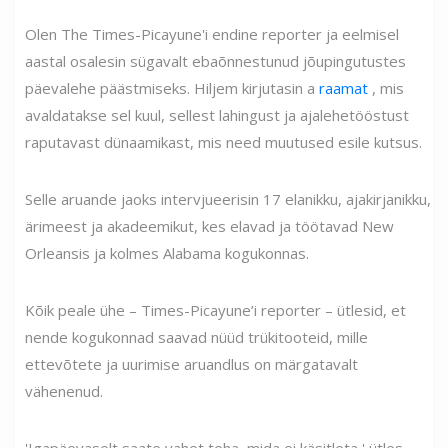
Olen The Times-Picayune'i endine reporter ja eelmisel
aastal osalesin sügavalt ebaõnnestunud jõupingutustes
päevalehe päästmiseks. Hiljem kirjutasin a
raamat
, mis
avaldatakse sel kuul, sellest lahingust ja ajalehetööstust
raputavast dünaamikast, mis need muutused esile kutsus.
Selle aruande jaoks intervjueerisin 17 elanikku, ajakirjanikku,
ärimeest ja akadeemikut, kes elavad ja töötavad New
Orleansis ja kolmes Alabama kogukonnas.
Kõik peale ühe – Times-Picayune’i reporter – ütlesid, et
nende kogukonnad saavad nüüd trükitooteid, mille
ettevõtete ja uurimise aruandlus on märgatavalt
vähenenud.