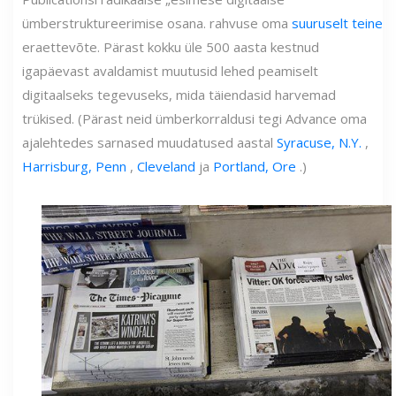
ümberstruktureerimise osana. rahvuse oma
suuruselt teine
eraettevõte. Pärast kokku üle 500 aasta kestnud
igapäevast avaldamist muutusid lehed peamiselt
digitaalseks tegevuseks, mida täiendasid harvemad
trükised. (Pärast neid ümberkorraldusi tegi Advance oma
ajalehtedes sarnased muudatused aastal
Syracuse, N.Y.
,
Harrisburg, Penn
,
Cleveland
ja
Portland, Ore
.)