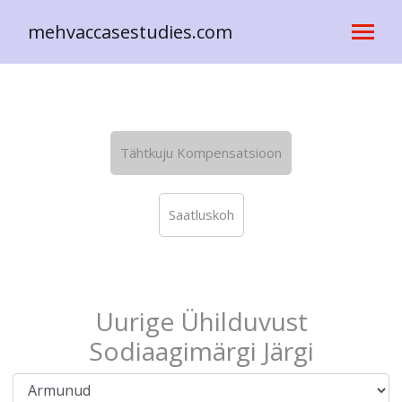
mehvaccasestudies.com
Tähtkuju Kompensatsioon
Saatluskoh
Uurige Ühilduvust
Sodiaagimärgi Järgi