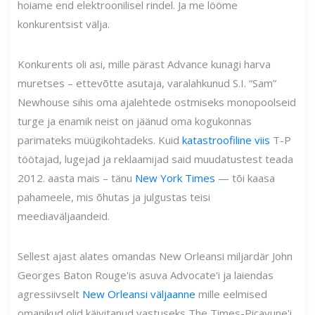
hoiame end elektroonilisel rindel. Ja me lööme
konkurentsist välja.
Konkurents oli asi, mille pärast Advance kunagi harva
muretses – ettevõtte asutaja, varalahkunud S.I. “Sam”
Newhouse sihis oma ajalehtede ostmiseks monopoolseid
turge ja enamik neist on jäänud oma kogukonnas
parimateks müügikohtadeks. Kuid
katastroofiline viis
T-P
töötajad, lugejad ja reklaamijad said muudatustest teada
2012. aasta mais – tänu
New York Times
— tõi kaasa
pahameele, mis õhutas ja julgustas teisi
meediaväljaandeid.
Sellest ajast alates omandas New Orleansi miljardär John
Georges Baton Rouge'is asuva Advocate'i ja laiendas
agressiivselt
New Orleansi väljaanne
mille eelmised
omanikud olid käivitanud vastuseks The Times-Picayune'i