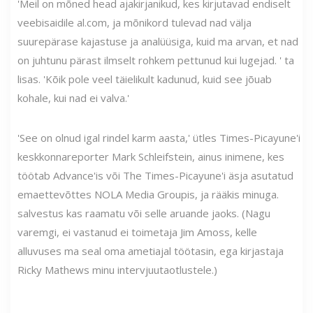
'Meil on mõned head ajakirjanikud, kes kirjutavad endiselt
veebisaidile al.com, ja mõnikord tulevad nad välja
suurepärase kajastuse ja analüüsiga, kuid ma arvan, et nad
on juhtunu pärast ilmselt rohkem pettunud kui lugejad. ' ta
lisas. 'Kõik pole veel täielikult kadunud, kuid see jõuab
kohale, kui nad ei valva.'
'See on olnud igal rindel karm aasta,' ütles Times-Picayune'i
keskkonnareporter Mark Schleifstein, ainus inimene, kes
töötab Advance'is või The Times-Picayune'i äsja asutatud
emaettevõttes NOLA Media Groupis, ja rääkis minuga.
salvestus kas raamatu või selle aruande jaoks. (Nagu
varemgi, ei vastanud ei toimetaja Jim Amoss, kelle
alluvuses ma seal oma ametiajal töötasin, ega kirjastaja
Ricky Mathews minu intervjuutaotlustele.)