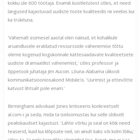
kokku üle 600 töötaja. Enamik küsitletutest ütles, et need
langused kajastuvad uudiste toote kvaliteedis nii veebis kui
ka trükituna.
'Vähemalt esimesel aastal olen näinud, et kohalikule
aruandlusele eraldatud ressursside vähenemise tõttu
oleme kogenud kogukonnale kättesaadavate kvaliteetsete
uudiste dramaatilist vähenemist,' ütles professor ja
õppetooli juhataja Jim Aucoin. Lõuna-Alabama ülikooli
kommunikatsiooniosakond Mobile'is. 'Uurimist ja ettevõtte
katvust lihtsalt pole enam.'
Birminghami advokaat Jones kritiseeris konkreetselt
al.com-i ja seda, mida ta iseloomustas kui selle üldiselt
pealiskaudset kajastust. 'Lähte võrku ja seal on kõik need
teaserid, kuid kui klõpsate neil, on ainult kaks või kolm lõiku,'
ütles ta. 'Ja pole korralikku üleriigilist levi. Kurat, me ei saa