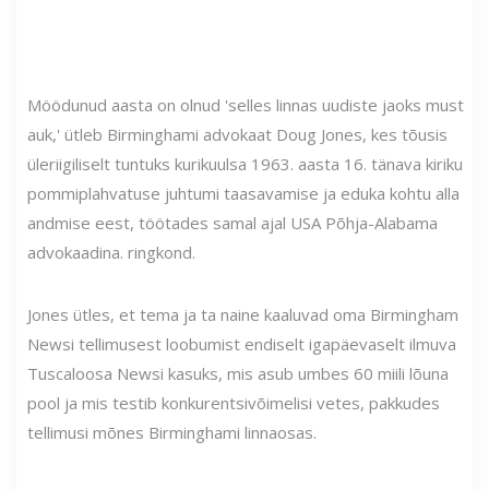
Möödunud aasta on olnud 'selles linnas uudiste jaoks must
auk,' ütleb Birminghami advokaat Doug Jones, kes tõusis
üleriigiliselt tuntuks kurikuulsa 1963. aasta 16. tänava kiriku
pommiplahvatuse juhtumi taasavamise ja eduka kohtu alla
andmise eest, töötades samal ajal USA Põhja-Alabama
advokaadina. ringkond.
Jones ütles, et tema ja ta naine kaaluvad oma Birmingham
Newsi tellimusest loobumist endiselt igapäevaselt ilmuva
Tuscaloosa Newsi kasuks, mis asub umbes 60 miili lõuna
pool ja mis testib konkurentsivõimelisi vetes, pakkudes
tellimusi mõnes Birminghami linnaosas.