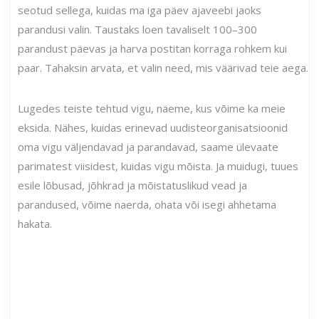
seotud sellega, kuidas ma iga päev ajaveebi jaoks
parandusi valin. Taustaks loen tavaliselt 100–300
parandust päevas ja harva postitan korraga rohkem kui
paar. Tahaksin arvata, et valin need, mis väärivad teie aega.
Lugedes teiste tehtud vigu, näeme, kus võime ka meie
eksida. Nähes, kuidas erinevad uudisteorganisatsioonid
oma vigu väljendavad ja parandavad, saame ülevaate
parimatest viisidest, kuidas vigu mõista. Ja muidugi, tuues
esile lõbusad, jõhkrad ja mõistatuslikud vead ja
parandused, võime naerda, ohata või isegi ahhetama
hakata.