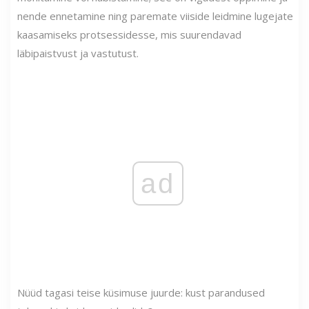
nende ennetamine ning paremate viiside leidmine lugejate
kaasamiseks protsessidesse, mis suurendavad
läbipaistvust ja vastutust.
ad
Nüüd tagasi teise küsimuse juurde: kust parandused