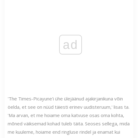
ad
'The Times-Picayune'i ühe ülejäänud ajakirjanikuna võin
öelda, et see on nüüd täiesti erinev uudisteruum,' lisas ta.
'Ma arvan, et me hoiame oma katvuse osas oma kohta,
mõned väiksemad kohad tuleb täita. Seoses sellega, mida
me kuuleme, hoiame end ringluse rindel ja enamat kui