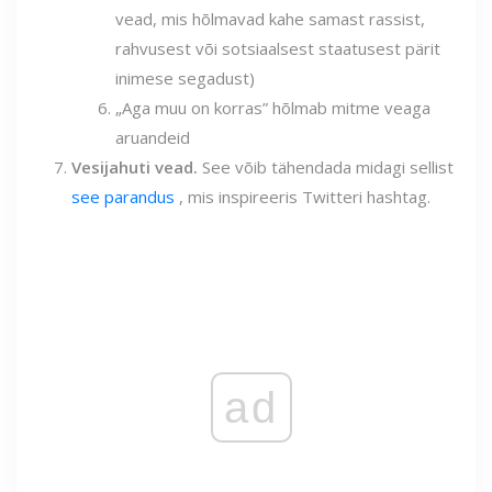
vead, mis hõlmavad kahe samast rassist,
rahvusest või sotsiaalsest staatusest pärit
inimese segadust)
„Aga muu on korras” hõlmab mitme veaga
aruandeid
Vesijahuti vead.
See võib tähendada midagi sellist
see parandus
, mis inspireeris Twitteri hashtag.
ad