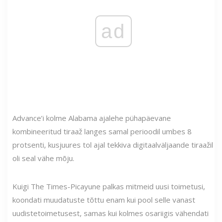
ad
Advance’i kolme Alabama ajalehe pühapäevane
kombineeritud tiraaž langes samal perioodil umbes 8
protsenti, kusjuures tol ajal tekkiva digitaalväljaande tiraažil
oli seal vähe mõju.
Kuigi The Times-Picayune palkas mitmeid uusi toimetusi,
koondati muudatuste tõttu enam kui pool selle vanast
uudistetoimetusest, samas kui kolmes osariigis vähendati