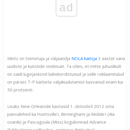
ad
Mintz on toimetaja ja väljaandja
NOLA kaitsja
3 aastat vana
uudiste ja kunstide veebisait. Ta ütles, et mitte juhuslikult
on saidi lugejaskond kahekordistunud ja selle reklaamitulud
on pärast T-P kärbete väljakuulutamist kasvanud enam kui
50 protsenti.
Lisaks New Orleansile kaotasid 1. oktoobril 2012 oma
päevalehed ka Huntsville'i, Birminghami ja Mobile'i (Ala
osariik) ja Pascagoula (Miss) kogukonnad Advance
Publicationsi radikaalse „esimese digitaalse”