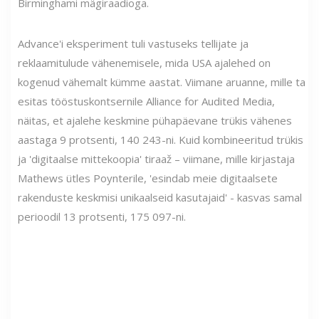
Birminghami mägiraadioga.
Advance'i eksperiment tuli vastuseks tellijate ja
reklaamitulude vähenemisele, mida USA ajalehed on
kogenud vähemalt kümme aastat. Viimane aruanne, mille ta
esitas tööstuskontsernile Alliance for Audited Media,
näitas, et ajalehe keskmine pühapäevane trükis vähenes
aastaga 9 protsenti, 140 243-ni. Kuid kombineeritud trükis
ja 'digitaalse mittekoopia' tiraaž – viimane, mille kirjastaja
Mathews ütles Poynterile, 'esindab meie digitaalsete
rakenduste keskmisi unikaalseid kasutajaid' - kasvas samal
perioodil 13 protsenti, 175 097-ni.