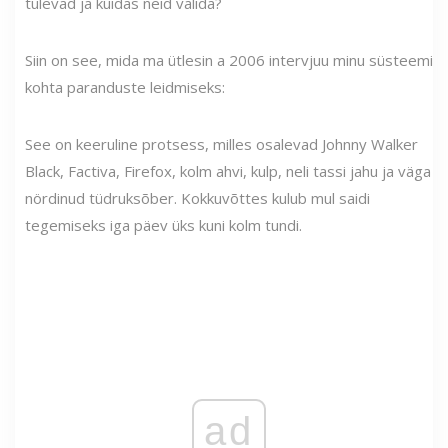
tulevad ja kuidas neid valida?
Siin on see, mida ma ütlesin a
2006 intervjuu
minu süsteemi
kohta paranduste leidmiseks:
See on keeruline protsess, milles osalevad Johnny Walker
Black, Factiva, Firefox, kolm ahvi, kulp, neli tassi jahu ja väga
nördinud tüdruksõber. Kokkuvõttes kulub mul saidi
tegemiseks iga päev üks kuni kolm tundi.
ad