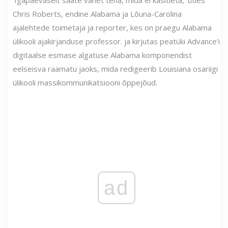
'Igapäevaselt saate vahet teha, mida ei käsitleta,' ütles
Chris Roberts, endine Alabama ja Lõuna-Carolina
ajalehtede toimetaja ja reporter, kes on praegu Alabama
ülikooli ajakirjanduse professor. ja kirjutas peatüki Advance'i
digitaalse esmase algatuse Alabama komponendist
eelseisva raamatu jaoks, mida redigeerib Louisiana osariigi
ülikooli massikommunikatsiooni õppejõud.
ad