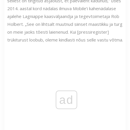
sellest on tingitud asjaolust, et päevaleht kadunud,” ütles
2014. aastal kord nädalas ilmuva Mobile’i kahenädalase
ajalehe Lagniappe kaasväljaandja ja tegevtoimetaja Rob
Holbert. „See on lihtsalt muutnud siinset maastikku ja turg
on meie jaoks tõesti laienenud. Kui [pressiregister]
trükiturust loobub, oleme kindlasti nõus selle vastu võtma.
ad