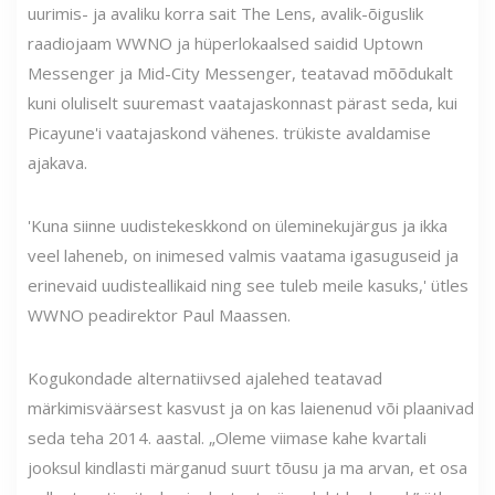
uurimis- ja avaliku korra sait The Lens, avalik-õiguslik
raadiojaam WWNO ja hüperlokaalsed saidid Uptown
Messenger ja Mid-City Messenger, teatavad mõõdukalt
kuni oluliselt suuremast vaatajaskonnast pärast seda, kui
Picayune'i vaatajaskond vähenes. trükiste avaldamise
ajakava.
'Kuna siinne uudistekeskkond on üleminekujärgus ja ikka
veel laheneb, on inimesed valmis vaatama igasuguseid ja
erinevaid uudisteallikaid ning see tuleb meile kasuks,' ütles
WWNO peadirektor Paul Maassen.
Kogukondade alternatiivsed ajalehed teatavad
märkimisväärsest kasvust ja on kas laienenud või plaanivad
seda teha 2014. aastal. „Oleme viimase kahe kvartali
jooksul kindlasti märganud suurt tõusu ja ma arvan, et osa