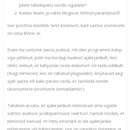
juhite tähelepanu nende vigadele?
Kuidas leiate ja valite blogisse tehtud parandused?
See postitus käsitleb teist küsimust, kuid vastus esimesele
on üsna lihtne: ei.
Enam kui seitsme aasta jooksul, mil olen programmi Kahju
viga juhtinud, pole ma kordagi kuulnud ajakirjanikult, kes
oleks öelnud, et kahjustan seda elukutset või teda isiklikult.
(Kuigi inimesed, kes on tabatud plagiaadist, kirjutavad aeg-
ajalt aasta või kaks pärast seda, et taotleda nende
üleastumiste postituste eemaldamist.)
Tahaksin arvata, et ajakirjanikud mõistavad oma vigade
suhtes avatuse ja läbipaistvuse väärtust. Samuti loodan, et
inimesed näevad, et minu eesmärk ei ole ajakirjanike
mõnitamine või häbistamine; see on vigadest õppimine ja