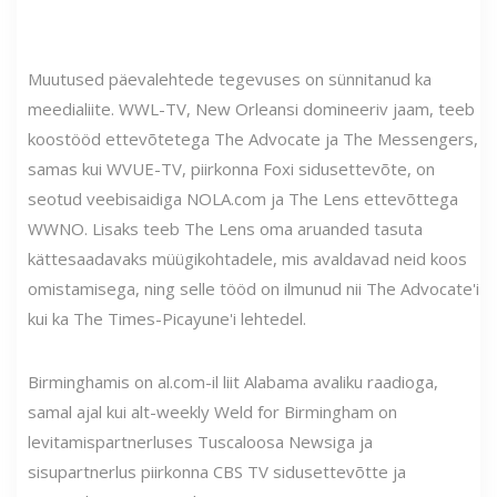
Muutused päevalehtede tegevuses on sünnitanud ka
meedialiite. WWL-TV, New Orleansi domineeriv jaam, teeb
koostööd ettevõtetega The Advocate ja The Messengers,
samas kui WVUE-TV, piirkonna Foxi sidusettevõte, on
seotud veebisaidiga NOLA.com ja The Lens ettevõttega
WWNO. Lisaks teeb The Lens oma aruanded tasuta
kättesaadavaks müügikohtadele, mis avaldavad neid koos
omistamisega, ning selle tööd on ilmunud nii The Advocate'i
kui ka The Times-Picayune'i lehtedel.
Birminghamis on al.com-il liit Alabama avaliku raadioga,
samal ajal kui alt-weekly Weld for Birmingham on
levitamispartnerluses Tuscaloosa Newsiga ja
sisupartnerlus piirkonna CBS TV sidusettevõtte ja