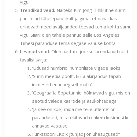
vigu.
Trendikad vead.
Näiteks Kim Jong Ili hiljutine surm
pani mind tähelepanelikult jälgima, et näha, kas
erinevad meediaväljaanded teevad tema kohta samu
vigu. Siiani olen tähele pannud selle Los Angeles
Timesi paranduse tema segase vanuse kohta.
Levinud vead.
Olen aastate jooksul arendanud neid
tavalisi sarju:
'Udusad numbrid' numbriliste vigade jaoks
'Surm meedia poolt', kui ajakirjandus tapab
inimesed enneaegselt maha)
'Geograafia õppetunnid' hõlmavad vigu, mis on
seotud valede kaartide ja asukohtadega
'Ja see on kõik, mida me teile ütleme' on
parandused, mis tekitavad rohkem küsimusi kui
annavad vastuse
Funktsiooni „Kõik [tühjad] on ühesugused”