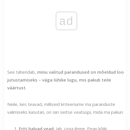
ad
See tähendab,
minu valitud parandused on mõeldud loo
jutustamiseks – väga lühike lugu, mis pakub teile
väärtust.
Neile, kes teavad, milliseid kriteeriume ma paranduste
valimiseks kasutan, on siin seitse veatüüpi, mida ma pakun:
Eriti halvad vead.
Jah, üsna ilmne. Pean kõiki