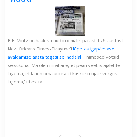
B.E. Mintz on häälestunud irooniale: pärast 176-aastast
New Orleans Times-Picayune'i
lõpetas igapäevase
avaldamise aasta tagasi sel nädalal
, 'inimesed võtsid
seisukoha: 'Ma olen nii vihane, et pean veebis ajalehte
lugema, et lähen oma uudiseid kuskile mujale võrgus
lugema,' ütles ta.